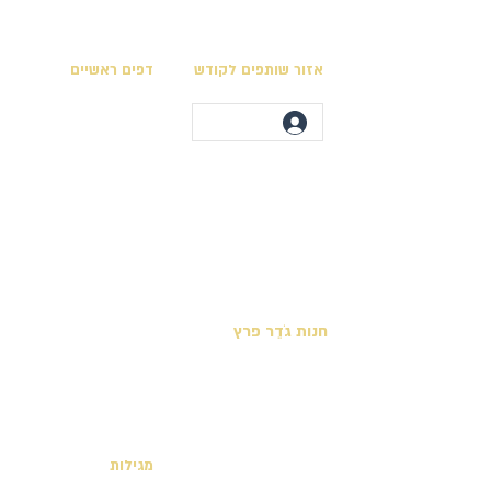
אזור שותפים לקודש
דפים ראשיים
מגילות בית המקדש
לוח השנה המקראי
ספרי חכמים ספרים להורדה
מועדי ה׳ בלוח המקראי
אוסף המפות
לימודי תורה ונוסח
מצוות התורה הכתובה
יצירת קשר
קריאת פרשות השבוע
חנות גֹדֵר פרץ
מצוות לקיום בימינו
ספר חנוך כריכה קשה
ספרים שהושבו לתנ״ך
ספר היובלים כריכה קשה
ספר תהלות | מבנה הארץ
ספרים דיגיטלים - חינם
מגילות
ספרים בכריכה רכה