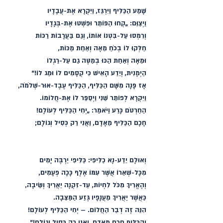
שָׁמַע הַכַּלִּיף וַיִּרְגַּז, וַיִּקְרָא אֶת-עֲבָדָיו
וַיְצַוֵּם: „קְחוּ הַפּוֹתֵר וּפִשְׁטוּ אֶת-בְּגָדָיו
וְרִמְסוּ עַל-בִּטְנוֹ אוֹתוֹ, וְגַם בַּעֲרָבוֹת רַכּוֹת
חַלְּקוּ לוֹ בְכֹחַ מֵאָה וְאַחַת מַכּוֹת,
וּמֵאָה וְאַחַת הַכּוּ בְמַטֶּה גַם עַל-רַגְלוֹ
הַיְמָנִית, וְיֵדַע הָאִישׁ כִּי קְסָמִים לוֹ וּמַג לוֹ!”
אָז פָּנָה מִשָּׁם הַכַּלִּיף, הַכַּלִּיף עֶבֶד-אוּר-שְׁלֹמֹה,
וַיִּקְרָא לְפוֹתֵר שֵׁנִי וַיְסַפֵּר לוֹ אֶת-חֲלוֹמוֹ.
הַחַרְטֹם כָּרַע וַיֹּאמַר: „יְחִי הַכַּלִּיף לְעוֹלָם!
חָכָם הַכַּלִּיף מֵאָדָם, וַאֲנִי רַק כְּסִיל וְגוֹלָם;
וְאוּלָם יֵדַע-נָא כַלִּיפִי: כַּלִּיפִי יַרְבֶּה יָמִים
מִכָּל-שְׁאֵרוֹ אֲשֶׁר עִמּוֹ אֶלֶף כָּכָה פְעָמִים,
וְהֶאֱרִיךְ מִכֹּל לִחְיוֹת, עַד-זִקְנָה יַאֲרִיךְ וְשֵׂיבָה,
כַּאֲשֶׁר יַאֲרִיךְ מֵעֲנָפָיו גֶּזַע הַמַּצֵּבָה.
הִנֵּה זֶה דְבַר הַחֲלוֹם. – יְחִי הַכַּלִּיף לְעוֹלָם!
וְהַכַּלִּיף חָכָם מֵאָדָם, וַאֲנִי רַק כְּסִיל וְגוֹלָם!”