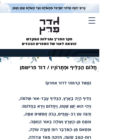
;
בָּרוּךְ יְהוָה אֱלֹהֵי יִשְׂרָאֵל מֵהָעוֹלָם וְעַד הָעוֹלָם אָמֵן וְאָמֵן
חקר התנ״ך ומגילות המקדש
הוצאה לאור של הספרים הגנוזים
חֲלוֹם הַכַּלִּיף וּפִתְרוֹנָיו / דוד פרישמן
(מָשל קדמוֹני לדוֹר אחרון)
כַּלִּיף הָיָה בָאָרֶץ, הַכַּלִּיף עֶבֶד-אוּר-שְׁלֹמֹה,
וַיְהִי הוּא יָשֵׁן שְׁנָתוֹ, וַיַּחֲלוֹם וַיַּרְא בַּחֲלוֹמוֹ:
וְהִנֵּה עֵץ רַב-עֲנָפִים, גָּבֹהַּ חֲמִשִּׁים אַמָּה,
צוֹמֵחַ מִן-הָאָרֶץ וְעוֹלֶה בְאוֹר הַחַמָּה.
וּפִתְאֹם מִן-הַמִּדְבָּר רוּחַ סְעָרָה עוֹלָה,
רוּחַ-קֶטֶב סוֹעָה, חֲזָקָה מְאֹד וּגְדוֹלָה,