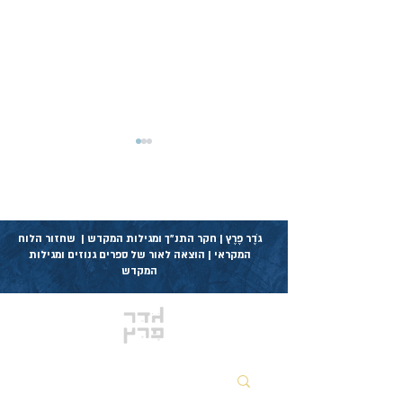
גֹדֶר פֶרֶץ | חקר התנ״ך ומגילות המקדש | שחזור הלוח
המקראי | הוצאה לאור של ספרים גנוזים ומגילות
המקדש
באור ספר יונה - אברהם בר
חייא