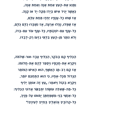
וַתָּנַע אֶת-הָעֵץ אַחַת אָנָה וְאַחַת אָנֶה,
כַּאֲשֶׁר יָנִיד אִישׁ בְּיָדוֹ מַקַּל-יָד אוֹ קָנֶה.
אָז שַׁחוּ כָל-עֲנָפָיו יַחְדָּו תַּחַת עֻלָּם,
אָז שֻׁפְּלוּ, נָפְלוּ אַרְצָה, אָז נִשְׁבְּרוּ כֻלָּם כֻּלָּם,
כָּל-עָנָף עִם-יוֹנְקוֹתָיו, כָּל-עָנָף עוֹד עִם-בַּדּוֹ,
וְלֹא נוֹתַר מִן-הָעֵץ בִּלְתִּי גִזְעוֹ רַק-לְבַדּוֹ.
הַכַּלִּיף קָם בַּבֹּקֶר, הַכַּלִּיף עֶבֶד-אוּר-שְׁלֹמֹה,
וַיִּקְרָא אֶת-חֲכָמָיו וַיְסַפֵּר לָהֶם אֶת-חֲלוֹמוֹ.
אָז קָם רַב-מָג הָאַשָּׁף, הוּא הָאִישׁ הַפּוֹתֵר
הַגָּדוֹל מִכָּל-אֶחָיו, כִּי הוּא הִתְחַכֵּם יוֹתֵר,
וַיִּקְרָא בְקוֹל וַיֹּאמַר: „עֵץ זֶה אוֹתְךָ יַלִּיף
כָּל-מַה-שֶּׁאַלַּה עוֹשֶׂה! יִתְבַּשֵּׂר אֲדוֹנִי הַכַּלִּיף:
כָּל-אַנְשֵׁי בְנֵי-מִשְׁפַּחְתְּךָ יָמוּתוּ עַל-פָּנֶיךָ,
כָּל-קְרוֹבֶיךָ וְגוֹאֲלֶיךָ בְּחַיֶּיךָ לְעֵינֶיךָ!”