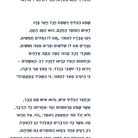
שָׁמַע הַכַּלִּיף וַיִּשְׂמַח וַיָּגֶל וַיָּאֶר פָּנָיו
לָאִישׁ הַפּוֹתֵר הֶחָכָם, הוּא הַמָּג הֶעָנָו,
וַיְצַו עֲבָדָיו לֵאמֹר: „תְּנוּ לוֹ גְמַלִּים חֲמִשִּׁים,
וַעֲיָרִים תְּנוּ לוֹ שְׁלשִׁים וּפָרִים מֵאָה וְשִׁשִּׁים,
וְשִׁקְלֵי זָהָב טָהוֹר כַּמָּה וְכַמָּה אֲלָפִים
וּבְחוּצוֹת הָעִיר קִרְאוּ לְפָנָיו: רַב-הָאַשָּׁפִים –
וְיֵדְעוּ כָל-יוֹשְׁבֵי בַגְדַּד, כִּי חָפֵץ אֲנִי בִיקָרוֹ,
כִּי הֵיטִיב מְאֹד לִפְתּוֹר, כִּי הִשְׂכִּיל בְּמַאֲמָרוֹ!”
וּבַחֲצַר הַכַּלִּיף אִישׁ, וְהוּא אִישׁ תָּם וְנָבָר,
אֲשֶׁר שָׁמַע מֵרֵאשִׁיתוֹ וְעַד-אַחֲרִיתוֹ כָל-הַדָּבָר,
וְלֹא יָכֹל עוֹד הִתְאַפֵּק וַיֹּאמַר: „הוֹי, אֵל נוֹרָא!
מַה-פֵּשֶׁר כָּל-הַדְּבָרִים הָאֵלֶּה? הֵן לִכְאוֹרָה
רַק רַעְיוֹן אֶחָד בִּטְּאוּ הַפּוֹתְרִים גַּם-שְׁנֵיהֶם,