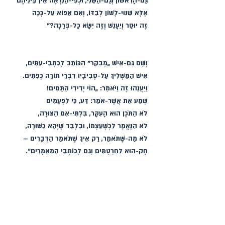
גַּם-הָרִאשׁוֹן וְגַם-הַשֵּׁנִי, וּכְפִי-הַנִּרְאֶה אֵין בֵּינֵיהֶם
אֶלָּא שִׁנּוּי-לָשׁוֹן לְבַדּוֹ, וְאִם אֵפוֹא עַל-כָּכָה
זֶה יוּסַר וְיֵעָנֵשׁ וְזֶה יִשָּׂא כָל-בְּרָכָה?”
וְשָׁם גַּם-אִישׁ „מְבַקֵּר” הַכּוֹתֵב לְכִתְבֵי-עִתִּים,
אִישׁ הַמַּשְׁלִיךְ עַל-סְבִיבָיו דִּבְרֵי תוֹרָה כְפִתִּים.
וַיַּעֲנֵהוּ זֶה וַיֹּאמַר: „הוֹי יְדִידִי הַתָּמִים!
שְׁמַע אֵת אֲשֶׁר-אֹמַר: דַּע, כִּי לִפְעָמִים
לֹא הַתֹּכֶן הוּא הָעִקָּר, בִּלְתִּי-אִם הַצּוּרָה,
לֹא הַנֶּאֱמָר לִכְשֶׁעַצְמוֹ, וּבִלְבַד שֶׁיְּהֵא כַשּׁוּרָה,
לֹא מַה-שֶּׁתֹּאמַר, רַק אֵיךְ שֶׁתֹּאמַר הַדְּבָרִים –
חָק-הוּא לַחַרְטֻמִּים וְגַם לְכוֹתְבֵי הַמַּאֲמָרִים”.