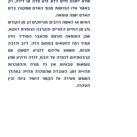
שלא ייתכנו חיים ללא זרע ונדה או לידה, רק 
באשר אלו הפרשות מגוף האדם שמקורן בדם 
האדם ישנה טומאה.
האיש או האשה הזבים מורחקים הן
 מן הקודש 
והן מן החיים הזוגיים והקרבה הגופנית דווקא, 
שכן הטומאה פורצת מהאבר המוליד וזהו 
תמיד רמז לחטאים בתחום הזה. לזב ולזבה 
תורות, משמע עליהם להגיע למשכן עם 
קרבנותיהם לכפרה על זובם, לנדה ולזרע שהן 
טומאות טבעיות אין כל תורה וההטהרות 
תלויית זמן. העובדה שהטהרה תלויה במהלך 
השמש מעידה על הקשר הישיר בינה ובין 
הטהרה.