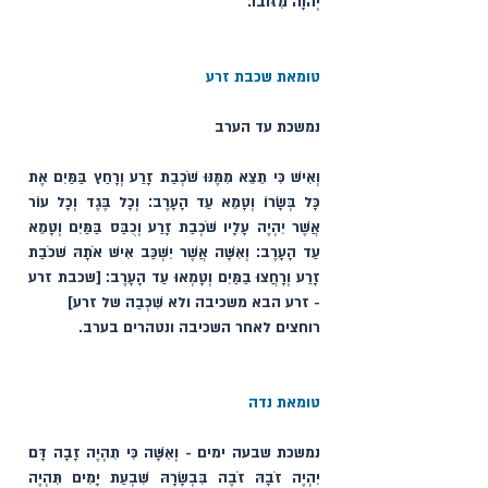
יְהוָה מִזּוֹבוֹ׃
טומאת שכבת זרע  
נמשכת עד הערב 
וְאִישׁ כִּי תֵצֵא מִמֶּנּוּ שֹׁכְבַת זָרַע וְרָחַץ בַּמַּיִם אֶת 
כָּל בְּשָׂרוֹ וְטָמֵא עַד הָעָרֶב׃ וְכָל בֶּגֶד וְכָל עוֹר 
אֲשֶׁר יִהְיֶה עָלָיו שֹׁכְבַת זָרַע וְכֻבַּס בַּמַּיִם וְטָמֵא 
עַד הָעָרֶב׃ וְאִשָּׁה אֲשֶׁר יִשְׁכַּב אִישׁ אֹתָהּ שׁכֹבַת 
זָרַע וְרָחֲצוּ בַמַּיִם וְטָמְאוּ עַד הָעָרֶב׃ [שכבת זרע 
- זרע הבא משכיבה ולא שִׁכְבַה של זרע] 
רוחצים לאחר השכיבה ונטהרים בערב. 
טומאת נדה  
נמשכת שבעה ימים - וְאִשָּׁה כִּי תִהְיֶה זָבָה דָּם 
יִהְיֶה זֹבָהּ זֹבֶה בִּבְשָׂרָהּ שִׁבְעַת יָמִים תִּהְיֶה 