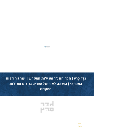
גֹדֶר פֶרֶץ | חקר התנ״ך ומגילות המקדש | שחזור הלוח
המקראי | הוצאה לאור של ספרים גנוזים ומגילות
המקדש
מצוות לימוד התורה בדרך
הפשט