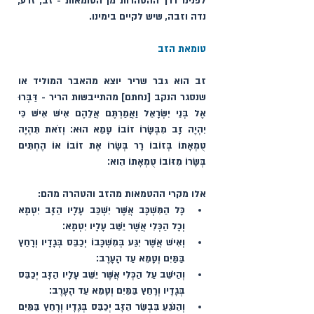
לפנינו דרך ההטהרות מן הטומאות - זב, זרע, 
נדה וזבה, שיש לקיים בימינו.
טומאת הזב
זב הוא גבר שריר יוצא מהאבר המוליד או 
שנסגר הנקב [נחתם] מהתייבשות הריר - דַּבְּרוּ 
אֶל בְּנֵי יִשְׂרָאֵל וַאֲמַרְתֶּם אֲלֵהֶם אִישׁ אִישׁ כִּי 
יִהְיֶה זָב מִבְּשָׂרוֹ זוֹבוֹ טָמֵא הוּא׃ וְזֹאת תִּהְיֶה 
טֻמְאָתוֹ בְּזוֹבוֹ רָר בְּשָׂרוֹ אֶת זוֹבוֹ אוֹ הֶחְתִּים 
בְּשָׂרוֹ מִזּוֹבוֹ טֻמְאָתוֹ הִוא׃ 
אלו מקרי ההטמאות מהזב והטהרה מהם:
כָּל הַמִּשְׁכָּב אֲשֶׁר יִשְׁכַּב עָלָיו הַזָּב יִטְמָא 
וְכָל הַכְּלִי אֲשֶׁר יֵשֵׁב עָלָיו יִטְמָא׃ 
וְאִישׁ אֲשֶׁר יִגַּע בְּמִשְׁכָּבוֹ יְכַבֵּס בְּגָדָיו וְרָחַץ 
בַּמַּיִם וְטָמֵא עַד הָעָרֶב׃ 
וְהַיֹּשֵׁב עַל הַכְּלִי אֲשֶׁר יֵשֵׁב עָלָיו הַזָּב יְכַבֵּס 
בְּגָדָיו וְרָחַץ בַּמַּיִם וְטָמֵא עַד הָעָרֶב׃ 
וְהַנֹּגֵעַ בִּבְשַׂר הַזָּב יְכַבֵּס בְּגָדָיו וְרָחַץ בַּמַּיִם 