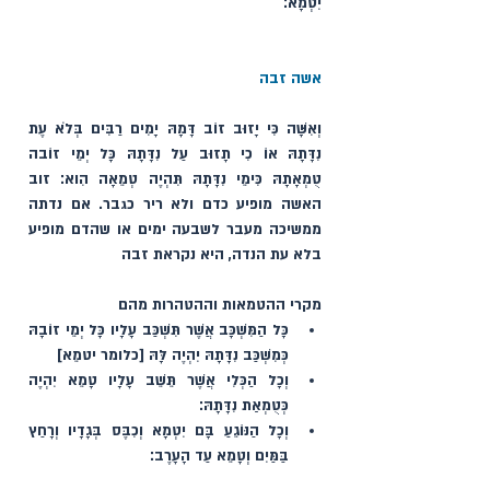
יִטְמָא׃
אשה זבה
וְאִשָּׁה כִּי יָזוּב זוֹב דָּמָהּ יָמִים רַבִּים בְּלֹא עֶת 
נִדָּתָהּ אוֹ כִי תָזוּב עַל נִדָּתָהּ כָּל יְמֵי זוֹבה 
טֻמְאָתָהּ כִּימֵי נִדָּתָהּ תִּהְיֶה טְמֵאָה הִוא׃ זוב 
האשה מופיע כדם ולא ריר כגבר. אם נדתה 
ממשיכה מעבר לשבעה ימים או שהדם מופיע 
בלא עת הנדה, היא נקראת זבה 
מקרי ההטמאות וההטהרות מהם  
כָּל הַמִּשְׁכָּב אֲשֶׁר תִּשְׁכַּב עָלָיו כָּל יְמֵי זוֹבָהּ 
כְּמִשְׁכַּב נִדָּתָהּ יִהְיֶה לָּהּ [כלומר יטמֵא]
וְכָל הַכְּלִי אֲשֶׁר תֵּשֵׁב עָלָיו טָמֵא יִהְיֶה 
כְּטֻמְאַת נִדָּתָהּ׃ 
וְכָל הַנּוֹגֵעַ בָּם יִטְמָא וְכִבֶּס בְּגָדָיו וְרָחַץ 
בַּמַּיִם וְטָמֵא עַד הָעָרֶב׃ 