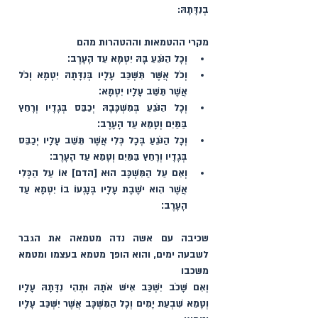
בְנִדָּתָהּ: 
מקרי ההטמאות וההטהרות מהם 
וְכָל הַנֹּגֵעַ בָּהּ יִטְמָא עַד הָעָרֶב׃ 
וְכֹל אֲשֶׁר תִּשְׁכַּב עָלָיו בְּנִדָּתָהּ יִטְמָא וְכֹל 
אֲשֶׁר תֵּשֵׁב עָלָיו יִטְמָא׃ 
וְכָל הַנֹּגֵעַ בְּמִשְׁכָּבָהּ יְכַבֵּס בְּגָדָיו וְרָחַץ 
בַּמַּיִם וְטָמֵא עַד הָעָרֶב׃ 
וְכָל הַנֹּגֵעַ בְּכָל כְּלִי אֲשֶׁר תֵּשֵׁב עָלָיו יְכַבֵּס 
בְּגָדָיו וְרָחַץ בַּמַּיִם וְטָמֵא עַד הָעָרֶב׃ 
וְאִם עַל הַמִּשְׁכָּב הוּא [הדם] אוֹ עַל הַכְּלִי 
אֲשֶׁר הִוא יֹשֶׁבֶת עָלָיו בְּנָגְעוֹ בוֹ יִטְמָא עַד 
הָעָרֶב׃ 
שכיבה עם אשה נדה מטמאה את הגבר 
לשבעה ימים, והוא הופך מטמא בעצמו ומטמא 
משכבו
וְאִם שָׁכֹב יִשְׁכַּב אִישׁ אֹתָהּ וּתְהִי נִדָּתָהּ עָלָיו 
וְטָמֵא שִׁבְעַת יָמִים וְכָל הַמִּשְׁכָּב אֲשֶׁר יִשְׁכַּב עָלָיו 