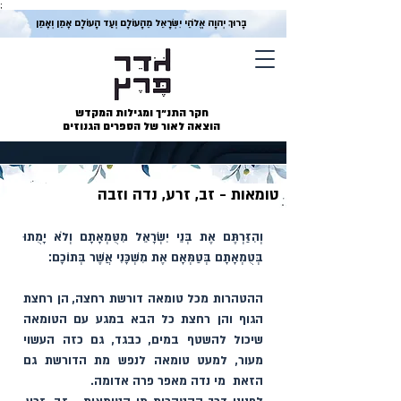
;
בָּרוּךְ יְהוָה אֱלֹהֵי יִשְׂרָאֵל מֵהָעוֹלָם וְעַד הָעוֹלָם אָמֵן וְאָמֵן
חקר התנ״ך ומגילות המקדש
הוצאה לאור של הספרים הגנוזים
טומאות - זב, זרע, נדה וזבה
וְהִזַּרְתֶּם אֶת בְּנֵי יִשְׂרָאֵל מִטֻּמְאָתָם וְלֹא יָמֻתוּ 
בְּטֻמְאָתָם בְּטַמְּאָם אֶת מִשְׁכָּנִי אֲשֶׁר בְּתוֹכָם׃ 
ההטהרות מכל טומאה דורשת רחצה, הן רחצת 
הגוף והן רחצת כל הבא במגע עם הטומאה 
שיכול להשטף במים, כבגד, גם כזה העשוי 
מעור, למעט טומאה לנפש מת הדורשת גם 
הזאת  מי נדה מאפר פרה אדומה.