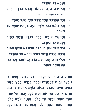
וְטָמֵא עַד הָעָרֶב׃ 
וְכִי יָרֹק הַזָּב בַּטָּהוֹר וְכִבֶּס בְּגָדָיו וְרָחַץ 
בַּמַּיִם וְטָמֵא עַד הָעָרֶב׃ 
וְכָל הַמֶּרְכָּב אֲשֶׁר יִרְכַּב עָלָיו הַזָּב יִטְמָא׃ 
וְכָל הַנֹּגֵעַ בְּכֹל אֲשֶׁר יִהְיֶה תַחְתָּיו יִטְמָא עַד 
הָעָרֶב 
וְהַנּוֹשֵׂא אוֹתָם יְכַבֵּס בְּגָדָיו וְרָחַץ בַּמַּיִם 
וְטָמֵא עַד הָעָרֶב׃ 
וְכֹל אֲשֶׁר יִגַּע בּוֹ הַזָּב וְיָדָיו לֹא שָׁטַף בַּמָּיִם 
וְכִבֶּס בְּגָדָיו וְרָחַץ בַּמַּיִם וְטָמֵא עַד הָעָרֶב׃ 
וּכְלִי חֶרֶשׂ אֲשֶׁר יִגַּע בּוֹ הַזָּב יִשָּׁבֵר וְכָל כְּלִי 
עֵץ יִשָּׁטֵף בַּמָּיִם׃ 
תורת הזב - וְכִי יִטְהַר הַזָּב מִזּוֹבוֹ וְסָפַר לוֹ 
שִׁבְעַת יָמִים לְטָהֳרָתוֹ וְכִבֶּס בְּגָדָיו וְרָחַץ בְּשָׂרוֹ 
בְּמַיִם חַיִּים וְטָהֵר׃  וּבַיּוֹם הַשְּׁמִינִי יִקַּח לוֹ שְׁתֵּי 
תֹרִים אוֹ שְׁנֵי בְּנֵי יוֹנָה וּבָא לִפְנֵי יְהוָה אֶל פֶּתַח 
אֹהֶל מוֹעֵד וּנְתָנָם אֶל הַכֹּהֵן׃ וְעָשָׂה אֹתָם הַכֹּהֵן 
אֶחָד חַטָּאת וְהָאֶחָד עֹלָה וְכִפֶּר עָלָיו הַכֹּהֵן לִפְנֵי 