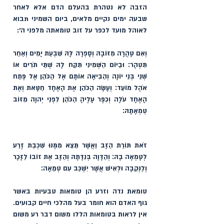
הזבה לא נטהרת בהעלם הדם אלא לאחר 
שבעה ימים נקיים מלאים, ביום השמיני תבוא 
לאוהל מועד לכפר על זוב טומאתה מלפני ה׳:
וְאִם טָהֲרָה מִזּוֹבָהּ וְסָפְרָה לָּהּ שִׁבְעַת יָמִים וְאַחַר 
תִּטְהָר׃ וּבַיּוֹם הַשְּׁמִינִי תִּקַּח לָהּ שְׁתֵּי תֹרִים אוֹ 
שְׁנֵי בְּנֵי יוֹנָה וְהֵבִיאָה אוֹתָם אֶל הַכֹּהֵן אֶל פֶּתַח 
אֹהֶל מוֹעֵד׃ וְעָשָׂה הַכֹּהֵן אֶת הָאֶחָד חַטָּאת וְאֶת 
הָאֶחָד עֹלָה וְכִפֶּר עָלֶיהָ הַכֹּהֵן לִפְנֵי יְהוָה מִזּוֹב 
טֻמְאָתָהּ׃ 
זֹאת תּוֹרַת הַזָּב וַאֲשֶׁר תֵּצֵא מִמֶּנּוּ שִׁכְבַת זֶרַע 
לְטָמְאָה בָהּ׃ וְהַדָּוָה בְּנִדָּתָהּ וְהַזָּב אֶת זוֹבוֹ לַזָּכָר 
וְלַנְּקֵבָה וּלְאִישׁ אֲשֶׁר יִשְׁכַּב עִם טְמֵאָה׃ 
טומאת נדה וזרע
 הן טומאות טבעיות באשר 
גוף האדם הוא חומר בעל מהלכי חיים קבועים. 
אין לראות בטומאות הללו משום דבר רע משום 