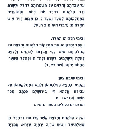
עַל עֲבֹדָתָם וְהַלְוִיִּם עַל מִשְׁמְרוֹתָם לְהַלֵּל וּלְשָׁרֵת 
נֶגֶד הַכֹּהֲנִים לִדְבַר יוֹם בְּיוֹמוֹ וְהַשּׁוֹעֲרִים 
בְּמַחְלְקוֹתָם לְשַׁעַר וָשָׁעַר כִּי כֵן מִצְוַת דָּוִיד אִישׁ 
הָאֱלֹהִים: 
(דברי הימים ב ח, יד)
ובימי חזקיהו המלך:
וַיַּעֲמֵד יְחִזְקִיָּהוּ אֶת מַחְלְקוֹת הַכֹּהֲנִים וְהַלְוִיִּם עַל 
מַחְלְקוֹתָם אִישׁ כְּפִי עֲבֹדָתוֹ לַכֹּהֲנִים וְלַלְוִיִּם 
לְעֹלָה וְלִשְׁלָמִים לְשָׁרֵת וּלְהֹדוֹת וּלְהַלֵּל בְּשַׁעֲרֵי 
מַחֲנוֹת יְהוָה:
 (שם לא, ב)
ובימי שיבת ציון:
וַהֲקִימוּ כָהֲנַיָּא בִּפְלֻגָּתְהוֹן וְלֵוָיֵא בְּמַחְלְקָתְהוֹן עַל 
עֲבִידַת אֱלָהָא דִּי בִירוּשְׁלֶם כִּכְתָב סְפַר 
מֹשֶׁה:
 (עזרא ו, יח
ומוזכרים כעולים בספר נחמיה:
וְאֵלֶּה הַכֹּהֲנִים וְהַלְוִיִּם אֲשֶׁר עָלוּ עִם זְרֻבָּבֶל בֶּן 
שְׁאַלְתִּיאֵל וְיֵשׁוּעַ שְׂרָיָה יִרְמְיָה עֶזְרָא: אֲמַרְיָה 