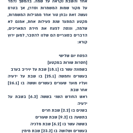
אחד והשבת נקראה על שמה. בהמשך נלמד 
על מקור שמות המשמרות וסדרן, אך בטרם 
נעשה זאת נבחן טור אחד ממגילות המשמרות, 
מקטע המתעד שנת פעילות אחת, אמנם לא 
שלמה, וננסה לפצח את חידת התאריכים, 
הדברים בסוגריים הם שלנו להסבר, למען ירוץ 
קורא:
הפסח יום שלישי 
[חסרות שורות במקטע]
בשמונה עשר בו [18.1] שבת על יויריב בערב
בעשרים וחמשה [25.1] בו שבת על ידעיה 
ועליו מועד שעורים בעשרים וששה בו [26.1] 
אחר שבת
ראש החודש השני ‏בששה [6.2] בשבת על 
ידעיה
בשנים בו [2.2] שבת חרים
בתשעה בו [9.2] שבת שעורים‏
בששה עשר בו [6.2] שבת מלכיה
בעשרים ושלושה בו [23.2] שבת מימין