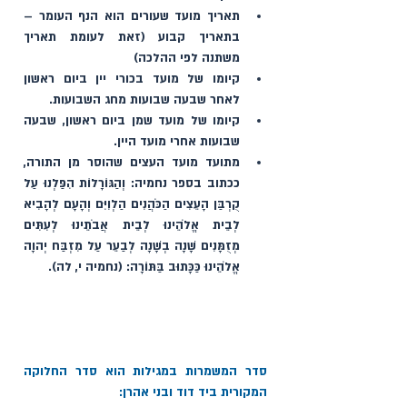
תאריך מועד שעורים הוא הנף העומר – 
בתאריך קבוע (זאת לעומת תאריך 
משתנה לפי ההלכה)
קיומו של מועד בכורי יין ביום ראשון 
לאחר שבעה שבועות מחג השבועות.
קיומו של מועד שמן ביום ראשון, שבעה 
שבועות אחרי מועד היין.
מתועד מועד העצים שהוסר מן התורה, 
ככתוב בספר נחמיה: וְהַגּוֹרָלוֹת הִפַּלְנוּ עַל 
קֻרְבַּן הָעֵצִים הַכֹּהֲנִים הַלְוִיִּם וְהָעָם לְהָבִיא 
לְבֵית אֱלֹהֵינוּ לְבֵית אֲבֹתֵינוּ לְעִתִּים 
מְזֻמָּנִים שָׁנָה בְשָׁנָה לְבַעֵר עַל מִזְבַּח יְהוָה 
אֱלֹהֵינוּ כַּכָּתוּב בַּתּוֹרָה: (נחמיה י, לה).
סדר המשמרות במגילות הוא סדר החלוקה 
המקורית ביד דוד ובני אהרן: