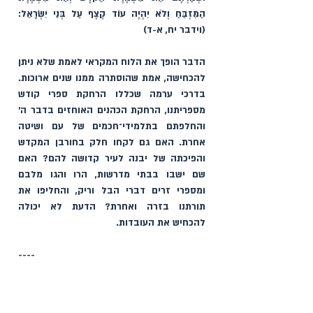
הַמִּזְבֵּחַ וְלֹא יִהְיֶה עוֹד קֶצֶף עַל בְּנֵי יִשְׂרָאֵל: 
(וידבר יח, א-ד)
הדבר הופך את הלוח המקראי לאמת שלא ניתן 
להכחישה, אמת שהוסתרה ממנו שנים ארוכות. 
בדרכי ערמה שכללו הרחקת ספרי קודש 
מספריתנו, הרחקת הכהנים האוחזים בדבר ה׳ 
והחלפתם בתלמידי־חכמים של עם ושיטה 
אחרת. האם גם לקחו חלק בחורבן המקדש 
והפיכתה של יבנה לעיר קדושה להם? האם 
שם ישבו בבתי מדרשות, הרו והגו מלבם 
ומספרי זרים דברי הבל וריק, והחליפו את 
תורתנו בזרה ואחרת? הדעת לא יכולה 
להכחיש את העובדות. 
----