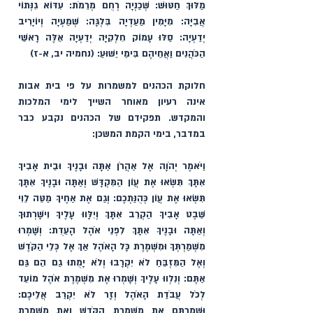
מַלּוּךְ חַטּוּשׁ: שְׁכַנְיָה רְחֻם מְרֵמֹת: עִדּוֹא גִנְּתוֹי 
אֲבִיָּה: מִיָּמִין מַעַדְיָה בִּלְגָּה: שְׁמַעְיָה וְיוֹיָרִיב 
יְדַעְיָה: סַלּוּ עָמוֹק חִלְקִיָּה יְדַעְיָה אֵלֶּה רָאשֵׁי 
הַכֹּהֲנִים וַאֲחֵיהֶם בִּימֵי יֵשׁוּעַ: (
נחמיה יב, א-ז) 
חלוקת הכהנים למשמרות על פי בית אבות 
אינה רעיון מאוחר השייך לימי המלכות 
והמקדש. תפקידם של הכהנים נקבע כבר 
במדבר, בימי הקמת המשכן:
וַיֹּאמֶר יְהֹוָה אֶל אַהֲרֹן אַתָּה וּבָנֶיךָ וּבֵית אָבִיךָ 
אִתָּךְ תִּשְׂאוּ אֶת עֲוֹן הַמִּקְדָּשׁ וְאַתָּה וּבָנֶיךָ אִתָּךְ 
תִּשְׂאוּ אֶת עֲוֹן כְּהֻנַּתְכֶם: וְגַם אֶת אַחֶיךָ מַטֵּה לֵוִי 
שֵׁבֶט אָבִיךָ הַקְרֵב אִתָּךְ וְיִלָּווּ עָלֶיךָ וִישָׁרְתוּךָ 
וְאַתָּה וּבָנֶיךָ אִתָּךְ לִפְנֵי אֹהֶל הָעֵדֻת: וְשָׁמְרוּ 
מִשְׁמַרְתְּךָ וּמִשְׁמֶרֶת כָּל הָאֹהֶל אַךְ אֶל כְּלֵי הַקֹּדֶשׁ 
וְאֶל הַמִּזְבֵּחַ לֹא יִקְרָבוּ וְלֹא יָמֻתוּ גַם הֵם גַּם 
אַתֶּם: וְנִלְווּ עָלֶיךָ וְשָׁמְרוּ אֶת מִשְׁמֶרֶת אֹהֶל מוֹעֵד 
לְכֹל עֲבֹדַת הָאֹהֶל וְזָר לֹא יִקְרַב אֲלֵיכֶם: 
וּשְׁמַרְתֶּם אֵת מִשְׁמֶרֶת הַקֹּדֶשׁ וְאֵת מִשְׁמֶרֶת 