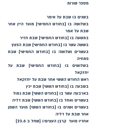
מספר שורות
בשנים בו שבת על אימר
בשלושה ב‏ו [בחודש החמישי] מועד היין אחר 
שבת על אמר‏
ב‏תשעה בו [בחודש החמישי] שבת חזיר
בששה עשר בו [בחודש החמישי] שבת הפצץ‏
בעשרים ושלושה בו [בחודש החמישי] שבת 
פתחיה
בשלושים בו [בחודש החמישי] שבת על 
יחזקאל
ראש ה‏חודש הששי אחר שבת על יחזקאל
בשבעה בו [בחודש הששי] שבת יכין
בארבעה עשר בו [בחודש הששי] שבת גמול
בעשרים ואחד בו [בחודש הששי] שבת דליה
בעשרים ו‏שנים בו [בחודש הששי] מועד השמן 
אחר שבת על דליה 
אחריו מועד‏  קרבן העצים// [שחל ב 23.6]