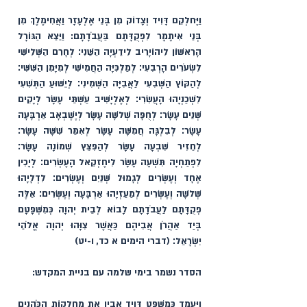
וַיֶּחלְקֵם דָּוִיד וְצָדוֹק מִן בְּנֵי אֶלְעָזָר וַאֲחִימֶלֶךְ מִן 
בְּנֵי אִיתָמָר לִפְקֻדָּתָם בַּעֲבֹדָתָם: וַיֵּצֵא הַגּוֹרָל 
הָרִאשׁוֹן לִיהוֹיָרִיב לִידַעְיָה הַשֵּׁנִי׃ לְחָרִם הַשְּׁלִישִׁי 
לִשְׂעֹרִים הָרְבִעִי׃ לְמַלְכִּיָּה הַחֲמִישִׁי לְמִיָּמִן הַשִּׁשִּׁי׃ 
לְהַקּוֹץ הַשְּׁבִעִי לַאֲבִיָּה הַשְּׁמִינִי׃ לְיֵשׁוּעַ הַתְּשִׁעִי 
לִשְׁכַנְיָהוּ הָעֲשִׂרִי׃ לְאֶלְיָשִׁיב עַשְׁתֵּי עָשָׂר לְיָקִים 
שְׁנֵים עָשָׂר׃ לְחֻפָּה שְׁלֹשָׁה עָשָׂר לְיֶשֶׁבְאָב אַרְבָּעָה 
עָשָׂר׃ לְבִלְגָּה חֲמִשָּׁה עָשָׂר לְאִמֵּר שִׁשָּׁה עָשָׂר׃ 
לְחֵזִיר שִׁבְעָה עָשָׂר לְהַפִּצֵּץ שְׁמוֹנָה עָשָׂר׃ 
לִפְתַחְיָה תִּשְׁעָה עָשָׂר לִיחֶזְקֵאל הָעֶשְׂרִים׃ לְיָכִין 
אֶחָד וְעֶשְׂרִים לְגָמוּל שְׁנַיִם וְעֶשְׂרִים׃ לִדְלָיָהוּ 
שְׁלֹשָׁה וְעֶשְׂרִים לְמַעַזְיָהוּ אַרְבָּעָה וְעֶשְׂרִים׃ אֵלֶּה 
פְקֻדָּתָם לַעֲבֹדָתָם לָבוֹא לְבֵית יְהוָה כְּמִשְׁפָּטָם 
בְּיַד אַהֲרֹן אֲבִיהֶם כַּאֲשֶׁר צִוָּהוּ יְהוָה אֱלֹהֵי 
יִשְׂרָאֵל׃ (דברי הימים א כד, ו-יט)
הסדר נשמר בימי שלמה עם בניית המקדש:
וַיַּעֲמֵד כְּמִשְׁפַּט דָּוִיד אָבִיו אֶת מַחְלְקוֹת הַכֹּהֲנִים 