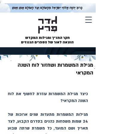
;
בָּרוּךְ יְהוָה אֱלֹהֵי יִשְׂרָאֵל מֵהָעוֹלָם וְעַד הָעוֹלָם אָמֵן וְאָמֵן
חקר התנ״ך ומגילות המקדש
הוצאה לאור של הספרים הגנוזים
מגילת המשמרות ושחזור לוח השנה
המקראי
כיצד מגילת המשמרות עוזרת לחשוף את לוח 
השנה המקראי?
מגילות המשמרות מתעדות שנים ארוכות של 
24 שמות משפחות כהנים בסדרם הקבוע, לצד 
תאריך ושם המועד, כל משמרת שרתה שבוע 