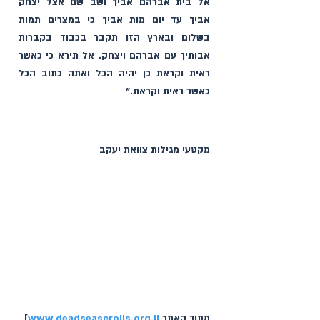
אל בית אברהם אביך ושב שם אצל יצחק 
אביך עד יום מות אביך כי במצרים תמות 
בשלום ובארץ הזו תקבר בכבוד בקברות 
אבותיך עם אברהם ויצחק. אל תירא כי כאשר 
ראית וקראת כן יהיה הכל ואתה כתוב הכל 
כאשר ראית וקראת." 
מקטעי מגילות צוואת יעקב 
מתוך האתר 
www.deadseascrolls.org.il
] 