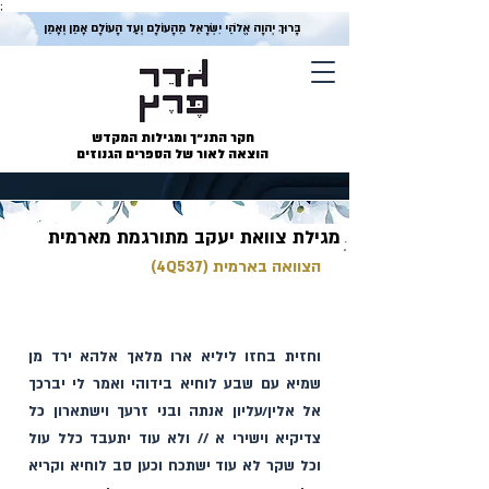
;
בָּרוּךְ יְהוָה אֱלֹהֵי יִשְׂרָאֵל מֵהָעוֹלָם וְעַד הָעוֹלָם אָמֵן וְאָמֵן
חקר התנ״ך ומגילות המקדש
הוצאה לאור של הספרים הגנוזים
מגילת צוואת יעקב מתורגמת מארמית
הצוואה בארמית (4Q537)
וחזית בחזו ליליא ארו מלאך‏ אלה‏א ירד מן 
שמיא עם שבע לוחיא בידוהי ואמ‏ר ל‏י יברכך 
א‏ל אלי‏ן/עליון אנתה ובנ‏י זרעך וישתארון כל 
צדיקיא וישירי ‏א // ולא עוד יתעבד כל‏ל עול 
וכל שקר לא עוד ישתכח וכען סב לוחיא וקריא 