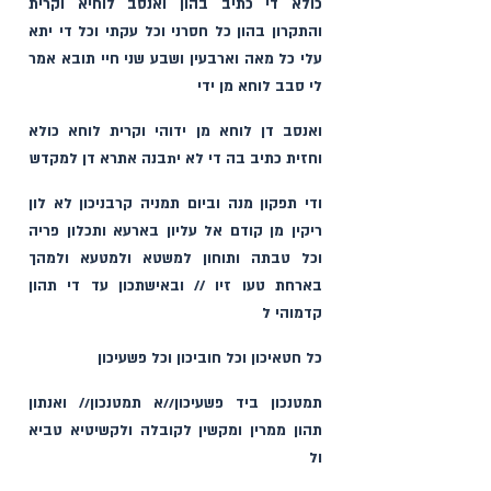
כולא די כתיב בהון ואנסב לוחיא וקרית 
והתקרון בהון כל חסרנ‏י וכל עקתי וכל די יתא 
עלי כל מאה וארבעין ושבע שני חיי תובא אמר 
לי סב‏ב לוחא מן ידי
ואנסב דן לוחא מן ידוהי וקרית לוחא כולא 
וחזית כתיב בה די לא יתבנה אתרא דן למקד‏ש
וד‏י תפקון מנה וביו‏ם תמניה קרבניכון לא לון 
ריקין מן קודם אל עליו‏ן בארעא ותכלון פריה 
וכל טבתה ותוחון למשטא ולמטעא ולמהך 
בארחת טעו זיו // ובאישתכון עד ד‏י תהון 
קדמוהי ל
כל חטאיכון וכל חוביכון וכל פשעיכון
תמטנכון ביד פשעיכון//א תמטנכון// ואנתון 
תהון ממרין ומקשין לקובלה ולקשיטיא טביא 
ול‏