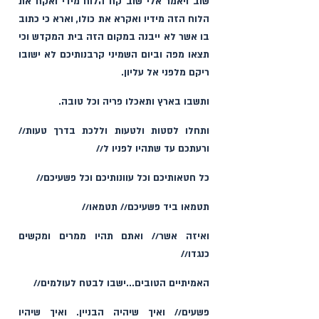
שוב ויאמר אלי שוב קח הלוח מידי ואקח את 
הלוח הזה מידיו ואקרא את כולו, וארא כי כתוב 
בו אשר לא ייבנה במקום הזה בית המקדש וכי 
תצאו מפה וביום השמיני קרבנותיכם לא ישובו 
ריקם מלפני אל עליון.
ותשבו בארץ ותאכלו פריה וכל טובה.
ותחלו לסטות ולטעות וללכת בדרך טעות// 
ורעתכם עד שתהיו לפניו ל//
כל חטאותיכם וכל עוונותיכם וכל פשעיכם//
תטמאו ביד פשעיכם// תטמאו//
ואיזה אשר// ואתם תהיו ממרים ומקשים 
כנגדו//
האמיתיים הטובים...ישבו לבטח לעולמים//
פשעים// ואיך שיהיה הבניין. ואיך שיהיו 