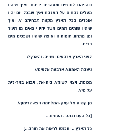
כוהניהם לובשים ומטהרים ידיהם. ואיך שיהיו 
מעלים זבחים על המזבח ואיך שבכל יום יהיו 
אוכלים בכל הארץ מקצת זבחיהם // ואיך 
שיהיו שותים המים אשר יהיו יוצאים מן העיר 
ומן מתחת חומותיה ואיפה שיהיו נשפכים מים 
רבים.
לפני הארץ ארבעים ושניים. והארץ//
ניצבת האמת// ארבעת אלפים//
מכוסה, ויצא לשוה// בית-אל, ויבוא באר-זית 
על מי//
מן קשוט אל עמק-המלחמה ויצא לרימון//
[כל העם נכנס... העמים...
כל הארץ... יתכנסו לראות את חורב...]