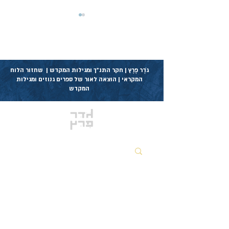
גֹדֶר פֶרֶץ | חקר התנ״ך ומגילות המקדש | שחזור הלוח
המקראי | הוצאה לאור של ספרים גנוזים ומגילות
המקדש
משמרות ושחזור לוח
מגילת הלל לציון ויהודה
4QPs/4Q88
אזור שותפים לקודש
דפים ראשיים
מגילות בית המקדש