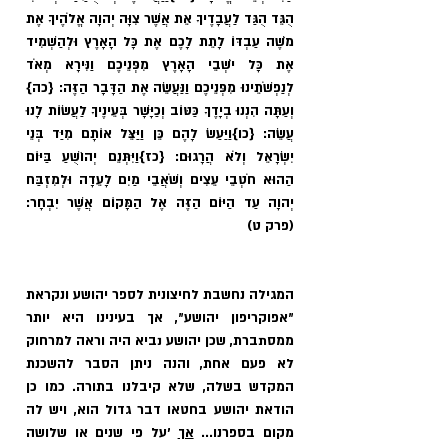
הֻגֵּד הֻגַּד לַעֲבָדֶיךָ אֵת אֲשֶׁר צִוָּה יְהוָה אֱלֹהֶיךָ אֶת 
מֹשֶׁה עַבְדּוֹ לָתֵת לָכֶם אֶת כָּל הָאָרֶץ וּלְהַשְׁמִיד 
אֶת כָּל יֹשְׁבֵי הָאָרֶץ מִפְּנֵיכֶם וַנִּירָא מְאֹד 
לְנַפְשֹׁתֵינוּ מִפְּנֵיכֶם וַנַּעֲשֵׂה אֶת הַדָּבָר הַזֶּה: 
{כה}
וְעַתָּה הִנְנוּ בְיָדֶךָ כַּטּוֹב וְכַיָּשָׁר בְּעֵינֶיךָ לַעֲשׂוֹת לָנוּ 
עֲשֵׂה: 
{כו}
וַיַּעַשׂ לָהֶם כֵּן וַיַּצֵּל אוֹתָם מִיַּד בְּנֵי 
יִשְׂרָאֵל וְלֹא הֲרָגוּם: 
{כז}
וַיִּתְּנֵם יְהוֹשֻׁעַ בַּיּוֹם 
הַהוּא חֹטְבֵי עֵצִים וְשֹׁאֲבֵי מַיִם לָעֵדָה וּלְמִזְבַּח 
יְהוָה עַד הַיּוֹם הַזֶּה אֶל הַמָּקוֹם אֲשֶׁר יִבְחָר: 
(פרק ט)
המגילה נחשבת לחיצונית לספר יהושע ונקראת 
״אפוקריפון יהושע״, אך בעינינו היא יותר 
ממסתברת, שכן יהושע נביא היה וראה למרחוק 
לא פעם אחת, והנה ניתן הסבר להשכנת 
המקדש בשלה, שלא קיבלנו בתורה. כמו כן 
הודאת יהושע בחטאו דבר גדול הוא, ויש לה 
מקום בספרנו... 
אך
 ׳על פי שנים או שלושה 