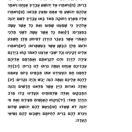
בְרִית: 
{ח}
וַיֹּאמְרוּ אֶל יְהוֹשֻׁעַ עֲבָדֶיךָ אֲנָחְנוּ וַיֹּאמֶר 
אֲלֵהֶם יְהוֹשֻׁעַ מִי אַתֶּם וּמֵאַיִן תָּבֹאוּ: 
{ט}
וַיֹּאמְרוּ 
אֵלָיו מֵאֶרֶץ רְחוֹקָה מְאֹד בָּאוּ עֲבָדֶיךָ לְשֵׁם יְהוָה 
אֱלֹהֶיךָ כִּי שָׁמַעְנוּ שָׁמְעוֹ וְאֵת כָּל אֲשֶׁר עָשָׂה 
בְּמִצְרָיִם: 
{י}
וְאֵת כָּל אֲשֶׁר עָשָׂה לִשְׁנֵי מַלְכֵי 
הָאֱמֹרִי אֲשֶׁר בְּעֵבֶר הַיַּרְדֵּן לְסִיחוֹן מֶלֶךְ חֶשְׁבּוֹן 
וּלְעוֹג מֶלֶךְ הַבָּשָׁן אֲשֶׁר בְּעַשְׁתָּרוֹת: 
{יא}
וַיֹּאמְרוּ 
אֵלֵינוּ זְקֵינֵינוּ וְכָל יֹשְׁבֵי אַרְצֵנוּ לֵאמֹר קְחוּ בְיֶדְכֶם 
צֵידָה לַדֶּרֶךְ וּלְכוּ לִקְרָאתָם וַאֲמַרְתֶּם אֲלֵיהֶם 
עַבְדֵיכֶם אֲנַחְנוּ וְעַתָּה כִּרְתוּ לָנוּ בְרִית: 
{יב}
זֶה 
לַחְמֵנוּ חָם הִצְטַיַּדְנוּ אֹתוֹ מִבָּתֵּינוּ בְּיוֹם צֵאתֵנוּ 
לָלֶכֶת אֲלֵיכֶם וְעַתָּה הִנֵּה יָבֵשׁ וְהָיָה נִקֻּדִים: 
{יג}
וְאֵלֶּה נֹאדוֹת הַיַּיִן אֲשֶׁר מִלֵּאנוּ חֲדָשִׁים וְהִנֵּה 
הִתְבַּקָּעוּ וְאֵלֶּה שַׂלְמוֹתֵינוּ וּנְעָלֵינוּ בָּלוּ מֵרֹב 
הַדֶּרֶךְ מְאֹד: 
{יד}
וַיִּקְחוּ הָאֲנָשִׁים מִצֵּידָם וְאֶת פִּי 
יְהוָה לֹא שָׁאָלוּ: 
{טו}
וַיַּעַשׂ לָהֶם יְהוֹשֻׁעַ שָׁלוֹם 
וַיִּכְרֹת לָהֶם בְּרִית לְחַיּוֹתָם וַיִּשָּׁבְעוּ לָהֶם נְשִׂיאֵי 
הָעֵדָה: 