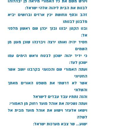
ויורש משם את כל האמורי מיראה פן יבהלוהו 
לבנות את הבית ליהוה אלהי ישראל: 
זהב וכסף ונחושת יכין ארזים וברושים יביא 
מלבנון לבנותו 
ובנו הקטן יבננו ובנך יכהן שם ראשון מלפני 
אל: 
חסיד יהיה ואותו ירצה ויברכהו שוכן מעון מן 
השמים 
כי ידיד יהוה ישכון לבטח וראש הימים עמו 
ישכון לעד: 
ועתה האמורי שם והכנעני בקרבנו יושב אשר 
החטיוני 
אשר לא דרשתי את משפט האורים מאתך 
והשלוּני 
והנה נתתיו עבד עבדים לישראל 
ועתה נשכינה את אוהל מועד רחוק מן האמורי: 
וישאו אלעזר וישוע את אוהל מועד מבית אל 
לשלה 
ישוע... שר צבא מערכות ישראל: