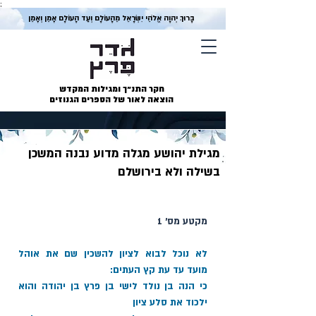
;
בָּרוּךְ יְהוָה אֱלֹהֵי יִשְׂרָאֵל מֵהָעוֹלָם וְעַד הָעוֹלָם אָמֵן וְאָמֵן
חקר התנ״ך ומגילות המקדש
הוצאה לאור של הספרים הגנוזים
מגילת יהושע מגלה מדוע נבנה המשכן
בשילה ולא בירושלם
מקטע מס׳ 1 
לא נוכל לבוא לציון להשכין שם את אוהל 
מועד עד עת קץ העתים: 
כי הנה בן נולד לישי בן פרץ בן יהודה והוא 
ילכוד את סלע ציון 