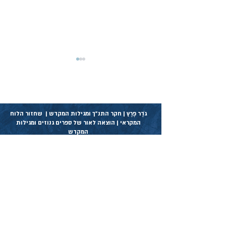
הַנִּסְתָּרֹת לַיהֹוָה אֱלֹהֵינוּ – על
מעמד הארירות
במעמד זה הלויים עומדים בין
שני חצאי העם וקוראים בקול רם
גֹדֶר פֶרֶץ | חקר התנ״ך ומגילות המקדש | שחזור הלוח
המקראי | הוצאה לאור של ספרים גנוזים ומגילות
ארירה - שהיא קללת נצח -
המקדש
ולאחריה עונה העם אמן, כך 12
ארירות שהעובר עליהן לא
ינקה:...