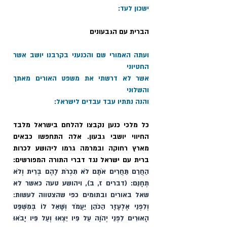
ישכון לעד: 
הברית עם הגבעונים
ועתה האמורי שם והכנעני בקרבנו יושב אשר 
החטיוני 
אשר לא דרשתי את משפט האורים מאתך 
והשלוּני 
והנה נתתיו עבד עבדים לישראל: 
כל מלכי כנען נקבצו להלחם בישראל מלבד 
החיווי יושבי גבעון. אלה התחפשו כבאים 
מארץ רחוקה ובמרמה גרמו ליהושע לכרות 
ברית עם ישראל נגד דברי התורה המפורשים:
הַחֲרֵם תַּחֲרִים אֹתָם לֹא תִכְרֹת לָהֶם בְּרִית וְלֹא 
תְחָנֵּם: (דברים ז, ב), ויהושע טעה כאשר לא 
שאל באורים ובתומים כפי שהצטווה לעשות: 
וְלִפְנֵי אֶלְעָזָר הַכֹּהֵן יַעֲמֹד וְשָׁאַל לוֹ בְּמִשְׁפַּט 
הָאוּרִים לִפְנֵי יְהֹוָה עַל פִּיו יֵצְאוּ וְעַל פִּיו יָבֹאוּ 