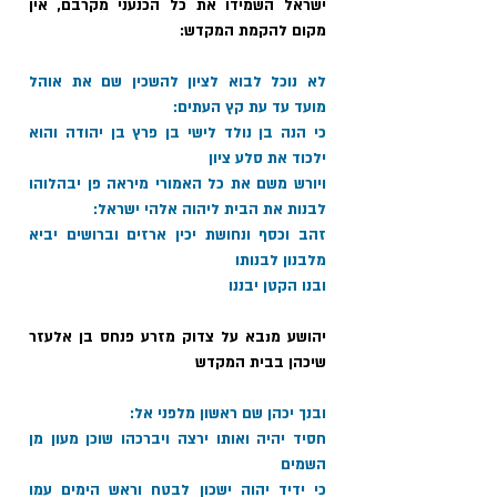
ישראל השמידו את כל הכנעני מקרבם, אין 
מקום להקמת המקדש:
לא נוכל לבוא לציון להשכין שם את אוהל 
מועד עד עת קץ העתים: 
כי הנה בן נולד לישי בן פרץ בן יהודה והוא 
ילכוד את סלע ציון 
ויורש משם את כל האמורי מיראה פן יבהלוהו 
לבנות את הבית ליהוה אלהי ישראל: 
זהב וכסף ונחושת יכין ארזים וברושים יביא 
מלבנון לבנותו 
ובנו הקטן יבננו
יהושע מנבא על צדוק מזרע פנחס בן אלעזר 
שיכהן בבית המקדש 
ובנך יכהן שם ראשון מלפני אל: 
חסיד יהיה ואותו ירצה ויברכהו שוכן מעון מן 
השמים 
כי ידיד יהוה ישכון לבטח וראש הימים עמו 