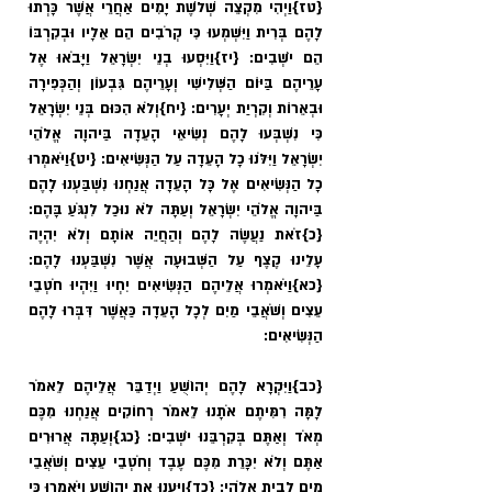
{טז}
וַיְהִי מִקְצֵה שְׁלֹשֶׁת יָמִים אַחֲרֵי אֲשֶׁר כָּרְתוּ 
לָהֶם בְּרִית וַיִּשְׁמְעוּ כִּי קְרֹבִים הֵם אֵלָיו וּבְקִרְבּוֹ 
הֵם יֹשְׁבִים: 
{יז}
וַיִּסְעוּ בְנֵי יִשְׂרָאֵל וַיָּבֹאוּ אֶל 
עָרֵיהֶם בַּיּוֹם הַשְּׁלִישִׁי וְעָרֵיהֶם גִּבְעוֹן וְהַכְּפִירָה 
וּבְאֵרוֹת וְקִרְיַת יְעָרִים: 
{יח}
וְלֹא הִכּוּם בְּנֵי יִשְׂרָאֵל 
כִּי נִשְׁבְּעוּ לָהֶם נְשִׂיאֵי הָעֵדָה בַּיהוָה אֱלֹהֵי 
יִשְׂרָאֵל וַיִּלֹּנוּ כָל הָעֵדָה עַל הַנְּשִׂיאִים: 
{יט}
וַיֹּאמְרוּ 
כָל הַנְּשִׂיאִים אֶל כָּל הָעֵדָה אֲנַחְנוּ נִשְׁבַּעְנוּ לָהֶם 
בַּיהוָה אֱלֹהֵי יִשְׂרָאֵל וְעַתָּה לֹא נוּכַל לִנְגֹּעַ בָּהֶם: 
{כ}
זֹאת נַעֲשֶׂה לָהֶם וְהַחֲיֵה אוֹתָם וְלֹא יִהְיֶה 
עָלֵינוּ קֶצֶף עַל הַשְּׁבוּעָה אֲשֶׁר נִשְׁבַּעְנוּ לָהֶם: 
{כא}
וַיֹּאמְרוּ אֲלֵיהֶם הַנְּשִׂיאִים יִחְיוּ וַיִּהְיוּ חֹטְבֵי 
עֵצִים וְשֹׁאֲבֵי מַיִם לְכָל הָעֵדָה כַּאֲשֶׁר דִּבְּרוּ לָהֶם 
הַנְּשִׂיאִים: 
{כב}
וַיִּקְרָא לָהֶם יְהוֹשֻׁעַ וַיְדַבֵּר אֲלֵיהֶם לֵאמֹר 
לָמָּה רִמִּיתֶם אֹתָנוּ לֵאמֹר רְחוֹקִים אֲנַחְנוּ מִכֶּם 
מְאֹד וְאַתֶּם בְּקִרְבֵּנוּ יֹשְׁבִים: 
{כג}
וְעַתָּה אֲרוּרִים 
אַתֶּם וְלֹא יִכָּרֵת מִכֶּם עֶבֶד וְחֹטְבֵי עֵצִים וְשֹׁאֲבֵי 
מַיִם לְבֵית אֱלֹהָי: 
{כד}
וַיַּעֲנוּ אֶת יְהוֹשֻׁעַ וַיֹּאמְרוּ כִּי 