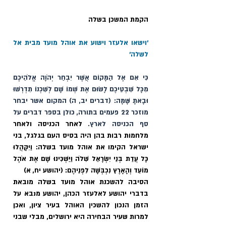
הקמת המשכן בשלה
׳וישאו אלעזר וישוע את אוהל מועד מבית אל 
לשלה׳ 
כִּי אִם אֶל הַמָּקוֹם אֲשֶׁר יִבְחַר יְהֹוָה אֱלֹהֵיכֶם 
מִכָּל שִׁבְטֵיכֶם לָשׂוּם אֶת שְׁמוֹ שָׁם לְשִׁכְנוֹ תִדְרְשׁוּ 
וּבָאתָ שָּׁמָּה: (דברים יב, ה) המקום אשר יבחר 
מוזכר 22 פעמים בתורה, כולן בספר דברים על 
סף הכניסה לארץ. 
לאחר הכניסה ולאחר 
מלחמות רבות בהן היה בסיס העם בגלגל, בני 
ישראל הקימו את אוהל מועד בשלה: וַיִּקָּהֲלוּ 
כָּל עֲדַת בְּנֵי יִשְׂרָאֵל שִׁלֹה וַיַּשְׁכִּינוּ שָׁם אֶת אֹהֶל 
מוֹעֵד וְהָאָרֶץ נִכְבְּשָׁה לִפְנֵיהֶם: (יהושע יח, א)
הסיבה להשכנת אוהל מועד בשלה מובאת 
בדברי יהושע לאלעזר הכהן, יהושע מנבא על 
הזמן הנכון להשכין האוהל בעיר ציון, ואכן 
למרות שעיר הבחירה היא ירושלים, מבלי שבני 