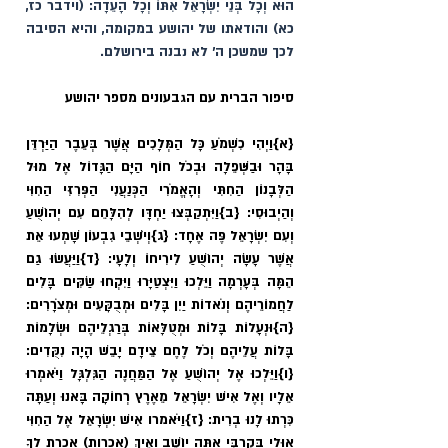
הוּא וְכָל בְּנֵי יִשְׂרָאֵל אִתּוֹ וְכָל הָעֵדָה: (וידבר כז, 
כא) והודאתו של יהושע במקומה, והיא הסיבה 
לכך שמשכן ה׳ לא נבנה בירושלם.
סיפור הברית עם הגבעונים מספר יהושע
{א}
וַיְהִי כִשְׁמֹעַ כָּל הַמְּלָכִים אֲשֶׁר בְּעֵבֶר הַיַּרְדֵּן 
בָּהָר וּבַשְּׁפֵלָה וּבְכֹל חוֹף הַיָּם הַגָּדוֹל אֶל מוּל 
הַלְּבָנוֹן הַחִתִּי וְהָאֱמֹרִי הַכְּנַעֲנִי הַפְּרִזִּי הַחִוִּי 
וְהַיְבוּסִי: 
{ב}
וַיִּתְקַבְּצוּ יַחְדָּו לְהִלָּחֵם עִם יְהוֹשֻׁעַ 
וְעִם יִשְׂרָאֵל פֶּה אֶחָד: 
{ג}
וְיֹשְׁבֵי גִבְעוֹן שָׁמְעוּ אֵת 
אֲשֶׁר עָשָׂה יְהוֹשֻׁעַ לִירִיחוֹ וְלָעָי: 
{ד}
וַיַּעֲשׂוּ גַם 
הֵמָּה בְּעָרְמָה וַיֵּלְכוּ וַיִּצְטַיָּרוּ וַיִּקְחוּ שַׂקִּים בָּלִים 
לַחֲמוֹרֵיהֶם וְנֹאדוֹת יַיִן בָּלִים וּמְבֻקָּעִים וּמְצֹרָרִים: 
{ה}
וּנְעָלוֹת בָּלוֹת וּמְטֻלָּאוֹת בְּרַגְלֵיהֶם וּשְׂלָמוֹת 
בָּלוֹת עֲלֵיהֶם וְכֹל לֶחֶם צֵידָם יָבֵשׁ הָיָה נִקֻּדִים: 
{ו}
וַיֵּלְכוּ אֶל יְהוֹשֻׁעַ אֶל הַמַּחֲנֶה הַגִּלְגָּל וַיֹּאמְרוּ 
אֵלָיו וְאֶל אִישׁ יִשְׂרָאֵל מֵאֶרֶץ רְחוֹקָה בָּאנוּ וְעַתָּה 
כִּרְתוּ לָנוּ בְרִית: 
{ז}
וַיֹּאמרו אִישׁ יִשְׂרָאֵל אֶל הַחִוִּי 
אוּלַי בְּקִרְבִּי אַתָּה יוֹשֵׁב וְאֵיךְ (אכרות) אֶכְרָת לְךָ 