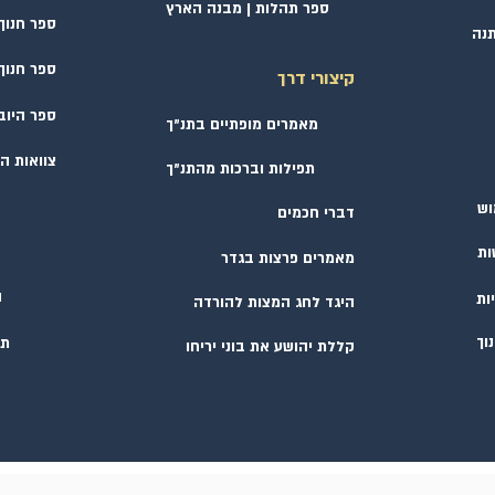
ספר תהלות | מבנה הארץ
ספר חנוך 
תנה
ספר חנוך 
קיצורי דרך
ספר היוב
מאמרים מופתיים בתנ״ך
צוואות ה
תפילות וברכות מהתנ״ך
וש
דברי חכמים
ות
מאמרים פרצות בגדר
וך
ה
ות
היגד לחג המצות להורדה
וך
תו
קללת יהושע את בוני יריחו