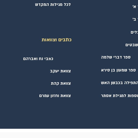
לכל מגילות המקדש
א׳
ב׳
לים
כתבים וצוואות
שבטים
כתב למך
ספר דברי שלמה
כתבי נח ואברהם
ספר שמעון בן סירא
צוואת יעקב
תפילה בכבשן האש
צוואת קהת
ספות למגילת אסתר
צוואת וחזון עמרם