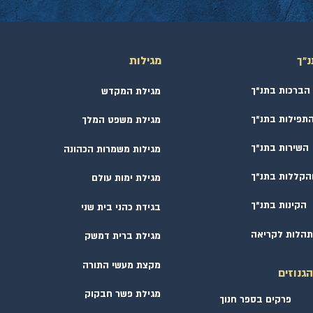
נ״ך
מגילות
 עֲבֹדָתוֹ נָכְרִיָּה עֲבֹדָתוֹ -
הברכות בתנ״ך
מגילת המקדש
 ישראל אחר עשרת ימי
תפילות בתנ״ך
מגילת משפט המלך
השירות בתנ״ך
מגילות משמרות הכהונה
הקללות בתנ״ך
מגילת ימות עולם
הקינות בתנ״ך
בגידת כהני בית שני
הלות לקריאה
מגילת ברית דמשק
מקצת מעשי התורה
גנוזים
מגילת פשר חבקוק
פרקים בספר חנוך