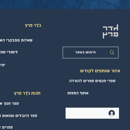
גֹדֵר פרץ
חשבון הנפש - מנחם מנדל לפין
שאלות ממבקרי הא
לימודי ספר
יצי
אזור שותפים לקודש
ספרי חכמים ספרים להורדה
חנות גֹדֵר פרץ
אוסף המפות
ספר חנוך א
ספר היובלים וצוואות
ספרים ד