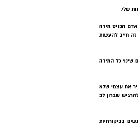
2. פעולת ההפנמה תיתכן רק בצורה של ׳כבולעו כך פולטו׳ כלומר באותה העוצמה שהאדם הכניס מידה 
רעה זו לתוכו, באותה העוצמה הוא צריך גם להוציאה על ידי גינוייה בפיו ובלבבו. דבר זה חייב להעשות 
3. הנחרצות לשנות את המידה הרעה בצורה קיצונית ותמידית, אפילו חלק של מידה אם שינוי כל המידה 
4. אם מישהו מוכיח אותי על דבר שאני פגום בו, ואפילו ילד קטן, חלילה מלנסות להסביר את עצמי שלא 
הובנתי וכו׳ צורת תגובה זו שלי תהיה אסון. אני חייב מייד ובפה מלא להודות על כך, להרגיש שברון לב 
5. לשבת כל יום חצי שעה, להעביר לפני את כל ההתנהגויות והשיחות שלי עם אנשים בביקורתיות 