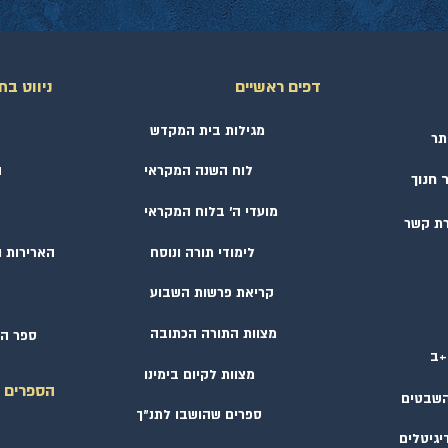
דפים ראשיים
ניווט בת
טעות מנהגי האבלות בחודש
וְלַעֲבֹד
מגילות בית המקדש
החמישי
בטעוֹת
תר
תשובה
לוח השנה המקראי
ה
 חנוך
מועדי ה׳ בלוח המקראי
רת קשר
לימודי תורה ונוסח
הארירות ו
קריאת פרשות השבוע
מצוות התורה הכתובה
ספר הת
+ב
מצוות לקיום בימינו
הספרים ה
 השבטים
ספרים שהושבו לתנ״ך
יגיטלים