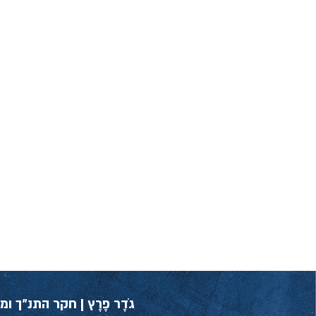
גֹדֶר פֶרֶץ | חקר התנ״ך