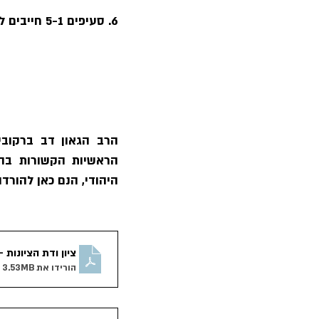
6. סעיפים 5-1 חייבים להעשות בנחישות ובהחלטיות, בקביעות ובהתמדה.
היהודי, הנם כאן להורדה
ציון ודת הציונות 
הורידו את PDF • 3.53MB