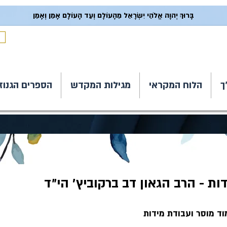
בָּרוּךְ יְהוָה אֱלֹהֵי יִשְׂרָאֵל מֵהָעוֹלָם וְעַד הָעוֹלָם אָמֵן וְאָמֵן
ך
הלוח המקראי
מגילות המקדש
הספרים הגנוז
ות - הרב הגאון דב ברקוביץ׳ הי״ד
ד מוסר ועבודת מידות