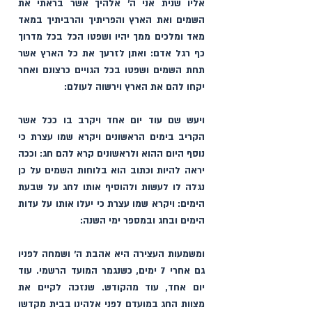
אליו שנית אני ה׳ אלהיך אשר בראתי את 
השמים ואת הארץ והפריתיך והרביתיך במאד 
מאד ומלכים ממך יהיו ושפטו הכל בכל מדרוך 
כף רגל אדם: ואתן לזרעך את כל הארץ אשר 
תחת השמים ושפטו בכל הגויים כרצונם ואחר 
יקחו להם את הארץ וירשוה לעולם:
ויעש שם עוד יום אחד ויקרב בו ככל אשר 
הקריב בימים הראשונים ויקרא שמו עצרת כי 
נוסף היום ההוא ולראשונים קרא להם חג: וככה 
יראה להיות וכתוב הוא בלוחות השמים על כן 
נגלה לו לעשות ולהוסיף אותו לחג על שבעת 
הימים: ויקרא שמו עצרת כי יעלו אותו על עדות 
הימים ובחג ובמספר ימי השנה:
ומשמעות העצירה היא אהבת ה׳ ושמחה לפניו 
גם אחרי 7 ימים, כשנגמר המועד הרשמי. עוד 
יום אחד, עוד מהקודש. שנזכה לקיים את 
מצוות החג במועדם לפני אלהינו בבית מקדשו 