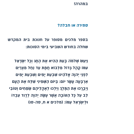
במהרה!
סתירה או חבלה?
בספר מלכים מסופר על חנוכת בית המקדש 
שחלה בחודש השביעי בימי הסוכות:
וַיַּעַשׂ שְׁלֹמֹה בָעֵת הַהִיא אֶת הֶחָג וְכָל יִשְׂרָאֵל 
עִמּוֹ קָהָל גָּדוֹל מִלְּבוֹא חֲמָת עַד נַחַל מִצְרַיִם 
לִפְנֵי יְהוָה אֱלֹהֵינוּ שִׁבְעַת יָמִים וְשִׁבְעַת יָמִים 
אַרְבָּעָה עָשָׂר יוֹם: בַּיּוֹם הַשְּׁמִינִי שִׁלַּח אֶת הָעָם 
וַיְבָרֲכוּ אֶת הַמֶּלֶךְ וַיֵּלְכוּ לְאָהֳלֵיהֶם שְׂמֵחִים וְטוֹבֵי 
לֵב עַל כָּל הַטּוֹבָה אֲשֶׁר עָשָׂה יְהוָה לְדָוִד עַבְדּוֹ 
וּלְיִשְׂרָאֵל עַמּוֹ: (מלכים א ח, סה-סו)
הייתכן ולא נעצרו העם בשמיני עצרת, כמשפט 
התורה?