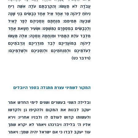
עֲבֹדָה לֹא תַעֲשׂוּ: וְהִקְרַבְתֶּם עֹלָה אִשֵּׁה רֵיחַ 
נִיחֹחַ לַיהֹוָה פַּר אֶחָד אַיִל אֶחָד כְּבָשִׂים בְּנֵי שָׁנָה 
שִׁבְעָה תְּמִימִם: מִנְחָתָם וְנִסְכֵּיהֶם לַפָּר לָאַיִל 
וְלַכְּבָשִׂים בְּמִסְפָּרָם כַּמִּשְׁפָּט: וּשְׂעִיר חַטָּאת אֶחָד 
מִלְּבַד עֹלַת הַתָּמִיד וּמִנְחָתָהּ וְנִסְכָּהּ: אֵלֶּה תַּעֲשׂוּ 
לַיהֹוָה בְּמוֹעֲדֵיכֶם לְבַד מִנִּדְרֵיכֶם וְנִדְבֹתֵיכֶם 
לְעֹלֹתֵיכֶם וּלְמִנְחֹתֵיכֶם וּלְנִסְכֵּיכֶם וּלְשַׁלְמֵיכֶם: 
(וידבר כט)
המקור לשמיני עצרת מתגלה בספר היובלים
ובלילה השני בעשרים ושנים לימי החדש אמר 
יעקב לבנות את המקום ולהקיפו גן ולקדשו 
ולעשותו קדוש לעולם לו ולבניו אחריו: וירא 
אליו ה׳ בלילה ויברכהו ויאמר לא יקרא שמך 
עוד יעקב לבדו כי אם ישראל יהיה שמך: ויאמר 