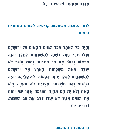
מִזֶּרֶם וּמִמָּטָר׃ (ישעיהו ד, ו)
לחג הסוכות משמעות קריטית לעמים באחרית 
הימים
וְהָיָה כָּל הַנּוֹתָר מִכָּל הַגּוֹיִם הַבָּאִים עַל יְרוּשָׁלִָם 
וְעָלוּ מִדֵּי שָׁנָה בְשָׁנָה לְהִשְׁתַּחֲוֹת לְמֶלֶךְ יְהוָה 
צְבָאוֹת וְלָחֹג אֶת חַג הַסֻּכּוֹת: וְהָיָה אֲשֶׁר לֹא 
יַעֲלֶה מֵאֵת מִשְׁפְּחוֹת הָאָרֶץ אֶל יְרוּשָׁלִַם 
לְהִשְׁתַּחֲוֹת לְמֶלֶךְ יְהוָה צְבָאוֹת וְלֹא עֲלֵיהֶם יִהְיֶה 
הַגָּשֶׁם: וְאִם מִשְׁפַּחַת מִצְרַיִם לֹא תַעֲלֶה וְלֹא 
בָאָה וְלֹא עֲלֵיהֶם תִּהְיֶה הַמַּגֵּפָה אֲשֶׁר יִגֹּף יְהוָה 
אֶת הַגּוֹיִם אֲשֶׁר לֹא יַעֲלוּ לָחֹג אֶת חַג הַסֻּכּוֹת: 
(זכריה יד)
קרבנות חג הסוכות