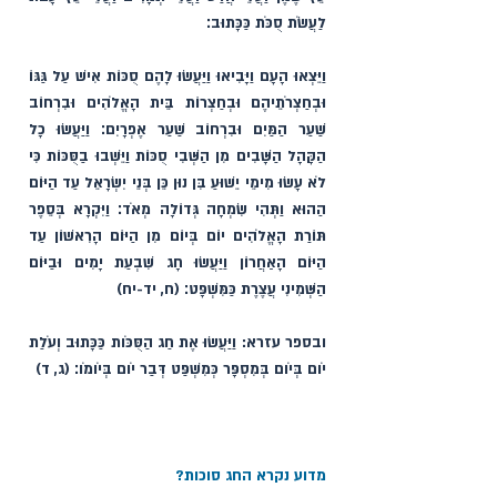
לַעֲשֹׂת סֻכֹּת כַּכָּתוּב׃
וַיֵּצְאוּ הָעָם וַיָּבִיאוּ וַיַּעֲשׂוּ לָהֶם סֻכּוֹת אִישׁ עַל גַּגּוֹ 
וּבְחַצְרֹתֵיהֶם וּבְחַצְרוֹת בֵּית הָאֱלֹהִים וּבִרְחוֹב 
שַׁעַר הַמַּיִם וּבִרְחוֹב שַׁעַר אֶפְרָיִם׃ וַיַּעֲשׂוּ כָל 
הַקָּהָל הַשָּׁבִים מִן הַשְּׁבִי סֻכּוֹת וַיֵּשְׁבוּ בַסֻּכּוֹת כִּי 
לֹא עָשׂוּ מִימֵי יֵשׁוּעַ בִּן נוּן כֵּן בְּנֵי יִשְׂרָאֵל עַד הַיּוֹם 
הַהוּא וַתְּהִי שִׂמְחָה גְּדוֹלָה מְאֹד׃ וַיִּקְרָא בְּסֵפֶר 
תּוֹרַת הָאֱלֹהִים יוֹם בְּיוֹם מִן הַיּוֹם הָרִאשׁוֹן עַד 
הַיּוֹם הָאַחֲרוֹן וַיַּעֲשׂוּ חָג שִׁבְעַת יָמִים וּבַיּוֹם 
הַשְּׁמִינִי עֲצֶרֶת כַּמִּשְׁפָּט׃ (ח, יד-יח)
ובספר עזרא: וַיַּעֲשׂוּ אֶת חַג הַסֻּכֹּות כַּכָּתוּב וְעֹלַת 
יֹום בְּיֹום בְּמִסְפָּר כְּמִשְׁפַּט דְּבַר יֹום בְּיֹומֹו׃ (ג, ד)
מדוע נקרא החג סוכות?