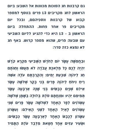
גם קרבנות חג הסוכות מכוונות אל השבע: ביום 
הראשון לחג מקריבים 13 פרים בנוסף למספר 
קבוע של קרבנות ונסכִּיהםם, ובכל יום 
מקריבים פר אחד פחות. ההתחלה ביום 
הראשון ב - 13 היא כדי להגיע לליום השביעי 
עם שבעה פרים, שהוא מספר קדוש. באף חג 
לא נמצא כזה סדר:
וּבַחֲמִשָּׁה עָשָׂר יוֹם לַחֹדֶשׁ הַשְּׁבִיעִי מִקְרָא קֹדֶשׁ 
יִהְיֶה לָכֶם כָּל מְלֶאכֶת עֲבֹדָה לֹא תַעֲשׂוּ וְחַגֹּתֶם 
חַג לַיהֹוָה שִׁבְעַת יָמִים: וְהִקְרַבְתֶּם עֹלָה אִשֵּׁה 
רֵיחַ נִיחֹחַ לַיהֹוָה פָּרִים בְּנֵי בָקָר שְׁלֹשָׁה עָשָׂר 
אֵילִם שְׁנָיִם כְּבָשִׂים בְּנֵי שָׁנָה אַרְבָּעָה עָשָׂר 
תְּמִימִם יִהְיוּ: וּמִנְחָתָם סֹלֶת בְּלוּלָה בַשָּׁמֶן שְׁלֹשָׁה 
עֶשְׂרֹנִים לַפָּר הָאֶחָד לִשְׁלֹשָׁה עָשָׂר פָּרִים שְׁנֵי 
עֶשְׂרֹנִים לָאַיִל הָאֶחָד לִשְׁנֵי הָאֵילִם: וְעִשָּׂרוֹן 
עִשָּׂרוֹן לַכֶּבֶשׂ הָאֶחָד לְאַרְבָּעָה עָשָׂר כְּבָשִׂים: 
וּשְׂעִיר עִזִּים אֶחָד חַטָּאת מִלְּבַד עֹלַת הַתָּמִיד 