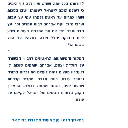
לדורותם בכל שנה ושנה: ואין לזה קץ הימים 
כי לעולם הוקם לישראל לעשותו וישבו בסכות 
ושמו כתרים על ראשם ולקחו ענף עץ עבות 
וערבי נחל: ויקח אברהם לבות תמרים ופרי עץ 
הדר וסבב מדי יום את המזבח בענפים שבע 
ליום ובבוקר יהלל ויודה לאלהיו על הכל 
בשמחה:״
המקור והמשמעות הראשונים לחג - הבשורה 
על הולדת יצחק, אברהם שמקים סוכות לו 
ולעבדיו מעצים זהים לעצים המוזכרים בתורה 
ובספר עזרא, בונה מזבח ומקריב קרבנות 
שבעת ימים, ושמח שמחה גדולה. התאריך 
חקוק בלוחות השמים ועל ישראל לקיימו עד 
עולם.
בתאריך הזה יעקב מעשר את נדרו בבית אל