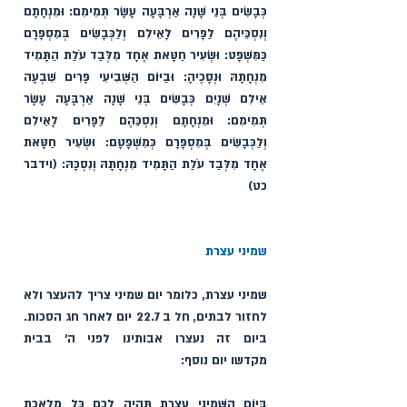
כְּבָשִׂים בְּנֵי שָׁנָה אַרְבָּעָה עָשָׂר תְּמִימִם: וּמִנְחָתָם 
וְנִסְכֵּיהֶם לַפָּרִים לָאֵילִם וְלַכְּבָשִׂים בְּמִסְפָּרָם 
כַּמִּשְׁפָּט: וּשְׂעִיר חַטָּאת אֶחָד מִלְּבַד עֹלַת הַתָּמִיד 
מִנְחָתָהּ וּנְסָכֶיהָ: וּבַיּוֹם הַשְּׁבִיעִי פָּרִים שִׁבְעָה 
אֵילִם שְׁנָיִם כְּבָשִׂים בְּנֵי שָׁנָה אַרְבָּעָה עָשָׂר 
תְּמִימִם: וּמִנְחָתָם וְנִסְכֵּהֶם לַפָּרִים לָאֵילִם 
וְלַכְּבָשִׂים בְּמִסְפָּרָם כְּמִשְׁפָּטָם: וּשְׂעִיר חַטָּאת 
אֶחָד מִלְּבַד עֹלַת הַתָּמִיד מִנְחָתָהּ וְנִסְכָּהּ: (וידבר 
כט)
שמיני עצרת
שמיני עצרת, כלומר יום שמיני צריך להעצר ולא 
לחזור לבתים, חל ב 22.7 יום לאחר חג הסכות. 
ביום זה נעצרו אבותינו לפני ה׳ בבית 
מקדשו יום נוסף:
בַּיּוֹם הַשְּׁמִינִי עֲצֶרֶת תִּהְיֶה לָכֶם כָּל מְלֶאכֶת 