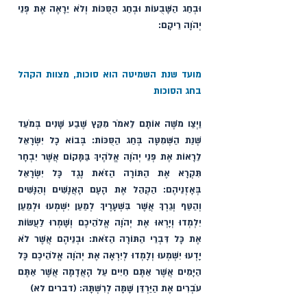
וּבְחַג הַשָּׁבֻעוֹת וּבְחַג הַסֻּכּוֹת וְלֹא יֵרָאֶה אֶת פְּנֵי 
יְהֹוָה רֵיקָם:
מועד שנת השמיטה הוא סוכות, מצוות הקהל 
בחג הסוכות
וַיְצַו מֹשֶׁה אוֹתָם לֵאמֹר מִקֵּץ שֶׁבַע שָׁנִים בְּמֹעֵד 
שְׁנַת הַשְּׁמִטָּה בְּחַג הַסֻּכּוֹת: בְּבוֹא כָל יִשְׂרָאֵל 
לֵרָאוֹת אֶת פְּנֵי יְהֹוָה אֱלֹהֶיךָ בַּמָּקוֹם אֲשֶׁר יִבְחָר 
תִּקְרָא אֶת הַתּוֹרָה הַזֹּאת נֶגֶד כָּל יִשְׂרָאֵל 
בְּאָזְנֵיהֶם: הַקְהֵל אֶת הָעָם הָאֲנָשִׁים וְהַנָּשִׁים 
וְהַטַּף וְגֵרְךָ אֲשֶׁר בִּשְׁעָרֶיךָ לְמַעַן יִשְׁמְעוּ וּלְמַעַן 
יִלְמְדוּ וְיָרְאוּ אֶת יְהֹוָה אֱלֹהֵיכֶם וְשָׁמְרוּ לַעֲשׂוֹת 
אֶת כָּל דִּבְרֵי הַתּוֹרָה הַזֹּאת: וּבְנֵיהֶם אֲשֶׁר לֹא 
יָדְעוּ יִשְׁמְעוּ וְלָמְדוּ לְיִרְאָה אֶת יְהֹוָה אֱלֹהֵיכֶם כָּל 
הַיָּמִים אֲשֶׁר אַתֶּם חַיִּים עַל הָאֲדָמָה אֲשֶׁר אַתֶּם 
עֹבְרִים אֶת הַיַּרְדֵּן שָׁמָּה לְרִשְׁתָּהּ: (דברים לא)