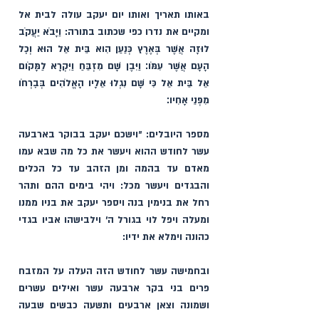
באותו תאריך ואותו יום יעקב עולה לבית אל 
ומקיים את נדרו כפי שכתוב בתורה: וַיָּבֹא יַעֲקֹב 
לוּזָה אֲשֶׁר בְּאֶרֶץ כְּנַעַן הִוא בֵּית אֵל הוּא וְכׇל 
הָעָם אֲשֶׁר עִמֹּו׃ וַיִּבֶן שָׁם מִזְבֵּחַ וַיִּקְרָא לַמָּקֹום 
אֵל בֵּית אֵל כִּי שָׁם נִגְלוּ אֵלָיו הָאֱלֹהִים בְּבׇרְחֹו 
מִפְּנֵי אָחִיו׃
מספר היובלים: ״וישכם יעקב בבוקר בארבעה 
עשר לחודש ההוא ויעשר את כל מה שבא עמו 
מאדם עד בהמה ומן הזהב עד כל הכלים 
והבגדים ויעשר מכל: ויהי בימים ההם ותהר 
רחל את בנימין בנה ויספר יעקב את בניו ממנו 
ומעלה ויפל לוי בגורל ה׳ וילבישהו אביו בגדי 
כהונה וימלא את ידיו:
ובחמישה עשר לחודש הזה העלה על המזבח 
פרים בני בקר ארבעה עשר ואילים עשרים 
ושמונה וצאן ארבעים ותשעה כבשים שבעה 