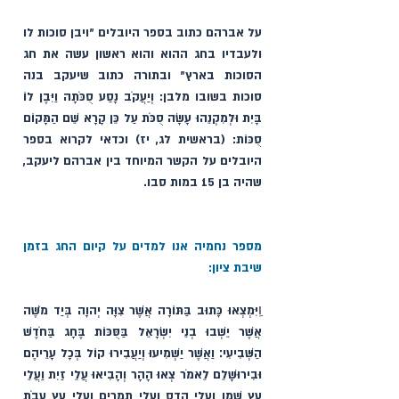
על אברהם כתוב בספר היובלים ״ויבן סוכות לו 
ולעבדיו בחג ההוא והוא ראשון עשה את חג 
הסוכות בארץ״ ובתורה כתוב שיעקב בנה 
סוכות בשובו מלבן: וְיַעֲקֹב נָסַע סֻכֹּתָה וַיִּבֶן לוֹ 
בָּיִת וּלְמִקְנֵהוּ עָשָׂה סֻכֹּת עַל כֵּן קָרָא שֵׁם הַמָּקוֹם 
סֻכּוֹת: (בראשית לג, יז) וכדאי לקרוא בספר 
היובלים על הקשר המיוחד בין אברהם ליעקב, 
שהיה בן 15 במות סבו.
מספר נחמיה אנו למדים על קיום החג בזמן 
שיבת ציון:
וַֽיִּמְצְאוּ כָּתוּב בַּתּוֹרָה אֲשֶׁר צִוָּה יְהוָה בְּיַד מֹשֶׁה 
אֲשֶׁר יֵשְׁבוּ בְנֵי יִשְׂרָאֵל בַּסֻּכּוֹת בֶּחָג בַּחֹדֶשׁ 
הַשְּׁבִיעִי׃ וַאֲשֶׁר יַשְׁמִיעוּ וְיַעֲבִירוּ קוֹל בְּכָל עָרֵיהֶם 
וּבִירוּשָׁלֵם לֵאמֹר צְאוּ הָהָר וְהָבִיאוּ עֲלֵי זַיִת וַעֲלֵי 
עֵץ שֶׁמֶן וַעֲלֵי הֲדַס וַעֲלֵי תְמָרִים וַעֲלֵי עֵץ עָבֹת 