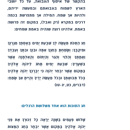
בהקשר של איסוף התבואה, על כל יושבי 
הארץ לשמוח בתבואתם ובמעשה ידיהם, 
ולהיות אך שמח. המילה אך מתפרשת בכמה 
דרכים במקרא (רק ואבל), במקום זה פרושה 
באמת. אלהינו רוצה שנהיה באמת שמחים:
חַג הַסֻּכֹּת תַּעֲשֶׂה לְךָ שִׁבְעַת יָמִים בְּאָסְפְּךָ מִגָּרְנְךָ 
וּמִיִּקְבֶךָ: וְשָׂמַחְתָּ בְּחַגֶּךָ אַתָּה וּבִנְךָ וּבִתֶּךָ וְעַבְדְּךָ 
וַאֲמָתֶךָ וְהַלֵּוִי וְהַגֵּר וְהַיָּתוֹם וְהָאַלְמָנָה אֲשֶׁר 
בִּשְׁעָרֶיךָ: שִׁבְעַת יָמִים תָּחֹג לַיהֹוָה אֱלֹהֶיךָ 
בַּמָּקוֹם אֲשֶׁר יִבְחַר יְהֹוָה כִּי יְבָרֶכְךָ יְהֹוָה אֱלֹהֶיךָ 
בְּכֹל תְּבוּאָתְךָ וּבְכֹל מַעֲשֵׂה יָדֶיךָ וְהָיִיתָ אַךְ שָׂמֵחַ: 
(דברים, כט, יג-טו)
חג הסוכות הוא אחד משלושת הרגלים:
שָׁלוֹשׁ פְּעָמִים בַּשָּׁנָה יֵרָאֶה כָל זְכוּרְךָ אֶת פְּנֵי 
יְהֹוָה אֱלֹהֶיךָ בַּמָּקוֹם אֲשֶׁר יִבְחָר בְּחַג הַמַּצּוֹת 