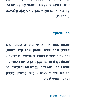
יֵדְעוּ דֹרֹתֵיכֶם כִּי בַסֻּכּוֹת הוֹשַׁבְתִּי אֶת בְּנֵי יִשְׂרָאֵל 
בְּהוֹצִיאִי אוֹתָם מֵאֶרֶץ מִצְרָיִם אֲנִי יְהוָֹה אֱלֹהֵיכֶם: 
(ויקרא כג)
מהו שבתון?
שבתון נאמר אך ורק על מועדים שמתייחסים 
לשבע, שהם שבת: שַׁבָּתוֹן שַׁבַּת קֹדֶשׁ לַיהוָה, 
והמועדים שחלים בחודש השביעי: יום תרועה - 
שַׁבָּתוֹן זִכְרוֹן תְּרוּעָה מִקְרָא קֹדֶשׁ, יום הכפורים - 
שַׁבַּת שַׁבָּתוֹן הוּא לָכֶם וְעִנִּיתֶם אֶת נַפְשֹׁתֵיכֶם, חג 
הסוכות ושמיני עצרת - בַּיּוֹם הָרִאשׁוֹן שַׁבָּתוֹן 
וּבַיּוֹם הַשְּׁמִינִי שַׁבָּתוֹן׃
והיית אך שמח