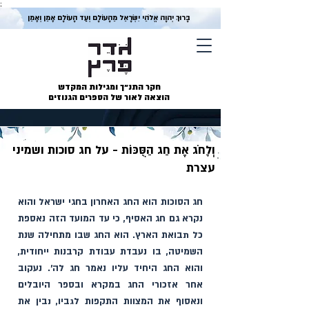
;
בָּרוּךְ יְהוָה אֱלֹהֵי יִשְׂרָאֵל מֵהָעוֹלָם וְעַד הָעוֹלָם אָמֵן וְאָמֵן
חקר התנ״ך ומגילות המקדש
הוצאה לאור של הספרים הגנוזים
וְלָחֹג אֶת חַג הַסֻּכּוֹת - על חג סוכות ושמיני
עצרת
חג הסוכות הוא החג האחרון בחגי ישראל והוא 
נקרא גם חג האסיף, כי עד המועד הזה נאספת 
כל תבואת הארץ. הוא החג שבו מתחילה שנת 
השמיטה, בו נעבדת עבודת קרבנות ייחודית, 
והוא החג היחיד עליו נאמר חג לה׳. נעקוב 
אחר אזכורי החג במקרא ובספר היובלים 
ונאסוף את המצוות התקפות לגביו, נבין את 