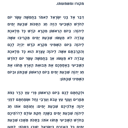
מקורו ומשמעותו.
דַּבֵּר אֶל בְּנֵי יִשְׂרָאֵל לֵאמֹר בַּחֲמִשָּׁה עָשָׂר יוֹם 
לַחֹדֶשׁ הַשְּׁבִיעִי הַזֶּה חַג הַסֻּכּוֹת שִׁבְעַת יָמִים 
לַיהוָֹה: בַּיּוֹם הָרִאשׁוֹן מִקְרָא קֹדֶשׁ כָּל מְלֶאכֶת 
עֲבֹדָה לֹא תַעֲשׂוּ: שִׁבְעַת יָמִים תַּקְרִיבוּ אִשֶּׁה 
לַיהוָֹה בַּיּוֹם הַשְּׁמִינִי מִקְרָא קֹדֶשׁ יִהְיֶה לָכֶם 
וְהִקְרַבְתֶּם אִשֶּׁה לַיהוָֹה עֲצֶרֶת הִוא כָּל מְלֶאכֶת 
עֲבֹדָה לֹא תַעֲשׂוּ: אַךְ בַּחֲמִשָּׁה עָשָׂר יוֹם לַחֹדֶשׁ 
הַשְּׁבִיעִי בְּאָסְפְּכֶם אֶת תְּבוּאַת הָאָרֶץ תָּחֹגּוּ אֶת 
חַג יְהוָֹה שִׁבְעַת יָמִים בַּיּוֹם הָרִאשׁוֹן שַׁבָּתוֹן וּבַיּוֹם 
הַשְּׁמִינִי שַׁבָּתוֹן:
וּלְקַחְתֶּם לָכֶם בַּיּוֹם הָרִאשׁוֹן פְּרִי עֵץ הָדָר כַּפֹּת 
תְּמָרִים וַעֲנַף עֵץ עָבֹת וְעַרְבֵי נָחַל וּשְׂמַחְתֶּם לִפְנֵי 
יְהוָֹה אֱלֹהֵיכֶם שִׁבְעַת יָמִים: וְחַגֹּתֶם אֹתוֹ חַג 
לַיהֹוָה שִׁבְעַת יָמִים בַּשָּׁנָה חֻקַּת עוֹלָם לְדֹרֹתֵיכֶם 
בַּחֹדֶשׁ הַשְּׁבִיעִי תָּחֹגּוּ אֹתוֹ: בַּסֻּכֹּת תֵּשְׁבוּ שִׁבְעַת 
יָמִים כָּל הָאֶזְרָח בְּיִשְׂרָאֵל יֵשְׁבוּ בַּסֻּכֹּת: לְמַעַן 