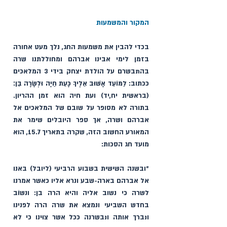
​המקור והמשמעות
בכדי להבין את משמעות החג, נלך מעט אחורה 
בזמן לימי אבינו אברהם ומחוללתנו שרה 
בהתבשרם על הולדת יצחק בידי 3 המלאכים 
ככתוב: לַמּוֹעֵד אָשׁוּב אֵלֶיךָ כָּעֵת חַיָּה וּלְשָׂרָה בֵן׃ 
(בראשית יח,יד) ועת חיה הוא זמן ההריון. 
בתורה לא מסופר על שובם של המלאכים אל 
אברהם ושרה, אך ספר היובלים שימר את 
המאורע החשוב הזה, שקרה בתאריך 15.7, הוא 
מועד חג הסכות:
״ובשנה השישית בשבוע הרביעי (ליובל) באנו 
אל אברהם בארה-שבע ונרא אליו כאשר אמרנו 
לשרה כי נשוב אליה והיא הרה בן: ונשוֹב 
בחדש השביעי ונמצא את שרה הרה לפנינו 
ונברך אותה ונבשרנה ככל אשר צוּינו כי לא 