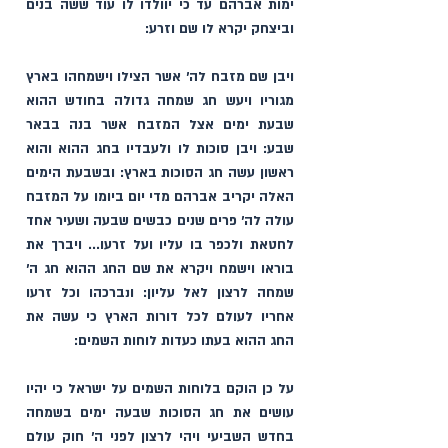
ימות אברהם עד כי יוולדו לו עוד ששה בנים 
וביצחק יקרא לו שם וזרע:
ויבן שם מזבח לה׳ אשר הצילו וישמחהו בארץ 
מגוריו ויעש חג שמחה גדולה בחודש ההוא 
שבעת ימים אצל המזבח אשר בנה בבאר 
שבע: ויבן סוכות לו ולעבדיו בחג ההוא והוא 
ראשון עשה חג הסוכות בארץ: ובשבעת הימים 
האלה יקריב אברהם מדי יום ביומו על המזבח 
עולה לה׳ פרים שנים כבשים שבעה ושעיר אחד 
לחטאת ולכפר בו עליו ועל זרעו... ויברך את 
בוראו וישמח ויקרא את שם החג ההוא חג ה׳ 
שמחה לרצון לאל עליון: ונברכהו וכל זרעו 
אחריו לעולם לכל דורות הארץ כי עשה את 
החג ההוא בעתו כעדות לוחות השמים:
על כן הוקם בלוחות השמים על ישראל כי יהיו 
עושים את חג הסוכות שבעה ימים בשמחה 
בחדש השביעי ויהי לרצון לפני ה׳ חוק עולם 