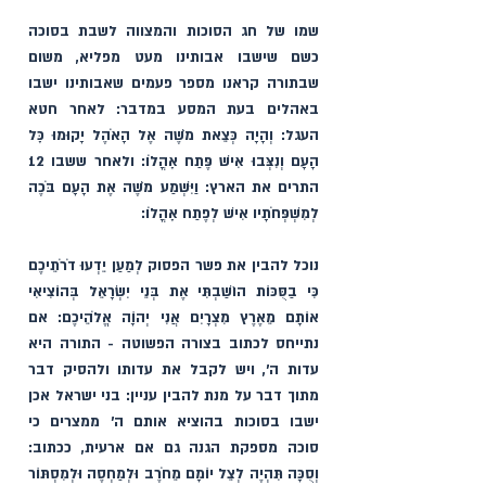
שמו של חג הסוכות והמצווה לשבת בסוכה 
כשם שישבו אבותינו מעט מפליא, משום 
שבתורה קראנו מספר פעמים שאבותינו ישבו 
באהלים בעת המסע במדבר: לאחר חטא 
העגל: וְהָיָה כְּצֵאת מֹשֶׁה אֶל הָאֹהֶל יָקוּמוּ כׇּל 
הָעָם וְנִצְּבוּ אִישׁ פֶּתַח אׇהֳלֹו: ולאחר ששבו 12 
התרים את הארץ: וַיִּשְׁמַע מֹשֶׁה אֶת הָעָם בֹּכֶה 
לְמִשְׁפְּחֹתָיו אִישׁ לְפֶתַח אׇהֳלֹו: 
נוכל להבין את פשר הפסוק לְמַעַן יֵדְעוּ דֹרֹתֵיכֶם 
כִּי בַסֻּכּוֹת הוֹשַׁבְתִּי אֶת בְּנֵי יִשְׂרָאֵל בְּהוֹצִיאִי 
אוֹתָם מֵאֶרֶץ מִצְרָיִם אֲנִי יְהוָֹה אֱלֹהֵיכֶם: אם 
נתייחס לכתוב בצורה הפשוטה - התורה היא 
עדות ה׳, ויש לקבל את עדותו ולהסיק דבר 
מתוך דבר על מנת להבין עניין: בני ישראל אכן 
ישבו בסוכות בהוציא אותם ה׳ ממצרים כי 
סוכה מספקת הגנה גם אם ארעית, ככתוב: 
וְסֻכָּה תִּהְיֶה לְצֵל יוֹמָם מֵחֹרֶב וּלְמַחְסֶה וּלְמִסְתּוֹר 