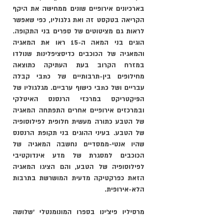
בארכיונים אירופיים שונים ממחישה את היקף 
הקריאה בטקסט זה ואת גלגוליו, כפי שאפשר 
לראות גם מציטוטים של ספרים בני התקופה. 
הוגים בני המאה ה-15 ראו את המאגיה 
והמאגיה של הכוכבים כדיסציפלינות שנולדו 
במזרח הקרוב בעת העתיקה כתוצאה 
מחילופים בין-תרבותיים של כתבי קבלה 
עבריים ושל כתבי כישוף ערביים. מגלגוליו של 
הפּיקַטריקס במרכזי הרנסנס האיטלקי 
ובמרכזים אירופיים אחרים התפתחה המאגיה 
של הטבע כתורה מעשית חלופית לפילוסופיה 
של הטבע. בעיני ההוגים בני תקופת הרנסנס 
שהיו אנטי-ממסדיים נחשבה המאגיה של 
הכוכבים למסגרת של מדע אינדוקטיבי 
לפילוסופיה של הטבע, והם הציגו המאגיה 
הזאת כפרקטיקה מדעית המושרשת בתרבות 
הלא-אירופית. 
מרסיליו פיצ'ינו בספרו המונומנטלי ׳שלושה 