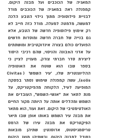
המאגיה של הכוכבים ועל מבנה היקום. 
קמפנלה ראה במאגיה של הכוכבים מודל 
לבניית פילוסופיה מתוך גילוי הטבע הלכה 
למעשה, מלמטה למעלה. מודל כזה חייב לא 
רק אימוץ פילוסופיה חדשה של הטבע, אלא 
גם בנייה של חברה חדשה ומוסדות חדשים 
הפועלים כולם בצורה אינדוקטיבית ומושתתים 
על אדני התבונה והניסוי, שהם רכיבי היסוד 
ליצירת סדר חברתי צודק. מעניין לציין כי 
בספר שבו הוא שוטח את האוטופיה 
ההליוצנטרית שלו, ׳עיר השמש׳ (Civitas 
solis), עשה קמפנלה שימוש נסתר בפסקה 
המופיעה לעיל, הלקוחה מהפיקטריקס, על 
מנת לתאר את "אנשי-השמש", העובדים את 
השמש ומהללים אותה על היותה מקור החיים 
האולטימטיבי של היקום. זאת ועוד, הוא מתאר 
את מבנה עיר השמש באותו אופן שבו תיאר 
הפּיקַטריקס את מבנה עירו של הרמס  
טריסמגיסטוס, אדוסנטין: שתיהן מובאות 
כמודל למבנה היקום, ובשתיהן מוצג היקום 