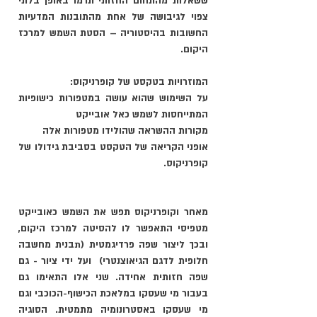
ששאלות מהתחום החזותי תרמו באופן בלתי 
צפוי לגיבושה של אחת מהתובנות המדעיות 
החשובות בהיסטוריה – 
הסטת השמש למרכז 
היקום
.
המוזרויות בטקסט של קופרניקוס: 
על השימוש שהוא עושה במטפורות כישופיות 
המתייחסות לשמש כאל אובייקט 
מקורות ההשראה שהולידו מטפורות אלה
אופני הקריאה של הטקסט בסביבת גידולו של 
קופרניקוס.
מאחר וקופרניקוס תפש את השמש כאובייקט 
מטפיסי התאפשר לו להסיטה למרכז היקום, 
ובכך ליצור שפה פרדיגמטית (תבנית מחשבה 
חלופית לדגם הגיאוצנטרי)  ועל ידי ציור - גם 
שפה חזותית אחידה. שני אלו התאימו גם 
בעבור מי שעסקו במלאכת הכישוף-הכוכבי וגם 
מי שעסקו באסטרונומיה מתמטית. הסוגיה 