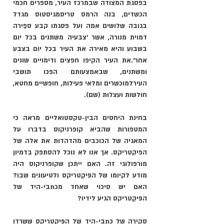
בפסגת המצודה שבמרכז העיר, מספרים חכמי 
הכשדים, בנה הרמס טריסמגיסטוס מגדל 
בגובה שלושים אמה ועל פסגתו קבע ספֵירה 
דמוית מנורה, אשר ׳צבעיה משתנים בכל יום 
בשבוע והיא מאירה את העיר בכל יום בצבע 
אחר׳.את העיר הקיפו חפצים ודימויים שונים 
ומשתנים, שבאמצעותם הפכו תושבי 
העירלמוכשרים ומלאי פעילות, חופשיים מחטא, 
חולשות ועצלות (שם).
בחינת היחסים הבין-טקסטואליים מראה כי 
המטפורות שהביא קופרניקוס בדברו על 
המאגיה של הכוכבים מהדהדות את אלה של 
הפיקטריקס. אך אנו לא נוכל להסתפק בדמיון 
מורפולוגי זה. האם ייתכן שקופרניקוס היה 
מודע לקיומו של הפּיקַטריקס ולטיעונים שבו? 
האם יש סיכוי שאחד מכתבי-היד של 
הפּיקַטריקס הגיע לידיו?
סקירה של כתבי-היד של הפּיקַטריקס ששרדו 