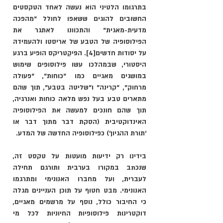
בתרגומו הלטיני הוא נעשה לאחד הטקסטים 
החשובים להוגים ששאפו לחולל "מהפכה 
מדעית-מאגית" והתכוונו לאתגר את 
הפילוסופיה של הטבע של אריסטו ולהעמידהּ 
על יסודות חדשים
[4]
. הפּיקַטריקס הופיע ברגע 
היסטורי, שבמהלכו עשו פילוסופים שימוש  
במושגים מאגיים כמו "כוחות", "פעולה 
מרחוק", "קרינה" ו"שליטה בטבע", תוך שהם 
מתארים טבע בעל נפש מלאה כוחות ואנרגיה, 
תוך שהם חונכים למעשה את הפילוסופיה 
האינדוקטיבית (הסקת דבר מתוך דבר או 
׳תורת ההגיון׳) כפילוסופיה החדשה של המדע. 
בידינו רק ידיעות מועטות על טקסט זה, 
שנכתב במקורו בערבית ותורגם תחילה 
לעברית, ועל מחברו האנונימי ומתרגמו 
האנונימי. מבט חטוף על תוכן העניינים מגלה 
כי החיבור כולל, נוסף על מרשמים מאגיים, 
דוקטרינות פילוסופיות החיוניות לכל מי 