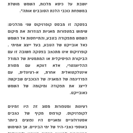
יושבת על כיסא מלכות, השמש מושלת 
במשפחת כוכבי הלכת הסובבים אותה". 
בפסקה זו מבסס קופרניקוס שני מהלכים: 
שימוש במטפורות מאגיות הגוזרות את מיקום 
השמש מתפקודהּ בטבע, והתייחסות אל השמש 
כאל אובייקט של הטבע, בעל ייצוג אמיתי . 
קופרניקוס אינו מתכתב בפסקה חשובה זו עם 
הביקורת הפיסיקלית או המתמטית של המודל 
ההליוצנטרי, אלא דווקא עם מסורת 
אינטלקטואלית אחרת, א-רציונלית, עם 
הפרדיגמה של המאגיה של הכוכבים שביקשה 
לייצג את תפקודה ומיקומה של השמש 
כאובייקט
.
רעיונות ומטפורות מסוג זה היו זמינים 
לקופרניקוס. קורפוס מקיף של כתבים 
אסטרולוגיים ומאגיים היו נפוצים ביותר 
באוספי כתבי-היד של ימי הביניים. אך השימוש 