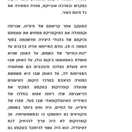
כמקדש ובמרכזו אובייקט, מנורה המאירה את 
כל פינות העיר. 
המעקב אחר קריאתם של פיצ'ינו, אגריפה 
וקמפנלה את הפּיקַטריקס ממחיש את עוצמתם 
והיקפם של גלגולי היצירה ופרשנותה בסוף 
המאה ה-15. כולם התייחסו אליה בדַבּרם על 
"כוח-החיים" של השמש, על האופן שהיא 
מושלת באמצעותו ביקום כולו, על האופן שבו 
היא פועלת כמלכה והכוכבים הם שפחותיה 
המצייתות לה, על האופן שבו היא משמשת 
כמנורה הניצבת במרכז היקום. הטיעונים 
שהעלה קופרניקוס בטקסט המקיף את 
הדיאגרמה שלו ריחפו אפוא בחללו של 
המילייה האינטלקטואלי שבו פעל. ספרו של 
פיצ'ינו, על החיים, היה נפוץ ביותר בשעתו, 
והקוראים גם התעמקו בו ובמשמעויותיו. אך 
קופרניקוס לא היה צריך להרחיק לכת 
לאיטליה. הוא היה עשוי להיתקל בטקסט גם 