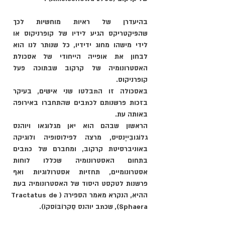
בהיעדרן של ראיות מוחשיות לכך 
שהפּיקַטריקס הגיע לידיו של קופרניקוס או 
לידי מישהו מחוג ידידיו, כל שנותר לנו הוא 
לבחון את אופייה הייחודי של אסכולת 
האסטרונומיה של קרקוב שבתוכה פעל 
קופרניקוס.
באסכולה זו התבלטו שני אישים, בעיקר 
בזכות פרשנותם לכתבים שהתחברו באירופה 
באותה עת. 
הראשון שבהם הוא יאן מגלוגאו ויוהנס 
גלוֹגובִייֶנסיס, מרצה לפילוסופיה ולוגיקה 
באוניברסיטת קרקוב, ומחברם של כתבים 
בתחום האסטרונומיה שכללו לוחות 
אסטרונומיים, תחזיות אסטרולוגיות ואף 
פרשנות לטקסט היסוד של האסטרונומיה בעת 
ההיא, הנקרא מאמר הספירה (Tractatus de 
Sphaera), שכתב יוהנס סַקרוֹבּוֹסקוֹ).