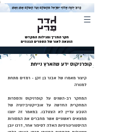
;
בָּרוּךְ יְהוָה אֱלֹהֵי יִשְׂרָאֵל מֵהָעוֹלָם וְעַד הָעוֹלָם אָמֵן וְאָמֵן
חקר התנ״ך ומגילות המקדש
הוצאה לאור של הספרים הגנוזים
קופרניקוס ידע שהארץ נייחת
קיצור מאמרו של אבנר בן זקן - רמזים מתחת 
למנורה
המחקר רב-השנים על קופרניקוס והספרות 
המחקרית החדשה על אובייקטיביזציה של 
הטבע עדיין לא הצטלבו. במאמר זה יוצגו 
ממצאים ראשוניים אשר מחברים את המסורות 
ההיסטוריגורפיות האלה לסיפור אחד, דרכו יובן 