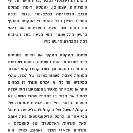
היקום ההליוצנטרי נקבע ככל הנראה על ידי 
קופרניקוס עצמו
[2]
, (טקסט דומה ממוקם 
סביב הדיאגרמה בכתב-היד שלפיו נדפס 
הספר). מכאן נוכל להניח כי הטקסט המקיף 
את האיור שבו מציג קופרניקוס את דימוי 
הרעיון ההליוצנטרי הוא בעיניו בעל חשיבות 
רבה להבהרת הרעיון כולו. 
ואמנם, הטקסט המקיף את הדימוי מתייחס 
לבני סמכא מן העת העתיקה, שטענו שהשמש 
היא מרכז הטבע. וכך כותב קופרניקוס: "אולם, 
במנוחה ניצבת השמש במרכז של הכול. שהרי 
במקדש יפה זה, מי ימקם מנורה זו במקום 
אחר או טוב יותר מאשר במקום שבו היא יכולה 
להאיר את הכול בו זמנית? שהרי השמש לא 
בטעות נקראת בפי כמה אנשים 'המנורה של 
היקום', ׳השכל של היקום' ו'השליט של היקום' 
בפי אחרים. הֶרמֶס טריסמֶגיסטוּס כינה אותה 
'האל הנראה', ו'אלקטרה' של סופוקלס – 
'הנראית על-ידי הכול'. ואמנם, כאילו היא 