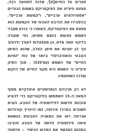
ספרים על החיים
[6]
׳, שזכה לתפוצה רבה, 
מצטט פיצ'ינו את הפּיקַטריקס בשמות הגנריים 
"אסטרולוגים ערביים", ו"קמעות ערביים". 
בהסבירו את ההיבט הטבעי של הקמעות הוא 
מצטט את הפיקטריקס, באומרו כי ברגע שקרני 
השמש פוגעות בעצם מסוים, כפי שקורה 
בליקוי חמה מלא, הן מתפצלות לאורך ולרוחב 
וכך הן יוצרות את סימן הצלב, שהוא הסימן 
הטבעי והאוניברסלי ביותר של כוח "נתינת 
החיים" של השמש (עמ׳335) . מכך הסיק 
פיצ'ינו כי השמש היא מקור החיים של היקום 
ומרכז השפעותיו.     
לא רק מרכזים הומניסטיים איטלקיים מסוף 
המאה ה-15 השתמשו בפיקטריקס כדי להציע 
תובנות חדשות לפילוסופיה של הטבע. הוגים 
חשובים במרכז אירופה, כמו היינריך קורנליוס 
אגריפה ראו את המאגיה הטבעית כנושאת 
עימה פילוסופיה חדשה של הטבע 
והציבו 
במקום המכשף את המדען הניסויי
 – פרסונה 