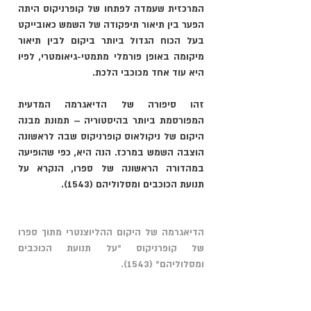
המרכזית שעמדה לפתחו של קופרניקוס היתה 
הפער בין תיאור תיפקודה של השמש כאובייקט 
בעל הכוח הגדול ביותר ביקום לבין תיאור 
מיקומה באופן פורמלי מתמטי-גיאומטרי, לפיו 
היא עוד אחד מכוכבי הלכת.
זהו סיפורה של הדיאגרמה המדעית 
המפורסמת ביותר בהיסטוריה – תמונת מבנה 
היקום של ניקולאוס קופרניקוס שבה לראשונה 
הוצבה השמש במרכז. הנה היא, כפי שהופיעה 
במהדורה הראשונה של ספרו, הנקרא על 
תנועת הכוכבים ומסלוליהם (1543).
הדיאגרמה של היקום ההליוצנטרי מתוך ספרו 
של קופרניקוס ״על תנועת הכוכבים 
ומסלוליהם״ (1543). 