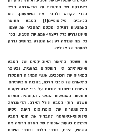
לוגיים וגיאומטריים של הטבע, הקורא זקוק רק 
לאינדקס של הנקודות על הדיאגרמה הנ"ל 
בכדי לקרוא ולהבין את משמעותן. כמו 
בכתבים פילוסופיים
[1]
 הטבע מתואר 
באמצעות לוגיקה וטקסט המסביר את עצמו, 
ואיננו נדרש כלל לייצוגי-אמת של הטבע, ובכך
, 
כל  מה שנראה לעין או הנקלט בחושים נדחק 
למעמד של אשליה. 
מי שעסק בתיאור האובייקטים של הטבע 
ואיכויותיהם היו העוסקים במאגיה, ובעיקר 
במאגיה של הכוכבים. אנשי המאגיה התמקדו 
בתיאורם של כוכבי הלכת, בהבנת איכויותיהם, 
בציורם ובשחזור צורתם על גבי ארטיפקטים 
וקמעות. באמצעות המאגיה הקוסמית תומרנו 
ונשלטו חוקי הטבע וגורל האדם. הדיאגרמה 
ההליוצנטרית של קופרניקוס היתה ניסיון 
פילוסופי-גיאומטרי להבהיר את חוקי הטבע 
ולתרצם כטעות אופטית של האדם הרואה את 
השמש, הירח, כוכבי הלכת וכוכבי השבת 