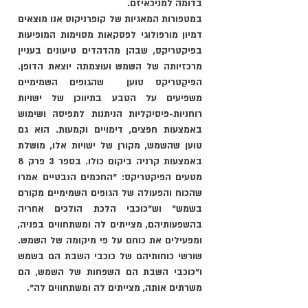
בדומה למניכאיזם. 
במטפורות המאגיות של קופרניקוס אנו מוצאים 
דמיון מורפולוגי לפסקאות מסוימות המופיעות 
בפיקטריקס, שבהן מהדהדים טיעונים בעניין 
מרכזיותה של השמש ועוצמתה יוצאת הדופן. 
הפּיקַטריקס טוען  שהגופים השמימיים 
משפיעים על הטבע בתיווכן של ישויות 
רוחניות-פיסיקליות הניתנות לתפיסה ושימוש 
באמצעות חפצים, דימויים וקמעות. הוא גם 
טוען שהשמש, מקורן של ישויות אלו, מושלת 
באמצעות קרניה ביקום כולו. בספר 3 פרק 8 
מטעים הפיקטריקס: "החכמים הנבטיים אמרו 
שהכוח והפעולה של הגופים השמימיים מקורם 
בשמש" וש"כוכבי הלכת הולכים אחריה 
בהשפעותיהם, מצייתים לה ומשתחווים בפניה, 
ומפעילים את כוחם על פי מיקומה של השמש. 
שורשי כוחותיהם של כוכבי השבת הם בשמש 
ו"כוכבי השבת הם השפחות של השמש, הם 
משרתים אותה, מצייתים לה ומשתחווים לה". 