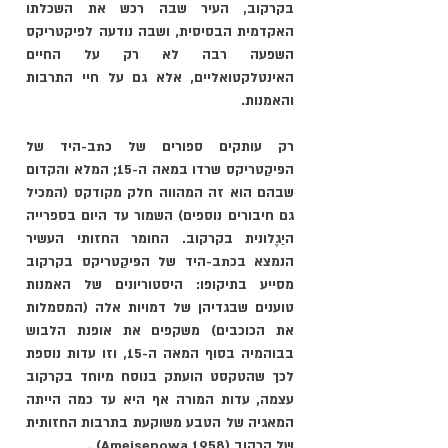
בקרקוב, העיר שבה רכש את השכלתו 
האקדמית הבסיסית, ושבה נודעה לפיקטריקס 
השפעה רבה לא רק על החיים 
האינטלקטואליים, אלא גם על חיי התרבות 
והאמנות. 
רק עותקים ספורים של כתב-היד של 
הפּיקַטריקס שרדו במאה ה-15; המלא והקדום 
שבהם הוא זה המהווה חלק מקודקס (המכיל 
גם חיבורים נוספים) השמור עד היום בספרייה 
היַגֶלונית בקרקוב. החומר החזותי העשיר 
הנמצא בכתב-היד של הפּיקַטריקס בקרקוב 
מסייע בתיקופו: היסטוריונים של האמנות 
טוענים שבגדיהן של דמויות אלה (המסמלות 
את הכוכבים) משקפים את אופנת הלבוש 
בבוהמיה בסוף המאה ה-15, וזו עדות נוספת 
לכך שהטקסט הועתק בנוסח מיוחד בקרקוב 
עצמה, עדות המורה אף היא עד כמה הייתה 
המאגיה של הטבע משוקעת בתרבות החזותית 
של קרקוב (Ameisenowa 1958) .