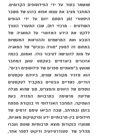
שנשמר בסוד על ידי הפילוסופים הקדומים. 
המחבר מציב את עצמו אפוא ברגע של משבר 
היסטורי (מן הסתם יזום על ידי הגופים 
השולטים - מרכזי דת), שבו התעורר הצורך 
ללקט את הידע האזוטרי על המאגיה של 
הטבע ואת המרשמים וההוראות המעשיות 
בתחום זה למעין "מורה נבוכים" של המאגיה 
על מנת להנגישהּ לציבור כולו. ואמנם, בכמה 
אזכורים ביוגרפיים בטקסט טוען המחבר 
שנועץ ב"מאתיים ספרים של פילוסופים רבים". 
הוא מזכיר מקורות שונים, ביניהם טקסטים 
הודיים, כשדיים ונבטיים במקביל לטקסטים 
נוספים של היוונים והמצרים, תוך שהוא מגלה 
שליטה מרשימה בתרבויות המזרח בעת 
העתיקה. המחבר האנדלוסי חי בנקודת מפתח 
בזמן ובמרחב, שבה הביאו עימם זרמים של 
חילופים בין-תרבותיים ידע ופרקטיקות מאגיות, 
שנוצרו בנקודות מוצא תרבותיות שונות ועברו 
תהליך של  סטנדרטיזציה וליקוט לספר אחד, 