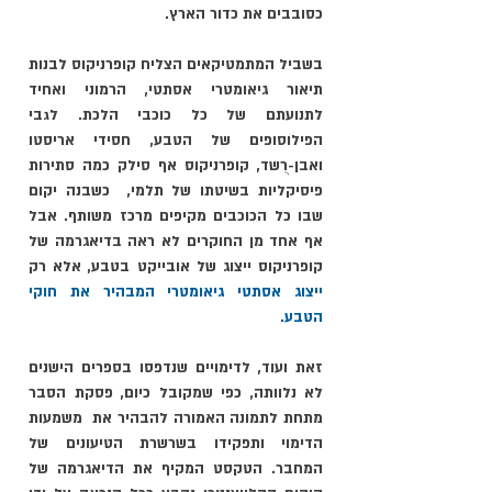
כסובבים את כדור הארץ. 
בשביל המתמטיקאים הצליח קופרניקוס לבנות 
תיאור גיאומטרי אסתטי, הרמוני ואחיד 
לתנועתם של כל כוכבי הלכת. לגבי 
הפילוסופים של הטבע, חסידי אריסטו 
ואבן-רֻשד, קופרניקוס אף סילק כמה סתירות 
פיסיקליות בשיטתו של תלמי,  כשבנה יקום 
שבו כל הכוכבים מקיפים מרכז משותף. אבל 
אף אחד מן החוקרים לא ראה בדיאגרמה של 
קופרניקוס ייצוג של אובייקט בטבע, אלא רק
ייצוג אסתטי גיאומטרי המבהיר את חוקי 
הטבע.
זאת ועוד, לדימויים שנדפסו בספרים הישנים 
לא נלוותה, כפי שמקובל כיום, פסקת הסבר 
מתחת לתמונה האמורה להבהיר את  משמעות 
הדימוי ותפקידו בשרשרת הטיעונים של 
המחבר. הטקסט המקיף את הדיאגרמה של 