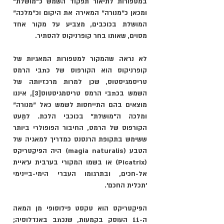
במטפורות לתיאור תפקוד השמש כ"מושלת" 
ומכאן כ"מנורה" המאירה את היקום וכ"מלכה" 
המושלת בכוכבים, מצביע על מקור אחד 
מסוים, שאותו בחר קופרניקוס להסתיר. 
לא נראה שהמקור למטפורות המאגיות של 
קופרניקוס הוא הקורפוס של כתבי הרמס 
טריסמגיסטוס, שכן למרות מרכזיותה של 
השמש בכתבי הרמס טריסמגיסטוס
[3]
, איננו 
מוצאים בהם התייחסות לשמש כאל "מנורה" 
ומלכה ה"מושלת" בכוכבי הלכת. למַעט 
הקורפוס של הרמס, החיבור הפופולרי ביותר 
ששימש בתקופת הרנסנס כמדריך למאגיה של 
הטבע (magia naturalis) היה הפּיקַטריקס 
(Picatrix) או בשמו המקורי בערבית ע'איית 
אל-חכים, ובתרגומו העברי הימי-ביינימי 
'תכלית החכם'.
הפּיקַטריקס הוא טקסט פילוסופי מן המאה 
ה-11 העוסק בקמעות, שנכתב באנדלוסיה; 