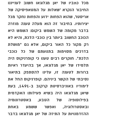
מכל כתביו של יאן מגלוגאו חשוב לענייננו 
החיבור הנקרא ׳שאלות על המטאפיסיקה של 
אריסטו׳, שהוא הפחות ידוע והפחות נחקר מכל 
יצירותיו. בחיבור זה הוא מעלה טענה מוזרה 
בדבר מקומה של השמש ביקום: השמש היא 
הכוכב החשוב ביותר בין כוכבי הלכת, והיא לא 
רק מקור כל האור ביקום, אלא גם ״מושלת 
בדרכים מסוימות בתנועתם של כל כוכבי 
הלכת״. חוקרים רבים טענו כי קופרניקוס היה 
תלמידו של יאן מגלוגאו, אך בהיעדר ראיות 
ברורות לטענה זו, עלינו להסתפק בתיאור 
נסיבתי של הקשר ביניהם. קופרניקוס החל את 
לימודיו באוניברסיטת קרקוב ב-1491, בעת 
שיאן מגלוגאו היה בשיא פעילותו האקדמית 
בפילוסופיה של הטבע, באסטרונומיה 
ובאסטרולוגיה, ואפשר ששמע באחת 
ההזדמנויות על התיזה של יאן מגלוגאו בדבר 
מרכזיותה של השמש.
האישיות החשובה השנייה באסכולה 