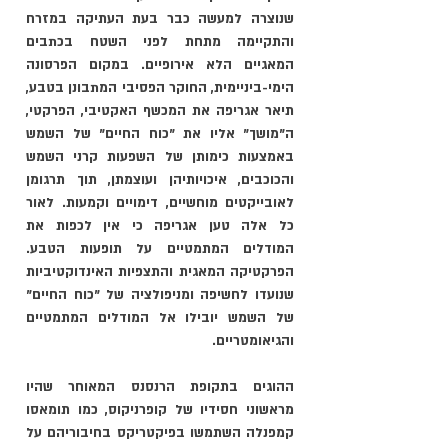
שנוצרה למעשה כבר בעת העתיקה במזרח 
והתקיימה מתחת לפני השטח בכתבים 
המאגיים הלא אירופיים. במקום הפרסונה 
הימי-ביניימית, החוקר הפסיבי המתבונן בטבע, 
תיאר אגריפה את המכשף האקטיבי, הפרקטי, 
ה"מושך" אליו את "כוח החיים" של השמש 
באמצעות כימותן של השפעות קרני השמש 
והכוכבים, איכויותיהן ועוצמתן, תוך תרגומן 
לאובייקטים מוחשיים, דימויים וקמעות. לאור 
כל אלה טען אגריפה כי אין לכפות את 
המודלים המתמטיים על תופעות הטבע. 
הפרקטיקה המאגית והתצפיות האינדוקטיביות 
שנועדו לחשיפה ומניפולציה של "כוח החיים" 
של השמש יובילו אל המודלים המתמטיים 
והגיאומטריים. 
ההוגים בתקופת הרנסנס המאוחר שהיו 
מראשוני חסידיו של קופרניקוס, כמו תומאסו 
קמפנלה השתמשו בפיקטריקס בחיבוריהם על 