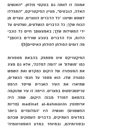
אמונה זו לוּותה גם בטקסי פולחן. "האנשים 
האלה, הנבטים", מציין הפיקטריקס, "התפללו 
לשמש ושיננו: 'כל הדברים הנוצרים, נוצרים מן 
הכוח שלָך; כל הדברים הנשלטים, נשלטים על 
ידי המשילות שלָך; באמצעותֵך חיים כל כוכבי 
הלכת, וכל הדברים בטבע שורדים בזכותֵך" 
מה דומים הפולחן לפולחן האיסיים
[5]
! 
הפּיקַטריקס אינו מסתפק בהבאת מטפורות 
כמו ׳מושלת׳ או ׳דומה למלכה׳, אלא גם מציג 
את המטפורה של היקום כמקדש ואת השמש 
כמנורה שלו. הוא מספר על חכמי הכשדים, 
שתיארו את העיר האגדית שייסד הרמס 
טריסמגיסטוס במצרים. הייתה זו עיר שהוקמה 
בהתאם למודל מבנה היקום. שמה היה 
אדוסנטין madīnat al-Ashmūnīn (מדינת 
החשמנים) ואנשיה היו ׳המלומדים ביותר 
במדעים העתיקים, בדברים העמוקים שבהם 
ובסודותיהם, ובמיוחד במדע האסטרונומיה׳ 