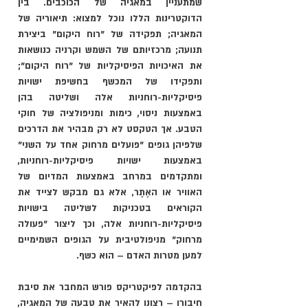
שמתעניין במאגיה של הכוכבים. בין 
הדוקטרינות הללו נוכל למצוא: תיאוריה של 
המאגיה; תפקידה של "רוח היקום" ביצירת 
תנועה; מרכזיותם של השמש וקרניה כנושאות 
את האיכויות הפיסיקליות של "רוח היקום"; 
ותפקידו של המכשף בחשיפת ישויות 
פיסיקליות-רוחניות אלה ושליטה בהן 
באמצעות ניסוי, כימות ומניפולציה של חוקי 
הטבע. אך הטקסט לא רק מבהיר את הדרכים 
שלפיהן גופים "פועלים מרחוק אחד על השני" 
באמצעות ישויות פיסיקליות-רוחניות, 
ומתקדמים במרחב באמצעות המדיום של 
האוויר או האֶתֶר, 
אלא גם מבקש לצייד את 
הקוראים בטכניקות לשליטה בישויות 
פיסיקליות-רוחניות אלה, וכך ליצור "פעולה 
מרחוק" מניפולטיבית על הגופים השמימיים 
למען מטרות האדם – הוא כשף.
בהקדמה לפיקטריקס פורש המחבר את סיבת 
חיבורו – רצונו להאיר את טבעה של המאגיה, 