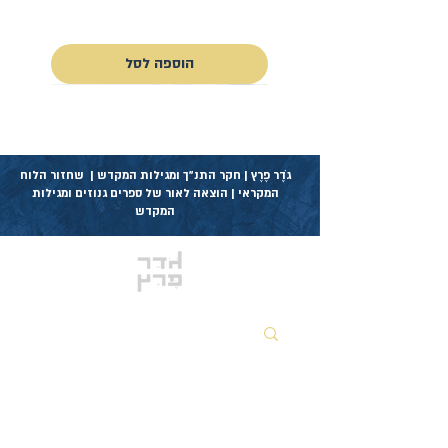
כולל מע״מ
הוספה לסל
גֹדֶר פֶרֶץ | חקר התנ״ך ומגילות המקדש | שחזור הלוח
המקראי | הוצאה לאור של ספרים גנוזים ומגילות
המקדש
אזור שותפים לקודש
דפים ראשיים
מגנט מעוצב עשרת הדברים