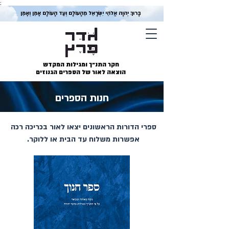
;
בָּרוּךְ יְהוָה אֱלֹהֵי יִשְׂרָאֵל מֵהָעוֹלָם וְעַד הָעוֹלָם אָמֵן וְאָמֵן
חקר התנ״ך ומגילות המקדש
הוצאה לאור של הספרים הגנוזים
חנות הספרים
ספרי הדורות הראשונים יצאו לאור בכריכה רכה
אפשרות משלוח עד הבית או ללוקר.