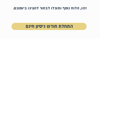
זהו, הלוח נוסף ותוכלו לבחור להציגו ביומנכם.
התחלת חודש ניסיון חינם
לאחר מכן 49₪ לשנה, המנוי ניתן לביטול בכל עת
באזור האישי באתר