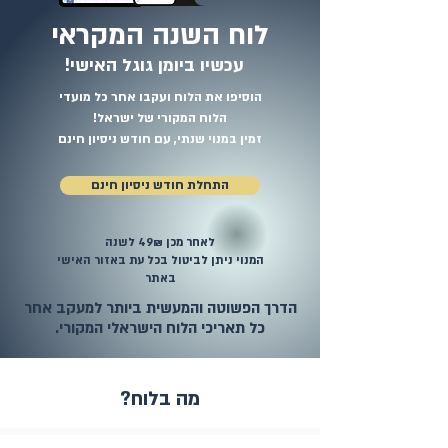
לוח השנה המקראי
עכשיו ביומן גוגל האישי!
​הוסיפו את הלוח
ועקבו אחר כל מועדי
הלוח המקורי של ישראל!
זמין במנוי שנתי, עם חודש ניסיון חינם
התחלת חודש ניסיון חינם
לאחר מכן 49₪ לשנה
המנוי ניתן לביטול בכל עת באזור האישי
באתר
הדרך הפשוטה והמעשית ביותר למעקב אחר
כל תאריכי הלוח הישראלי המקורי.
מה בלוח?