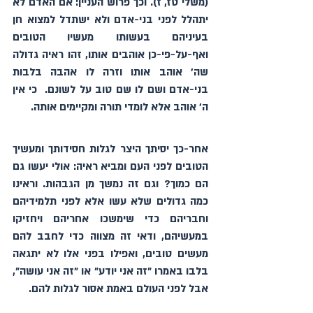
(משלי טז, ז). וכך פרוש העניין: אם האדם לא 
יתהלל לפני בני-אדם ולא ישתדל למצוא חן 
בעיניהם בעשותו מעשיו הטובים 
ואף-על-פי-כן אוהבים אותו, זהו ראיה גדולה 
שה׳ אוהב אותו וזרה לו אהבה בלבות 
בני-אדם ושם לו שם טוב על לשונם.  כי אין 
ה׳ אוהב אלא לומדי תורה ומקיימים אותה.
אחר-כך יסיתך היצר לגלות חסידותך ומעשיך 
הטובים לפני העם ומביא ראיה: אולי יעשו גם 
הם כמוך? וגם זה נמשך מן הגבהות. וראינו 
כמה גדולים שלא עשו אלא לפני תלמידיהם 
וחבריהם כדי שימשכו אחריהם ויחזיקו 
במעשיהם, ודאי זה מצווה כדי לחבב להם 
מעשים טובים, ואפילו בפני אלו לא יתגאה 
בלבו באמרו "זה אני יודע" או "זה אני עושה", 
אבל לפני העולם באמת אסור לגלות להם.