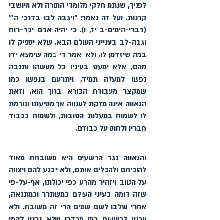
לפניך, שנתת חלקי מלומדי התורה ולא מיושבי 
קרנות. ועל זה נאמר: "ויגבה לבו בדרכי ה'" 
(דברי-הימים-ב יז, ו). כי יהיה אדם יקר-רוח 
וגבה-לב בענייני העולם הבא, שלא יספיק לו 
במה שיזדמן לו, ולא יאמר די במה שימצא ידו 
מהם, אלא ימעט בעיניו כל מעשהו ותגבה 
נפשו למעלה תמיד, ויתרעם בנפשו כמו 
שמקצר מעבודת הבורא ברוך הוא. וזאת 
הגאווה אינה מזקת לענווה אך מסיעתו וגורמת 
לו לשמוח במעלות הטובות, ולשמוח בכבוד 
חבריו ולחוס על כבודם.
והגאווה נגד הרשעים היא משובחת מאוד 
להוכיחם ולהכלים אותם, ולא ייכנע להם ויצווה 
על הטוב ויזהיר מהרע כפי יכולתו, אף-על-פי 
שזה דומה בעיני העולם כמשתרר וכמתגאה, 
אחרי שלבו לשם שמים הרי זה משובח. ולא 
ייכנע לרשעים כמו מרדכי שלא נכנע להמן 