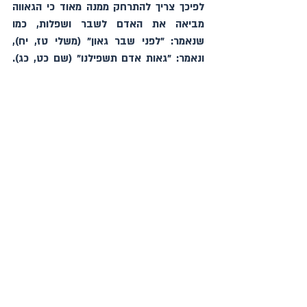
לפיכך צריך להתרחק ממנה מאוד כי הגאווה 
מביאה את האדם לשבר ושפלות, כמו 
שנאמר: "לפני שבר גאון" (משלי טז, יח), 
ונאמר: "גאות אדם תשפילנו" (שם כט, כג). 
וכבר ידעת מה אירע לפרעה באמרו "מי ה' וגו" 
(שמות ה, ב); ולגלית הפלשתי שאמר "אני 
חרפתי את מערכות ישראל" (שמואל-א יז, י); 
ולסנחריב שאמר "מי בכל אלוהי הארצות 
אשר הצילו את ארצם מידי כי יציל ה' את 
ירושלים מידי (ישעיה לו, כ); ונבוכדנצר באמרו 
"ומן הוא אלה די ישיזבינכון מן ידי" (דניאל ג, 
טו); והדומה להן אשר אמרו כדבריהם, 
ואחריתם היה בוז וקלון. ומי שהוא במידה זו 
אינו ניצול מחטא ועוון כמו שאמר החכם: "זד 
יהיר לץ שמו, עושה בעברת זדון" (משלי כא, 
כד).
ונאמר: "כי טוב אמר לך עלה הנה מהשפילך 