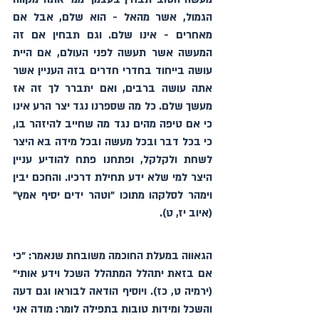
הגמול, אשר מהאל - הוא שלם, אבל אם 
מאחרים - אינו שלם. וגם תבחין אם זה 
המעשה אשר תעשה לפני העולם, אם היית 
עושה בייחוד בחדרי חדרים בזה העניין אשר 
אתה עושה ברבים, ואם יתברר לך זה אז 
מעשך שלם. כל מה שספרנו נגד יצר הרע אינו 
כי אם טיפה מהים נגד מה שחייב להיזהר בו, 
כי בכל דבר ובכל מעשה ובכל מידה בא היצר 
לשחת ולקלקל, ופתחנו פתח להודיע עניין 
היצר למי שלא ידע תחילת דרכיו. והחכם יבין 
וימהר לסלקהו מתוכו "וטהר ידים יסיף אמץ" 
(איוב יז, ט).
הגאווה במעלת החוכמה משובחת שנאמר: "כי 
אם בזאת יתהלל המתהלל השכל וידע אותי" 
(ירמיה ט, כז). ויוסיף הודאה לבוראו וגם דעה 
והשכל ומידות טובות בתפילה לומר: מודה אני 