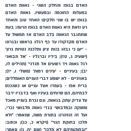
האדם בגופו והחלק השני - גאוות האדם 
במעלות החוכמה ובמעשיו. גאוות האדם 
בגופו יש בו שני חלקים: האחד טוב והאחד 
רע וזאת היא גאוות האדם בגופו הרעה: בעת 
שתתגבר הגאווה בלב האדם אז תמשול על 
האדם מקדקודו עד כף רגלו: בראשו ובגרונו 
- ׳יען כי גבהו בנות ציון ותלכנה נטויות גרון׳ 
(ישעיה ג, טז); בידיו וברגליו - ׳אל תבואני 
רגל גאווה ויד רשעים אל תנדני׳ (תהילים לו, 
יב); בעיניים - ׳עינים רמות׳ (משלי ו, יז); 
באוזניים - לא ישמע דברי העניים האומללים; 
בריח אפו - בעמדו אצל עניים או כשנכנס 
לבתיהם, הם סרוחים בעיניו ואף בדבריו ידבר 
על צדיק עתק בגאווה. וגם נכרת בעניין מאכל 
ומשקה ובמלבושי בגדי גאווה מלבושי נכרי, 
ועל זה הוזהרנו בתורת משה, שנאמר: "ולא 
תלכו בחוקת הגוי" (ויקרא כ, כג); וכתוב: 
"ובחוקותיהם לא תלכו" (שם יח, ג); ונאמר: 