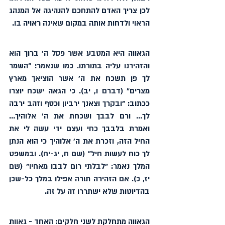
לכן צריך האדם להתחכם להנהיגה אל המנהג 
הראוי ולדחות אותה במקום שאינה ראויה בו.
הגאווה היא המטבע אשר פסל ה׳ ברוך הוא 
והזהירנו עליה בתורתו. כמו שנאמר: "השמר 
לך פן תשכח את ה' אשר הוציאך מארץ 
מצרים" (דברם ו, יב). כי הגאה ישכח יוצרו 
ככתוב: "ובקרך וצאנך ירביון וכסף וזהב ירבה 
לך... ורם לבבך ושכחת את ה' אלוהיך... 
ואמרת בלבבך כחי ועצם ידי עשה לי את 
החיל הזה, וזכרת את ה' אלוהיך כי הוא הנתן 
לך כוח לעשות חיל" (שם ח, יג-יח). ובמשפט 
המלך נאמר: "לבלתי רום לבבו מאחיו" (שם 
יז, כ). אם הזהירה תורה אפילו במלך כל-שכן 
בהדיוטות שלא ישתררו זה על זה.
הגאווה מתחלקת לשני חלקים: האחד - גאוות 