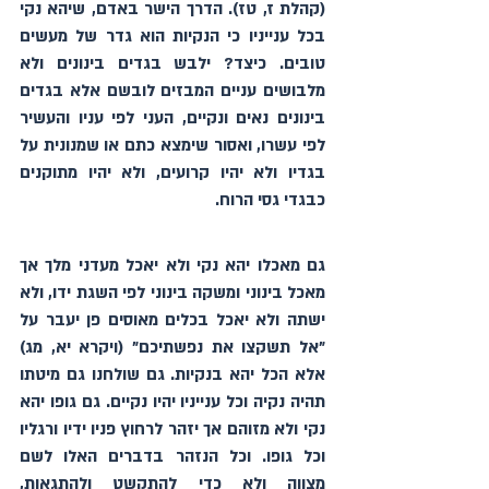
(קהלת ז, טז). הדרך הישר באדם, שיהא נקי 
בכל ענייניו כי הנקיות הוא גדר של מעשים 
טובים. כיצד? ילבש בגדים בינונים ולא 
מלבושים עניים המבזים לובשם אלא בגדים 
בינונים נאים ונקיים, העני לפי עניו והעשיר 
לפי עשרו, ואסור שימצא כתם או שמנונית על 
בגדיו ולא יהיו קרועים, ולא יהיו מתוקנים 
כבגדי גסי הרוח.
גם מאכלו יהא נקי ולא יאכל מעדני מלך אך 
מאכל בינוני ומשקה בינוני לפי השגת ידו, ולא 
ישתה ולא יאכל בכלים מאוסים פן יעבר על 
"אל תשקצו את נפשתיכם" (ויקרא יא, מג) 
אלא הכל יהא בנקיות. גם שולחנו גם מיטתו 
תהיה נקיה וכל ענייניו יהיו נקיים. גם גופו יהא 
נקי ולא מזוהם אך יזהר לרחוץ פניו ידיו ורגליו 
וכל גופו. וכל הנזהר בדברים האלו לשם 
מצווה ולא כדי להתקשט ולהתגאות, 