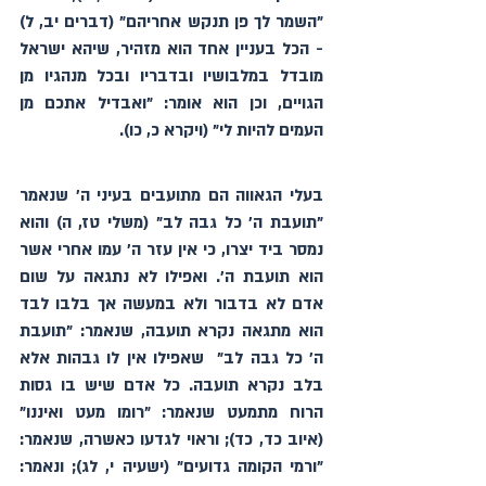
"השמר לך פן תנקש אחריהם" (דברים יב, ל) 
- הכל בעניין אחד הוא מזהיר, שיהא ישראל 
מובדל במלבושיו ובדבריו ובכל מנהגיו מן 
הגויים, וכן הוא אומר: "ואבדיל אתכם מן 
העמים להיות לי" (ויקרא כ, כו).
בעלי הגאווה הם מתועבים בעיני ה׳ שנאמר 
"תועבת ה' כל גבה לב" (משלי טז, ה) והוא 
נמסר ביד יצרו, כי אין עזר ה׳ עמו אחרי אשר 
הוא תועבת ה׳. ואפילו לא נתגאה על שום 
אדם לא בדבור ולא במעשה אך בלבו לבד 
הוא מתגאה נקרא תועבה, שנאמר: "תועבת 
ה' כל גבה לב"  שאפילו אין לו גבהות אלא 
בלב נקרא תועבה. כל אדם שיש בו גסות 
הרוח מתמעט שנאמר: "רומו מעט ואיננו" 
(איוב כד, כד); וראוי לגדעו כאשרה, שנאמר: 
"ורמי הקומה גדועים" (ישעיה י, לג); ונאמר: 