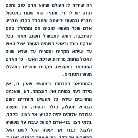
רק שיודה לו העולם שהוא אדם טוב וחכם 
ובזה יש לו די, ותמיד הוא שמח במכשול 
חבריו ובמעוט ידיעתם ומתכבד בקלון חבריו. 
אדם שכל מעשיו טובים הם ומתהלל בהם 
להתכבד, דומה לתבשיל חשוב מאוד בכל 
אבקת רוכל וראשי בשמים העומד אצל האש 
עד שיהא מקדיח ומסריח עד שלא שווה 
לאכול מחמת מרירות שרפת האש - כך האדם 
המתפאר במעשים, מקדיח ומסריח במהללו 
מעשיו הטובים.
והמתפאר בחכמתו ובמעשיו שאין בו, אין 
מידה רעה כמותה ואין דוגמתה. דע, שאנחנו 
מחוייבים שיהיו כל מעשינו מיוחדים לשם 
הבורא יתעלה, בגלוי ובסתר, וכל מעשה 
עבודת אלוהים יהיה להגיע אל רצונו בלבד, 
בלתי רצון בני-אדם לקוות שבח על מעשהו 
ולקבל כבוד אך יעשה הכל לשם האל 
המשקיף אל הלב, כמו שאמר הכתוב: "אני ה' 