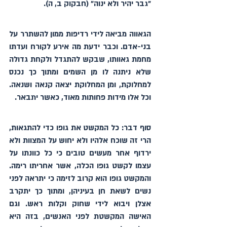
"גבר יהיר ולא ינוה" (חבקוק ב, ה).
הגאווה מביאה לידי רדיפות ממון להשתרר על 
בני-אדם. וכבר ידעת מה אירע לקורח ועדתו 
מחמת גאוותו, שבקש להתגדל ולקחת גדולה 
שלא ניתנה לו מן השמים ומתוך כך נכנס 
למחלוקת, ומן המחלוקת יצאה קנאה ושנאה. 
וכל אלו מידות פחותות מאוד, כאשר יתבאר.
סוף דבר: כל המקשט את גופו כדי להתגאות, 
הרי זה שוכח אלהיו ולא יחוש על המצוות ולא 
ירדוף אחר מעשים טובים כי כל כוונתו על 
עצמו לקשט גופו הכלה, אשר אחריתו רימה. 
והמקשט גופו הוא קרוב לזימה כי יתראה לפני 
נשים לשאת חן בעיניהן, ומתוך כך יתקרב 
אצלן ויבוא לידי שחוק וקלות ראש. וגם 
האישה המקשטת לפני האנשים, בזה היא 