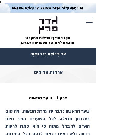
;
בָּרוּךְ יְהוָה אֱלֹהֵי יִשְׂרָאֵל מֵהָעוֹלָם וְעַד הָעוֹלָם אָמֵן וְאָמֵן
חקר התנ״ך ומגילות המקדש
הוצאה לאור של הספרים הגנוזים
אַל תְּבוֹאֵנִי רֶגֶל גַּאֲוָה
ארחות צדיקים
פרק 1 - שער הגאווה
שער הראשון נדבר על מידת הגאווה, ומה טוב 
שנזדמן תחילה לכל השערים מפני חיוב 
האדם להבדל ממנה כי היא פתח לרעות 
רבות, ולא ראינו כזאת לרעה בכל המידות. 