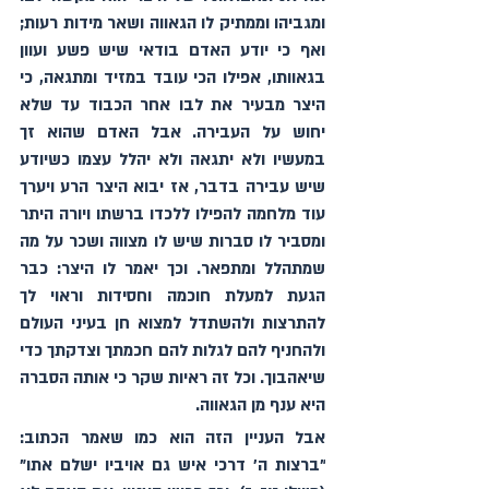
ומגביהו וממתיק לו הגאווה ושאר מידות רעות; 
ואף כי יודע האדם בודאי שיש פשע ועוון 
בגאוותו, אפילו הכי עובד במזיד ומתגאה, כי 
היצר מבעיר את לבו אחר הכבוד עד שלא 
יחוש על העבירה. אבל האדם שהוא זך 
במעשיו ולא יתגאה ולא יהלל עצמו כשיודע 
שיש עבירה בדבר, אז יבוא היצר הרע ויערך 
עוד מלחמה להפילו ללכדו ברשתו ויורה היתר 
ומסביר לו סברות שיש לו מצווה ושכר על מה 
שמתהלל ומתפאר. וכך יאמר לו היצר: כבר 
הגעת למעלת חוכמה וחסידות וראוי לך 
להתרצות ולהשתדל למצוא חן בעיני העולם 
ולהחניף להם לגלות להם חכמתך וצדקתך כדי 
שיאהבוך. וכל זה ראיות שקר כי אותה הסברה 
היא ענף מן הגאווה. 
אבל העניין הזה הוא כמו שאמר הכתוב: 
"ברצות ה' דרכי איש גם אויביו ישלם אתו" 