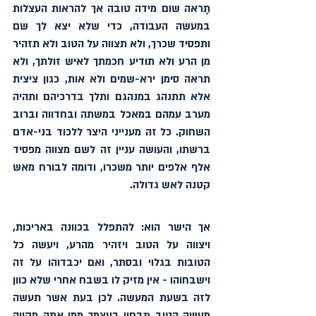
תָראה שום מידה טובה אך להראות העצלות 
במעשה העבודה, כדי שלא יצא לך שם 
ותפסיד שכרך, ולא תצווה על הטוב ולא תזהיר 
מן הרע ולא תודיע חכמתך לאיש זולתך, ולא 
תראה סימן ירא-שמים ולא אות, כגון ציצית 
אלא תתנהג במנהגם ותלך בדרכיהם ותהיה 
מערב עמהם במאכל במשתה ובחדווה וברוב 
השחוק. כל זה מענייני היצר ללכוד בני-אדם 
ברשתו, והעושה עניין זה לשם מצווה מפסיד 
אלף אלפים יותר משכרו, ודומה לבורח מאש 
קטנה לאש גדולה.
אך הישר הוא: להתפלל בכוונה באריכות, 
ויצווה על הטוב ויזהיר מהרע, ויעשה כל 
הטובות בגלוי ובסתר, ואם יכבדוהו על זה 
וישבחוהו - אין מזיק לו בשבח אחרי שלא כוון 
לזה בשעת המעשה. לכן בעת אשר תעשה 
מעשה הטוב תבחין בעצמך ממי אתה מקווה 