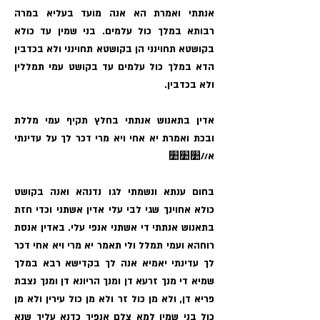
אנתתי‏ ואמרת‏ הא‏ אנה מועד בעליא במרה
רבותא במלך כול עלמים‏. בני שמין עד כולא
בקושטא תחוינני הן בקושטא‏ תחוינני ולא בכדבין
‏הדא במלך כול עלמים עד בקושט עמי תמללין
ולא בכדבין‏.
אדין בתאנוש אנתתי בחלץ תקיף עמי מללת
ובכת‏ ואמרת יא אחי ויא מרי דכר לך על עדינתי
א//׺׺׺‏
בחום ענתא ונשמתי לגו נדנהא ואנה בקושט
כולא אחוינך‏ שגי לבי עלי אדין אשתני וכדי חזת
בתאנוש אנתתי די אשתני אנפי עלי‏. באדין אנסת
רוחהא ועמי תמלל ולי תאמר יא מרי ויא אחי‏ דכר
לך‏ עדינתי יאמיא אנה לך בקדישא רבא במלך
שמי‏א די מנך זרעא דן ומנך הריונא דן ומנך נצבת
פריא דן‏, ולא מן כול זר ולא מן כול עירין ולא מן
כול בני שמין‏ למא צלם‏ אנפיך כדנא עליך שנא