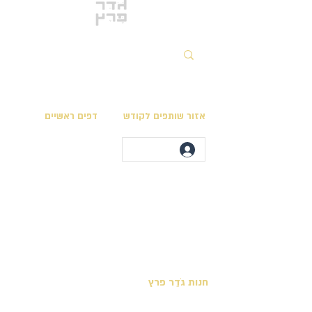
אזור שותפים לקודש
דפים ראשיים
מגילות בית המקדש
לוח השנה המקראי
ספרי חכמים ספרים להורדה
מועדי ה׳ בלוח המקראי
אוסף המפות
לימודי תורה ונוסח
מצוות התורה הכתובה
יצירת קשר
קריאת פרשות השבוע
חנות גֹדֵר פרץ
מצוות לקיום בימינו
ספר חנוך כריכה קשה
ספרים שהושבו לתנ״ך