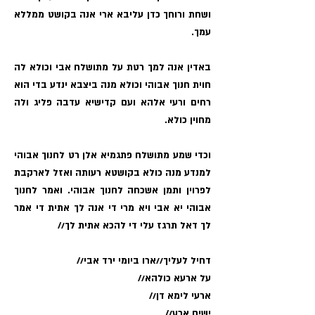
ושחת ורוחך כדן עליבא‏ ארי אנה‏ בקושט ממללא
עמך.
באדין אנה למך רטת על מתושלח אבי וכולא לה
חוית‏ חנוך‏ אבוהי וכולא מנה ביצבא ינדע בדי הוא
רחים ורעי אלהא ועם קדישיא‏ עדבה פליג ולה
מחוין כולא‏.
וכדי שמע מתושלח פתגמיא אלן‏ רט לחנוך אבוהי
למנדע מנה כולא ‏בקושטא רעותה ואזל לארקבת
לפרוין ותמן אשכחה לחנוך‏ אבוהי‏. ו‏אמר לחנוך
אבוהי יא אבי ויא מרי די אנה לך אתית‏ די אמר
לך דאל תרגז עלי די להכא אתית לך‏//
דחיל לעליך//‏ארו ביומי ירד אבי//
על ארעא כולהא//
ארעי לימא דן//
ישים ארע//