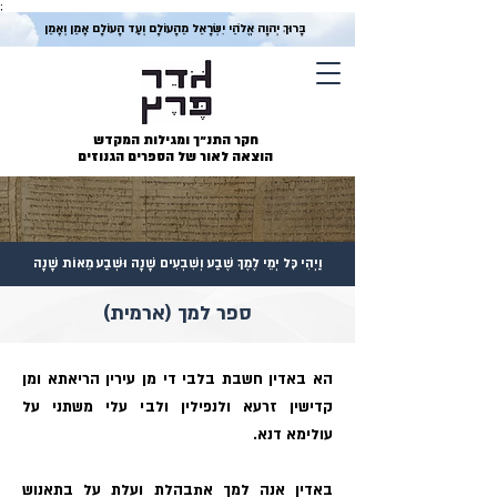
;
בָּרוּךְ יְהוָה אֱלֹהֵי יִשְׂרָאֵל מֵהָעוֹלָם וְעַד הָעוֹלָם אָמֵן וְאָמֵן
חקר התנ״ך ומגילות המקדש
הוצאה לאור של הספרים הגנוזים
וַיְהִי כׇּל יְמֵי לֶמֶךְ שֶׁבַע וְשִׁבְעִים שָׁנָה וּשְׁבַע מֵאוֹת שָׁנָה
ספר למך (ארמית)
הא באדין חשבת בלבי די מן עירין הריאתא ומן
קדישין זרעא ולנפילין‏ ולבי עלי משתני על
עולימא דנא‏.
באדין אנה למך אתבהלת ועלת על בתאנוש