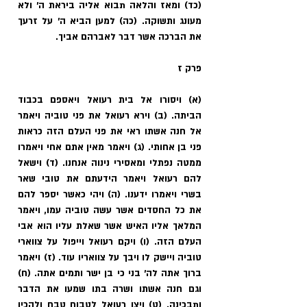
(כד) ומאז והלאה תבוא אליה ביראת ה' ולא 
מעונג ותשוקה. (כה) למען הביא ה' על זרעך 
את הברכה אשר דבר לאברהם אביך.
פרק ז
(א) ויסורו אל בית רעואל ויאספם בכבוד 
הביתה. (ב) וירא רעואל את פני טוביה ויאמר 
אל חנה אשתו ראי את פני העלם הזה כראות 
פני בן אחותי. (ג) ויאמר מאין אתם אחי ויאמרו 
ממטה נפתלי ומאסירי נינוה אנחנו. (ד) וישאל 
להם רעואל ויאמר הידעתם את טובי שאר 
בשרי ויאמרו ידענו. (ה) ויהי כאשר יספר להם 
את כל החסדים אשר עשה טוביה עמו, ויאמר 
המלאך אליו האיש אשר שאלת עליו הוא אבי 
העלם הזה. (ו) ויקם רעואל וייפול על צווארי 
טוביה ויישק לו ויבך על צוואריו עוד. (ז) ויאמר 
ברוך אתה לה' בני כי בן ישר ותמים אתה. (ח) 
וגם חנה אשתו ושרה בתו שמעו את הדבר 
ותבכינה. (ט) ויצו רעואל לטבוח טבח ולהכין 