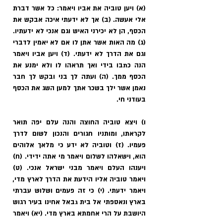
(א) ויען טוביה את אביו ויאמר: כל אשר דברת 
אלי אעשה. (ב) אך לא ידעתי איכה אבקש את 
הכסף, הן לא יכירני האיש וגם אנכי לא ידעתיו. 
(ג) מה האות אשר אתן לו אם לא יאמין לדברי 
וגם את הדרך לא ידעתי. (ד) ויען אביו ויאמר 
הנה כתבו בידי ואך תראהו לו ולא ימנע את 
הכסף ממך. (ה) ועתה לך בני ובקש לך חבר 
נאמן אשר ילך בשכר אתך למען השג את הכסף 
בעודני חי.
ו) ויצא טוביה החוצה והנה עלם יפה תואר 
לקראתו, ומותניו חגורים והנכון לשום לדרך 
פעמיו. (ז) וטוביה לא ידע כי מלאך אלוהים 
הוא, וישאלהו לשלום ויאמר מי אתה ידידי. (ח) 
ויענהו העלם ויאמר מבני ישראל אנכי. (ט) 
ויאמר טוביה אליו הידעת את הדרך לארץ מדי, 
ויאמר ידעתי. (י) כי זה פעמים ושלוש עברתי 
בארץ ונאספתי אל בית גבאל אחינו בעיר רגוש 
היושבת על הרי אחמתא בארץ מדי. (יא) ויאמר 