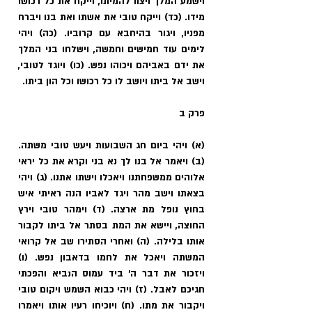
וישמע המלך ויצוו להמיתו, וייקח את כל רכושו 
מידו. (כד) וייקח טובי את אשתו ואת בנו ויברח 
מפניו, ויגור בהיחבא עם קרוביו. (כה) ויהי 
לימים עוד חמישים וחמשה, וישלחו בני המלך 
את ידם באביהם ויכוהו נפש. (כו) ויוגד לטובי, 
וישב אל ביתו ויושב לו כל רכושו וכל הון ביתו.
פרק ב
(א) ויהי ביום חג השבועות ויעש טובי משתה. 
(ב) ויאמר אל בנו לך נא בני וקרא את כל יראי 
אלוהים ממשפחתנו ויאכלו וישתו אתנו. (ג) ויהי 
בצאתו וישב מהר ויגד לאביו הנה ראיתי איש 
בחוץ נופל מת ארצה. (ד) וימהר טובי וירץ 
החוצה, ויישא את המת בסתר אל ביתו לקבור 
אותו בלילה. (ה) ואחרי הסתירו שב אל קרואי 
המשתה ויאכל את לחמו בדאבון נפש. (ו) 
ויזכור את דבר ה' ביד עמוס הנביא והפכתי 
חגיכם לאבל. (ז) ויהי כבוא השמש ויקום טובי 
ויקבור את מתו. (ח) ויוכיחו רעיו אותו ויאמרו 