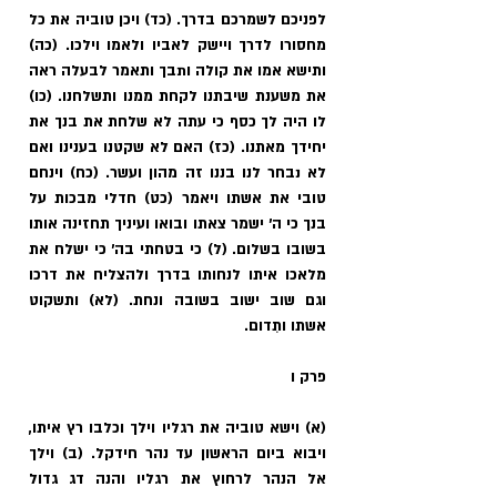
לפניכם לשמרכם בדרך. (כד) ויכן טוביה את כל 
מחסורו לדרך ויישק לאביו ולאמו וילכו. (כה) 
ותישא אמו את קולה ותבך ותאמר לבעלה ראה 
את משענת שיבתנו לקחת ממנו ותשלחנו. (כו) 
לו היה לך כסף כי עתה לא שלחת את בנך את 
יחידך מאתנו. (כז) האם לא שקטנו בענינו ואם 
לא נבחר לנו בננו זה מהון ועשר. (כח) וינחם 
טובי את אשתו ויאמר (כט) חדלי מבכות על 
בנך כי ה' ישמר צאתו ובואו ועיניך תחזינה אותו 
בשובו בשלום. (ל) כי בטחתי בה' כי ישלח את 
מלאכו איתו לנחותו בדרך ולהצליח את דרכו 
וגם שוב ישוב בשובה ונחת. (לא) ותשקוט 
אשתו ותִדום.
פרק ו
(א) וישא טוביה את רגליו וילך וכלבו רץ איתו, 
ויבוא ביום הראשון עד נהר חידקל. (ב) וילך 
אל הנהר לרחוץ את רגליו והנה דג גדול 