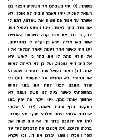
משתה. (י) ויהי בשבתם אל השולחן ויפצר בם 
רעואל לאכול. (יא) ויאמר טוביה לא אוכל ולא 
אשתה עד אשר אם עשית את שאלתי, לתת לי 
את שרה בתך לאשה. (יב) וישמע רעואל ויפג 
לבו, כי זכר את אשר קרה לשבעת האנשים 
אשר באו אליה ויירא פן יקרה לו כמקריהם. 
(יג) ויהי כאשר אחר לענות ויאמר המלאך אליו 
אל תירא מתת לו את בתך כי לאיש ירא 
אלוהים היא נצפנה, ועל כן לא הייתה לאיש 
אחר. (יד) ויאמר רעואל עתה ידעתי כי שמע ה' 
את תחנתי ולא החריש אל דמעותיי. (טו) וכי 
שלח אתכם לפני לתת את בתי לאיש 
ממשפחתי כאשר ציוה לנו משה, ועתה לא 
אחשוך אותה ממך. (יו) וייקח את ימין בתו 
ויתקעה בכף טוביה ויאמר. (יז) ה' אלוהי 
אברהם אלוהי יצחק ואלוהי יעקב יהי עמכם. 
(יח) יהי חלקכם ברוך וה' אלוהים יצווה את 
ברכתו עליכם. (יט) ויכתבו את הדברים לעד על 
ספר ויאכלו וישתו ויברכו את ה'. (כ) ויקרא 