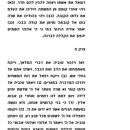
רעואל את אשתו ויצווה להכין להם חדר. (כא) 
ויהי אחרי קומם מן המשתה ויוליכו את העלם 
את כלתו הקובה. (כב) ויהי בהוליכו את שרה 
בתו אל קובתה ותיתן את קולה בבכי. (כג) 
יאמר אליה הרגעי בתי כי ה' אלוהי השמים 
יהפוך את הקללה לברכה.
פרק ח
 (א) ויזכור טוביה את דברי המלאך, וייקח 
מאמתחתו את הלב ואת הכבד, וישלך אתם על 
גחלי אש. (ב) וייקח רפאל את רוח המשחית 
וינדהו המדברה במצרים. (ג) ויאמר טוביה אל 
כלתו קומי נא שרה ונעתר אל ה' שלשת ימים 
לילה ויום לתת לנו רחמים ואחרי כן אבוא 
אליך. (ד) כי בני קדושים אנחנו, ולא נעשה 
כמעשה הגויים אשר לא ידעו את ה'. (ה) ויקומו 
ויתפללו אל ה' לשמרם מכל פגע רע. (ו) ויתחנן 
טוביה אל ה' ויאמר ה' אלוהי ואלוהי אבותי כל 
מעשיך יהללוך השמים והארץ המים והימים 