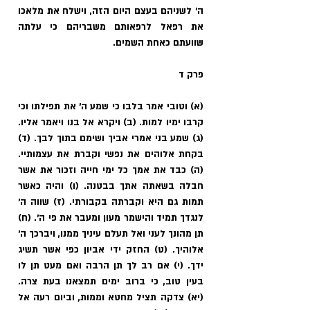
ה' לשניהם בעצם היום הזה, וישלח את מלאכו 
את רפאל לרפאותם משבריהם כי עלתה 
שוועתם כאחת השמים.
פרק ד
(א) וטובי אמר בלבו כי שמע ה' את תפילתו וכי 
קרבו ימיו למות. (ב) ויקרא אל בנו ויאמר אליו. 
(ג) שמע בני אמרי אביך ושימם בתוך לבך. (ד) 
בקחת אלוהים את נפשי וקברת את עצמותיי. 
(ה) כבד את אמך כל ימי חייה וזכור את אשר 
חבלה בשאתה אתך בבטנה. (ו) והיה כאשר 
תמות גם היא וקברתה בקבורתי. (ז) שווה ה' 
לנגדך תמיד והישמר מעון ומעבר את פי ה'. (ח) 
תן מהונך לעני ואל תעלם עיניך ממנו, ויברכך ה' 
אלוהיך. (ט) החזק ידי אביון כפי אשר תשיג 
ידך. (י) אם רב לך תן הרבה ואם מעט תן לו 
בעין טוב, כי ברוב ימים תמצאנו בעת צרה. 
(יא) צדקה תציל מחטא וממות, וביום רעה אל 