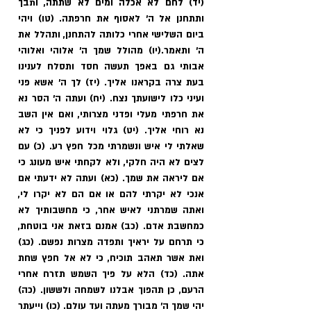
(יד) לחם לא אכלה ומים לא שתתה, ותבך 
ותתחנן אל ה' לאסוף את חרפתה. (טו) ויהי 
ביום השלישי אחרי כלותה להתחנן, ותהלל את 
ה' ותאמר.(יו) מהולל שמך ה' אלוהי ואלוהי 
אבותי גם באפך תעשה חסד ותסלח לענינו 
בעת צרה בקראנו אליך. (יז) לך ה' אשא פני 
ועיני כלו לישועתך נצח. (יח) ועתה ה' הסר נא 
את חרפתי מעלי ופדני מצרותי, ואם אין השב 
נא רוחי אליך. (יט) גלוי וידוע לפניך כי לא 
שאלתי לי איש ונשמרתי מכל חפץ רע. (כ) עם 
לצים לא היה חלקי, ולא לקחתי איש מעונג כי 
אם ליראה את שמך. (כא) ועתה לא ידעתי אם 
אנכי לא יקרתי להם או אם הם לא יקרו לי, 
ואתה שמרתני לאיש אחר, כי מחשבותיך לא 
כמחשבת אדם. (כב) אמנם בזאת אני בוטחת, 
כי תרחם על יראיך ותפדה מצרות נפשם. (כג) 
ואת אשר תאהב תוכיח, כי לא אל חפץ שחת 
אתה. (כד) הלא על פיך השמש תזרח אחרי 
הרעם, כן תהפוך אבלנו לשמחה ולששון. (כה) 
יהי שמך ה' מבורך מעתה ועד עולם. (כו) וייעתר 