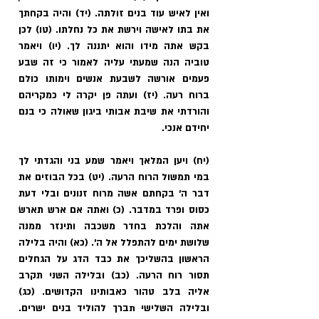
ואין לאיש עוד בנים זולתה. (יד) והיה בקחתך 
את בתו לאישה וירשת את כל נחלתו. (טו) לכן 
בקש אתה מידו והוא יתננה לך. (יו) ויאמר 
טוביה הנה שמעתי עליה לאמור כי זה שבע 
פעמים אורשה לשבעת אנשים וימותו כולם 
ברוח רעה. (יז) ועתה פן יקרה לי כמקריהם 
והורדתי את שיבת אבותי ביגון שאולה כי בנם 
יחידם אנכי.
(יח) ויען המלאך ויאמר שמע בני והגדתי לך 
במי תמשול הרוח הרעה. (יט) בכל הבוזים את 
דבר ה' בקחתם אשה מרוח זנונים ובלי דעת 
כסוס ופרד במדבר. (כ) ואתה אם ארש תארשׂ 
אתה והלכת בחדר משכבה ותינזר ממנה 
שלושת ימים להתפלל אל ה'. (כא) והיה בלילה 
הראשון בהשליכך את כבד הדג על הגחלים 
תסור רוח הרעה. (כב) ובלילה השני תקרב 
אליה בלב טהור כאבותינו הקדושים. (כג) 
ובלילה השלישי תברך להוליד בנים ישרים. 