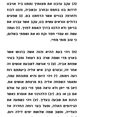
(ה) עקב עזבנו את מצוותיך נתתנו ביד אויבנו 
לרדות בנו בחמס ובחרב ובשביה, והננו לבוז 
ולחרפה בגויים אשר הדחתנו בם. (ו) שפטים 
גדולים ונוראים עשית בנו, עקב אשר עברנו את 
בריתך ולא הלכנו בדרך האמת לפניך. (ז) ועתה 
עשה נא עמדי חסד וקח נא את נשמתי בשלום, 
כי טוב מותי מחיי.
(ח) ויהי בעת ההיא והנה אשה ברגוש אשר 
בארץ מדי ושמה שרה בת רעואל ותקל בעיני 
שפחת אביה. (ט) כי אורשה לשבעת אנשים זה 
אחר זה, ובטרם קרב איש אליה ביעתתם רוח 
רעה וימותו. (י) ויהי היום והיא מתוכחת עמה, 
ותאמר השפחה אליה בת מרצחת אנשים את. 
(יא) מי ייתן ולא נראה ממך פרי בטן עד עולם 
אם בן או בת. (יב) הלהרגני את אומרת כאשר 
הרגת את שבעה בעליך. (יג) ויהי כשמעה את 
הגידופים האלה, ותעל בצר רוחה החדרה אל 
העלייה, ותשב שמה שלושת ימים לילה ויום. 