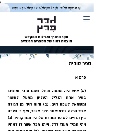
;
בָּרוּךְ יְהוָה אֱלֹהֵי יִשְׂרָאֵל מֵהָעוֹלָם וְעַד הָעוֹלָם אָמֵן וְאָמֵן
חקר התנ״ך ומגילות המקדש
הוצאה לאור של הספרים הגנוזים
ספר טוביה
פרק א
(א) איש היה ממטה נפתלי ושמו טובי, ומושבו 
בעיר אחת הגליל העליון ממעל לאשור 
ומשמאל לשפת הים. (ב) והוא היה מן הגולה 
אשר הגלה שלמנאסר מלך אשור, ואף כי נשבה 
בין הגויים לא סר מתורת אלוהיו ומחוקותיו. (ג) 
ויהי תמיד מעוז לדל, וייתן מכל אשר לו לאחיו 