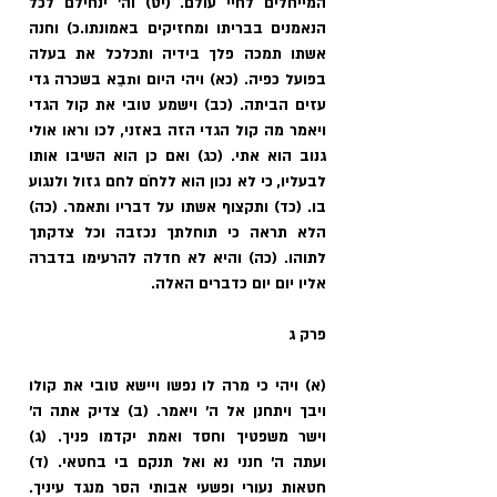
המייחלים לחיי עולם. (יט) וה' ינחילם לכל 
הנאמנים בבריתו ומחזיקים באמונתו.כ) וחנה 
אשתו תמכה פלך בידיה ותכלכל את בעלה 
בפועל כפיה. (כא) ויהי היום ותבֵא בשכרה גדי 
עזים הביתה. (כב) וישמע טובי את קול הגדי 
ויאמר מה קול הגדי הזה באזני, לכו וראו אולי 
גנוב הוא אתי. (כג) ואם כן הוא השיבו אותו 
לבעליו, כי לא נכון הוא ללחֹם לחם גזול ולנגוע 
בו. (כד) ותקצוף אשתו על דבריו ותאמר. (כה) 
הלא תראה כי תוחלתך נכזבה וכל צדקתך 
לתוהו. (כה) והיא לא חדלה להרעימו בדברה 
אליו יום יום כדברים האלה.
פרק ג
(א) ויהי כי מרה לו נפשו ויישא טובי את קולו 
ויבך ויתחנן אל ה' ויאמר. (ב) צדיק אתה ה' 
וישר משפטיך וחסד ואמת יקדמו פניך. (ג) 
ועתה ה' חנני נא ואל תנקם בי בחטאי. (ד) 
חטאות נעורי ופשעי אבותי הסר מנגד עיניך. 