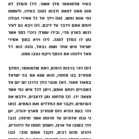
בעיני שלמנאסר מלך אשור. (יד) והמלך לא 
מנע ממנו לצאת ולבוא כטוב בעיניו, ולעשות 
כפי אוות נפשו. (טו) וילך אל כל אסירי הגולה 
וינחם אתם וידבר על ליבם. (יו) ויבא גם לעיר 
רגוש בארץ מדי, ובידו עשרה כיכרי כסף אשר 
נתן לו המלך למנה. (יז) וירא בתוך אסירי 
ישראל איש אחד ושמו גבאל, והנה הוא דל 
מאד וילווהו את הכסף וייקח כתבו ממנו.
(יח) ויהי ברבות הימים, וימת שלמנאסר, וימלוך 
סנחריב בנו תחתיו, והוא שנא את בני ישראל 
במאוד מאוד. (יט) וטובי הלך כדרכו יום יום אל 
השבויים וינחם אותם, וייתן לכל איש כפי אשר 
מצאה ידו. (כ) מלחמו נתן לרעבים, וילבש את 
הערומים, ויקבר את החללים ואת המתים. (כא) 
ויהי בעת ההיא וינס סנחריב מארץ יהודה, יען 
כי נגפו אלוהים על חרפתו אשר חרפהו. (כב) 
ויהי בשובו אל ארצו, וישפוך חמתו על היהודים, 
ויהרוג מהם רבים, ויקבר אותם טובי. (כג) 