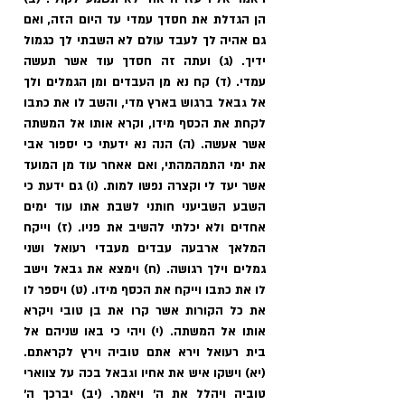
הן הגדלת את חסדך עמדי עד היום הזה, ואם 
גם אהיה לך לעבד עולם לא השבתי לך כגמול 
ידיך. (ג) ועתה זה חסדך עוד אשר תעשה 
עמדי. (ד) קח נא מן העבדים ומן הגמלים ולך 
אל גבאל ברגוש בארץ מדי, והשב לו את כתבו 
לקחת את הכסף מידו, וקרא אותו אל המשתה 
אשר אעשה. (ה) הנה נא ידעתי כי יספור אבי 
את ימי התמהמהתי, ואם אאחר עוד מן המועד 
אשר יעד לי וקצרה נפשו למות. (ו) גם ידעת כי 
השבע השביעני חותני לשבת אתו עוד ימים 
אחדים ולא יכלתי להשיב את פניו. (ז) וייקח 
המלאך ארבעה עבדים מעבדי רעואל ושני 
גמלים וילך רגושה. (ח) וימצא את גבאל וישב 
לו את כתבו וייקח את הכסף מידו. (ט) ויספר לו 
את כל הקורות אשר קרו את בן טובי ויקרא 
אותו אל המשתה. (י) ויהי כי באו שניהם אל 
בית רעואל וירא אתם טוביה וירץ לקראתם. 
(יא) וישקו איש את אחיו וגבאל בכה על צווארי 
טוביה ויהלל את ה' ויאמר. (יב) יברכך ה' 