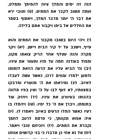
הנה זה ימים והמלך ציוה להמיתך ותמלט, 
ועתה תשוב לקבר את המתים. (ט) וטובי ירא 
את דבר ה' יותר מדבר המלך, ויאסוף בסתר 
את החללים אל ביתו ויקבור אתם בלילה.
(י) ויהי היום בשובו מקבור את המתים והוא 
עייף, וישכב על יד קיר הבית ויישן. (יא) ויקר 
מקרה והנה עטלף אחד הריק צואתו מקנו, 
ותפול בעודנה חמה על פניו ותעוור את עיניו. 
(יב) וה' הביא עליו את הרעה הזאת לנסותו 
ולמען ילמדו ענווים דרכו, כאשר עשה לעבדו 
לאיוב. (יג) ומיראתו את ה' מנעוריו ומדבקו 
במצוותיו, לא זעף לבו על ה' ואין בפיו תלונה 
בהכותו בעיוורון את עיניו. (יד) ויחזק עוד 
בתומתו, ויברך את ה' כל ימיו. (טו) ויהתלו בו 
רעיו כאשר התלו הרעים באיוב ויאמרו לו. (יו) 
איה אפוא תקוותך, כי פרסת לרעב לחמך 
וקברת את המתים. (יז) ויוכיחם טובי ויאמר. 
(יח) אל נא אחי כן תדברו כי בני קדושים אנחנו 