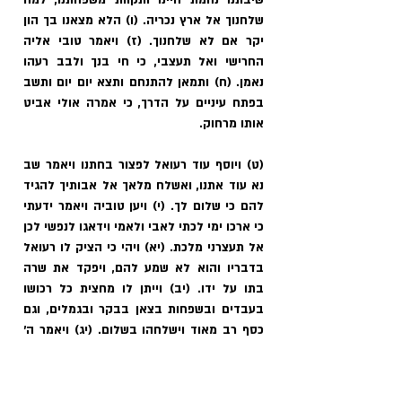
שיבתנו נחמת חיינו ותקוות משפחתנו, למה 
שלחנוך אל ארץ נכריה. (ו) הלא מצאנו בך הון 
יקר אם לא שלחנוך. (ז) ויאמר טובי אליה 
החרישי ואל תעצבי, כי חי בנך ולבב רעהו 
נאמן. (ח) ותמאן להתנחם ותצא יום יום ותשב 
בפתח עיניים על הדרך, כי אמרה אולי אביט 
אותו מרחוק. 
(ט) ויוסף עוד רעואל לפצור בחתנו ויאמר שב 
נא עוד אתנו, ואשלח מלאך אל אבותיך להגיד 
להם כי שלום לך. (י) ויען טוביה ויאמר ידעתי 
כי ארכו ימי לכתי לאבי ולאמי וידאגו לנפשי לכן 
אל תעצרני מלכת. (יא) ויהי כי הציק לו רעואל 
בדבריו והוא לא שמע להם, ויפקד את שרה 
בתו על ידו. (יב) וייתן לו מחצית כל רכושו 
בעבדים ובשפחות בצאן בבקר ובגמלים, וגם 
כסף רב מאוד וישלחהו בשלום. (יג) ויאמר ה' 
אלוהים ישלח מלאכו לפניך לשמרך בדרך, 
ומצאת את אבותיך חיים ושלמים. (יד) לו יעשה 
ה' עמדי עוד את החסד לראות את זרעכם 