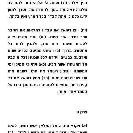
בניך אלה. (יז) ועתה ה' אלוהינו תן להם לב 
שלם ליראה את שמך ולהודות את חסדך למען 
ידעו כלם כי אתה לבדך בכל הארץ ואין בלתך.
(יח) ויצו רעואל את עבדיו למלאות את הקבר 
עפר טרם יאיר היום. (יט) ואת אשתו ציוה 
לעשות משתה ויום טוב, ולהכין להם כל 
מחסורם בדרך. (כ) וישחט ממיטב הפרים שנים 
וארבעה כבשים, ויקרא לכל שכניו ולכל אוהביו 
אל המשתה אשר הכין. (כא) ויהי כי הקיפו ימי 
המשתה, וישבע רעואל את חתנו לשבת אתו 
עוד שני שבעות ימים. (כב) ויחץ רעואל את כל 
קנינו וייתן מחציתו לטוביה וכתבו נתן בידו על 
הנותר אחרי מותו.
פרק ט
(א) ויקרא טוביה אל המלאך אשר חשבו לאיש 
ויאמר אליו עזריה אחי לא תשמע לקולי. (ב) 