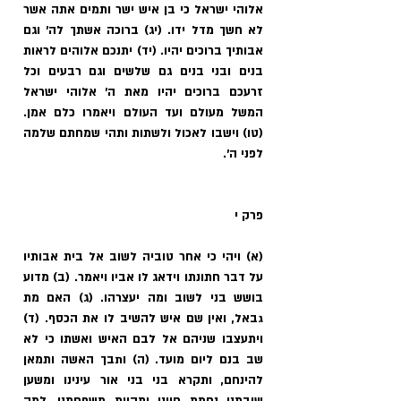
אלוהי ישראל כי בן איש ישר ותמים אתה אשר 
לא חשך מדל ידו. (יג) ברוכה אשתך לה' וגם 
אבותיך ברוכים יהיו. (יד) יתנכם אלוהים לראות 
בנים ובני בנים גם שלשים וגם רבעים וכל 
זרעכם ברוכים יהיו מאת ה' אלוהי ישראל 
המשל מעולם ועד העולם ויאמרו כלם אמן. 
(טו) וישבו לאכול ולשתות ותהי שמחתם שלמה 
לפני ה'.
פרק י
(א) ויהי כי אחר טוביה לשוב אל בית אבותיו 
על דבר חתונתו וידאג לו אביו ויאמר. (ב) מדוע 
בושש בני לשוב ומה יעצרהו. (ג) האם מת 
גבאל, ואין שם איש להשיב לו את הכסף. (ד) 
ויתעצבו שניהם אל לבם האיש ואשתו כי לא 
שב בנם ליום מועד. (ה) ותבך האשה ותמאן 
להינחם, ותקרא בני בני אור עינינו ומשען 