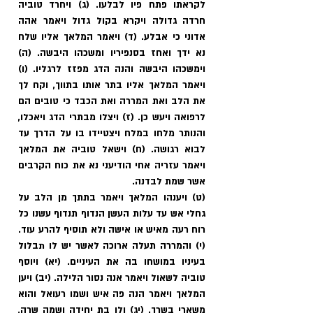
לקראתו פתח פיו לבלעו. (ג) ויחרד טוביה 
חרדה גדולה ויקרא בקול גדול ויאמר אהה 
אדוני כי אבלע. (ד) ויאמר המלאך אליו שלח 
נא ידך ואחז בסנפיריו ומשכהו היבשה. (ה) 
וימשכהו היבשה והנה הדג מפזז לרגליו. (ו) 
ויאמר המלאך אליו בתר אותו בתווך, וקח לך 
את הלב ואת המררה ואת הכבד כי טובים הם 
לרפואה ויעש כן. (ז) ויצלו מבתרי הדג ויאכלו, 
והנותר מלחו במלח ויצטיידו בו על הדרך עד 
לבוא רגושה. (ח) וישאל טוביה את המלאך 
ויאמר עזריה אחי הודיעני נא את כוח הקרבים 
אשר שמת לבדנה.
(ט) ויענהו המלאך ויאמר בתתך מן הלב על 
גחלי אש עד עלות העשן הנדוף תנדוף עשנו כל 
רוח רעה מאיש או אישה ולא תוסיף להרע עוד. 
(י) והמררה תעלה ארוכה לאשר יש לו תבלול 
בעיניו במושחו בה את העיניים. (יא) ויוסף 
טוביה לשאול ויאמר אנה נסור הלילה. (יב) ויען 
המלאך ויאמר הנה פה איש ושמו רעואל והוא 
משארי בשרך. (יג) ולו בת יחידה ושמה שרה, 