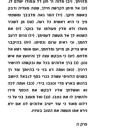
תזניחך. (יב) מלוה ה' חנן דל וגמולו ישלם לו. 
(יג) אל תיתן לקדשה חילך, שטה מעליה ודבק 
באשת חיקך. (יד) הסר גאה מלבבך ומשפתי 
פיך כי היא ראשית כל רעה. (טו) תן לשכיר 
פועלו ולא תלין פעולתו עד בוקר. (יו) את 
השנוא לך אל תעשה לעמיתך. (יז) פרוס לרעב 
לחמך, וכי ראית ערום וכסיתו. (יח) בהיקבר 
איש צדיק תן מיינך ומלחמך, ועם אנשי רשע אל 
תלחם. (יט) כי תבקש עצה לך והיוועץ את איש 
נכון. (כ) ברך אלוהים בכל עת ובקשהו להישיר 
דרכיך. (כא) ועתה דע בני כי בהיותך עוד רך 
בשנים הלוויתי עשרה ככרי כסף לגבאל היושב 
ברגוש בארץ מדי וכתבו בידי. (כב) ועתה לכה 
נא ואשלחך אליו לבקש את הכסף מידו 
ולהשיב לו את כתבו. (כג) ואל תעצב בני על כי 
דלונו מאוד כי עוד ייטיב אלוהים לנו אם ירֹא 
נירא אתו ונעשה את הטוב בעיניו.
פרק ה