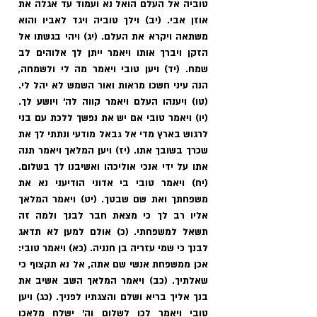
טוביה אל העלם הואל נא ועמוד עד אגלה את 
אוזן אבי. (יב) וילך טוביה ויגד לאביו והוא 
משתאה ויקרא את העלם. (יג) ויהי בגשתו אל 
הזקן ויברך אותו ויאמר ייתן לך אלוהים לב 
שמח. (יד) ויען טובי ויאמר מה לי ולשמחה, 
הנה עיני חשכו מראות ואור השמש לא יהל לי. 
(טו) ויענהו העלם ויאמר קווה לה' ויושע לך. 
(יו) ויאמר טובי אם יש את נפשך ללכת עם בני 
לרגוש בארץ מדי אל גבאל מודעי ונתתי לך את 
שכרך בשובך אתו. (יז) ויען המלאך ויאמר תנה 
אתו על ידי אנכי אוליכהו ואשיבנו לך בשלום.
(יח) ויאמר טובי בי אדוני הודיעני נא את 
משפחתך ואת שם שבטך. (יט) ויאמר המלאך 
אליו רב לך כי מצאת חבר לבנך ולמה זה 
תשאל למשפחתי. (כ) אולם למען לא תדאג 
לבנך כי שמי עזריה בן חנניה. (כא) ויאמר טובי: 
אכן ממשפחת אנשי שם אתה, אל נא תקצוף כי 
שאלתיך. (כב) ויאמר המלאך השב אשיב את 
בנך אליך בריא ושלם והצגתיו לפניך. (כג) ויען 
טובי ויאמר לכו לשלום וה' ישלח מלאכו 