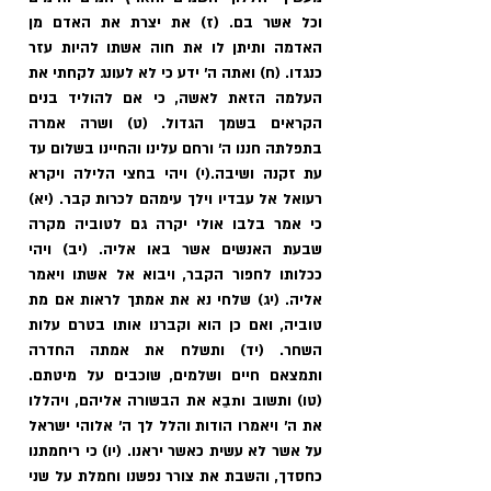
וכל אשר בם. (ז) את יצרת את האדם מן 
האדמה ותיתן לו את חוה אשתו להיות עזר 
כנגדו. (ח) ואתה ה' ידע כי לא לעונג לקחתי את 
העלמה הזאת לאשה, כי אם להוליד בנים 
הקראים בשמך הגדול. (ט) ושרה אמרה 
בתפלתה חננו ה' ורחם עלינו והחיינו בשלום עד 
עת זקנה ושיבה.(י) ויהי בחצי הלילה ויקרא 
רעואל אל עבדיו וילך עימהם לכרות קבר. (יא) 
כי אמר בלבו אולי יקרה גם לטוביה מקרה 
שבעת האנשים אשר באו אליה. (יב) ויהי 
ככלותו לחפור הקבר, ויבוא אל אשתו ויאמר 
אליה. (יג) שלחי נא את אמתך לראות אם מת 
טוביה, ואם כן הוא וקברנו אותו בטרם עלות 
השחר. (יד) ותשלח את אמתה החדרה 
ותמצאם חיים ושלמים, שוכבים על מיטתם. 
(טו) ותשוב ותבֵא את הבשורה אליהם, ויהללו 
את ה' ויאמרו הודות והלל לך ה' אלוהי ישראל 
על אשר לא עשית כאשר יראנו. (יו) כי ריחמתנו 
כחסדך, והשבת את צורר נפשנו וחמלת על שני 