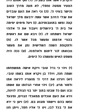
ולקרוביו אשר אתו בשביה. (ד) ואף אמנם היה 
הצעיר ממטה נפתלי, לא תעה מדרך הטוב 
והישר בעיני ה'. (ה) וכי ראה את העם עובדים 
את עגלי הזהב אשר עשה ירבעם מלך ישראל 
קצה נפשו בתועבותיהם. (ו) ויעל מימים ימימה 
אל בית ה' בירושלים ויעבוד את ה' אלוהי 
ישראל וישתחוו לו. (ז) ויבא שם את ראשית 
בכורי אדמתו ומעשר מכל אשר לו. (ח) 
ולתקופת השנה השלישית נתן את מעשר 
תבואתו לגר ליתום ולאלמנה. (ט) ככה היה 
משפט האיש ומעשהו כל הימים. 
(י) ויהי כי גדל טובי וייקח אישה ממשפחתו 
ושמה חנה, ויולד בן ויקרא אותו בשמו טובי. 
(יא) ויורהו את דרכי ה' מנעוריו ליראה אתו 
ולסור מרע. (יב) ויהי אחרי הגלותו עם אשתו 
ובנו ועם כל שבטו בתוך יתר בני הגולה לנינוה, 
וירא את העם אוכלים ממאכלי הגויים, ותיגעל 
נפשו בהם ויישמר מנגוע בם. (יג) ויען כי ירא 
את ה' בכל לבו, ויט ה' אליו חסד, וייתן חנו 