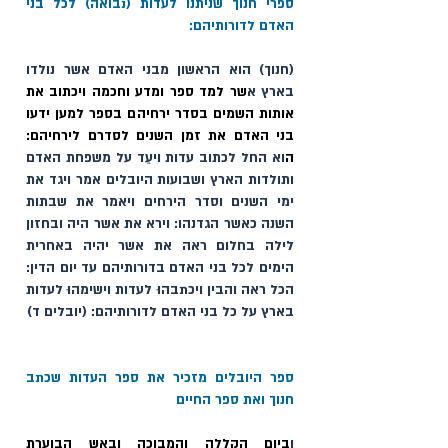
ספרי חנוך שניתנו לעדות (נבואה) לכל בני 
האדם לדורותיהם: 
(חנוך) הוא הראשון מבני האדם אשר נולדו 
בארץ א
שר למד ספר ומדע וחכמה ויכתוב את 
אותות השמים בסדר ירחיהם בספר למען ידעו 
בני האדם את זמן השנים לסדרם לירחיהם: 
ה
וא החל לכתוב עדות ויעֵד על משפחת האדם 
ותולדות הארץ ושבועות היובלים אמר ויגד את 
ימי השנים וסדר הירחים ויאמר את שבתות 
השנה כאשר הגדנהו: וירא את אשר היה ובחזון 
לילה בחלום ראה את אשר יהיה באחרית 
הימים לכל בני האדם בדורותיהם עד יום הדין: 
הכל ראה והבין ויכתבהוּ לעדות וישימהוּ לעדות 
בארץ על כל בני האדם לדורותיהם: (יובלים ד)
ספר היובלים מזכיר את ספר העדות שכתב 
חנוך ואת ספר החיים 
ו
ביום הקללה והמבוכה ובאש הבוערת 