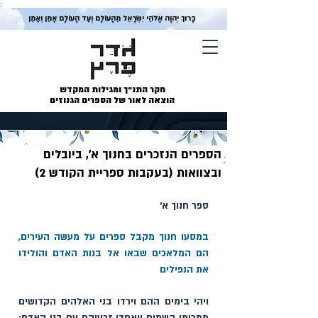
;
בָּרוּךְ יְהוָה אֱלֹהֵי יִשְׂרָאֵל מֵהָעוֹלָם וְעַד הָעוֹלָם אָמֵן וְאָמֵן
חקר התנ״ך ומגילות המקדש
הוצאה לאור של הספרים הגנוזים
הספרים הנזכרים בחנוך א׳, ביובלים
ובצוואות (בעקבות ספריית הקודש 2)
ספר חנוך א׳
במסעו חנוך מקבל ספרים על מעשה העירים, 
הם המלאכים שבאו אל בנות האדם והולידו 
את הנפילים 
ויהי בימים ההם וירדו בני האלהים הקדושים 