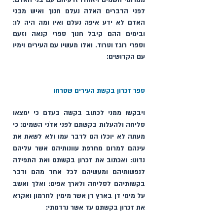
ממרומי השמים ויאחדו זרעיהם עם בני האדם: 
לפני הדברים האלה נעלם חנוך ואיש מבני 
האדם לא ידע איפה נעלם ואיו ומה היה לו: 
ובימים ההם קיבל חנוך ספרי קנאה וזעם 
וספרי רוגז וטרוד. ואלו מעשיו עם העירים וימיו 
עם הקדושים:
ספר זכרון בקשת העירים שסרחו
ויבקשו ממני לכתוב בקשה בעדם כי ימצאו 
סליחה ולהעלות בקשתם לפני אדֹני השמים: כי 
מעתה לא יוכלו הם לדבר עמו ולא לשאת את 
עינהם למרום מחרפת עוונותיהם אשר עליהם 
נדונו: ואכתוב את זכרון בקשתם ואת התפילה 
לנפשותיהם ומעשיהם לכל אחד מהם ודבר 
בקשותיהם לסליחה ולארך אפים: ואלך ואשב 
על מימי דן בארץ דן אשר מימין לחרמון ואקרא 
את זכרון בקשתם עד אשר נרדמתי: