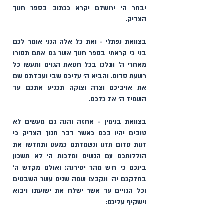
יבחר ה׳ ירושלם יקרא ככתוב בספר חנוך 
הצדיק.
בצוואת נפתלי - ואת כל אלה הנני אומר לכם 
בני כי קראתי בספר חנוך אשר גם אתם תסורו 
מאחרי ה׳ ותלכו בכל חטאת הגוים ותעשו כל 
רשעת סדום. והביא ה׳ עליכם שבי ועבדתם שם 
את אויביכם וצרה וצוקה תכניע אתכם עד 
השמיד ה׳ את כלכם. 
בצוואת בנימין - אחזה והנה גם מעשים לא 
טובים יהיו בכם כאשר דבר חנוך הצדיק כי 
זנות סדום תזנו ונשמדתם כמעט ותחדשו את 
הוללותכם עם הנשים ומלכות ה׳ לא תשכון 
בינכם כי חיש מהר יסירנה: ואולם מקדש ה׳ 
בחלקכם יהי ונקבצו שמה שנים עשר השבטים 
וכל הגויים עד אשר ישלח את ישועתו ויבוא 
וישקיף עליכם: