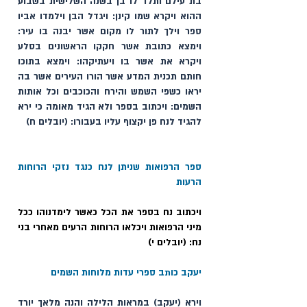
בת עילם ותלד לו בן בשנה השלישית בשבוע 
ההוא ויקרא שמו קינן: ויגדל הבן וילמדו אביו 
ספר וילך לתור לו מקום אשר יבנה בו עיר: 
וימצא כתובת אשר חקקו הראשונים בסלע 
ויקרא את אשר בו ויעתיקהו: וימצא בתוכו 
חותם תכנית המדע אשר הורו העירים אשר בה 
יראו כשפי השמש והירח והכוכבים וכל אותות 
השמים: ויכתוב בספר ולא הגיד מאומה כי ירא 
להגיד לנח פן יקצוף עליו בעבורו: (יובלים ח)
ספר הרפואות שניתן לנח כנגד נזקי הרוחות 
הרעות
ויכתוב נח בספר את הכל כאשר לימדנוהו ככל 
מיני הרפואות ויכלאו הרוחות הרעים מאחרי בני 
נח: (יובלים י)
יעקב כותב ספרי עדות 
מלוחות השמים 
וירא (יעקב) במראות הלילה והנה מלאך יורד 