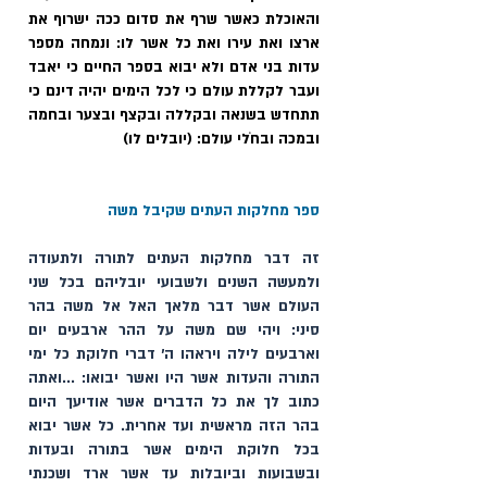
והאוכלת כאשר שרף את סדום ככה ישרוף את 
ארצו ואת עירו ואת כל אשר לו: ונמחה מספר 
עדות בני אדם ולא יבוא בספר החיים כי יאבד 
ועבר לקללת עולם כי לכל הימים יהיה דינם כי 
תתחדש בשנאה ובקללה ובקצף ובצער ובחמה 
ובמכה ובחֹלי עולם: (יובלים לו)
ספר מחלקות העתים שקיבל משה
זה דבר מחלקות העתים לתורה ולתעודה 
ולמעשה השנים ולשבועי יובליהם בכל שני 
העולם אשר דבר מלאך האל אל משה בהר 
סיני: ויהי שם משה על ההר ארבעים יום 
וארבעים לילה ויראהו ה׳ דברי חלוקת כל ימי 
התורה והעדות אשר היו ואשר יבואו: ...ואתה 
כתוב לך את כל הדברים אשר אודיעך היום 
בהר הזה מראשית ועד אחרית. כל אשר יבוא 
בכל חלוקת הימים אשר בתורה ובעדות 
ובשבועות וביובלות עד אשר ארד ושכנתי 