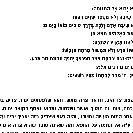
ֹא יָבוֹא אֶל הַמְּנוּחָה: 
ֵׂיבָה וְלֹא מִסְפָּר שָׁנִים רַבּוֹת: 
שֵׂיבַת אָדָם וְלֶכֶת בְּדֶרֶך טוֹבִים בּוֹאוֹ בַיָּמִים: 
 אֶת הָאֱלֹהִים מָצָא חֵן
לֻקַּח מֵאֶרֶץ לַשָׁמָיִם: 
ּוֹ בְּרָע וְלֹא תִמְשׁוֹל מִרְמָה בְּנַפְשׁוֹ: 
ִילוּ נֹגַהּ צְדָקָה וְיֵצֶר הֲפַכְפַּךְ יְהַפֵּךְ תְּבוּנַת סָר מֵרָע: 
 יָמִיִם רַבִּים מִלֵּא: 
ֵינֵי ה׳ מִהַר לְקַחְתוֹ מִבַּין רְשָׁעִים: