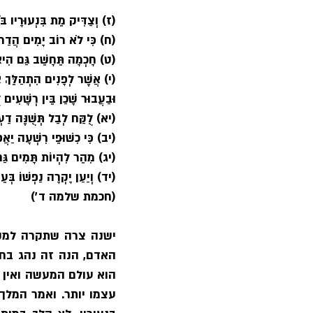
(ז) וְצַדִּיק מֵת בִּנְעוּרָיו בּ
(ח) כִּי לֹא רוֹב יָמִים הֲדַר ש
(ט) חָכְמָה תֵּחָשֵׁב גַּם הִיא 
(י) אֲשֶׁר לְפָנִים הִתְהַלֵּךְ
וּבַעֲבוּר שָׁכַן בֵּין רְשָׁעִים 
(יא) לֻקַּח לְבַל תְּשֻׁנֶּה דַעְת
(יב) כִּי כִשׁוּפֵי רִשְׁעָה יַאֲפ
(יג) מִהֵר לִהְיוֹת תָּמִים גַּם
(יד) וְיַעַן יָקְרָה נַפְשׁוֹ בְּע
(חכמת שלמה ד׳)