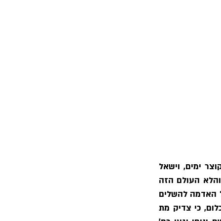
ישנה צרה שתקרה למקצת צדיקים, ונראה צרה ממש, והוא שלפעמים ימות צדיק בקוצר ימים, וישאל 
האדם, הנה זה נהג בחכמה, ויום יום הוסיף אושר ושלמות, ומדוע נאסף בקוצר ימים, והלא העולם הזה 
הוא עולם המעשה ואין אחר המות מעשה וחשבון, והיה ראוי שצדיק כזה יאריך ימים על האדמה להשלים 
עצמו יותר. ואמר המלך ע״ה אל תתמה על החפץ, ומה שאתה סובר שהוא צרה אינו כלום, כי צדיק מת 