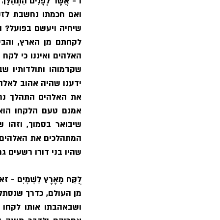
ו - 
אֲשֶׁר לְפָנִים הִתְהַלֵּךְ
שהיו בני דורו רשעים גמ
לֻקַּח מֵאֶרֶץ לַשָׁמָיִם