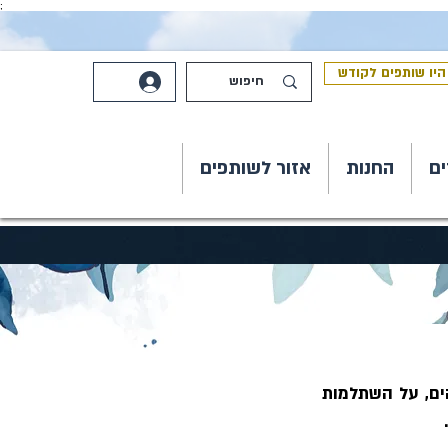
;
היו שותפים לקודש
ים
החנות
אזור לשותפים
מתוך ׳רוח חן׳ לנפתלי הרץ ויזל - מבאר את סיבת הלקחו של חנוך בצעירותו אל האלהים, על השתלמות 