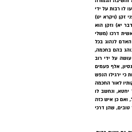
יקרא גם כן זקנה ושׂיבה, כי ההולך בחכמה ועושה כדרכיה זקן ושׂב יקרֵא, והיא הזקנה והשׂיבה הגמורה 
הראויה לכבוד, לא זקנה ושׂיבה טבעית, שאף על פי שעל ידי ימים רבים שהאדם חי יוודעו לו רבות על ידי 
הנסיון וראוי בעבור כן להדרו, עיקר המצוה הכתובה בתורה מפני שׂיבה תקום והדרת פני זקן (ויקרא יט) 
נאמרה על מקבלי התורה החכמים שנאמר ואספת לי שבעים איש מזקני ישראל (במדבר יא) וזקן הוא 
שקנה החכמה, וכל שאר הקניינים לא יקראו קנין סתם זולתי כשהן בחכמה. ה׳ קנני ראשית דרכו (משלי 
ח׳) שהחכמה העליונה היא ראשית דרכי ה׳, ועל פי מידתה נוהג בכל דרכיו, וכן צריך האדם לנהוג בכל 
דרכיו כפי החכמה ואם עושה כן אז עשרו וגבורותיו וחסדיו כולם קניינים טובים, לפי שנוהג בהם בחכמה, 
אבל אם אין לו קנין החכמה, הרי נוהג בכל דרכיו בסכלות, ומזה תבין כי מה שהזקנה עושה על ידי רוב 
ימים, תעשה החכמה כהנה וכהנה, כי אם הימים יודיעו לבעליהן דברים רבים על ידי הנסיון, אלף פעמים 
תודיע החכמה לחכם בילדותו, ואם רוב ימים יועילו גם המה לתקן הנפש למעשה המצוות כי ירגילו הנפש 
מעט מעט להוציאה ממסגר היצר, רב מזה תעשה החכמה בשעה אחת לפי שזכה בצדקותיו לאור החכמה 
שעל ידו יהפך לבבו לקבל טבע שניה וישתלם בילדותו, ולו אלף שנים יחיה לא בנקל יחטא, ונחשב לו 
כאילו סגל מצות ומעשים טובים הרבה מאד, אחר שתקן נפשו לעשותן, שהוא עיקר הכל, ואם כן איש כזה 
ראוי להקרא בם זקן ושׂב, ולכן אמר המלך ע״ה חכמה תחשב גם היא זקנה, ולכת בדרך טובים, שהן דרכי 