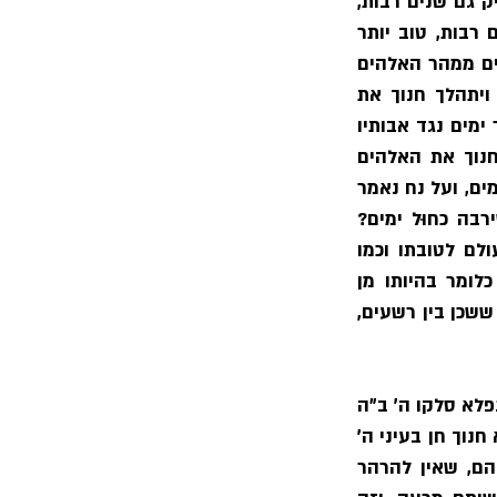
 וכו׳ - אמר המלך ע״ה שמא תשאל סוף סוף טוב אם יחיה הצדיק גם שנים רבות, 
ואם חכמתו נחשבת לזקנה ושׂיבה, גם נחשב לו כאילו הרבה לעשות צדקה ועוז שנים רבות, טוב יותר 
שיחיה ויעשם בפועל? והשיב שכל זה מצד החסד והרחמים על יראיו ועובדיו, שלפעמים ממהר האלהים 
לקחתם מן הארץ, והביא למשל עניין חנוך הכתוב בתורה, שהיה צדיק גמור, ונאמר ויתהלך חנוך את 
האלהים ואיננו כי לקח אותו האלהים (בראשית ה) והנה חנוך מת בנעוריו, כי היה צעיר ימים נגד אבותיו 
שקדמוהו ותולדותיו שבאו אחרי, כמבואר בתורה, ואחר שהכתוב מעיד עליו ויתהלך חנוך את האלהים 
ידענו שהיה אהוב לאלהיו וצדיק, שכן נאמר על אברהם אבינו ע״ה התהלך לפני והיה תמים, ועל נח נאמר 
את האלהים התהלך נח. ואיך סמך לאמר ואיננו כי לקח אותו האלהים, והיה ראוי שירבה כחוּל ימים? 
אמנם טעם הלקחו הוא בעבור שהיו בני דורו רשעים גמורים וראה ה׳ לסלקו מן העולם לטובתו וכמו 
שיבואר בסמוך, וזהו שאמר המלך ע״ה אשר לפנים התהלך את האלהים מצא חן, כלומר בהיותו מן 
המתהלכים את האלהים, בלי ספק שמצא חן בעיני ה׳ ואף על פי כן מת בנעוריו, בעבור ששכן בין רשעים, 
 - זאת המליצה תלמדנו שלא מת חנוך כדרך כל הארץ, אלא באורח נפלא סלקו ה׳ ב״ה 
מן העולם, כדרך שנסתלק אליהו בגוף ונפש ויעל בסערה השמימה, וגם זה עדות שמצא חנוך חן בעיני ה׳ 
ושבאהבתו אותו לקחו מבין החיים להיות לאות על כל צדיקי הדורות המתים בנעוריהם, שאין להרהר 