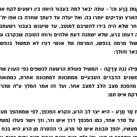
ְתּוֹ בְּרָע
אר והולך:
ֲפִילוּ נֹגַהּ צְדָקָה
קת איש תם:
ּנַת סָר מֵרָע