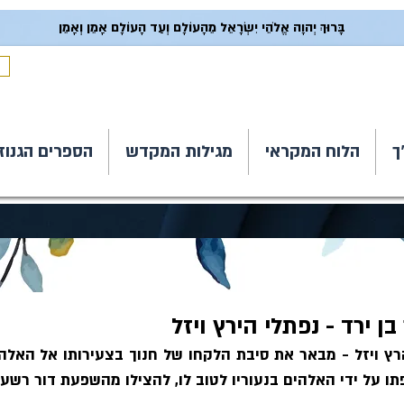
בָּרוּךְ יְהוָה אֱלֹהֵי יִשְׂרָאֵל מֵהָעוֹלָם וְעַד הָעוֹלָם אָמֵן וְאָמֵן
ך
הלוח המקראי
מגילות המקדש
הספרים הגנוז
ן ירד - נפתלי הירץ ויזל
 על ידי האלהים בנעוריו לטוב לו, להצילו מהשפעת דור רשע.