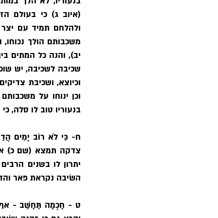
בנעוריו טוב לו סלה, כי
ח- 
כִּי לֹא רוֹב יָמִים הֲדַ
השׂיבה נקראת פאר והדר
ט - 
חָכְמָה תֵּחָשֵׁב