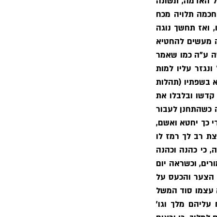
מרע בינה (איוב כח) ולפי שהדבר כן הוא, וה׳ ב״ה ראה שאם יאריך חנוך ימים רבים על האדמה, תשונה 
דעתו ובינתו בימים הבאים, רחם עליו ולקח אותו בעודו זכאי. לפי שממשלת הצדיק בחכמה תלויה מכח 
אור עליון השופע על נשמתו, ואם ישיגוהו יגון ואנחה כעס וקצף, יבדילו בין האור ובינו, ואז תחשך נוגה 
צדקתו ותתעלם ממנו לפי שעה ואפשר שיכשל, כי מתוך כעסו ויגונו ידבר דברים ויעשה מעשים להחטיא 
את נפשו, ונאמר וסביביו נשערה מאד (תהלות נ), וה׳ מדקדק עם הצדיקים וראיה ממשה ע״ה כמו שאמר 
בכעסו שמעו נא המורים וכו׳ (במדבר כ) והכה את הסלע פעמים, ונחשב לו לעון גדול ונגזר עליו למות 
במדבר, ומפורש נאמר ויקציפו על מי מריבה וירע למשה בעבורם כי המרו את רוחו ויבטא בשפתיו (תהלות 
קו), כלומר הם הקציפו את ה׳ ובעבורם נענש משה ע״ה, לפי שבדבריהם המרו את רוח קדשו ובלבלו את 
דעתו, ואז בטא בשפתיו וחטא ונענש. ואולי גם זה טעם שלא נתקבלה תפילת משה ע״ה כשהתחנן לעבור 
את הירדן כי ראה ה׳ ב״ה שיחטאו ישראל ויסבבו כעס וקצף לאדוניהם משה ע״ה ועל ידי כך יחטא ואשם, 
אלא שהעלים זה ורמז עליו רב לך אל תוסף דבר אלי עוד בדבר הזה (דברים ג) במליצת רב לך רמז לו 
מה שאירע כבר במי מריבה ע״י המראת ישראל, ולכן אל תוסף דבר אלי עוד בדבר הזה, כי כהנה וכהנה 
אפשר שתקראנה לך. וכן היה הענין בחנוך שהיה צדיק תמים אלא ששכן בין רשעים גמורים, וכשראה יום 
יום דרכיהם הרעים, ולא לקחו מוסר מפיו הצטער, וראה ה׳ ב״ה שבהאריך הימים תגבר הצער והכעס על 
לבו, ויאפילו נגה צדקתו, ואור תבונתו, ויקל לו להכשל, רחם עליו וסלקו בעודו זכאי. וזה עצמו סוד המשל 
שנשא יותם על אבימלך כשהמליכו אותו אנשי שכם, אמר הלוך הלכו העצים למשוח עליהם מלך וגו׳ 