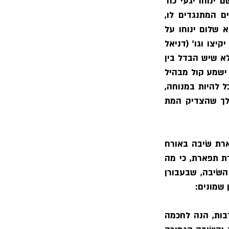
בנעוריו, לא הלך במותו משמחה ליגון ומחיים למוות, אבל בא אל המנוחה. כעניין ׳ושם ינוחו יגעי כח׳ 
(איוב ג) כי בעולם הזה הצדיקים בעמל תמידי, בעבור ענייני העולם וטורח הסכלים המתנגדים לו, 
ולהלחם תמיד עם יצר הסכלות והתאוה, ובעולם הבא הם במנוחה גמורה, כאמרו יבוא שלום ינוחו על 
משכבותם הולך נכוחו, ונקראת שכיבה לפי שהם ישנים, כדרך ורבים מישני אדמת עפר יקיצו וגו׳ (דניאל 
יב), והנה כל המתים בין צדיקים בין רשעים נקראים שוכבים כמבואר בספרי התנ״ך, אלא שיש הבדל בין 
שכיבה לשכיבה, יש שוכב במנוחה, ויש שוכב בלי מנוחה, יפחד ויחרד יציקוהו רעיונותיו ישמע קול מבהיל 
וכיוצא, ושכיבת צדיקים היא במנוחה ובלי פחד, ועליו אמר בשכבך תשמור עליך, שתוכל להיות במנוחה, 
וכן ינוחו על משכבותם (ישעיה נז) אבל שכיבת רשעים בלי מנוחה, ועל זה אמר המלך שהצדיק המת 
 - כענין והדר זקנים שיבה (משלי טז) וכמו עטרת תפארת שׂיבה באורח 
צדקה תמצא (שם כ) אבל אם השׂב איננו חכם ולא צדיק אין שׂיבתו הדר לו ולא עטרת תפארת, כי מה 
יתרון לו בשנים הרבים שחיה, וזהו שאמר המלך ע״ה עתה שימים רבים אינם הדרת השׂיבה, שבעבורן 
 שמונים:
 - אף על פי שסתם זקנה ושׂיבה נאמר על רוב ימים ומספר שנים רבות, הנה לחכמה 