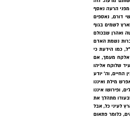
אחריהם ולדבר תועה על ישרי דרך, אבל ידעו כי בחמלת ה׳ עליהם מתו, להציל נפשותם מרעה. וזה 
לדעתי פירוש מקרא הצדיק אבד ואין איש שם על לב, ואנשי חסד נאספים באין מבין כי מפני הרעה נאסף 
הצדיק, כלומר בני אדם רואים ומתמיהים, ואינם מבינים שמפני הרעה השלטת באנשי דורם, נאספים 
צדיקים וחסידים גמורים, שלא הגיע להם מכשול. ופשט הכתוב בתורה מוכיח שלוקח מארץ לשמים בגוף 
ונפש, ולא מצאנו לקיחה על אחד מצדיקי הדורות אדם ושת ומתושלח ונח והאבות ומשה ואהרן שבכולם 
נזכר המות ואין להכחיש שהיו חסידי עליון, ונתקיים בהם כי יקחני סלה, שהוא על התחברות נשמת האדם 
עם העליונים, וכדרך דברי הספר בפרשה זו? לבד מצאנו זה הלשון באליהו הנביא ז״ל, כמו הידעת כי 
היום לקח את אדניך מעל ראשך (מלכים ב ב) והוא עצמו אמר מה אעשה לך בטרם אלקח מעמך, אם 
תראה אותי לקח מאתך, לפי שלוקח בגוף ונפש לא נאמר בו גויעה או מיתה, והכתוב מעיד שלוקח אליהו 
בגוף ונפש מן הארץ מבין יושבי חדל, ונעתק לשמים למקום גבוה ממנו, ולא נראה עוד בין החיים, וה׳ יודע 
מה היה בו ולנו הדבר תעלומה, וכן חנוך נעתק למעלה ולא מת לעיני בני אדם. ועתה אפרש מילת ואיננו 
גם על החי הנעלם מן העין כמו הילד איננו (בראשית לז) וידע ראובן כי נמכר לישמעאלים, ופירושו איננו 
עוד פה, וכן יוסף איננו ושמעון איננו וידע יעקב כי שמעון הוא במצרים, וכן היה לחנוך שבעודו מתהלך את 
האלהים, ואיננו עוד עם בני אדם, כי לא מת כדרך כל הארץ, שאם כן היה גופו נשאר בארץ לעיני כל, אבל 
נעתק פתאום למקום אחר, ונעלם מעין רואי, ויפה אמר ואיננו ופירש כי לקח אותו אלהים, כלומר פתאום 