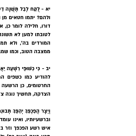
יא - 
לֻקַּח לְבַל תְּשֻׁנֶּה דַע
ממצבה הטוב, וכמו שמב
יב - 
כִּי כִשׁוּפֵי רִשְׁעָה יַא
הצדקה, תחשיך נוגה צד
וְיֵצֶר הֲפַכְפַּךְ יְהַפֵּךְ תְּבו