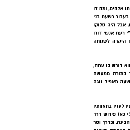
 וכו׳ - עתה יבאר למה בעבור היותו בין רשעים לקח אותו אלהים, ומה לו 
ולהם? יתמו חטאים מן הארץ וצדיקים יותרו בה. ואל יעלה על דעתך שחרה בו אפו ית׳ בעבור רשעת בני 
דורו, חלילה לומר כן, אחר שלא היה בידו להשיבם למוטב, עד שיענש בעבור רשעתם, אבל היה סלוקו 
לטובתו למען לא תשונה דעתו ברע, שלא ישתנה דעת אלהים ורוחו הטובה שבקרבו ע״י רעת אנשי דורו 
המורדים בה׳, ולא תמשול מרמה בנפשו, המרמה של אנשי דורו לא תמשול בנפשו היקרה לשנותה 
 - המשיל פעולת הרשעה לכשפים כפי הענין שהוא דורש בו עתה, 
להודיע כמו כשפים המשנים הדברים הטבעיים ממתכונת למתכונת אחרת, כמתואר בתורה ממעשה 
החרטומים, כן הרשעה מהפכת מצב הלב למצב אחר, ועל זה אמר המלך ע״ה שהרשעה תאפיל נוגה 
 - היא יצר לב הרע, ונקרא הפכפך, לפי שמתהפך מענין לענין בתאוותיו 
וברשעיותיו, ואינו עומד על סדר אחד, כמו הפכפך דרך איש וזר, וזך וישר פעלו (משלי כא) פירוש דרך 
איש רשע הפכפך וזר במעשיו, יהפך תבונת איש סר מרע, כי ההסרה מן הרע היא בכח הבינה, וכדרך וסר 