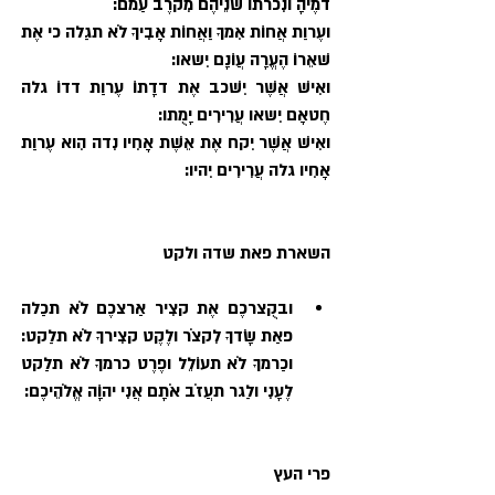
דמֶיהָ ונִכרתו שׁנֵיהֶם מִקרֶב עַמם:
ועֶרוַת אֲחוֹת אִמךָ וַאֲחוֹת אָבִיךָ לֹא תגַלה כי אֶת 
שׁאֵרוֹ הֶעֱרָה עֲוֹנָם יִשאו:
ואִישׁ אֲשֶׁר יִשׁכב אֶת דדָתוֹ עֶרוַת דדוֹ גלה 
חֶטאָם יִשאו עֲרִירִים יָמֻתו:
ואִישׁ אֲשֶׁר יִקח אֶת אֵשֶׁת אָחִיו נִדה הִוא עֶרוַת 
אָחִיו גלה עֲרִירִים יִהיו:
השארת פאת שדה ולקט
ובקֻצרכֶם אֶת קצִיר אַרצכֶם לֹא תכַלה 
פאַת שָׂדךָ לִקצֹר ולֶקֶט קצִירךָ לֹא תלַקט: 
וכַרמךָ לֹא תעוֹלֵל ופֶרֶט כרמךָ לֹא תלַקט 
לֶעָנִי ולַגר תעֲזֹב אֹתָם אֲנִי יהוָֹה אֱלֹהֵיכֶם:
פרי העץ