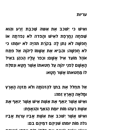
עריות
ואִישׁ כי יִשׁכב אֶת אִשה שִׁכבַת זֶרַע והִוא 
שִׁפחָה נֶחֱרֶפֶת לאִישׁ והָפדה לֹא נִפדתָה אוֹ 
חֻפשָׁה לֹא נִתן לָה בִּקֹרֶת תהיֶה לֹא יוּמְתוּ כי 
לֹא חֻפשָׁה: והֵבִיא אֶת אֲשָׁמוֹ לַיהֹוָה אֶל פתַח 
אֹהֶל מוֹעֵד אֵיל אָשָׁם: וכִפר עָלָיו הַכהֵן באֵיל 
הָאָשָׁם לִפנֵי יהֹוָה עַל חַטאתוֹ אֲשֶׁר חָטָא ונִסלַח 
לוֹ מֵחַטאתוֹ אֲשֶׁר חָטָא:
אַל תחַלל אֶת בתךָ להַזנוֹתָה ולֹא תִזנֶה הָאָרֶץ 
ומָלאָה הָאָרֶץ זִמה:
ואִישׁ אֲשֶׁר יִנאַף אֶת אֵשֶׁת אִישׁ אֲשֶׁר יִנאַף אֶת 
אֵשֶׁת רֵעֵהו מוֹת יומַת הַנאֵף והַנאָפֶת:
ואִישׁ אֲשֶׁר יִשׁכב אֶת אֵשֶׁת אָבִיו עֶרוַת אָבִיו 
גלה מוֹת יומתו שׁנֵיהֶם דמֵיהֶם בם: