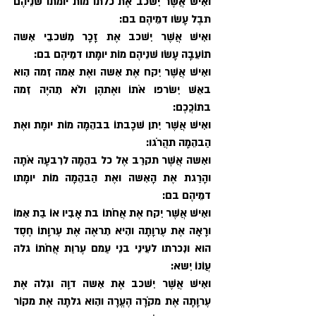
ואִישׁ אֲשֶׁר יִשׁכב אֶת כלתוֹ מוֹת יומתו שׁנֵיהֶם 
תבֶל עָשׂו דמֵיהֶם בם:
ואִישׁ אֲשֶׁר יִשׁכב אֶת זָכָר מִשׁכבֵי אִשה 
תוֹעֵבָה עָשׂו שׁנֵיהֶם מוֹת יומָתו דמֵיהֶם בם:
ואִישׁ אֲשֶׁר יִקח אֶת אִשה ואֶת אִמה זִמה הִוא 
באֵשׁ יִשׂרפו אֹתוֹ ואֶתהֶן ולֹא תִהיֶה זִמה 
בתוֹכֲכֶם:
ואִישׁ אֲשֶׁר יִתן שׁכָבתוֹ בבהֵמָה מוֹת יומָת ואֶת 
הַבהֵמָה תהֲרֹגו:
ואִשה אֲשֶׁר תקרַב אֶל כל בהֵמָה לרִבעָה אֹתָה 
והָרַגת אֶת הָאִשה ואֶת הַבהֵמָה מוֹת יומָתו 
דמֵיהֶם בם:
ואִישׁ אֲשֶׁר יִקח אֶת אֲחֹתוֹ בת אָבִיו אוֹ בַת אִמוֹ 
ורָאָה אֶת עֶרוָתָה והִיא תִראֶה אֶת עֶרוָתוֹ חֶסֶד 
הוא ונִכרתו לעֵינֵי בנֵי עַמם עֶרוַת אֲחֹתוֹ גלה 
עֲוֹנוֹ יִשא:
ואִישׁ אֲשֶׁר יִשׁכב אֶת אִשה דוָה וגִלה אֶת 
עֶרוָתָה אֶת מקֹרָה הֶעֱרָה והִוא גלתָה אֶת מקוֹר 