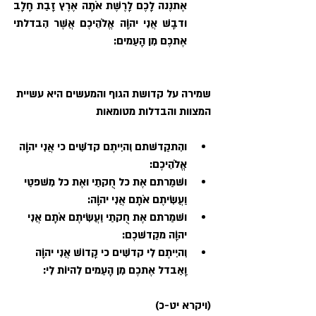
אֶתנֶנה לָכֶם לָרֶשֶׁת אֹתָה אֶרֶץ זָבַת חָלָב 
ודבָשׁ אֲנִי יהוָֹה אֱלֹהֵיכֶם אֲשֶׁר הִבדלתי 
אֶתכֶם מִן הָעַמים:
שמירה על קדושת הגוף והמעשים היא עשיית 
המצוות והבדלות מטומאות
והִתקַדשׁתם וִהיִיתֶם קדֹשִׁים כי אֲנִי יהוָֹה 
אֱלֹהֵיכֶם: 
ושׁמַרתם אֶת כל חֻקתַי ואֶת כל מִשׁפטַי 
וַעֲשִׂיתֶם אֹתָם אֲנִי יהוָֹה:
ושׁמַרתם אֶת חֻקתַי וַעֲשִׂיתֶם אֹתָם אֲנִי 
יהוָֹה מקַדשׁכֶם:
וִהיִיתֶם לִי קדשִׁים כי קָדוֹשׁ אֲנִי יהוָֹה 
וָאַבדל אֶתכֶם מִן הָעַמים לִהיוֹת לִי:
(ויקרא יט-כ)