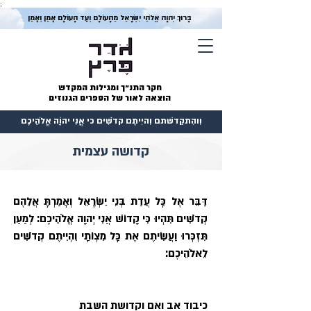
;
בָּרוּךְ יְהוָה אֱלֹהֵי יִשְׂרָאֵל מֵהָעוֹלָם וְעַד הָעוֹלָם אָמֵן וְאָמֵן
חקר התנ״ך ומגילות המקדש
הוצאה לאור של הספרים הגנוזים
וִוהִתקַדשׁתם וִהיִיתֶם קדֹשִׁים כי אֲנִי יהוָֹה אֱלֹהֵיכֶם
קדושה עצמית
דַּבֵּר אֶל כָּל עֲדַת בְּנֵי יִשְׂרָאֵל וְאָמַרְתָּ אֲלֵהֶם 
קְדֹשִׁים תִּהְיוּ כִּי קָדוֹשׁ אֲנִי יְהוָה אֱלֹהֵיכֶם׃ לְמַעַן 
תִּזְכְּרוּ וַעֲשִׂיתֶם אֶת כָּל מִצְו‍ֹתָי וִהְיִיתֶם קְדֹשִׁים 
לֵאלֹהֵיכֶם׃
כיבוד אב ואם וקדושת השבת 