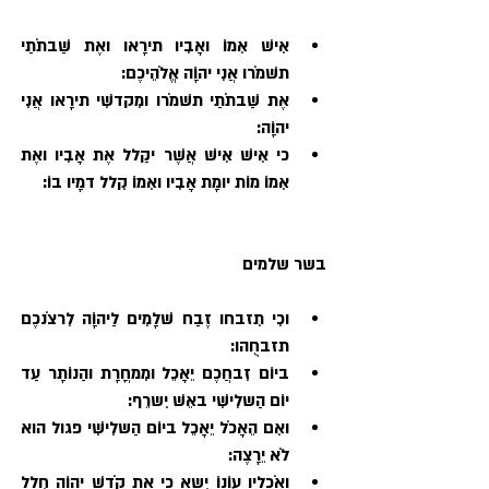
אִישׁ אִמוֹ ואָבִיו תירָאו ואֶת שַׁבתֹתַי 
תשׁמֹרו אֲנִי יהוָֹה אֱלֹהֵיכֶם:
אֶת שַׁבתֹתַי תשׁמֹרו ומִקדשִׁי תירָאו אֲנִי 
יהוָֹה:
כי אִישׁ אִישׁ אֲשֶׁר יקַלל אֶת אָבִיו ואֶת 
אִמוֹ מוֹת יומָת אָבִיו ואִמוֹ קִלל דמָיו בוֹ:
בשר שלמים 
וכִי תִזבחו זֶבַח שׁלָמִים לַיהוָֹה לִרצֹנכֶם 
תזבחֻהו: 
ביוֹם זִבחֲכֶם יֵאָכֵל ומִמחֳרָת והַנוֹתָר עַד 
יוֹם הַשלִישִׁי באֵשׁ יִשרֵף: 
ואִם הֵאָכֹל יֵאָכֵל ביוֹם הַשלִישִׁי פגול הוא 
לֹא יֵרָצֶה: 
ואֹכלָיו עֲוֹנוֹ יִשא כי אֶת קֹדֶשׁ יהוָֹה חִלל 