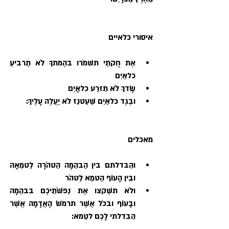
איסורי כלאיים

אֶת חֻקתַי תשׁמֹרו בהֶמתךָ לֹא תַרביעַ 
כלאַיִם
שָׂדךָ לֹא תִזרַע כלאָיִם 
ובֶגֶד כלאַיִם שַׁעַטנֵז לֹא יַעֲלֶה עָלֶיךָ:
מאכלים

והִבדלתם בין הַבהֵמָה הַטהֹרָה לַטמֵאָה 
ובֵין הָעוֹף הַטמֵא לַטהֹר 
ולֹא תשַׁקצו אֶת נַפשֹׁתֵיכֶם בבהֵמָה 
ובָעוֹף ובכֹל אֲשֶׁר תרמֹשׂ הָאֲדָמָה אֲשֶׁר 
הִבדלתי לָכֶם לטַמא: