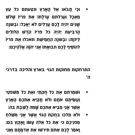
וכִי תָבֹאו אֶל הָאָרֶץ ונטַעתם כל עֵץ 
מַאֲכָל וַעֲרַלתם עָרלָתוֹ אֶת פריוֹ שָׁלֹשׁ 
שָׁנִים יִהיֶה לָכֶם עֲרֵלִים לֹא יֵאָכֵל: ובַשנָה 
הָרבִיעִת יִהיֶה כל פריוֹ קֹדֶשׁ הִלולִים 
לַיהוָֹה: ובַשנָה הַחֲמִישִׁת תאכלו אֶת פריוֹ 
להוֹסִיף לָכֶם תבואָתוֹ אֲנִי יהוָֹה אֱלֹהֵיכֶם:
התרחקות מחוקות הגוי בארץ והליכה בדרכי 
ה׳
ושׁמַרתם אֶת כל חֻקתַי ואֶת כל מִשׁפטַי 
וַעֲשִׂיתֶם אֹתָם ולֹא תָקִיא אֶתכֶם הָאָרֶץ 
אֲשֶׁר אֲנִי מֵבִיא אֶתכֶם שָׁמה לָשֶׁבֶת בה: 
ולֹא תֵלכו בחֻקת הַגוֹי אֲשֶׁר אֲנִי משַׁלחַ 
מִפנֵיכֶם כי אֶת כל אֵלה עָשׂו וָאָקֻץ בם: 
וָאֹמַר לָכֶם אַתם תירשׁו אֶת אַדמָתָם וַאֲנִי 