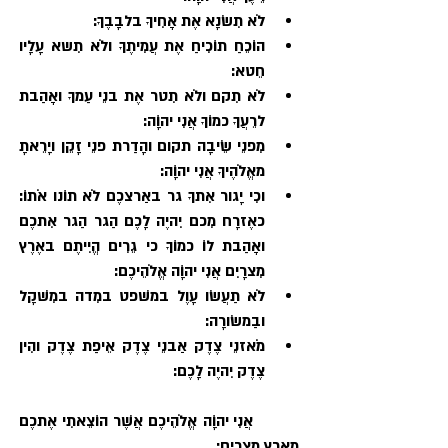
לֹא תִשׂנָא אֶת אָחִיךָ בלבָבֶךָ:
הוֹכֵחַ תוֹכִיחַ אֶת עֲמִיתֶךָ ולֹא תִשא עָלָיו 
חֵטא:
לֹא תִקם ולֹא תִטר אֶת בנֵי עַמךָ ואָהַבת 
לרֵעֲךָ כמוֹךָ אֲנִי יהוָֹה:
מִפנֵי שֵׂיבָה תקום והָדַרת פנֵי זָקֵן ויָרֵאתָ 
מאֱלֹהֶיךָ אֲנִי יהוָֹה:
וכִי יָגור אִתךָ גר באַרצכֶם לֹא תוֹנו אֹתוֹ: 
כאֶזרָח מִכם יִהיֶה לָכֶם הַגר הַגר אִתכֶם 
ואָהַבת לוֹ כמוֹךָ כי גֵרִים הֱיִיתֶם באֶרֶץ 
מִצרָיִם אֲנִי יהוָֹה אֱלֹהֵיכֶם:
לֹא תַעֲשׂו עָוֶל במשׁפט במִדה במִשׁקָל 
ובַמשׂורָה: 
מֹאזנֵי צֶדֶק אַבנֵי צֶדֶק אֵיפַת צֶדֶק והִין 
צֶדֶק יִהיֶה לָכֶם: 
         אֲנִי יהוָֹה אֱלֹהֵיכֶם אֲשֶׁר הוֹצֵאתִי אֶתכֶם 
מֵאֶרֶץ מִצרָיִם: