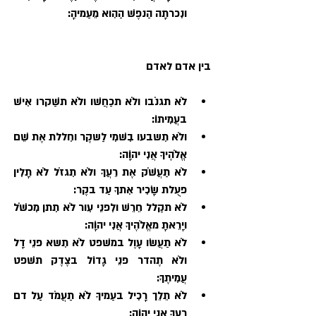
ונִכרתָה הַנפֶשׁ הַהִוא מֵעַמיהָ:
בין אדם לאדם
לֹא תגנֹבו ולֹא תכַחֲשׁו ולֹא תשַׁקרו אִישׁ 
בעֲמִיתוֹ:
ולֹא תִשבעו בִשׁמִי לַשקֶר וחִללת אֶת שֵׁם 
אֱלֹהֶיךָ אֲנִי יהוָֹה:
לֹא תַעֲשֹׁק אֶת רֵעֲךָ ולֹא תִגזֹל לֹא תָלִין 
פעֻלת שָׂכִיר אִתךָ עַד בקֶר:
לֹא תקַלל חֵרֵשׁ ולִפנֵי עִור לֹא תִתן מִכשֹׁל 
ויָרֵאתָ מאֱלֹהֶיךָ אֲנִי יהוָֹה:
לֹא תַעֲשׂו עָוֶל במשׁפט לֹא תִשא פנֵי דָל 
ולֹא תֶהדר פנֵי גָדוֹל בצֶדֶק תשׁפט 
עֲמִיתֶךָ:
לֹא תֵלֵך רָכִיל בעַמיךָ לֹא תַעֲמֹד עַל דם 
רֵעֶךָ אֲנִי יהוָֹה: