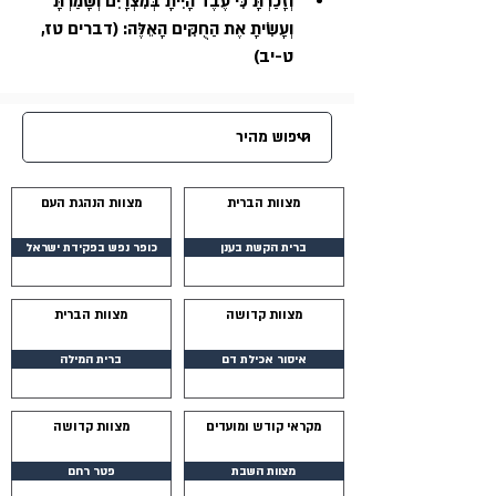
וְזָכַרְתָּ כִּי עֶבֶד הָיִיתָ בְּמִצְרָיִם וְשָׁמַרְתָּ 
וְעָשִׂיתָ אֶת הַחֻקִּים הָאֵלֶּה: (דברים טז, 
ט-יב)
מצוות הברית
מצוות הנהגת העם
ברית הקשת בענן
כופר נפש בפקידת ישראל
מצוות קדושה
מצוות הברית
איסור אכילת דם
ברית המילה
מקראי קודש ומועדים
מצוות קדושה
מצוות השבת
פטר רחם