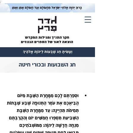
;
בָּרוּךְ יְהוָה אֱלֹהֵי יִשְׂרָאֵל מֵהָעוֹלָם וְעַד הָעוֹלָם אָמֵן וְאָמֵן
חקר התנ״ך ומגילות המקדש
הוצאה לאור של הספרים הגנוזים
וְעָשִׂיתָ חַג שָׁבֻעוֹת לַיהֹוָה אֱלֹהֶיךָ
חג השבועות ובכורי חיטה
וּסְפַרְתֶּם לָכֶם מִמָּחֳרַת הַשַּׁבָּת מִיּוֹם 
הֲבִיאֲכֶם אֶת עֹמֶר הַתְּנוּפָה שֶׁבַע שַׁבָּתוֹת 
תְּמִימֹת תִּהְיֶינָה: עַד מִמָּחֳרַת הַשַּׁבָּת 
הַשְּׁבִיעִת תִּסְפְּרוּ חֲמִשִּׁים יוֹם וְהִקְרַבְתֶּם 
מִנְחָה חֲדָשָׁה לַיהוָֹה: מִמּוֹשְׁבֹתֵיכֶם 
תָּבִיאִוּ לֶחֶם תְּנוּפָה שְׁתַּיִם שְׁנֵי עֶשְׂרֹנִים 