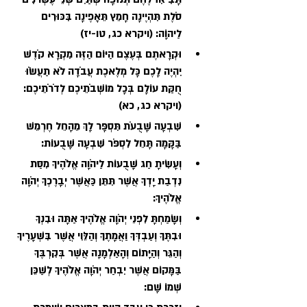
סֹלֶת תִּהְיֶינָה חָמֵץ תֵּאָפֶינָה בִּכּוּרִים 
לַיהוָֹה: (ויקרא כג, טו-יז)
וּקְרָאתֶם בְּעֶצֶם הַיּוֹם הַזֶּה מִקְרָא קֹדֶשׁ 
יִהְיֶה לָכֶם כָּל מְלֶאכֶת עֲבֹדָה לֹא תַעֲשֹׂוּ 
חֻקַּת עוֹלָם בְּכָל מוֹשְׁבֹתֵיכֶם לְדֹרֹתֵיכֶם: 
(ויקרא כג, כא)
שִׁבְעָה שָׁבֻעֹת תִּסְפָּר לָךְ מֵהָחֵל חֶרְמֵשׁ 
בַּקָּמָה תָּחֵל לִסְפֹּר שִׁבְעָה שָׁבֻעוֹת: 
וְעָשִׂיתָ חַג שָׁבֻעוֹת לַיהֹוָה אֱלֹהֶיךָ מִסַּת 
נִדְבַת יָדְךָ אֲשֶׁר תִּתֵּן כַּאֲשֶׁר יְבָרֶכְךָ יְהֹוָה 
אֱלֹהֶיךָ:
וְשָׂמַחְתָּ לִפְנֵי יְהֹוָה אֱלֹהֶיךָ אַתָּה וּבִנְךָ 
וּבִתֶּךָ וְעַבְדְּךָ וַאֲמָתֶךָ וְהַלֵּוִי אֲשֶׁר בִּשְׁעָרֶיךָ 
וְהַגֵּר וְהַיָּתוֹם וְהָאַלְמָנָה אֲשֶׁר בְּקִרְבֶּךָ 
בַּמָּקוֹם אֲשֶׁר יִבְחַר יְהֹוָה אֱלֹהֶיךָ לְשַׁכֵּן 
שְׁמוֹ שָׁם: 