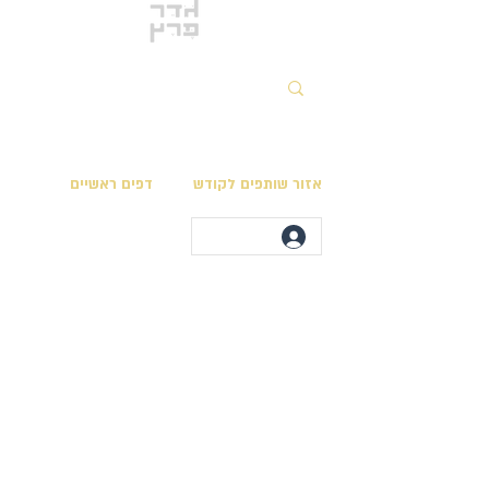
אזור שותפים לקודש
דפים ראשיים
מגילות בית המקדש
לוח השנה המקראי
ספרי חכמים ספרים להורדה
מועדי ה׳ בלוח המקראי
אוסף המפות
לימודי תורה ונוסח
מצוות התורה הכתובה
יצירת קשר
קריאת פרשות השבוע
חנות גֹדֵר פרץ
מצוות לקיום בימינו
ספר חנוך כריכה קשה
ספרים שהושבו לתנ״ך