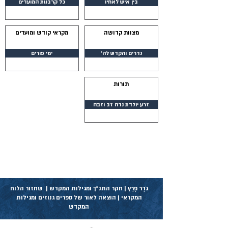
בין איש לאחיו
כל קרבנות המועדים
מצוות קדושה
מקראי קודש ומועדים
נדרים והקדש לה׳
ימי פורים
תורות
זרע יולדת נדה זב וזבה
גֹדֶר פֶרֶץ | חקר התנ״ך ומגילות המקדש | שחזור הלוח
המקראי | הוצאה לאור של ספרים גנוזים ומגילות
המקדש