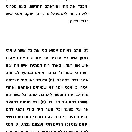
ואכבד את אחי ומיראתם החרשתי בעת מכרוני
ולא הגדתי לישמעאלים כי בן יעקב אנכי איש
גדול וצדיק.
(ז) אתם ראיתם אפוא בני את כל אשר עוניתי
למען אשר לא אכלים את אחי וגם אתם אהבו
איש את רעהו ובארך רוח הסתירו איש את עוון
רעהו כי שמח ה׳ בחבר אחים ובחפץ לב טוב
אשר ירצה באהבה. (ח) וכאשר באו אחי מצרימה
ויכירו כי אנכי יוסף לא שנאתים ואנחמם ואחרי
מות אבי עוד הוספתי לאהבה אותם וכל אשר ציוו
עשיתי להם עד בלי די. (ט) ולא נתתים להעצב
אף על מצער וכל אשר היה בידי נתתי להם
ובניהם היו בני ובני להם כעבדים ונפשם כנפשי
ויגונם יגוני וכל חליים חליי ועצתם עצתי. (י) ואנכי
לא התנשאתי עליהם בגאווה בהדר תפארתי ואהי