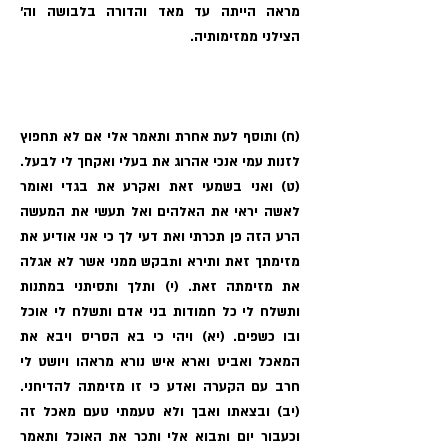
מראה הייתה עד מאד והדורה בלבושה וה׳
הצילני ממזימותיה.
(ח) ותוסף לעת אחרת ותאמר אלי אם לא תחפוץ
לזנות עמי אנכי אהרוג את בעלי ואקחך לי לבעל.
(ט) ואני בשמעי זאת ואקרע את בגדי ואומר
לאשה יראי את האלהים ואל תעשי את המעשה
הרע הזה פן תכרתי ואת דעי לך כי אני אודיע את
מזימתך זאת ותירא ותבקש ממני אשר לא אגלה
את מזימתה זאת. (י) ותלך ותסיתני במתנות
ותשלח לי כל חמודות בני אדם ותשלח לי אוכל
ובו כשפים. (יא) ויהי כי בא הסריס ויבא את
המאכל ואביט וארא איש נורא מראהו ויושט לי
חרב עם הקערה ואדע כי זו מזימתה להדיחני.
(יב) ובצאתו ואבך ולא טעמתי טעם מאכל זה
וכעבור יום ותבוא אלי ותכר את האוכל ותאמר