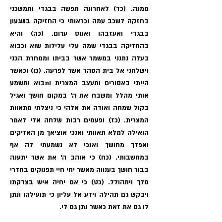
ממנה. (כד) לאחרונה תפשה בבגדי ותמשכני
בחזקה לשכב עמה וכראותי כי החזיקה בשגעון
בבגדי ואעזבהו ואנוס ערום. (כה) והיא
בהחזיקה בבגדי שמה עלי עלילות שוא וכבוא
בעלה נתנני במשמר אשר בביתו וממחרת הכני
וישלחני אל בית הסהר אשר לפרעה. (כו) וכאשר
הייתי באסורים ותעצב המצרית ותבוא ותשמע
אותי מהלל ומשבח את ה׳ במקום חושך ואגיל
בקול שמחה ואודה את אלהי כי ניצלתי מתאוות
המצרית. (כז) ופעמים רבות שלחה אלי לאמר
הואילה למלא תאוותי ואנכי אוציאך מן האזיקים
ואפדך מחושך ואנכי לא נשמעתי לה אף
במחשבותי. (כח) כי אוהב ה׳ את אשר יתענה
בבור חושך בענווה מאשר יחי חיי תפנוקים בחדרי
מלך ויתהולל. (כט) כי אם יחיה איש בצדקתו
ויבקש גם תהילה וידע אל עליון כי תועילהו ונתן
לו גם את זאת כאשר נתן גם לי.