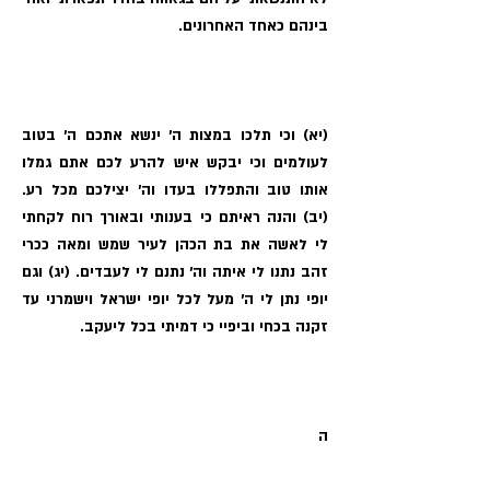
בינהם כאחד האחרונים.
(יא) וכי תלכו במצות ה׳ ינשא אתכם ה׳ בטוב
לעולמים וכי יבקש איש להרע לכם אתם גמלו
אותו טוב והתפללו בעדו וה׳ יצילכם מכל רע.
(יב) והנה ראיתם כי בענותי ובאורך רוח לקחתי
לי לאשה את בת הכהן לעיר שמש ומאה ככרי
זהב נתנו לי איתה וה׳ נתנם לי לעבדים. (יג) וגם
יופי נתן לי ה׳ מעל לכל יופי ישראל וישמרני עד
זקנה בכחי וביפיי כי דמיתי בכל ליעקב.
ה