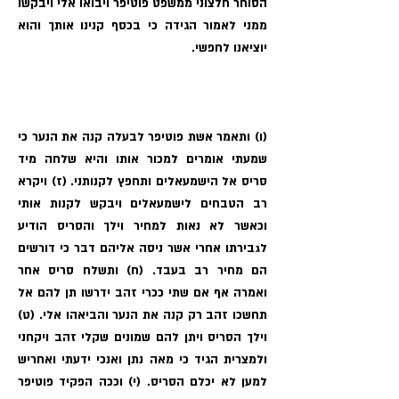
הסוחר חלצוני ממשפט פוטיפר ויבואו אלי ויבקשו
ממני לאמור הגידה כי בכסף קנינו אותך והוא
יוציאנו לחפשי.
(ו) ותאמר אשת פוטיפר לבעלה קנה את הנער כי
שמעתי אומרים למכור אותו והיא שלחה מיד
סריס אל הישמעאלים ותחפץ לקנותני. (ז) ויקרא
רב הטבחים לישמעאלים ויבקש לקנות אותי
וכאשר לא נאות למחיר וילך והסריס הודיע
לגבירתו אחרי אשר ניסה אליהם דבר כי דורשים
הם מחיר רב בעבד. (ח) ותשלח סריס אחר
ואמרה אף אם שתי ככרי זהב ידרשו תן להם אל
תחשכו זהב רק קנה את הנער והביאהו אלי. (ט)
וילך הסריס ויתן להם שמונים שקלי זהב ויקחני
ולמצרית הגיד כי מאה נתן ואנכי ידעתי ואחריש
למען לא יכלם הסריס. (י) וככה הפקיד פוטיפר