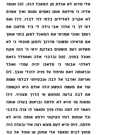
אלי מדוע לא אכלת מן המאכל הזה. (יג) ואומר
אליה כי מילאת אותו כשפים ומוות ואיך אמרת
לא אקריב לאלילים בלתי לה׳ לבדו. (יד) ואת
דעי לך כי אלהי אבי גילה לי ביד מלאכו את
רעתך ואנכי שמרתי את המאכל למען בחני אותך
אם תראיהו ותשובי מדרכך ולמען תווכחי כי לא
תשלוט רעת פושעים בצדקת יראי ה׳ הנה אקח
ואוכל בפניך. (טו) ובדברי אלה ואתפלל כזאת
לאלהי אבותי כי מלאכו יהיה עמדי ואוכל
ובראותה זאת ותיפול על פניה לרגלי ותבך. (יו)
וארימה ואדבר אל לבה ותבטיחני לבלתי עשות
עוד את מעשה הפשע הזה אולם היא הקשתה
את לבה ברעה ותחפש אי הדרך תצודני. (יז)
ותאנח מר והיא לא חלתה ובראות בעלה אותה
ויאמר לה למה נפלו פניך ותאמר לו צרה בלבבי
וכל אנחות רוחי הציקוני וירפא אותה והיא לא
חלתה. (יח) והיא לעת מצוא רצה אלי ובעלה היה
מחוץ לבית ותאמר אלי אחנק או אפול אל בור