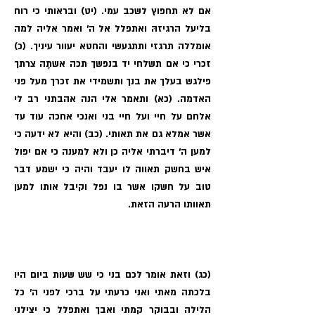
אם לא תחפוץ לשכב עמי. (יט) ובראותי כי רוח
בליעל הרגיזהּ ואתפלל אל ה׳ ואמר אליה למה
אומללה תרגזי ותתגעשי והחטא יעוור עיניך. (כ)
זכרי כי אם תשלחי יד בנפשך תכה אשתָה צרתך
פילגש בעלך את בנך ותשמידי את זכרך מעל פני
האדמה. (כא) ותאמר אלי הנה אהבתני רב לי
אלחם על חיי ועל חיי בני ואנכי אחכה עוד עד
אשר אמלא גם את תאותי. (כב) והיא לא ידעה כי
למען ה׳ דיברתי אליה כן ולא למענה כי אם יפול
איש בחשק תאווה לו יעבד והיה כי ישמע דבר
טוב על חשקו אשר בו נפל וקיבל אותו למען
תאוותו הרעה הזאת.
(כג) וזאת אומר לכם בני כי שש שעות ביום היו
בלכתה מאתי ואני כרעתי על ברכי לפני ה׳ כל
הלילה ובבוקר קמתי ואבך ואתפלל כי יצילני