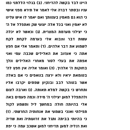
היינו לבד בקשה להדיחני. (ב) בגלוי הללתני כמו
עניו ובסתר דברה אלי לאמר אל תירא מפני אישי
כי הוא גם מאמין בענוותך ואם יאמר לו איש עלינו
לא יאמין ואני בכל אלה יצועי שק ואתפלל אל ה׳
כי יצילני מערמת המצרית. (ג) וכאשר לא יכלה
עשות דבר ותבוא אלי בערמה לקחת לקח
לשמוע את דבר אלהים. (ד) ותאמר אלי אם חפץ
אתה כי אעזוב את האלילים שכבה עמי ואני
אפתה את בעלי לסור מאחרי האלילים ונלך
בחוקות ה׳ אלהיך. (ה) ואומר אליה אין חפץ לה׳
בטומאת יראיו ולא ירצה בנואפים כי אם באלה
אשר בטוהר לבב ובנקיון שפתים יקרבו אליו
ותחרש כי בקשה למלא תאותה. (ו) וארבה לצום
ולהתפלל למען יצילני ה׳ מידה וכמה פעמים באה
אלי בהיותה חולה במחשך ליל ותשמע לקול
תפילתי ואנכי בשמעי את אנחותיה החרשתי. (ז)
כי בהיותי בביתה ותגל את זרועותיה ואת שדיה
ואת רגליה למען תדיחני למען אשכב עמה כי יפת