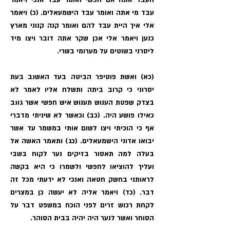
העבד אתה אם חפשי ואומר עבד אנכי ויאמר
עבד מי אתה ואומר עבד הישמעאלים. (כ) ויאמר
אלי איך היית עבד להם ואומר קנה קנוני מארץ
כנען ויאמר אלי אכן שקר אתה דובר ויצו מיד
ליסרני בשוטים על מערומי בשרי.
(כא) ואשת פוטיפר הביטה בעד האשנב בעת
יסרוני כי קרוב ביתה ותשלח אליו לאמר לא
בצדק שפטת הענוש תענוש איש חפשי אשר גונב
כאילו פושע היה. (כב) וכאשר לא שיניתי מדברי
אף כי הוכיתי ויצו לשום אותי במשמר עד אשר
יבואו אדוני הישמעאלים. (כג) ותאמר האשה אל
בעלה למה תאסור בזיקים נער לקוח בשבי
ועליך להוציאו לחפשי ולשמרו כי היא בקשה
לראותני בחשק חטאה ואנכי לא ידעתי מכל זה
דבר. (כד) ויאמר אליה לא יעשה כן במצרים
לקחת רכוש זרים לפני הוכח במשפט דבר על
הסוחר ואשר לנער היה יהיה בבית הסוהר.