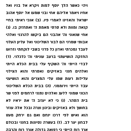
ויהי כאשר הלך יוסף למות ויקרא אל בניו ואל
אחיו ויאמר אליהם אחי ובני שמעו אל יוסף אהוב
ישראל והאזינו לאמרי פיו. (ב) אנכי ראיתי בחיי
קנאה ומוות ולא סרתי מאמת ה׳ ואתחזק בו. (ג)
אחי שנאוני וה׳ אהבני הם ביקשו להרגני ואלהי
אבותי שמרני הם לבור השליכוני ואל עליון העלני
לעבד נמכרתי ואדון כל פדני בשבי לוקחתי וזרועו
החזקה הושיעתני ברעב עוניתי וה׳ כלכלני. (ד)
לבדי הייתי וה׳ השקיף עלי בבית הכלא הייתי
ואלהים חנני באזיקים נאסרתי והוא הצילני
עלילות רעות שמו עלי המצרים והוא הושיעני
עבד הייתי וירוממני. (ה) בבית הכלא השליכוני
הכוני שמוני ללעג ואלהים נתנני לרחמים לפני שר
בית הסהר. (ו) כי לא יעזב ה׳ את יראיו לא
בחושך ולא באזיקים וביגון וצרה ובכל אלה עוזר
הוא ואיש לפי דרכו ינחם ואם גם ירחק מעט
לבחון יצר לב. (ז) בעשרה נסיונות בחנני ובכולם
ארך רוח הייתי כי רפואה גדולה אורך רוח והרבה