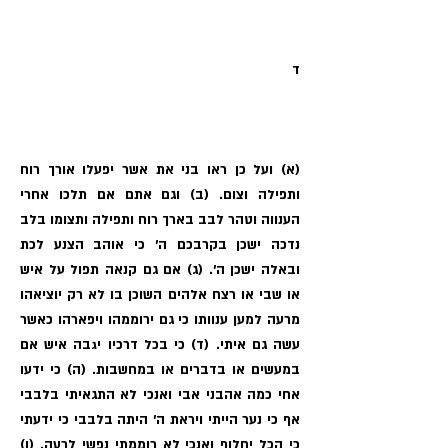
ד
(א) ועל כן ראו בני את אשר יפעלו אורך רוח
ותפילה וצום. (ב) וגם אתם אם תלכו אחרי
הענווה וטהר לבב בארך רוח ותפילה ותצומו בלב
נדכה ישכן בקרבכם ה׳ כי אוהב הצנע לכת
ובאלה ישכן ה׳. (ג) אם גם קנאה תפול על איש
או שבי או רצח אלהים השוכן בו לא רק יוציאהו
מרעה למען ענוותו כי גם ירוממהו ויפארהו כאשר
עשה גם איתי. (ד) כי בכל דרכיו יגבה איש אם
במעשים או בדברים או במחשבות. (ה) כי ידעו
אחי כמה אהבני אבי ואנכי לא התגאיתי בלבבי
אף כי נער הייתי ויראת ה׳ היתה בלבבי כי ידעתי
כי הכל יחלוף ואנכי לא רוממתי נפשי לרעה. (ו)