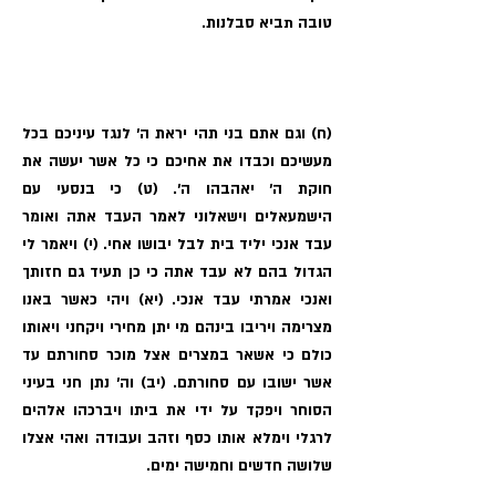
טובה תביא סבלנות.
(ח) וגם אתם בני תהי יראת ה׳ לנגד עיניכם בכל
מעשיכם וכבדו את אחיכם כי כל אשר יעשה את
חוקת ה׳ יאהבהו ה׳. (ט) כי בנסעי עם
הישמעאלים וישאלוני לאמר העבד אתה ואומר
עבד אנכי יליד בית לבל יבושו אחי. (י) ויאמר לי
הגדול בהם לא עבד אתה כי כן תעיד גם חזותך
ואנכי אמרתי עבד אנכי. (יא) ויהי כאשר באנו
מצרימה ויריבו בינהם מי יתן מחירי ויקחני ויאותו
כולם כי אשאר במצרים אצל מוכר סחורתם עד
אשר ישובו עם סחורתם. (יב) וה׳ נתן חני בעיני
הסוחר ויפקד על ידי את ביתו ויברכהו אלהים
לרגלי וימלא אותו כסף וזהב ועבודה ואהי אצלו
שלושה חדשים וחמישה ימים.