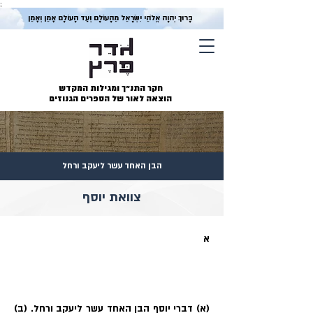
;
בָּרוּךְ יְהוָה אֱלֹהֵי יִשְׂרָאֵל מֵהָעוֹלָם וְעַד הָעוֹלָם אָמֵן וְאָמֵן
חקר התנ״ך ומגילות המקדש
הוצאה לאור של הספרים הגנוזים
הבן האחד עשר ליעקב ורחל
צוואת יוסף
א
(א) דברי יוסף הבן האחד עשר ליעקב ורחל. (ב)