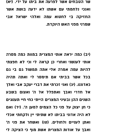
שר הטבחים אשר לפרעה את ביתו על ידי. (יא)
ואנכי נלחמתי עם אשתו לא ידעה בושת אשר
החזיקה בי לחטוא עמה ואלהי ישראל אבי
שמרני מפני האש היוקדת.
(יב) כמה יראה אותי המצרית במוות כמה מסרה
אותי לענשני ואחרי כן קראה לי וכי לא חפצתי
להיות עמה אמרה אלי אתה תמשול גם בי גם
בכל אשר בביתי אם תימסר לי ואתה תהיה
כאדוננו. (יג) ואני זכרתי את דברי יעקב אבי ואלך
אל חדרי ואבך ואתפלל אל ה׳ ואצום בשבע
השנים ההן ובעיני המצרים הייתי כחי חיי תענוגים
כי חן יצוק על פני כל הצמים למען ה׳. (יד) ואם
לא היה אדוני בביתו לא שתיתי יין ולקחתי אכלי
ואתן לעניים ולחולים. (טו) ואשחר את פני ה׳
ואבך על אודות המצרית אשת מוף כי הציקה לי