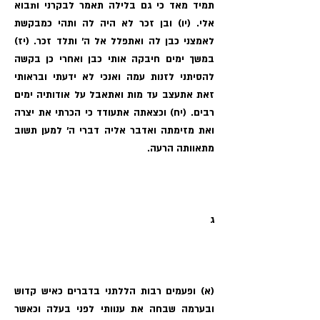
תמיד מאד כי גם בלילה תאמר לבקרני ותבוא
אלי. (יו) ובן זכר לא היה לה ותהי כמבקשת
לאמצני כבן לה ואתפלל אל ה׳ ותלד זכר. (יז)
במשך ימים חיבקה אותי כבן ואחרי כן בקשה
להסיתני לזנות עמה ואנכי לא ידעתי ובראותי
זאת אתעצב עד מות ואתאבל על אודותיה ימים
רבים. (יח) וכצאתה אתעודד כי הכרתי את יצרה
ואת מזימתה ואדבר אליה דברי ה׳ למען תשוב
מתאוותה הרעה.
ג
(א) ופעמים רבות הללתני בדברים כאיש קדוש
ובערמה שבחה את ענוותי לפני בעלה וכאשר