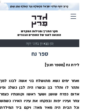
;
בָּרוּךְ יְהוָה אֱלֹהֵי יִשְׂרָאֵל מֵהָעוֹלָם וְעַד הָעוֹלָם אָמֵן וְאָמֵן
חקר התנ״ך ומגילות המקדש
הוצאה לאור של הספרים הגנוזים
וְנֹחַ מָצָא חֵן בְּעֵינֵי יְהוָה
ספר נח
לידת נח [מספר חנוך]