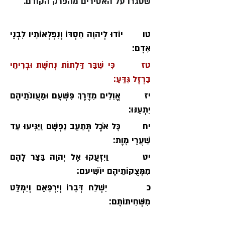
שסגרו על האסירים מהפרק הקודם.
טו       יוֹדוּ לְיהוָה חַסְדּוֹ וְנִפְלְאוֹתָיו לִבְנֵי 
אָדָם׃
טז       כִּי שִׁבַּר דַּלְתוֹת נְחֹשֶׁת וּבְרִיחֵי 
בַרְזֶל גִּדֵּעַ׃
יז        אֱוִלִים מִדֶּרֶךְ פִּשְׁעָם וּמֵעֲונֹתֵיהֶם 
יִתְעַנּוּ׃
יח       כָּל אֹכֶל תְּתַעֵב נַפְשָׁם וַיַּגִּיעוּ עַד 
שַׁעֲרֵי מָוֶת׃
יט       וַיִּזְעֲקוּ אֶל יְהוָה בַּצַּר לָהֶם 
מִמְּצֻקוֹתֵיהֶם יוֹשִׁיעם׃
כ        יִשְׁלַח דְּבָרוֹ וְיִרְפָּאֵם וְיַמְלֵּט 
מִשְּׁחִיתוֹתָם׃