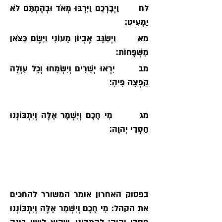
לח      וַיְבָרְכֵם וַיִּרְבּוּ מְאֹד וּבְהֶמְתָּם לֹא 
יַמְעִיט׃
מא      וַיְשַׂגֵּב אֶבְיוֹן מֵעוֹנִי וַיָּשֶׂם כַּצֹּאן 
מִשְׁפָּחוֹת׃
מב      יִרְאוּ יְשָׁרִים וְיִשְׂמָחוּ וְכָל עַוְלָה 
קָפְצָה פִּיהָ׃
מג       מִי חָכָם וְיִשְׁמָר אֵלֶּה וְיִתְבּוֹנְנוּ 
חַסְדֵי יְהוָה׃
בפסוק האחרון אומר המשורר להחכים 
את הקהל: מִי חָכָם וְיִשְׁמָר אֵלֶּה וְיִתְבּוֹנְנוּ 