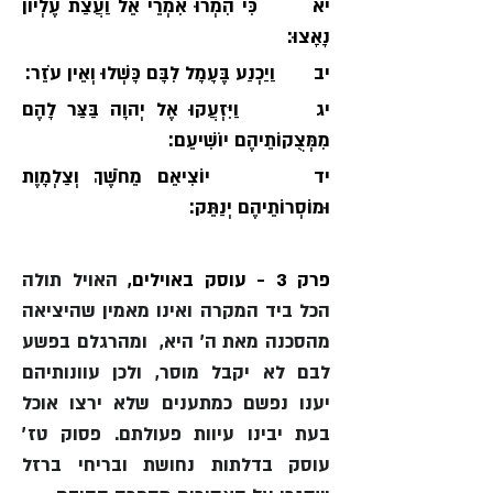
יא       כִּי הִמְרוּ אִמְרֵי אֵל וַעֲצַת עֶלְיוֹן 
נָאָצוּ׃
יב       וַיַכְנַע בֶּעָמָל לִבָּם כָּשְׁלוּ וְאֵין עֹזֵר׃
יג       וַיִּזְעֲקוּ אֶל יְהוָה בַּצַּר לָהֶם 
מִמְּצֻקוֹתֵיהֶם יוֹשִׁיעֵם׃
יד       יוֹצִיאֵם מֵחֹשֶׁךְ וְצַלְמָוֶת 
וּמוֹסְרוֹתֵיהֶם יְנַתֵּק׃
פרק 3 - עוסק באוילים, 
האויל תולה 
הכל ביד המקרה ואינו מאמין שהיציאה 
מהסכנה מאת ה׳ היא,  ומהרגלם בפשע 
לבם לא יקבל מוסר, ולכן עוונותיהם 
יענו נפשם כמתענים שלא ירצו אוכל 
בעת יבינו עיוות פעולתם. פסוק טז׳ 
עוסק בדלתות נחושת ובריחי ברזל 