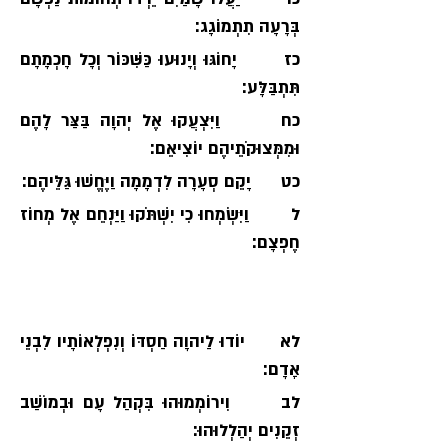
בְּרָעָה תִתְמוֹגָג׃  
כז       יָחוֹגּוּ וְיָנוּעוּ כַּשִּׁכּוֹר וְכָל חָכְמָתָם 
תִּתְבַּלָּע׃  
כח      וַיִּצְעֲקוּ אֶל יְהוָה בַּצַּר לָהֶם 
וּמִמְּצוּקֹתֵיהֶם יוֹצִיאֵם׃  
כט      יָקֵם סְעָרָה לִדְמָמָה וַיֶּחֱשׁוּ גַּלֵּיהֶם׃
ל        וַיִּשְׂמְחוּ כִי יִשְׁתֹּקוּ וַיַּנְחֵם אֶל מְחוֹז 
חֶפְצָם׃
לא      יוֹדוּ לַיהוָה חַסְדּוֹ וְנִפְלְאוֹתָיו לִבְנֵי 
אָדָם׃
לב      וִירוֹמְמוּהוּ בִּקְהַל עָם וּבְמוֹשַׁב 
זְקֵנִים יְהַלְלוּהוּ׃