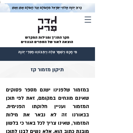
;
בָּרוּךְ יְהוָה אֱלֹהֵי יִשְׂרָאֵל מֵהָעוֹלָם וְעַד הָעוֹלָם אָמֵן וְאָמֵן
חקר התנ״ך ומגילות המקדש
הוצאה לאור של הספרים הגנוזים
מִי חָכָם וְיִשְׁמָר אֵלֶּה וְיִתְבּוֹנְנוּ חַסְדֵי יְהוָה
תיקון מזמור קז
במזמור שלפנינו ישנם מספר פסוקים 
שאינם מונחים במקומם, זאת לפי תוכן 
המזמור ועניין חלוקתו הפנימית. 
בבאורנו זה לא נבאר את מילות 
המזמור, שאינו צריך לכל באור כי בלשון 
מובנת כתוב הוא, אלא נשים לבנו לתוכן 