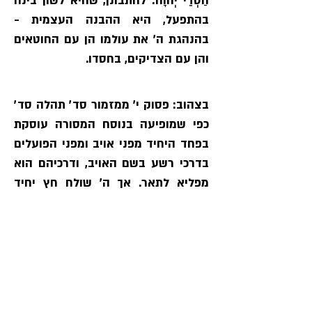
חַסְדֵי יְהוָה׃ להתבונן, שהיא לשון בינה 
בהתפעל, היא ההבנה העצמית -  
בהנהגת ה׳ את עולמו הן עם החוטאים 
והן עם הצדיקים, בחסדו.
בצהוב: פסוק י׳ ממזמור סד׳ תהלה סד׳ 
כפי שמופיעה בנוסח המסורה עוסקת 
בפחד היחיד מפני אויב ומפני הפועלים 
בדרכי רשע בשם האויב, ודרכיהם הוא 
מפליא לתאר. אך ה׳ שולח חץ יחיד 
המביא למכות רבות ופתאומיות 
ברשעים, ועל כן בעל המזמור ממליץ 
בסיום - על הצדיק לשמוח ולחסות בה׳ 
וזהו סיום המזמור המהווה מסגרת 
לתחילתו - תַּסְתִּירֵנִי מִסּוֹד מְרֵעִים 
מֵרִגְשַׁת פֹּעֲלֵי אָוֶן.