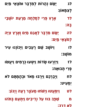
לג       יָשֵׂם נְהָרוֹת לְמִדְבָּר וּמֹצָאֵי מַיִם 
לְצִמָּאוֹן׃
לד      אֶרֶץ פְּרִי לִמְלֵחָה מֵרָעַת יוֹשְׁבֵי 
בָהּ׃
לה      יָשֵׂם מִדְבָּר לַאֲגַם מַיִם וְאֶרֶץ צִיָּה 
לְמֹצָאֵי מָיִם׃
לו       וַיּוֹשֶׁב שָׁם רְעֵבִים וַיְכוֹנְנוּ עִיר 
מוֹשָׁב׃
לז       וַיִּזְרְעוּ שָׂדוֹת וַיִּטְּעוּ כְרָמִים וַיּעֲשׂוּ 
פְּרִי תְבוּאָה׃
לח      וַיְבָרְכֵם וַיִּרְבּוּ מְאֹד וּבְהֶמְתָּם לֹא 
יַמְעִיט׃
לט      וַיִּמְעֲטוּ וַיָּשֹׁחוּ מֵעֹצֶר רָעָה וְיָגוֹן׃
מ        שַׁפָךְ בּוּז עַל נְדִיבִים וַיַּתְעֵם בְּתֹהוּ 
לֹא דָרֶךְ׃