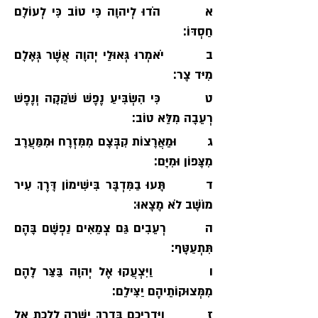
א        הֹדוּ לְיהוָה כִּי טוֹב כִּי לְעוֹלָם 
חַסְדּוֹ׃
ב        יֹאמְרוּ גְּאוּלֵי יְהוָה אֲשֶׁר גְּאָלָם 
מִיּד צָר׃
ט        כִּי הִשְׂבִּיעַ נֶפֶשׁ שֹׁקֵקָה וְנֶפֶשׁ 
רְעֵבָה מִלֵּא טוֹב׃
ג        וּמֵאֲרָצוֹת קִבְּצָם מִמִּזְרָח וּמִמַּעֲרָב 
מִצָּפוֹן וּמִיָּם׃
ד        תָּעוּ בַמִּדְבָּר בִּישִׁימוֹן דָּרֶךְ עִיר 
מוֹשָׁב לֹא מָצָאוּ׃
ה        רְעֵבִים גַּם צְמֵאִים נַפְשָׁם בָּהֶם 
תִּתְעַטָּף׃
ו         וַיִּצְעֲקוּ אֶל יְהוָה בַּצַּר לָהֶם 
מִמְּצוּקוֹתֵיהֶם יַצִּילֵם׃
ז         וַיַּדְרִיכֵם בְּדֶרֶךְ יְשָׁרָה לָלֶכֶת אֶל 