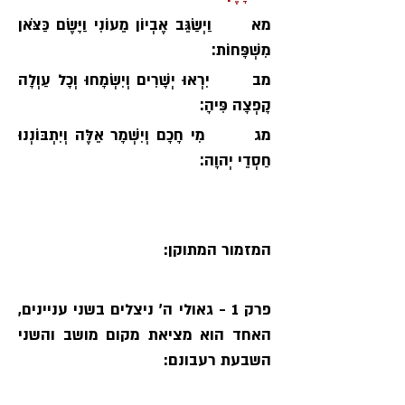
מא      וַיְשַׂגֵּב אֶבְיוֹן מֵעוֹנִי וַיָּשֶׂם כַּצֹּאן 
מִשְׁפָּחוֹת׃
מב      יִרְאוּ יְשָׁרִים וְיִשְׂמָחוּ וְכָל עַוְלָה 
קָפְצָה פִּיהָ׃
מג       מִי חָכָם וְיִשְׁמָר אֵלֶּה וְיִתְבּוֹנְנוּ 
חַסְדֵי יְהוָה׃
המזמור המתוקן:
פרק 1 - גאולי ה׳ ניצלים בשני עניינים, 
האחד הוא מציאת מקום מושב והשני 
השבעת רעבונם: