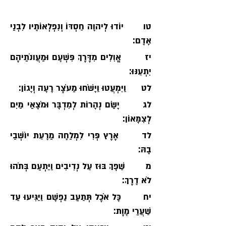
טו       יוֹדוּ לְיהוָה חַסְדּוֹ וְנִפְלְאוֹתָיו לִבְנֵי 
אָדָם׃
יז        אֱוִלִים מִדֶּרֶךְ פִּשְׁעָם וּמֵעֲונֹתֵיהֶם 
יִתְעַנּוּ׃
לט      וַיִּמְעֲטוּ וַיָּשֹׁחוּ מֵעֹצֶר רָעָה וְיָגוֹן׃
לג       יָשֵׂם נְהָרוֹת לְמִדְבָּר וּמֹצָאֵי מַיִם 
לְצִמָּאוֹן׃
לד      אֶרֶץ פְּרִי לִמְלֵחָה מֵרָעַת יוֹשְׁבֵי 
בָהּ׃
מ        שַׁפָךְ בּוּז עַל נְדִיבִים וַיַּתְעֵם בְּתֹהוּ 
לֹא דָרֶךְ׃
יח       כָּל אֹכֶל תְּתַעֵב נַפְשָׁם וַיַּגִּיעוּ עַד 
שַׁעֲרֵי מָוֶת׃