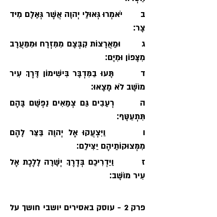
ב       יֹאמְרוּ גְּאוּלֵי יְהוָה אֲשֶׁר גְּאָלָם מִיּד 
צָר׃
ג        וּמֵאֲרָצוֹת קִבְּצָם מִמִּזְרָח וּמִמַּעֲרָב 
מִצָּפוֹן וּמִיָּם׃
ד       תָּעוּ בַמִּדְבָּר בִּישִׁימוֹן דָּרֶךְ עִיר 
מוֹשָׁב לֹא מָצָאוּ׃
ה       רְעֵבִים גַּם צְמֵאִים נַפְשָׁם בָּהֶם 
תִּתְעַטָּף׃
ו        וַיִּצְעֲקוּ אֶל יְהוָה בַּצַּר לָהֶם 
מִמְּצוּקוֹתֵיהֶם יַצִּילֵם׃
ז        וַיַּדְרִיכֵם בְּדֶרֶךְ יְשָׁרָה לָלֶכֶת אֶל 
עִיר מוֹשָׁב׃
פרק 2 - עוסק באסירים יושבי חושך על 