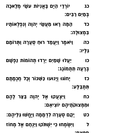
כג       יוֹרְדֵי הַיָּם בָּאֳנִיּוֹת עֹשֵׂי מְלָאכָה 
בְּמַיִם רַבִּים׃  
כד      הֵמָּה רָאוּ מַעֲשֵׂי יְהוָה וְנִפְלְאוֹתָיו 
בִּמְצוּלָה׃  
כה      וַיֹּאמֶר וַיַּעֲמֵד רוּחַ סְעָרָה וַתְּרוֹמֵם 
גַּלָּיו׃ 
כו       יַעֲלוּ שָׁמַיִם יֵרְדוּ תְהוֹמוֹת נַפְשָׁם 
בְּרָעָה תִתְמוֹגָג׃  
כז       יָחוֹגּוּ וְיָנוּעוּ כַּשִּׁכּוֹר וְכָל חָכְמָתָם 
תִּתְבַּלָּע׃  
כח      וַיִּצְעֲקוּ אֶל יְהוָה בַּצַּר לָהֶם 
וּמִמְּצוּקֹתֵיהֶם יוֹצִיאֵם׃  
כט      יָקֵם סְעָרָה לִדְמָמָה וַיֶּחֱשׁוּ גַּלֵּיהֶם׃
ל        וַיִּשְׂמְחוּ כִי יִשְׁתֹּקוּ וַיַּנְחֵם אֶל מְחוֹז 
חֶפְצָם׃