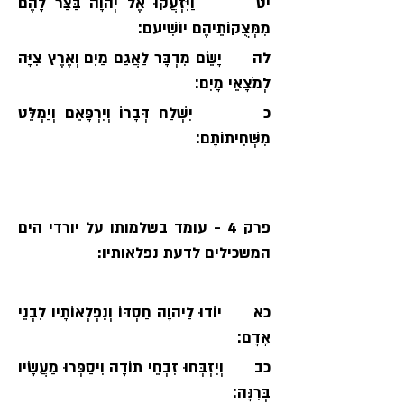
יט       וַיִּזְעֲקוּ אֶל יְהוָה בַּצַּר לָהֶם 
מִמְּצֻקוֹתֵיהֶם יוֹשִׁיעם׃
לה      יָשֵׂם מִדְבָּר לַאֲגַם מַיִם וְאֶרֶץ צִיָּה 
לְמֹצָאֵי מָיִם׃
כ        יִשְׁלַח דְּבָרוֹ וְיִרְפָּאֵם וְיַמְלֵּט 
מִשְּׁחִיתוֹתָם׃
פרק 4 - עומד בשלמותו על יורדי הים 
המשכילים לדעת נפלאותיו:
כא      יוֹדוּ לַיהוָה חַסְדּוֹ וְנִפְלְאוֹתָיו לִבְנֵי 
אָדָם׃
כב      וְיִזְבְּחוּ זִבְחֵי תוֹדָה וִיסַפְּרוּ מַעֲשָׂיו 
בְּרִנָּה׃