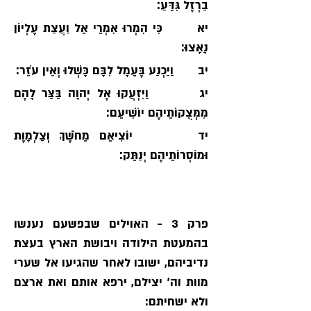
בַרְזֶל גִּדֵּעַ׃
יא       כִּי הִמְרוּ אִמְרֵי אֵל וַעֲצַת עֶלְיוֹן 
נָאָצוּ׃
יב       וַיַכְנַע בֶּעָמָל לִבָּם כָּשְׁלוּ וְאֵין עֹזֵר׃
יג        וַיִּזְעֲקוּ אֶל יְהוָה בַּצַּר לָהֶם 
מִמְּצֻקוֹתֵיהֶם יוֹשִׁיעֵם׃
יד       יוֹצִיאֵם מֵחֹשֶׁךְ וְצַלְמָוֶת 
וּמוֹסְרוֹתֵיהֶם יְנַתֵּק׃
פרק 3 - האוילים שבפשעם נענשו 
בהמעטת הילודה ויבושת הארץ בעצת 
נדיביהם, ישובו לאחר שהגיעו אל שערי 
מוות וה׳ יצילם, ירפא אותם ואת ארצם 
ולא ישחיתם: