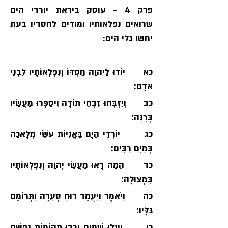
פרק 4 - עוסק ביראת יורדי הים 
שרואים נפלאותיו ומודים לחסדיו בעת 
יחשו גלי הים:
כא      יוֹדוּ לַיהוָה חַסְדּוֹ וְנִפְלְאוֹתָיו לִבְנֵי 
אָדָם׃
כב      וְיִזְבְּחוּ זִבְחֵי תוֹדָה וִיסַפְּרוּ מַעֲשָׂיו 
בְּרִנָּה׃
כג       יוֹרְדֵי הַיָּם בָּאֳנִיּוֹת עֹשֵׂי מְלָאכָה 
בְּמַיִם רַבִּים׃  
כד      הֵמָּה רָאוּ מַעֲשֵׂי יְהוָה וְנִפְלְאוֹתָיו 
בִּמְצוּלָה׃  
כה      וַיֹּאמֶר וַיַּעֲמֵד רוּחַ סְעָרָה וַתְּרוֹמֵם 
גַּלָּיו׃ 
כו       יַעֲלוּ שָׁמַיִם יֵרְדוּ תְהוֹמוֹת נַפְשָׁם 