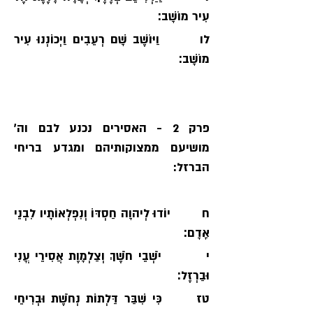
עִיר מוֹשָׁב׃
לו       וַיּוֹשֶׁב שָׁם רְעֵבִים וַיְכוֹנְנוּ עִיר 
מוֹשָׁב׃
פרק 2 - האסירים נכנע לבם וה׳ 
מושיעם ממצוקותיהם ומגדע בריחי 
הברזל:
ח        יוֹדוּ לְיהוָה חַסְדּוֹ וְנִפְלְאוֹתָיו לִבְנֵי 
אָדָם׃
י         יֹשְׁבֵי חֹשֶׁךְ וְצַלְמָוֶת אֲסִירֵי עֳנִי 
וּבַרְזֶל׃
טז      כִּי שִׁבַּר דַּלְתוֹת נְחֹשֶׁת וּבְרִיחֵי 