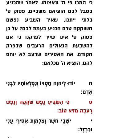
כי המרו פי ה׳ ונאצוהו. לאחר שהכניע 
בסבל לבם הוציאם משביים, פסוק ט׳ 
בלתי ייתכן, שאיך השביע נפשם 
השוקקה טרם הכניע בעמת לבם? על כן 
פסוק ט׳ אינו שייך לפרקנו כי אם 
להשבעת הגאולים הרעבים שבפרק 
הקודם. את האסירים שרעב לא יוחס 
להם, הוציא ה׳ מכלאם:
ח        יוֹדוּ לְיהוָה חַסְדּוֹ וְנִפְלְאוֹתָיו לִבְנֵי 
אָדָם׃
ט        כִּי הִשְׂבִּיעַ נֶפֶשׁ שֹׁקֵקָה וְנֶפֶשׁ 
רְעֵבָה מִלֵּא טוֹב׃ 
י         יֹשְׁבֵי חֹשֶׁךְ וְצַלְמָוֶת אֲסִירֵי עֳנִי 
וּבַרְזֶל׃