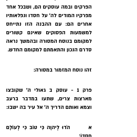
הפרקים ובמה עוסקים הם, ושבכל אחד 
מפרקיו המודים לה׳ על חסדו ונפלאותיו 
אחרים הם: עם ההבנה הזו נתייחס 
למשמעות הפסוקים שאינם קשורים 
למקומם בנוסח המסורה ובהמשך נראה 
סדרם הנכון והתאמתם למקומם החדש.
זהו נוסח המזמור במסורה:
פרק 1 - עוסק ב גאולי ה׳ שקובצו 
מארצות צרים, שתעו במדבר ברעב 
וצמא ואותם הדריך ה׳ אל עיר בה ישבו:
א       הֹדוּ לְיהוָה כִּי טוֹב כִּי לְעוֹלָם 
חַסְדּוֹ׃