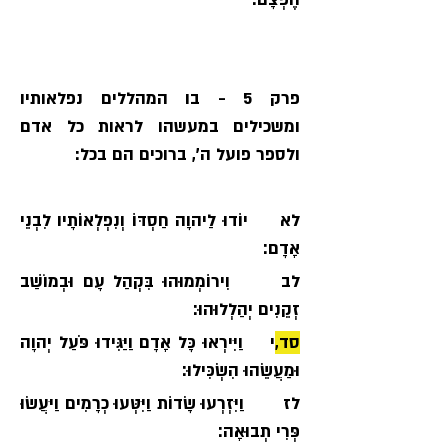
פרק 5 - בו המהללים נפלאותיו 
ומשכילים במעשהו לראות כל אדם 
ולספר פועל ה׳, ברוכים הם בכל:
לא     יוֹדוּ לַיהוָה חַסְדּוֹ וְנִפְלְאוֹתָיו לִבְנֵי 
אָדָם׃
לב      וִירוֹמְמוּהוּ בִּקְהַל עָם וּבְמוֹשַׁב 
זְקֵנִים יְהַלְלוּהוּ׃
סד,י
    וַיִּירְאוּ כָּל אָדָם וַיַּגִּידוּ פֹּעַל יְהוָה 
וּמַעֲשֵׂהוּ הִשְׂכִּילוּ׃
לז       וַיִּזְרְעוּ שָׂדוֹת וַיִּטְּעוּ כְרָמִים וַיּעֲשׂוּ 
פְּרִי תְבוּאָה׃