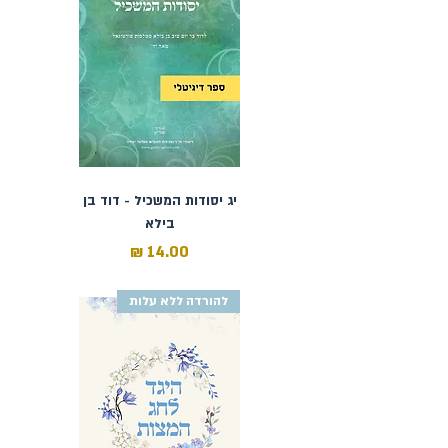
יג יסודות המשכיל - דוד בן
בילא
מחיר
כולל מע״מ
להורדה ללא עלות