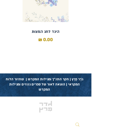
היגד לחג המצות
מחיר
כולל מע״מ
גֹדֶר פֶרֶץ | חקר התנ״ך ומגילות המקדש | שחזור הלוח
המקראי | הוצאה לאור של ספרים גנוזים ומגילות
המקדש