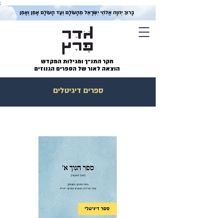
;
בָּרוּךְ יְהוָה אֱלֹהֵי יִשְׂרָאֵל מֵהָעוֹלָם וְעַד הָעוֹלָם אָמֵן וְאָמֵן
חקר התנ״ך ומגילות המקדש
הוצאה לאור של הספרים הגנוזים
ספרים דיגיטלים