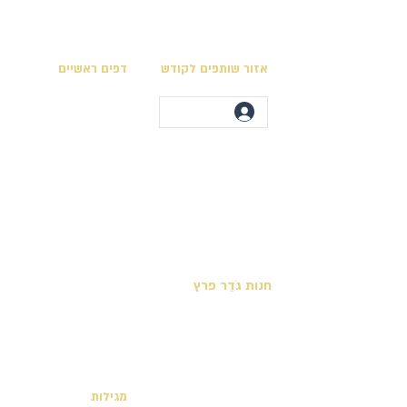
אזור שותפים לקודש
דפים ראשיים
מגילות בית המקדש
לוח השנה המקראי
ספרי חכמים ספרים להורדה
מועדי ה׳ בלוח המקראי
אוסף המפות
לימודי תורה ונוסח
מצוות התורה הכתובה
יצירת קשר
קריאת פרשות השבוע
חנות גֹדֵר פרץ
מצוות לקיום בימינו
ספר חנוך כריכה קשה
ספרים שהושבו לתנ״ך
ספר היובלים כריכה קשה
ספר תהלות | מבנה הארץ
ספרים דיגיטלים - חינם
מגילות