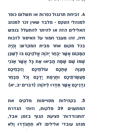
4. זביחת תרנגול כפרות או תשלום כופר 
למנהלי הטקס - מלבד שאין זכר למנהג 
האלילים הזה או להיתר להתעלל בנפש 
חיה, זהו מעבר חמור על האיסור לזבוח 
בכל מקום אחר מבית המקדש: וְהָיָה 
הַמָּקוֹם אֲשֶׁר יִבְחַר יְהֹוָה אֱלֹהֵיכֶם בּוֹ לְשַׁכֵּן 
שְׁמוֹ שָׁם שָׁמָּה תָבִיאוּ אֵת כָּל אֲשֶׁר אָנֹכִי 
מְצַוֶּה אֶתְכֶם עוֹלֹתֵיכֶם וְזִבְחֵיכֶם 
מַעְשְׂרֹתֵיכֶם וּתְרֻמַת יֶדְכֶם וְכֹל מִבְחַר 
נִדְרֵיכֶם אֲשֶׁר תִּדְּרוּ לַיהֹוָה: (דברים יב, יא)
5. בקהילות מסויימות מלקים את 
המתענים 39 מלקות, וזוהי הגדרת 
׳התגודדות׳ פציעת הגוף בזמן אבל, 
מנהג עובדי אלילים: לֹא 
תִתְגֹּדְדוּ
 וְלֹא 