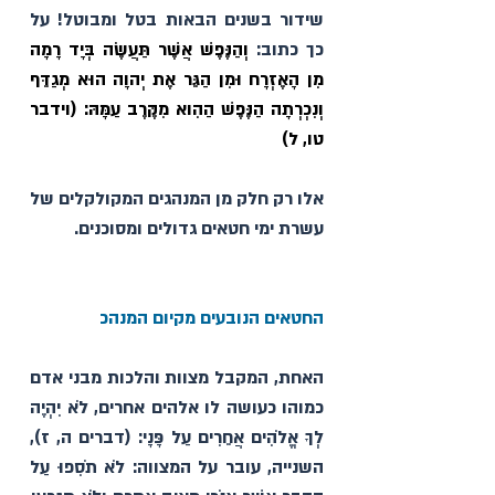
שידור בשנים הבאות בטל ומבוטל! על 
כך כתוב: 
וְהַנֶּפֶשׁ אֲשֶׁר תַּעֲשֶׂה 
בְּיָד
רָמָה
מִן הָאֶזְרָח וּמִן הַגֵּר אֶת יְהוָה הוּא מְגַדֵּף 
וְנִכְרְתָה הַנֶּפֶשׁ הַהִוא מִקֶּרֶב עַמָּהּ: (וידבר 
טו, ל)
אלו רק חלק מן המנהגים המקולקלים של 
עשרת ימי חטאים גדולים ומסוכנים.
החטאים הנובעים מקיום המנהכ
האחת, המקבל מצוות והלכות מבני אדם 
כמוהו כעושה לו אלהים אחרים, לֹא יִהְיֶה 
לְךָ אֱלֹהִים אֲחֵרִים עַל פָּנָי: (דברים ה, ז), 
השנייה, עובר על המצווה: לֹא תֹסִפוּ עַל 