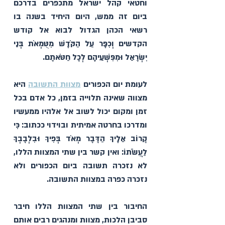
וחטאי קהל ישראל מתכפרים בדרכם 
ביום זה ממש, היום היחיד בשנה בו 
רשאי הכהן הגדול לבוא אל קודש 
הקדשים וְכִפֶּר עַל הַקֹּדֶשׁ מִטֻּמְאֹת בְּנֵי 
יִשְׂרָאֵל וּמִפִּשְׁעֵיהֶם לְכָל חַטֹּאתָם. 
לעומת יום הכפורים 
מצוות התשובה
 היא 
מצווה שאינה תלוייה בזמן, כל אדם בכל 
זמן ומקום יכול לשוב אל אלהיו ממעשיו 
ומדרכו בחרטה אמיתית ובוידוי ככתוב: 
כִּי 
קָרוֹב אֵלֶיךָ הַדָּבָר מְאֹד 
בְּפִיךָ וּבִלְבָבְךָ
לַעֲשֹׂתוֹ׃ ואין קשר בין שתי המצוות הללו, 
לא נזכרה תשובה ביום הכפורים ולא 
נזכרה כפרה במצוות התשובה.
החיבור בין שתי המצוות הללו חיבר 
סביבן הלכות, מצוות ומנהגים רבים אותם 