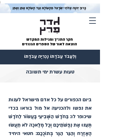
;
בָּרוּךְ יְהוָה אֱלֹהֵי יִשְׂרָאֵל מֵהָעוֹלָם וְעַד הָעוֹלָם אָמֵן וְאָמֵן
חקר התנ״ך ומגילות המקדש
הוצאה לאור של הספרים הגנוזים
וְלַעֲבֹד עֲבֹדָתוֹ נָכְרִיָּה עֲבֹדָתוֹ
טעות עשרת ימי תשובה
ביום הכפורים על כל אדם מישראל לענות 
את נפשו ולהכניעה אל מול בוראו בכדי 
שיכופר לו: בַּחֹדֶשׁ הַשְּׁבִיעִי בֶּעָשׂוֹר לַחֹדֶשׁ 
תְּעַנּוּ אֶת נַפְשֹׁתֵיכֶם וְכָל מְלָאכָה לֹא תַעֲשׂוּ 
הָאֶזְרָח וְהַגֵּר הַגָּר בְּתוֹכֲכֶם: חטאי היחיד 