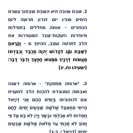
2. שבת שוּבה היא השבת שבתוך עשרת 
הימים שבין יום זכרון תרועה ליום 
הכפורים - אותה מחללים בתפילות 
מיוחדות וזעקות־שבר המעוררות את 
הלב לחרטה ועצב, ההיפך מ - 
וְקָרָאתָ
לַשַּׁבָּת
 עֹנֶג לִקְדוֹשׁ יְהוָה מְכֻבָּד וְכִבַּדְתּוֹ 
מֵעֲשׂוֹת דְּרָכֶיךָ מִמְּצוֹא חֶפְצְךָ וְדַבֵּר דָּבָר: 
(ישעיהו נח, יג)
3. ״ארוחה מפסקת״ - ארוחה דשנה 
ואבוסה המנוגדת להכנת הלב לתענית 
וגם לכתובים: בַּיָּמִים הָהֵם אֲנִי דָנִיֵּאל 
הָיִיתִי מִתְאַבֵּל שְׁלֹשָׁה שָׁבֻעִים יָמִים: לֶחֶם 
חֲמֻדוֹת לֹא אָכַלְתִּי וּבָשָׂר וָיַיִן לֹא בָא אֶל פִּי 
וְסוֹךְ לֹא סָכְתִּי עַד מְלֹאת שְׁלֹשֶׁת שָׁבֻעִים 
יָמִים: (דניאל י, ב-ג)