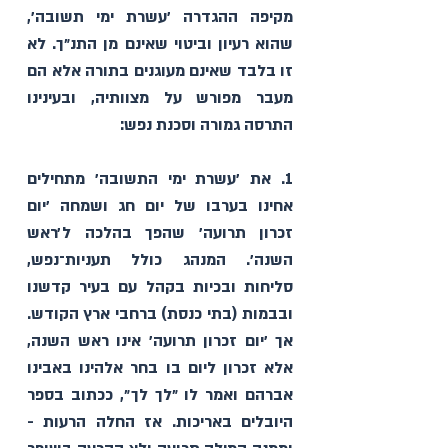
מקיפה ההגדרה ׳עשרת ימי תשובה׳, 
שהוא רעיון וביטוי שאינם מן התנ״ך. לא 
זו בלבד שאינם מעוגנים בתורה אלא הם 
מעבר מפורש על מצוותיה, ובעינינו 
התרסה גמורה וסכנת נפש:
1. את ׳עשרת ימי התשובה׳ מתחילים 
אחינו בערבו של יום חג ושמחה ׳יום 
זכרון תרועה׳ שהפך בהלכה ל׳ראש 
השנה׳. המנהג כולל תעניות־נפש, 
סליחות ובכיות בקהל עם בעיר קדשנו 
ובבמות (בתי כנסת) ברחבי ארץ הקודש. 
אך ׳יום זכרון תרועה׳ אינו ראש השנה, 
אלא זכרון ליום בו בחר אלהינו באבינו 
אברהם ואמר לו ״לך לך״, ככתוב בספר 
היובלים באריכות. אז החלה הרעות - 