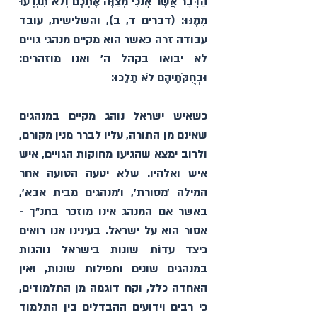
הַדָּבָר אֲשֶׁר אָנֹכִי מְצַוֶּה אֶתְכֶם וְלֹא תִגְרְעוּ 
מִמֶּנּוּ: (דברים ד, ב), והשלישית, עובד 
עבודה זרה כאשר הוא מקיים מנהגי גויים 
לא יבואו בקהל ה׳ ואנו מוזהרים: 
וּבְחֻקֹּתֵיהֶם
 לֹא תֵלֵכוּ׃
כשאיש ישראל נוהג מקיים במנהגים 
שאינם מן התורה, עליו לברר מנין מקורם, 
ולרוב ימצא שהגיעו מחוקות הגויים, איש 
איש ואלהיו. שלא יטעה הטועה אחר 
המילה ׳מסורת׳, ו׳מנהגים מבית אבא׳, 
באשר אם המנהג אינו מוזכר בתנ״ך -  
אסור הוא על ישראל. בעינינו אנו רואים 
כיצד עדוֹת שונות בישראל נוהגות 
במנהגים שונים ותפילות שונות, ואין 
האחדה כלל, וקח דוגמה מן התלמודים, 
כי רבים וידועים ההבדלים בין התלמוד 