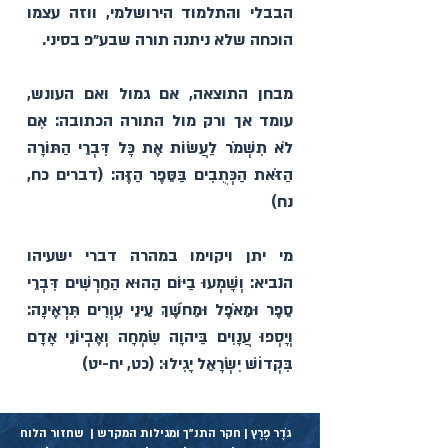
הבבלי והתלמוד הירושלמי, ווזה עצמו 
הוכחה שלא ניתנה תורה שבע״פ בסיני.
מבחן התוצאה, אם גמול ואם העונש, 
עומד אך ורק מול התורה הכתובה: אִם 
לֹא תִשְׁמֹר לַעֲשׂוֹת אֶת כָּל דִּבְרֵי הַתּוֹרָה 
הַזֹּאת הַכְּתֻבִים בַּסֵּפֶר הַזֶּה: (דברים כח, 
נח)
מי יתן ויקוימו במהרה דברי ישעיהו 
הנביא: וְשָׁמְעוּ בַיּוֹם הַהוּא הַחֵרְשִׁים דִּבְרֵי 
סֵפֶר וּמֵאֹפֶל וּמֵחֹשֶׁךְ עֵינֵי עִוְרִים תִּרְאֶינָה: 
וְיָסְפוּ עֲנָוִים בַּיהוָה שִׂמְחָה וְאֶבְיוֹנֵי אָדָם 
בִּקְדוֹשׁ יִשְׂרָאֵל יָגִילוּ: (כט, יח-יט)
גֹדֶר פֶרֶץ | חקר התנ״ך ומגילות המקדש | שחזור הלוח