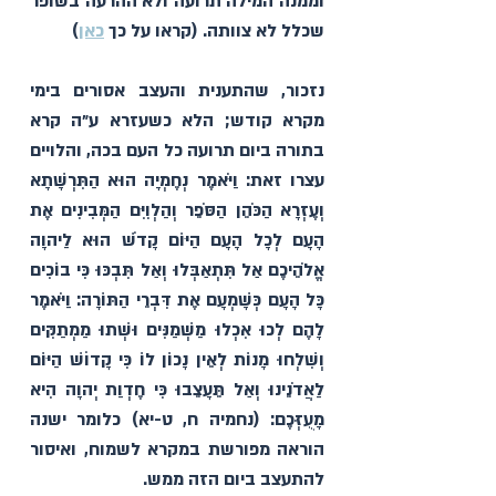
וממנה המילה תרועה ולא ההרעה בשופר 
שכלל לא צוותה. (קראו על כך 
כאן
)
נזכור, שהתענית והעצב אסורים בימי 
מקרא קודש; הלא כשעזרא ע״ה קרא 
בתורה ביום תרועה כל העם בכה, והלויים 
עצרו זאת: וַיֹּאמֶר נְחֶמְיָה הוּא הַתִּרְשָׁתָא 
וְעֶזְרָא הַכֹּהֵן הַסֹּפֵר וְהַלְוִיִּם הַמְּבִינִים אֶת 
הָעָם לְכָל הָעָם הַיּוֹם קָדֹשׁ הוּא לַיהוָה 
אֱלֹהֵיכֶם אַל תִּתְאַבְּלוּ וְאַל תִּבְכּוּ כִּי בוֹכִים 
כָּל הָעָם כְּשָׁמְעָם אֶת דִּבְרֵי הַתּוֹרָה: וַיֹּאמֶר 
לָהֶם לְכוּ אִכְלוּ מַשְׁמַנִּים וּשְׁתוּ מַמְתַקִּים 
וְשִׁלְחוּ מָנוֹת לְאֵין נָכוֹן לוֹ כִּי קָדוֹשׁ הַיּוֹם 
לַאֲדֹנֵינוּ וְאַל תֵּעָצֵבוּ כִּי חֶדְוַת יְהוָה הִיא 
מָעֻזְּכֶם: (נחמיה ח, ט-יא) כלומר ישנה 
הוראה מפורשת במקרא לשמוח, ואיסור 
להתעצב ביום הזה ממש.