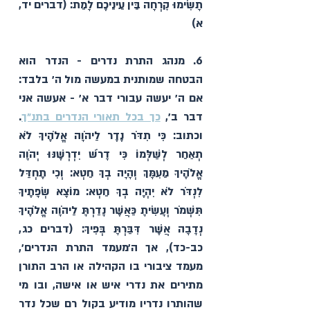
תָשִׂימוּ קׇרְחָה בֵּין עֵינֵיכֶם לָמֵת׃ (דברים יד, 
א) 
6. מנהג התרת נדרים - הנדר הוא 
הבטחה שמותנית במעשה מול ה׳ בלבד: 
אם ה׳ יעשה עבורי דבר א׳ - אעשה אני 
דבר ב׳, 
כך בכל תאורי הנדרים בתנ״ך
. 
וכתוב: כִּי תִדֹּר נֶדֶר לַיהֹוָה אֱלֹהֶיךָ לֹא 
תְאַחֵר לְשַׁלְּמוֹ כִּי דָרֹשׁ יִדְרְשֶׁנּוּ יְהֹוָה 
אֱלֹהֶיךָ מֵעִמָּךְ וְהָיָה בְךָ חֵטְא: וְכִי תֶחְדַּל 
לִנְדֹּר לֹא יִהְיֶה בְךָ חֵטְא: מוֹצָא שְׂפָתֶיךָ 
תִּשְׁמֹר וְעָשִׂיתָ כַּאֲשֶׁר נָדַרְתָּ לַיהֹוָה אֱלֹהֶיךָ 
נְדָבָה אֲשֶׁר דִּבַּרְתָּ בְּפִיךָ: (דברים כג, 
כב-כד), אך ה׳מעמד התרת הנדרים׳, 
מעמד ציבורי בו הקהילה או הרב התורן 
מתירים את נדרי איש או אישה, ובו מי 
שהותרו נדריו מודיע בקול רם שכל נדר 