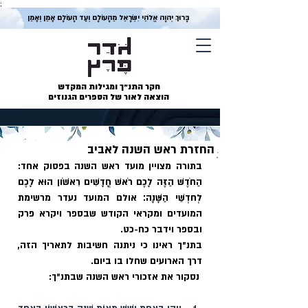
;
בָּרוּךְ יְהוָה אֱלֹהֵי יִשְׂרָאֵל מֵהָעוֹלָם וְעַד הָעוֹלָם אָמֵן וְאָמֵן
חקר התנ״ך ומגילות המקדש
הוצאה לאור של הספרים הגנוזים
החזרת ראש השנה לאביב
בתורה מצויין מועד ראש השנה בפסוק אחד: 
הַחֹדֶשׁ הַזֶּה לָכֶם רֹאשׁ חֳדָשִׁים רִאשֹׁון הוּא לָכֶם 
לְחדְשֵׁי הַשָּׁנָה׃ אולם המועד נעדר מרשימת 
המועדים ומקראי הקודש שבספר ויקרא פרק 
ובספר וידבר כח-כט. 
בתנ״ך ראינו כי ניתנה חשיבות לתאריך הזה, 
דרך הארועים שחלו בו ביום.
 נסקור את אזכורי ראש השנה שבתנ״ך: