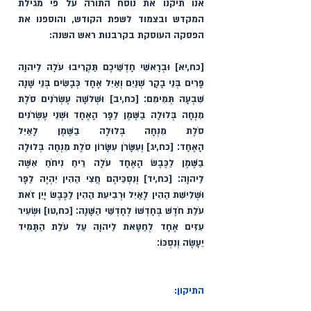
אנו תיקנו את נוסח התורה על פי מגילת 
המקדש ובצמוד לשפת הקודש, והוספנו את 
הפסקה העוסקת בקרבנות ראש השנה:
[כח,יא] וּבְרָאשֵׁי חָדְשֵׁיכֶם תַּקְרִיבוּ עֹלָה לַיהוָה 
פָּרִים בְּנֵי בָקָר שְׁנַיִם וְאַיִל אֶחָד כְּבָשִׂים בְּנֵי שָׁנָה 
שִׁבְעָה תְּמִימִם׃ [כח,יב] וּשְׁלֹשָׁה עֶשְׂרֹנִים סֹלֶת 
מִנְחָה בְּלוּלָה בַשֶּׁמֶן לַפָּר הָאֶחָד וּשְׁנֵי עֶשְׂרֹנִים 
סֹלֶת מִנְחָה בְּלוּלָה בַשֶּׁמֶן לָאַיִל 
הָאֶחָד׃ [כח,יג] וְעִשָּׂרֹן עִשָּׂרוֹן סֹלֶת מִנְחָה בְּלוּלָה 
בַשֶּׁמֶן לַכֶּבֶשׂ הָאֶחָד עֹלָה רֵיחַ נִיחֹחַ אִשֶּׁה 
לַיהוָה׃ [כח,יד] וְנִסְכֵּיהֶם חֲצִי הַהִין יִהְיֶה לַפָּר 
וּשְׁלִישִׁת הַהִין לָאַיִל וּרְבִיעִת הַהִין לַכֶּבֶשׂ יָיִן זֹאת 
עֹלַת חֹדֶשׁ בְּחָדְשׁוֹ לְחָדְשֵׁי הַשָּׁנָה׃ [כח,טו] וּשְׂעִיר 
עִזִּים אֶחָד לְחַטָּאת לַיהוָה עַל עֹלַת הַתָּמִיד 
יֵעָשֶׂה וְנִסְכּוֹ׃ 
התיקון: