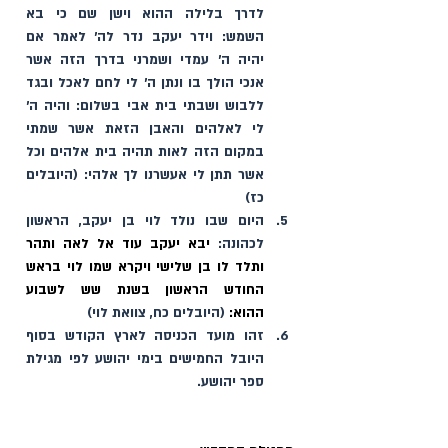
לדרך בלילה ההוא וישן שם כי בא 
השמש: וידר יעקב נדר לה׳ לאמר אם 
יהיה ה׳ עמדי ושמרני בדרך הזה אשר 
אנכי הולך בו ונתן ה׳ לי לחם לאכל ובגד 
ללבוש ושבתי בית אבי בשלום: והיה ה׳ 
לי לאלהים והאבן הזאת אשר שמתי 
במקום הזה לאות תהיה בית אלהים וכל 
אשר תתן לי אעשרנו לך אלהי: (היובלים 
כז)
היום שבו נולד לוי בן יעקב, הראשון 
לכהונה: 
יבא יעקב עוד אל לאה ותהר 
ותלד לו בן שלישי ויקרא שמו לוי בראש 
החודש הראשון בשנת שש לשבוע 
ההוא:
 (היובלים כח, צוואת לוי)
זהו מועד הכניסה לארץ הקודש בסוף 
היובל החמישים בימי יהושע לפי מגילת 
ספר יהושע.