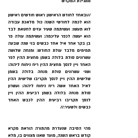
ממגילת המקדש
//ובאחד לחודש ה‏ראישון ראוש חודשים ראישון 
הוא לכמה לחודשי‏ השנה כול מלאכת עבודה 
לוא תעשו: ועשיתמה שעיר עזים לחטאת‏ לבד 
הוא יעשה לכפר עליכמה: ועשיתמה עולה פר 
בן בקר אחד איל אחד כבשים בני שנה שבעה 
תמימים מ‏ל‏בד עולת החודש: ומנחה שלושה 
עשרונים סולת בלולה בשמן‏ מחצית ההין‏ לפר 
האחד ויין לנסך מחצית ההין ריח ניחוח ליהוה: 
ושני‏ עשרונים סולת מנחה בלולה בשמן 
שלישית ההין ויין לנסך תקריבו‏ שלישית‏ ההין 
לאיל ה‏אחד אשה ריח ניחוח ליהוה: ועשרון‏‏ 
סולת‏ מנחה בלולה בשמן רביעית ההין ויין 
לנסך תקריבו‏ רביעית ההין לכבש‏ האחד 
כבשים ולשעיר://
מהי הסיבה שנעדרת מהתורה הוראת מקרא 
קודש בראש השנה, מועד שאנו מצווים בו, מלא 