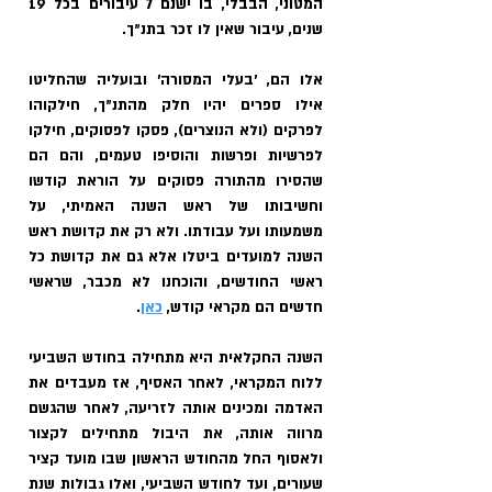
המטוני, הבבלי, בו ישנם 7 עיבורים בכל 19 
שנים, עיבור שאין לו זכר בתנ״ך.
אלו הם, ׳בעלי המסורה׳ ובועליה שהחליטו 
אילו ספרים יהיו חלק מהתנ״ך, חילקוהו 
לפרקים (ולא הנוצרים), פסקו לפסוקים, חילקו 
לפרשיות ופרשות והוסיפו טעמים, והם הם 
שהסירו מהתורה פסוקים על הוראת קודשו 
וחשיבותו של ראש השנה האמיתי, על 
משמעותו ועל עבודתו. ולא רק את קדושת ראש 
השנה למועדים ביטלו אלא גם את קדושת כל 
ראשי החודשים, והוכחנו לא מכבר, שראשי 
חדשים הם מקראי קודש, 
כאן
.
השנה החקלאית היא מתחילה בחודש השביעי 
ללוח המקראי, לאחר האסיף, אז מעבדים את 
האדמה ומכינים אותה לזריעה, לאחר שהגשם 
מרווה אותה, את היבול מתחילים לקצור 
ולאסוף החל מהחודש הראשון שבו מועד קציר 
שעורים, ועד לחודש השביעי, ואלו גבולות שנת 