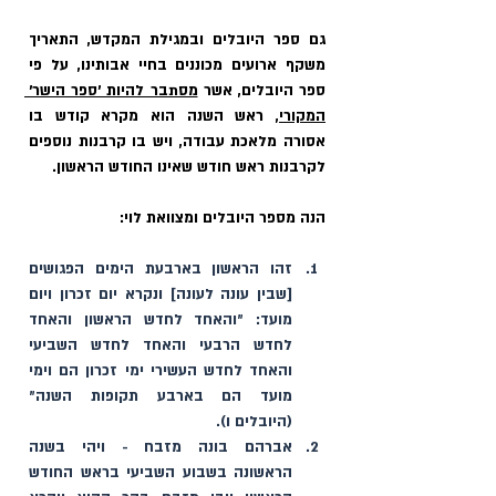
גם ספר היובלים ובמגילת המקדש, התאריך 
משקף ארועים מכוננים בחיי אבותינו, על פי 
ספר היובלים, אשר 
מסתבר להיות ׳ספר הישר׳ 
המקורי
, ראש השנה הוא מקרא קודש בו 
אסורה מלאכת עבודה, ויש בו קרבנות נוספים 
לקרבנות ראש חודש שאינו החודש הראשון. 
הנה מספר היובלים ומצוואת לוי:
זהו הראשון בארבעת הימים הפגושים 
[שבין עונה לעונה] ונקרא יום זכרון ויום 
מועד: ״והאחד לחדש הראשון והאחד 
לחדש הרבעי והאחד לחדש השביעי 
והאחד לחדש העשירי ימי זכרון הם וימי 
מועד הם בארבע תקופות השנה״ 
(היובלים ו).
אברהם בונה מזבח - ויהי בשנה 
הראשונה בשבוע השביעי בראש החודש 