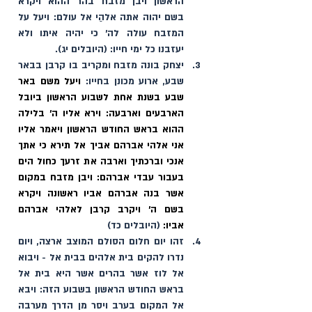
הראשון ויבן מזבח בהר ההוא ויקרא 
בשם יהוה אתה אלהַי אל עולם: ויעל על 
המזבח עולה לה׳ כי יהיה איתו ולא 
יעזבנו כל ימי חייו: (היובלים יג).
יצחק בונה מזבח ומקריב בו קרבן בבאר 
שבע, ארוע מכונן בחייו: 
ויעל משם באר 
שבע בשנת אחת לשבוע הראשון ביובל 
הארבעים וארבעה: וירא אליו ה׳ בלילה 
ההוא בראש החודש הראשון ויאמר אליו 
אני אלהי אברהם אביך אל תירא כי אתך 
אנכי וברכתיך וארבה את זרעך כחול הים 
בעבור עבדי אברהם: ויבן מזבח במקום 
אשר בנה אברהם אביו ראשונה ויקרא 
בשם ה׳ ויקרב קרבן לאלהי אברהם 
אביו:
 (היובלים כד)
זהו יום חלום הסולם המוצב ארצה, ויום 
נדרו להקים בית אלהים בבית אל - ויבוא 
אל לוז אשר בהרים אשר היא בית אל 
בראש החודש הראשון בשבוע הזה: ויבא 
אל המקום בערב ויסר מן הדרך מערבה 