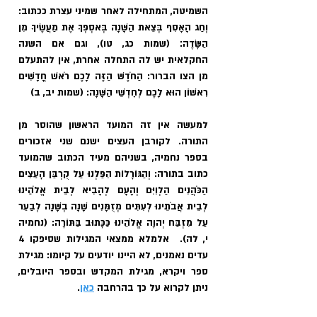
השמיטה, המתחילה לאחר שמיני עצרת ככתוב: 
וְחַג הָאָסִף בְּצֵאת הַשָּׁנָה בְּאסְפְּךָ אֶת מַעֲשֶׂיךָ מִן 
הַשָּׂדֶה׃ (שמות כג, טו), וגם אם השנה 
החקלאית יש לה התחלה אחרת, אין להתעלם 
מן הצו הברור: הַחֹדֶשׁ הַזֶּה לָכֶם רֹאשׁ חֳדָשִׁים 
רִאשׁוֹן הוּא לָכֶם לְחׇדְשֵׁי הַשָּׁנָה: (שמות יב, ב)
למעשה אין זה המועד הראשון שהוסר מן 
התורה. לקורבן העצים ישנם שני אזכורים 
בספר נחמיה, בשניהם מעיד הכתוב שהמועד 
כתוב בתורה: וְהַגּוֹרָלוֹת הִפַּלְנוּ עַל קֻרְבַּן הָעֵצִים 
הַכֹּהֲנִים הַלְוִיִּם וְהָעָם לְהָבִיא לְבֵית אֱלֹהֵינוּ 
לְבֵית אֲבֹתֵינוּ לְעִתִּים מְזֻמָּנִים שָׁנָה בְשָׁנָה לְבַעֵר 
עַל מִזְבַּח יְהוָה אֱלֹהֵינוּ כַּכָּתוּב בַּתּוֹרָה: (נחמיה 
י, לה).  אלמלא ממצאי המגילות שסיפקו 4 
עדים נאמנים, לא היינו יודעים על קיומו: מגילת 
ספר ויקרא, מגילת המקדש ובספר היובלים, 
ניתן לקרוא על כך בהרחבה 
כאן
.