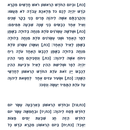
[כח,] וּבְּיוֹם הַחֹדֶשׁ הָרִאשׁוֹן רֹאשׁ חֳדָשִׁים מִקְרָא 
קֹדֶשׁ יִהְיֶה לָכֶם כּל מְלֶאכֶת עֲבֹדָה לֹא תַעֲשׂוּ: 
וְהִקְרַבְתֶּֿם אִשֶּׁה לַיהוָֹה פָּרִים בְּנֵי בָקָר שְׁנַיִם 
וְאַיִל אֶחָד כְּבָשִׂים בְּנֵי שָׁנָה שִׁבְעָה תְּמִימִם: 
[כח,] וּשְׁלֹשָׁה עֶשְׂרֹנִים סֹלֶת מִנְחָה בְּלוּלָה בַשֶּׁמֶן 
לַפָּר הָאֶחָד וּשְׁנֵי עֶשְׂרֹנִים סֹלֶת מִנְחָה בְּלוּלָה 
בַשֶּׁמֶן לָאַיִל הָאֶחָד׃ [כח,] וְעִשָּׂרֹן עִשָּׂרוֹן סֹלֶת 
מִנְחָה בְּלוּלָה בַשֶּׁמֶן לַכֶּבֶשׂ הָאֶחָד עֹלָה רֵיחַ 
נִיחֹחַ אִשֶּׁה לַיהוָה׃ [כח,] וְנִסְכֵּיהֶם חֲצִי הַהִין 
יִהְיֶה לַפָּר וּשְׁלִישִׁת הַהִין לָאַיִל וּרְבִיעִת הַהִין 
לַכֶּבֶשׂ יָיִן זֹאת עֹלַת החֹדֶשׁ הָרִאשׁוֹן לְחָדְשֵׁי 
הַשָּׁנָה׃ [כח,] וּשְׂעִיר עִזִּים אֶחָד  לְחַטָּאת לַיהוָה 
עַל עֹלַת הַתָּמִיד יֵעָשֶׂה וְנִסְכּוֹ׃ 
[כח,טז] וּבַחֹדֶשׁ הָרִאשׁוֹן בְּאַרְבָּעָה עָשָׂר יוֹם 
לַחֹדֶשׁ פֶּֿסַח לַיהוָה׃ [כח,יז] וּבַחֲמִשָּׁה עָשָׂר יוֹם 
לַחֹדֶשׁ הַזֶּה חָג שִׁבְעַת יָמִים מַצּוֹת 
יֵאָכֵל׃ [כח,יח] בַּיּוֹם הָרִאשׁוֹן מִקְרָא קֹדֶשׁ כָּל 