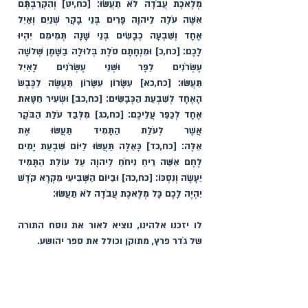
מְלֶאכֶת עֲבֹדָה לֹא תַעֲשׂוּ׃ [כח,יט] וְהִקְרַבְתֶּֿם 
אִשֶּׁה עֹלָה לַיהוָה פָּרִים בְּנֵי בָקָר שְׁנַיִם וְאַיִל 
אֶחָד וְשִׁבְעָה כְבָשִׂים בְּנֵי שָׁנָה תְּמִימִם יִהְיוּ 
לָכֶם׃ [כח,כ] וּמִנְחָתָם סֹלֶת בְּלוּלָה בַשָּׁמֶן שְׁלֹשָׁה 
עֶשְׂרֹנִים לַפָּר וּשְׁנֵי עֶשְׂרֹנִים לָאַיִל 
תַּעֲשׂוּ׃ [כח,כא] עִשָּׂרוֹן עִשָּׂרוֹן תַּעֲשֶׂה לַכֶּבֶשׂ 
הָאֶחָד לְשִׁבְעַת הַכְּבָשִׂים׃ [כח,כב] וּשְׂעִיר חַטָּאת 
אֶחָד לְכַפֵּר עֲלֵיכֶם׃ [כח,כג] מִלְּבַד עֹלַת הַבֹּקֶר 
אֲשֶׁר לְעֹלַת הַתָּמִיד תַּעֲשׂוּ אֶת 
אֵלֶּה׃ [כח,כד] כָּאֵלֶּה תַּעֲשׂוּ לַיּוֹם שִׁבְעַת יָמִים 
לֶחֶם אִשֵּׁה רֵיחַ נִיחֹחַ לַיהוָה עַל עוֹלַת הַתָּמִיד 
יֵעָשֶׂה וְנִסְכּוֹ׃ [כח,כה] וּבַיּוֹם הַשְּׁבִיעִי מִקְרָא קֹדֶשׁ 
יִהְיֶה לָכֶם כָּל מְלֶאכֶת עֲבֹדָה לֹא תַעֲשׂוּ׃ 
לו יזכנו אלהינו, נוציא לאור את נוסח התורה 
של גֹדר פרץ, מתוקן וכולל את ספר יהושע.