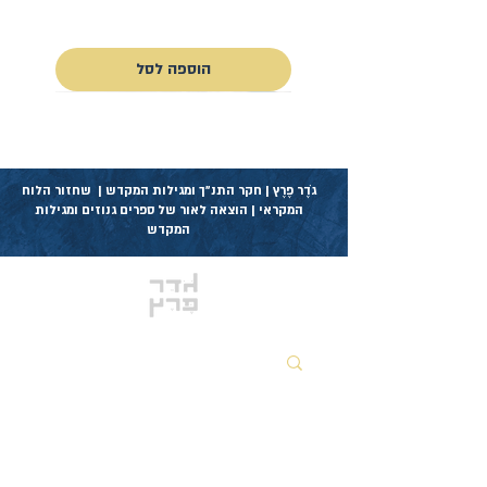
כולל מע״מ
הוספה לסל
גֹדֶר פֶרֶץ | חקר התנ״ך ומגילות המקדש | שחזור הלוח
המקראי | הוצאה לאור של ספרים גנוזים ומגילות
המקדש
אזור שותפים לקודש
דפים ראשיים
מגנט מעוצב עשרת הדברים