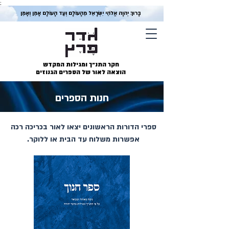
;
בָּרוּךְ יְהוָה אֱלֹהֵי יִשְׂרָאֵל מֵהָעוֹלָם וְעַד הָעוֹלָם אָמֵן וְאָמֵן
חקר התנ״ך ומגילות המקדש
הוצאה לאור של הספרים הגנוזים
חנות הספרים
ספרי הדורות הראשונים יצאו לאור בכריכה רכה
אפשרות משלוח עד הבית או ללוקר.