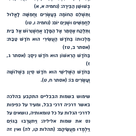
בְּשׁוּשַׁן הַבִּירָה: (נחמיה א, א)
וַתִּשְׁלַם הַחוֹמָה בְּעֶשְׂרִים וַחֲמִשָּׁה לֶאֱלוּל 
לַחֲמִשִּׁים וּשְׁנַיִם יוֹם: (נחמיה ו, טו)
וַתִּלָּקַח אֶסְתֵּר אֶל הַמֶּלֶךְ אֲחַשְׁוֵרוֹשׁ אֶל בֵּית 
מַלְכוּתוֹ בַּחֹדֶשׁ הָעֲשִׂירִי הוּא חֹדֶשׁ טֵבֵת: 
(אסתר ב, טז)
בַּחֹדֶשׁ הָרִאשׁוֹן הוּא חֹדֶשׁ נִיסָן: (אסתר ג, 
ז)
בַּחֹדֶשׁ הַשְּׁלִישִׁי הוּא חֹדֶשׁ סִיוָן בִּשְׁלוֹשָׁה 
וְעֶשְׂרִים בּוֹ: (אסתר ח, ט).
שימוש בשמות הבבליים התקבע בהלכה 
באשר דרכיה דרכי בבל, ומעיד על כפיפות 
לדרכי הגלות על כל טומאותיה, נושאים על 
נס את שמות אליליה: וַיִּתעָרְבוּ בַגּוֹיִם 
וַיִּלְמְדוּ מַעֲשֵׂיהֶם׃ (תהלות קו, לה) ואין זה 