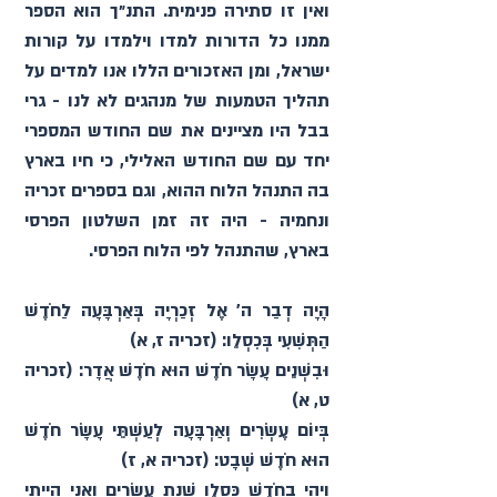
ואין זו סתירה פנימית. התנ״ך הוא הספר 
ממנו כל הדורות למדו וילמדו על קורות 
ישראל, ומן האזכורים הללו אנו למדים על 
תהליך הטמעות של מנהגים לא לנו - גרי 
בבל היו מציינים את שם החודש המספרי 
יחד עם שם החודש האלילי, כי חיו בארץ 
בה התנהל הלוח ההוא, וגם בספרים זכריה 
ונחמיה - היה זה זמן השלטון הפרסי 
בארץ, שהתנהל לפי הלוח הפרסי.
הָיָה דְבַר ה' אֶל זְכַרְיָה בְּאַרְבָּעָה לַחֹדֶשׁ 
הַתְּשִׁעִי בְּכִסְלֵו: (זכריה ז, א)
וּבִשְׁנֵים עָשָׂר חֹדֶשׁ הוּא חֹדֶשׁ אֲדָר: (זכריה 
ט, א)
בְּיוֹם עֶשְׂרִים וְאַרְבָּעָה לְעַשְׁתֵּי עָשָׂר חֹדֶשׁ 
הוּא חֹדֶשׁ שְׁבָט: (זכריה א, ז)
וַיְהִי בְחֹדֶשׁ כִּסְלֵו שְׁנַת עֶשְׂרִים וַאֲנִי הָיִיתִי 