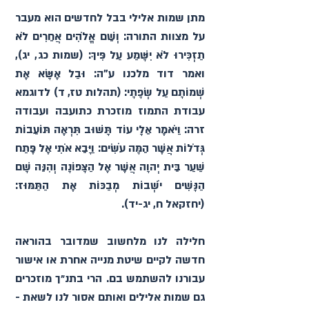
מתן שמות אלילי בבל לחדשים הוא מעבר 
על מצוות התורה: וְשֵׁם אֱלֹהִים אֲחֵרִים לֹא 
תַזְכִּירוּ לֹא יִשָּׁמַע עַל פִּיךָ׃ (שמות כג, יג), 
ואמר דוד מלכנו ע"ה: וּבַל אֶשָּׂא אֶת 
שְׁמוֹתָם עַל שְׂפָתָי׃ (תהלות טז, ד) לדוגמא 
עבודת התמוז מוזכרת כתועבה ועבודה 
זרה: וַיֹּאמֶר אֵלָי עוֹד תָּשׁוּב תִּרְאֶה תּוֹעֵבוֹת 
גְּדֹלוֹת אֲשֶׁר הֵמָּה עֹשִׂים׃ וַיָּבֵא אֹתִי אֶל פֶּתַח 
שַׁעַר בֵּית יְהוָה אֲשֶׁר אֶל הַצָּפוֹנָה וְהִנֵּה שָׁם 
הַנָּשִׁים יֹשְׁבוֹת מְבַכּוֹת אֶת הַתַּמּוּז׃ 
(יחזקאל ח, יג-יד). 
​חלילה לנו מלחשוב שמדובר בהוראה 
חדשה לקיים שיטת מנייה אחרת או אישור 
עבורנו להשתמש בם. הרי בתנ״ך מוזכרים 
גם שמות אלילים ואותם אסור לנו לשאת - 