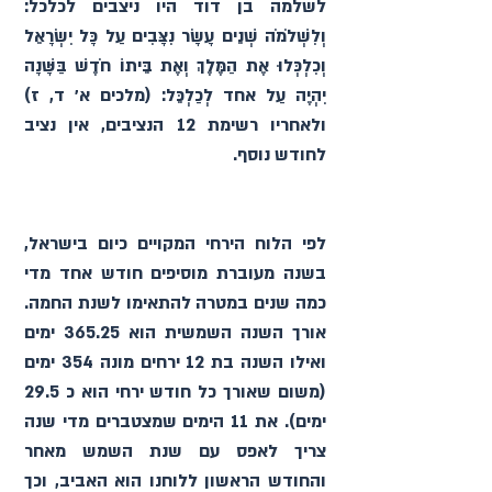
לשלמה בן דוד היו ניצבים לכלכל: 
וְלִשְׁלֹמֹה שְׁנֵים עָשָׂר נִצָּבִים עַל כָּל יִשְׂרָאֵל 
וְכִלְכְּלוּ אֶת הַמֶּלֶךְ וְאֶת בֵּיתוֹ חֹדֶשׁ בַּשָּׁנָה 
יִהְיֶה עַל אחד לְכַלְכֵּל: (מלכים א׳ ד, ז) 
ולאחריו רשימת 12 הנציבים, אין נציב 
לחודש נוסף.
לפי הלוח הירחי המקויים כיום בישראל, 
בשנה מעוברת מוסיפים חודש אחד מדי 
כמה שנים במטרה להתאימו לשנת החמה. 
אורך השנה השמשית הוא 365.25 ימים 
ואילו השנה בת 12 ירחים מונה 354 ימים 
(משום שאורך כל חודש ירחי הוא כ 29.5 
ימים). את 11 הימים שמצטברים מדי שנה 
צריך לאפס עם שנת השמש מאחר 
והחודש הראשון ללוחנו הוא האביב, וכך 