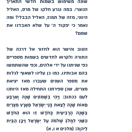
שונה משימוש בשמות חדשי התאריך 
הנוצרי. במה נגרע חלקו של מרס, האליל 
היווני, מזה של תמוז, האליל הבבלי? ומה 
נאמר כי יפקוד ה׳ על שלא האבדנו את 
שמם?
הטוב והישר הוא לחזור אל דרכה של 
התורה ולקרוא לחדשים בשמות מספריים 
כפי שניתנו על ידי אלהים, וכפי שהשתמשו 
בהם אבותינו. כמו כן עלינו לשאוף לגלות 
את מספר השנים שעברו מאז יציאת 
מצרים, שכן ספירתנו התחילה מאז היותנו 
לעם ככתוב: וַיְהִי בִשְׁמוֹנִים שָׁנָה וְאַרְבַּע 
מֵאוֹת שָׁנָה לְצֵאת בְּנֵי יִשְׂרָאֵל מֵאֶרֶץ מִצְרַיִם 
בַּשָּׁנָה הָרְבִיעִית בְּחֹדֶשׁ זִו הוּא הַחֹדֶשׁ 
הַשֵּׁנִי לִמְלֹךְ שְׁלֹמֹה עַל יִשְׂרָאֵל וַיִּבֶן הַבַּיִת 
לַיהוָה׃ (מלכים א ו, א)