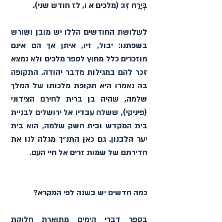
בְּיֶרַח זִו׃ (מלכים א ו, לז חודש שני).
לשלושת החודשים הללו יש מובן ושורש 
בשפתנו: יבול, זיו, איתן אך הם אינם 
מוזכרים כלל מחוץ לספר מלכים ולא נמצא 
זכר להם במגילות מדבר יהודה. התקופה 
בה נאמרו היא תקופת מלכותו של המלך 
שלמה, שהיה בן ברית לחירם הצידוני 
(פיניקי), ששלח עבדיו אל ירושלים לבניית 
בית המקדש ובית חשק שלמה, הוא בית 
יער הלבנון. גם כאן התנ״ך מגלה לנו את 
חדירתם של שמות זרים אל חיי העם.
כמה חדשים יש בשנה לפי המקרא? 
בספר דברי הימים מתוארת חלוקת 