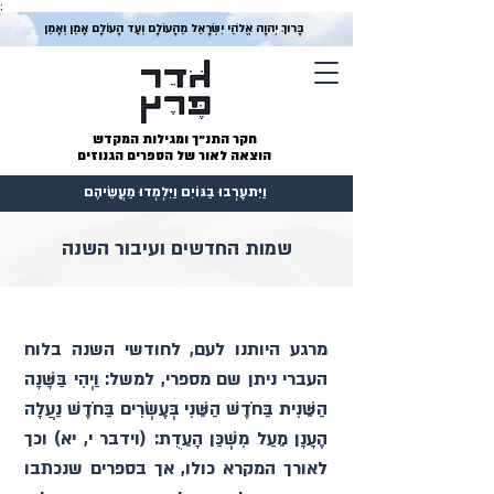
;
בָּרוּךְ יְהוָה אֱלֹהֵי יִשְׂרָאֵל מֵהָעוֹלָם וְעַד הָעוֹלָם אָמֵן וְאָמֵן
חקר התנ״ך ומגילות המקדש
הוצאה לאור של הספרים הגנוזים
וַיִּתעָרְבוּ בַגּוֹיִם וַיִּלְמְדוּ מַעֲשֵׂיהֶם
שמות החדשים ועיבור השנה
מרגע היותנו לעם, לחודשי השנה בלוח 
העברי ניתן שם מספרי, למשל: וַיְהִי בַּשָּׁנָה 
הַשֵּׁנִית בַּחֹדֶשׁ הַשֵּׁנִי בְּעֶשְׂרִים בַּחֹדֶשׁ נַעֲלָה 
הֶעָנָן מֵעַל מִשְׁכַּן הָעֵדֻת׃ (וידבר י, יא) וכך 
לאורך המקרא כולו, אך בספרים שנכתבו 