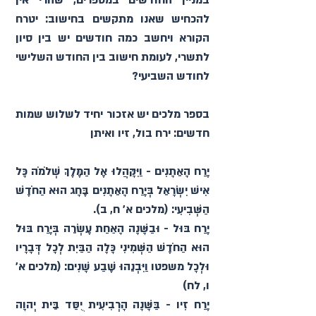
במניין החודשים במספרים, שהרי אין 
להכחיש שאנו מתקשים בחישוב: יטרח 
הקורא ויחשב כמה חודשים יש בין סיון 
לתשרי, לעומת חישוב בין החודש השלישי 
לחודש השביעי? 
בספר מלכים יש אזכור יחיד לשלוש שמות 
חדשים: ירח בול, זיו ואיתן
יֶרַח הָאֵתָנִים - וַיִּקָּהֲלוּ אֶל הַמֶּלֶךְ שְׁלֹמֹה כָּל 
אִישׁ יִשְׂרָאֵל בְּיֶרַח הָאֵתָנִים בֶּחָג הוּא הַחֹדֶשׁ 
יֶרַח בּוּל - וּבַשָּׁנָה הָאַחַת עֶשְׂרֵה בְּיֶרַח בּוּל 
הוּא הַחֹדֶשׁ הַשְּׁמִינִי כָּלָה הַבַּיִת לְכָל דְּבָרָיו 
וּלְכָל משפטו וַיִּבְנֵהוּ שֶׁבַע שָׁנִים׃ (מלכים א' 
יֶרַח זִיו - בַּשָּׁנָה הָרְבִיעִית יֻסַּד בֵּית יְהוָה 