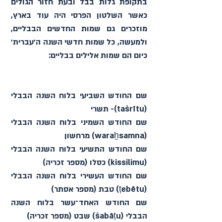
בתקופת גלות בבל ובעת חזור הגולים 
כאשר השלטון הפרסי היה עוד בארץ, 
מוזכרים גם שמות החדשים הבבליים, 
ולמעשה, כל שמות חדשי השנה ה׳עברית׳ 
כיום הם שמות אלילים בבליים:
שם החודש השביעי בלוח השנה הבבלי 
(tašrītu)- תשרי
שם החודש השמיני בלוח השנה הבבלי 
(waraḫsamna) מרחשון
שם החודש התשיעי בלוח השנה הבבלי 
(kissilimu) כסלו (מספר זכריה)
שם החודש העשירי בלוח השנה הבבלי 
(ṭebētu) טבת (מספר אסתר)
שם החודש האחד־עשר בלוח השנה 
הבבלי (šabāṭu) שבט (מספר זכריה)