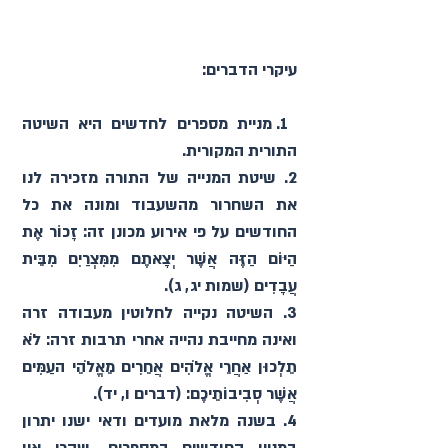
עיקרי הדברים:
 1. מניית מספרים לחדשים היא השיטה 
התורית המקורית.
2. שיטת המנייה של התורה מזכירה לנו 
את השחרור מהשעבוד ומונה את כל 
החודשים על פי אירוע מכונן זה: זָכוֹר אֶת 
הַיּוֹם הַזֶּה אֲשֶׁר יְצָאתֶם מִמִּצְרַיִם מִבֵּית 
עֲבָדִים (שמות יג, ג). 
3. השיטה נקייה לחלוטין מעבודה זרה 
ואינה מחייבת נהייה אחרי תרבות זרה: לֹא 
תֵלְכוּן אַחֲרֵי אֱלֹהִים אֲחֵרִים מֵאֱלֹהֵי העַמִּים 
אֲשֶׁר סְבִיבוֹתֵיכֶם׃ (דברים ו, יד). 
4. בשנה מלאת מועדים ודאי ישנו יתרון 