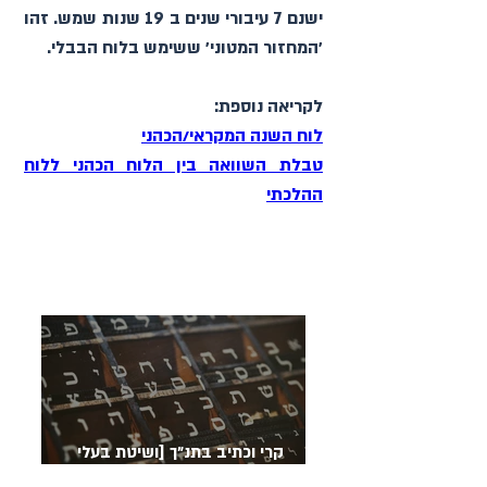
ישנם 7 עיבורי שנים ב 19 שנות שמש. זהו 
׳המחזור המטוני׳ ששימש בלוח הבבלי.
לקריאה נוספת: 
לוח השנה המקראי/הכהני
טבלת השוואה בין הלוח הכהני ללוח 
ההלכתי
קרי וכתיב בתנ״ך [ושיטת בעלי
המסורה] - מנחם מבש״ן