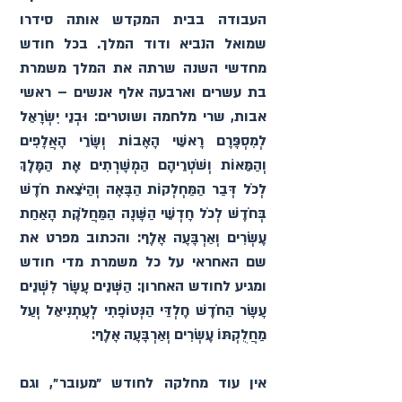
העבודה בבית המקדש אותה סידרו 
שמואל הנביא ודוד המלך. בכל חודש 
מחדשי השנה שרתה את המלך משמרת 
בת עשרים וארבעה אלף אנשים – ראשי 
אבות, שרי מלחמה ושוטרים: וּבְנֵי יִשְׂרָאֵל 
לְמִסְפָּרָם רָאשֵׁי הָאָבוֹת וְשָׂרֵי הָאֲלָפִים 
וְהַמֵּאוֹת וְשֹׁטְרֵיהֶם הַמְשָׁרְתִים אֶת הַמֶּלֶךְ 
לְכֹל דְּבַר הַמַּחְלְקוֹת הַבָּאָה וְהַיֹּצֵאת חֹדֶשׁ 
בְּחֹדֶשׁ לְכֹל חָדְשֵׁי הַשָּׁנָה הַמַּחֲלֹקֶת הָאַחַת 
עֶשְׂרִים וְאַרְבָּעָה אָלֶף: והכתוב מפרט את 
שם האחראי על כל משמרת מדי חודש 
ומגיע לחודש האחרון: הַשְּׁנֵים עָשָׂר לִשְׁנֵים 
עָשָׂר הַחֹדֶשׁ חֶלְדַּי הַנְּטוֹפָתִי לְעָתְנִיאֵל וְעַל 
מַחֲלֻקְתּוֹ עֶשְׂרִים וְאַרְבָּעָה אָלֶף: 
אין עוד מחלקה לחודש ״מעובר״, וגם 