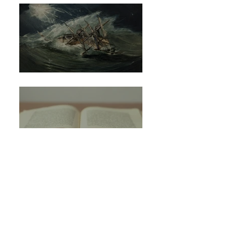
באור ספר יונה - אברהם בר חייא
הקדמת ׳מעשי ה׳׳ - אליעזר אשכנזי