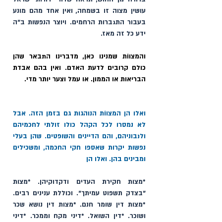
עושין מצוה זו בשמחה, ואין אחד מהם מונע 
בעבור התגברות הרחמים. ויוצר הנפשות ב"ה 
ידע כל זה מאז. 
והמצווֹת שמנינו כאן, מדברינו התבאר שהן 
כולם קרובים לדעת האדם. ואין בהם אבדת 
הבריאות או הממון. או עמל וצער יותר מדי. 
ואלו הן המצווֹת הנוהגות גם בזמן הזה. אבל 
לא נמסרו לכל הקהל כולו זולתי לחכמיהם 
ולנבוניהם, והם הדיינים והשופטים. שהן בעלי 
נפשות יקרות שאספו חקי החכמה, ומשכילים 
ומבינים בהן. ואלו הן
*מצות חקירת העדים ודקדוקיהן. *מצות 
"בצדק תשפוט עמיתך". וכוללת ענינים רבים. 
*מצות דין שומר חנם. *מצות דין נושא שכר 
ושוכר. *דין השואל. *דיני מקח וממכר. *דיני 