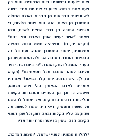
וצונו *לענות נפשותינו ביום הכפורים. והוא רק 
פעם אחת בשנה. וידוע כי צום יום אחד בשנה 
לא תפסיד הבריאות מן הבריא. ואולם החולה 
המסתכן מן הצום, הנה הוא פטור מלצום, כי 
משפטי התורה הן דרכי החיים לאדם, וכמו 
שאמר "אשר יעשה אותן האדם וחי בהם" 
(ויקרא יח, ח)  וכשיהיה חשש סכנה במצוה 
ממצותיה, יפטור המסתכן ממנה. ועם כל זה 
הבטיחה התורה הטובה הגדולה המסתעפת מן 
הענוי המוגבל הזה, ואמרה "כי ביום הזה יכפר 
עליכם לטהר אתכם מכל חטאתיכם" (ויקרא 
טז, ל). היש תרופה יותר קלה מזאת? ואם היו 
אומרים לאדם המאמין בה' וירא מזעמו, 
שיעשה כך וכך מן הענויים והעבודות הקשות 
והליכות הדרכים הרחוקים, ואז ימחול לו השם 
על פשעיו וחטאיו, ודאי היה שמח לעשות מה 
שהוקצב עליו בקלות ובמהירות, וכל שכן הענוי 
הקצוב הזה, שאין בו צער וטרח יותר מדי: 
*להלוות ממונינו לעניי ישראל. *ומצות הצדקה. 