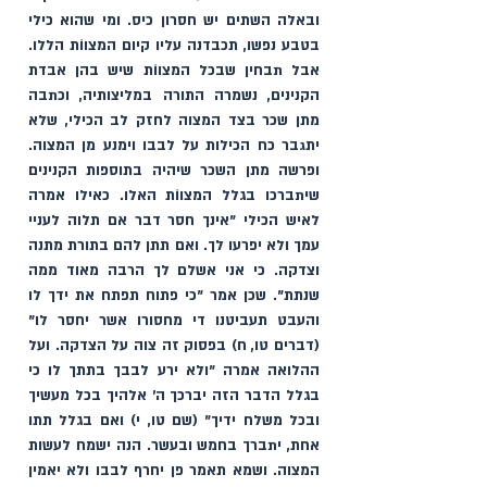
ובאלה השתים יש חסרון כיס. ומי שהוא כילי 
בטבע נפשו, תכבדנה עליו קיום המצווֹת הללו. 
אבל תבחין שבכל המצווֹת שיש בהן אבדת 
הקנינים, נשמרה התורה במליצותיה, וכתבה 
מתן שכר בצד המצוה לחזק לב הכילי, שלא 
יתגבר כח הכילות על לבבו וימנע מן המצוה. 
ופרשה מתן השכר שיהיה בתוספות הקנינים 
שיתברכו בגלל המצווֹת האלו. כאילו אמרה 
לאיש הכילי "אינך חסר דבר אם תלוה לעניי 
עמך ולא יפרעו לך. ואם תתן להם בתורת מתנה 
וצדקה. כי אני אשלם לך הרבה מאוד ממה 
שנתת". שכן אמר "כי פתוח תפתח את ידך לו 
והעבט תעביטנו די מחסורו אשר יחסר לו" 
(דברים טו, ח) בפסוק זה צוה על הצדקה. ועל 
ההלואה אמרה "ולא ירע לבבך בתתך לו כי 
בגלל הדבר הזה יברכך ה׳ אלהיך בכל מעשיך 
ובכל משלח ידיך" (שם טו, י) ואם בגלל תתו 
אחת, יתברך בחמש ובעשר. הנה ישמח לעשות 
המצוה. ושמא תאמר פן יחרף לבבו ולא יאמין 