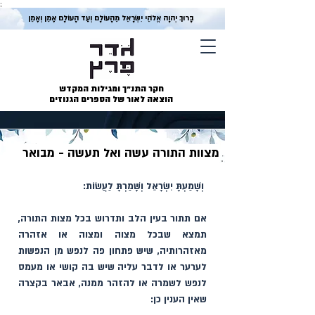
;
בָּרוּךְ יְהוָה אֱלֹהֵי יִשְׂרָאֵל מֵהָעוֹלָם וְעַד הָעוֹלָם אָמֵן וְאָמֵן
חקר התנ״ך ומגילות המקדש
הוצאה לאור של הספרים הגנוזים
מצוות התורה עשה ואל תעשה - מבואר
 וְשָׁמַעְתָּ יִשְׂרָאֵל וְשָׁמַרְתָּ לַעֲשׂוֹת:
אם תתור בעין הלב ותדרוש בכל מצות התורה, 
תמצא שבכל מצוה ומצוה או אזהרה 
מאזהרותיה, שיש פתחון פה לנפש מן הנפשות 
לערער או לדבר עליה שיש בה קושי או מעמס 
לנפש לשמרה או להזהר ממנה, אבאר בקצרה 
שאין הענין כן: