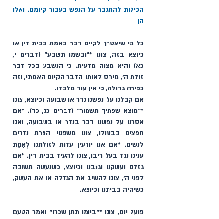
הכילות להתגבר על הנפש בעבור קיומם. ואלו 
הן
כל מי שיצטרך לקיים דבר באמת בבית דין או 
כיוצא בזה, צונו *"ובשמו תשבע" (דברים י, 
כא) והיא מצוה מדעית. כי הנשבע בכל דבר 
זולת ה׳, מיחס לאותו הדבר הקיום האמתי, וזה 
כפירה גדולה, כי אין עוד מלבדו. 
אם קבלנו על נפשנו נדר או שבועה וכיוצא, צונו 
*"מוצא שפתיך תשמור" (דברים כג, כד). *אם 
אסרנו על נפשנו דבר בנדר או בשבועה, ואנו 
חפצים בבטולו, צונו משפטי הפרת נדרים 
לנשים. *אם אנו יודעין עדות לזולתנו לְאַמֵת 
ענינו נגד בעל ריבו, צונו להעיד בבית דין. *אם 
גזלנו ועשקנו וגנבנו וכיוצא, כשנעשה תשובה 
לפני ה', צונו להשיב את הגזלה או את העשק, 
כשיהיה בביתנו וכיוצא. 
פועל יום, צונו *"ביומו תתן שכרו" ואמר הטעם 