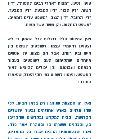
טוען ונטען. *מצות "אחרי רבים להטות". *דין 
השור. *דין הבור. *דין המבעה. *דין המבער. 
*דין החובל. *דין הגנב. *משפט עדים זוממים. 
*משפט הנחלות. והן ששה עשר מצות. 
ואין המצווֹת הללו כוללות לכל ההמון, כי לא 
נצטוינו להעמיד עצמנו לשופטים לשפוט בין 
איש ובין רעהו. אבל הם מצות על אנשים 
מיוחדים, שהקימום העם לשופטים בעבור 
חכמתם ותבונתם, והן יכולים להוציא לאור 
המשפט. ונצטוו לשפוט כפי חקי הצדק שנאמרו 
בתורה: 
ואלו הן המצווֹת שנוהגין רק בזמן הבית. לפי 
שהן תלויים בארץ אחוזתינו ובעיר ירושלים 
הקדושה, ובבית המקדש ובקדשים שהקריבו 
בו, ובכהנים ששרתו בו ובטהרת אפר פרה. 
ואחר שבעוונותינו הרבים אבדו כל מחמדינו, 