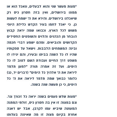
*מצות מעשר שני והוא לבעלים, ונאכל הוא או 
ממונו בירושלים, ואין בזה חסרון כיס רק 
שיאכלנו בירושלים. והירא את ה' ישמח לעשות 
כן. כי יאכל לחמו בעיר הקדש כלילת היופי 
משוש לכל הארץ. וכבואו שמה יראה קבוץ 
הנבחר מן הכהנים והלוים והשופטים החסידים 
הקדושים והנביאים. ומהם ישמע דברי חכמה 
ובינה המשמחים הלבבות. וישאל על ספקותיו 
שהיו לו כל השנה בביתו ובעירו, והם יגידו לו 
משפט דרך החיים ועבודת השם לטוב לו כל 
הימים. ועל זה אמרה תורה "למען תלמד 
ליראה את ה׳ אלהיך כל הימים" (דברים יד, כג)  
כלומר כבואך שמה תלמד ליראה את ה' כל 
הימים, כי כן תעשה שנה בשנה. 
*מצות שלש פעמים בשנה יראה כל זכורך וגו'. 
וגם במצוה זו אין בה חסרון כיס, זולתי המתנה 
המעוטה שיביא עמו לקרבן. אבל יש דאגה 
אחרת בקיום מצוה זו מה שאיננה בעלותו 