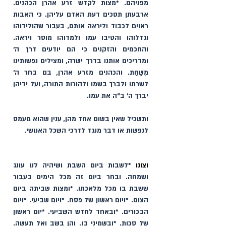
מפניהם. *מצות לקדש זרע אהרן הכהנים. 
ארבעתן תסכים דעת האדם עליהן. כי האבות 
ראוים לכבוד וליראה אותם, בעבור שהולידוהו 
וגדלוהו והטיבו עמו ולמדוהו מוסר ויראה. 
והחכמים והזקנים כי הם יודעים דרך ה' 
ומדריכים אותנו בדרך ישרה, ומצילים נפשותינו 
מִשַׁחַת. והכהנים מזרע אהרן, בם בחר ה' 
לשרתו ולברך בשמו ולהורות התורה, ועל ידיהן 
יברך ה׳ ב"ה את עמו. 
ותשכיל שאין בשום אחד מהן, ענין שהוא מעמס 
לנפשות או דבר מנגד לדרכי השכל האנושי. 
וצונו
 *לשבות ביום השבת ושיהיה לנו עונג 
ושמחה. ובחר ביום זה מכל הימים בעבור 
ששבת בו מכל מלאכתו. *ומצות שביתה ביום 
הצום. *ויום ראשון של פסח. *ויום שביעי. *ויום 
הבכורים. *ובאחד לחדש השביעי. *יום ראשון 
של סכות. *ובשמיני בו. והן בשב ואל תעשה. 