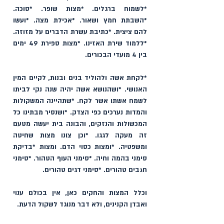
*לשמוח ברגלים. *מצות שופר. *סוכה. 
*השבתת חמץ ושאור. *אכילת מצה. *ועשו 
להם ציצית. *כתיבת עשרת הדברים על מזוזה. 
*ללמוד שירת האזינו. *מצות ספירת 49 ימים 
בין 4 מועדי הבכורים. 
*לקחת אשה ולהוליד בנים ובנות, לקיים המין 
האנושי. *ושהנושא אשה יהיה שנה נקי לביתו 
לשמח אשתו אשר לקח. *שתהיינה המשקולות 
והמדות נערכים כפי הצדק. *ושנסיר מבתינו כל 
המכשולות והנזקים, והבונה בית יעשה מטעם 
זה מעקה לגגו. *וכן צונו מצות שחיטה 
ומשפטיה. *ומצות כסוי הדם. ומצות *בדיקת 
סימני בהמה וחיה. *סימני העוף הטהור. *סימני 
חגבים טהורים. *סימני דגים טהורים.
וכלל המצות והחקים כאן, אין בכולם ענוי 
ואבדן הקנינים, ולא דבר מנוגד לשקול הדעת.