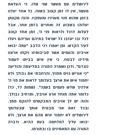
לירושלים עם מעשר שני שלו. כי העלאת 
מעשר, אין לו זמן קצוב בשנה. כל אחד יעלנו 
בזמן שהוא פנוי מעניניו ומעסקיו. והנה מקצתן 
יעלוהו בשבוע זה ואחרים בזמן אחר. אבל 
לעלות לרגל ולראות פני ה', זמן אחד קצוב 
לכל ובו יעזבו כל ישראל בתיהם ועריהם ויעלו 
לעיר הקדש. ופן יאמרו רכי הלבב "עתה יבואו 
אויבינו והעמים אשר סביבותינו ויקחו ארצנו 
מידינו לבטח. כי אין איש בביתו לעמוד 
כנגדם". ולכן נשמרה התורה במליצתה והודיעה 
"כי אוריש גוים מפניך, והרחבתי את גבולך ולא 
יחמוד איש את ארצך בעלותך לראות את פני ה׳ 
אלהיך שלש פעמים בשנה". (שמות לד, כד) 
כלומר אתה תנחל ארץ אויביך, ותרחיב גבולך. 
והנה יש לך אויבים המבקשים להנקם ממך. 
ובכל זאת אני מבטיח אותך שבעלותך 
לירושלים לא יחמוד איש מהם את ארצך, ולא 
יבואו עליך למלחמה בעת ההיא. ודברה 
התורה עם המאמינים בו ובתורתו. 