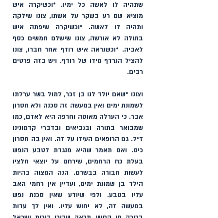
שתהיה לו לאשה כל ימיו. *וכשיקרה איש 
מוציא שם רע בשקר על אשתו, צונו שילקה 
ותהיה לו לאשה. *וכשיקרה שיפתה איש 
בתולה לא אורשה, צונו שישלם חמשים כסף 
לאביה. *וכשנראה איש רודף אחר חברו, צונו 
להציל הנרדף מידו של רודף. ויש בזה פרטים 
רבים. 
וצונו *שאם יולד לנו בן זכר, למול בשר ערלתו 
לשמונת ימים ואין במעשה זה סכנה ולא חסרון 
אבר. כי הערלה מאוסה וחרפה היא לאדם, כמו 
שמבואר בתורה ובנביאים ובדברי קדמונינו 
ז"ל. גם הרופאים העידו על זה. ואין בה חסרון 
כיס. ואם תאמר שהיא מנגדת לטבע הנפש 
בעלת כח הרחמים, שירחם על יוצאי חלציו 
לעשות חבורה בבשרם. הנה המצוה בהיות 
הילד בן שמונת ימים, ועדיין אין רחמי האב 
עליו בטבע. ולפי שיודע שאין סכנת נפש 
במעשה זה, לא יחוש עליו. ואין לך עדות 
ברורה מן החוש, תראה שדורי דורות ישראל 