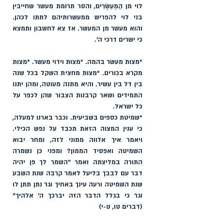
לוי מן הַמְעַשְׂרִים, והסר תרומת מעשר שחייבין 
בני לוי להפריש ממעשרותיהם לתתו לכהן. 
והוא מעשר מן המעשר. אז צא לחשבון ותמצא 
כי ישרים דרכי ה'. 
*מצות מעשר בהמה. *מצות וידוי מעשר. *מצות 
מקרא בכורים. *מצות מחצית השקל בכל שנה 
בין דל בין עשיר. והיא מתנה מעוטה, ומהן יתנו 
התמידים ושאר קרבנות הצבור שהן לכפר על 
כל ישראל. 
*שמיטת כספים בשביעית. וכבר בארנו למעלה, 
כי ענין המצוה הזאת תכבד על נפש הכילי. 
ויאמר איך אלווה ממוני לזה, ומחר יבוא 
השמיטה ואפסיד הממון? ומפני כן נשמרה 
התורה במליצתה ואמר "השמר לך פן יהיה 
דבר עם לבבך בליעל לאמר קרבה שנת השבע 
שנת השמיטה ורעה עינך באחיך וגו' נתן תתן לו 
וגו' כי בגלל הדבר הזה יברכך ה׳ אלהיך" 
(דברים טו, ט-י)  