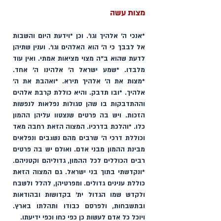
מצות עשה 
*אנכי ה׳ אלהיך וגו'. וכן *וידעת היום והשבות 
אל לבבך כי ה׳ הוא האלהים וגו'. וענין שתיהן 
לדעת שהוא ב"ה מצוי מציאות אמתי. ואין עוד 
מלבדו. *שמע ישראל ה׳ אלהינו ה׳ אחד. 
*מצות את ה׳ אלהיך תירא. *ואהבת את ה׳ 
אלהיך. *ובו תדבק. והיא כוללת קרבת אלהים 
וההתדבקות בו שהן סגולות נפלאות לנפשות 
הזכות. ויש בה פרטים שנצטוו עליהן ההמון 
כלו. *והלכת בדרכיו. המצוה הזאת רחבה מאד 
וכוללת דרכי ה' שרבים מהם נשגבים ונפלאים 
מבינת ההמון מבני אדם. ואולם יש בה פרטים 
רבים הכוללים לכל ההמון, גדוליהם וקטניהם. 
*ונקדשתי בתוך בני ישראל. גם המצוה הזאת 
כוללת ענינים גדולים. ומפרטיהן, להלל ולשבח 
ולקדש שמו הגדול ית' בקדושות ובהודאות 
ובתשבחות, ולפרסם כבודו ותהלתו בארץ. 
ויוכל כל אדם לעשות כן כפי כחו וכפי ידיעתו. 