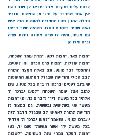
בטלו המצווֹת הללו מהיות נעשים, עד ישוב ה' 
לרחם עלינו כמקדם. אבל יתבאר לך שגם בהם 
אין אחד שתכבד על נפש מן הנפשות. ונזכיר 
תחלה המנין שהיו מחויבים להעשות מכל איש 
ואיש שהיה בזמנים האלו. כשהיה יושב בביתו 
עם אשתו, והיה לו שדה אחוזה נחלת שדה 
וכרם ואלו הן. 
*מצות פאה. *מצות לקט. *מדת עומר השכחה. 
*מצות עוללות. *מצות פרט הכרם. והן לעניים. 
וההפסד דבר מועט. וגם באלה אִמְצָה התורה 
לבב הכילי והודיעה שבגלל המתנות המעוטות 
שיעזוב לעניים יברכהו ה׳ ב"ה בכל קניניו. שכן 
כתוב אצל עומר השכחה "למען יברכך ה׳ 
אלהיך בכל מעשה ידיך" (דברים כד, יט) *מצות 
מעשר עני בשלישית ובששית. וגם במצוה זו 
הודיעה התורה לאמיצי לב שבגלל הדבר הזה 
יתברכו קניניו. שנאמר "למען יברכך ה׳ אלהיך 
בכל מעשה ידך אשר תעשה" (שם יד, כט) 
*מצות הפקר צמחי שנת השמיטה. *לשבות 