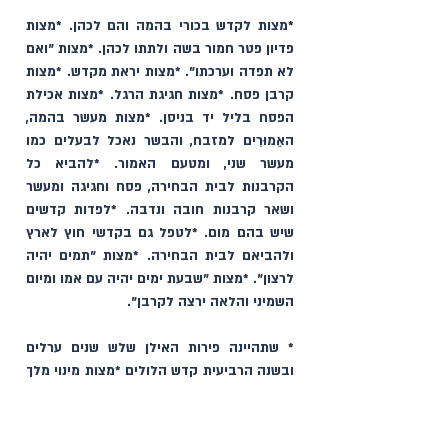
*מצות לקדש בכורי בהמה והם לכהן. *מצות 
פדיון פטר חמור בשה ולתתו לכהן. *מצות "ואם 
לא תפדה וערכתו". *מצות יראת מקדש. *מצות 
קרבן פסח. *מצות חגיגת הרגל. *מצות אכילת 
הפסח בליל יד בניסן. *מצות מעשר בהמה, 
האֵמוּרִים למזבח, והבשר נאכל לבעלים כמו 
מעשר שני, ומטעם האמור. *להביא כל 
הקרבנות לבית הבחירה, פסח וחגיגה ומעשר 
ושאר קרבנות חובה ונדבה. *לפדות קדשים 
שיש בהם מום. *לטפל גם בקדשי חוץ לארץ 
ולהביאם לבית הבחירה. *מצות "תמים יהיה 
לרצון". *מצות "שבעת ימים יהיה עם אמו ומיום 
השמיני והלאה ירצה לקרבן". 
* שתהיינה פירות האילן שלש שנים ערלים 
ובשנה הרביעית קדש הלולים *מצות מינוי מלך  
*מצות לשמוע לשופטי ישראל שבכל עיר ועיר. 
וגם מצוה זו ראויה למנותה בכלל המצווֹת 
הנוהגים בזמן הזה. וכדרך שבארנו אצל מצות 