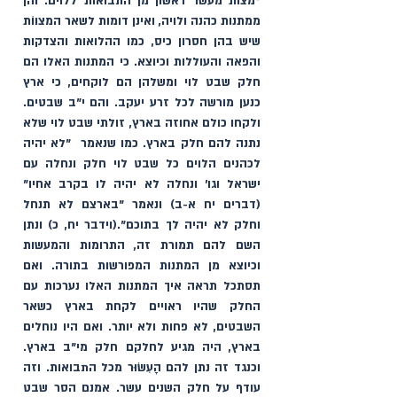
*מצות מעשר ראשון מן התבואות ללוים. והן 
ממתנות כהנה ולויה, ואינן דומות לשאר המצווֹת 
שיש בהן חסרון כיס, כמו ההלואות והצדקות 
והפאה והעוללות וכיוצא. כי המתנות האלו הם 
חלק שבט לוי ומשלהן הם לוקחים, כי ארץ 
כנען מורשה לכל זרע יעקב. והם י"ב שבטים. 
ולקחו כולם אחוזה בארץ, זולתי שבט לוי שלא 
נתנה להם חלק בארץ. כמו שנאמר  "לא יהיה 
לכהנים הלוים כל שבט לוי חלק ונחלה עם 
ישראל וגו' ונחלה לא יהיה לו בקרב אחיו" 
(דברים יח א-ב) ונאמר "בארצם לא תנחל 
וחלק לא יהיה לך בתוכם".(וידבר יח, כ) ונתן 
השם להם תמורת זה, התרומות והמעשות 
וכיוצא מן המתנות המפורשות בתורה. ואם 
תסתכל תראה איך המתנות האלו נערכות עם 
החלק שהיו ראויים לקחת בארץ כשאר 
השבטים, לא פחות ולא יותר. ואם היו נוחלים 
בארץ, היה מגיע לחלקם חלק מי"ב בארץ. 
וכנגד זה נתן להם הָעִשׂוּר מכל התבואות. וזה 
עודף על חלק השנים עשר. אמנם הסר שבט 