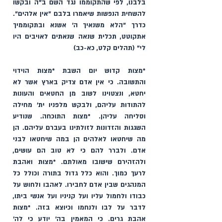
בלבנו, לפי שהתקוממו נגד השם ב"ה ובקשו 
להשחית הנפשות שיאמרו בלבם "אין אלהים". 
כדרך "הלא משנאיך ה׳ אשנא ובתקוממיך 
אתקוטט, תכלית שנאה שנאתים לאויבים היו 
לי" (תהלים קלט, כא-כב)
*מצות קדוש יום השבת *מצות הוידוי 
והתשובה. כי אין אדם צדיק בארץ אשר לא 
יחטא, ונצטוינו לשוב מן החטאים והעונות 
להתודות עליהם, ולבקש מלפניו ית' מחילה 
וסליחה עליהן. *מצות התוכחה. שנודיע 
השגגות והזדונות לזולתינו בעברם עליהם. הן 
מה שיחטאו לאלהים הן במה שיחטאו לבני 
אדם. ולברר להם כי לא טוב הם עושים, 
ולהזהירם שישובו מאולתם. *מצות ואהבת 
לרעך כמוך. והוא כלל גדול בתורה וכולל כל 
המנהגים שבין אדם לחבירו. לאהבו ולחוש על 
כבודו ולחמול עליו ועל קניניו ועל אנשי ביתו, 
לדבר על לבו ולנחמו וכיוצא בזה. *מצות 
אהבת גרים. כי המאמין בה' יודע כי לה' 