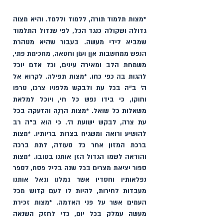
*מצות תלמוד תורה, ללמוד וללמד. והיא מצוה 
גדולה ושקולה כנגד הכל, לפי שגדול התלמוד 
שמביא לידי מעשה. בעבור שהיא מטהרת 
הנפש ממחשבות אוֶן ועוֹן וחטאה, מחכימת פתי, 
משמחת הלב ומאירה עינים, וכל אדם יוכל 
להגות בה כפי כחו. *מצות תפילה. לקרוא אל 
ה׳ ב"ה בכל עת ולבקש מלפניו צרכו, טרפו 
וחוקו, כי בידו נפש כל חי, ויוכל למלאת 
משאלות כל שואל. *מצות הרִנָה והזעקה בכל 
עת צרה, לבקש ישועת ה'. כי הוא ב"ה רב 
להושיע ורואה ומשגיח בצרות בריותיו. *מצות 
ברכת המזון אחר כל סעודה, לתת ברכה 
והודאה לשמו הגדול הזן אותנו בטובו. *מצות 
ספור יציאת מצרים בכל שנה בליל פסח, לספר 
נפלאותיו וחסדיו אשר גמלנו וגאל אותנו 
מעבדות לחירות, להיות לו לעם קדוש מכל 
העמים אשר על פני האדמה. *מצות זכירת 
מעשה עמלק בכל יום, כדי לחזק השנאה 