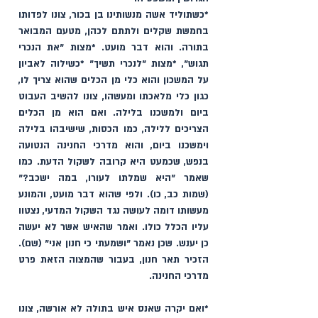
*כשתוליד אשה מנשותינו בן בכור, צונו לפדותו 
בחמשת שקלים ולתתם לכהן, מטעם המבואר 
בתורה. והוא דבר מועט. *מצות "את הנכרי 
תגוש", *מצות "לנכרי תשיך" *כשילוה לאביון 
על המשכון והוא כלי מן הכלים שהוא צריך לו, 
כגון כלי מלאכתו ומעשהו, צונו להשיב העבוט 
ביום ולמשכנו בלילה. ואם הוא מן הכלים 
הצריכים ללילה, כמו הכסות, שישיבהו בלילה 
וימשכנו ביום, והוא מדרכי החנינה הנטועה 
בנפש, שכמעט היא קרובה לשקול הדעת. כמו 
שאמר "היא שמלתו לעורו, במה ישכב?" 
(שמות כב, כו). ולפי שהוא דבר מועט, והמונע 
מעשותו דומה לעושה נגד השקול המדעי, נצטוו 
עליו הכלל כולו. ואמר שהאיש אשר לא יעשה 
כן יענש. שכן נאמר "ושמעתי כי חנון אני" (שם). 
הזכיר תאר חנון, בעבור שהמצוה הזאת פרט 
מדרכי החנינה. 
*ואם יקרה שאנס איש בתולה לא אורשה, צונו 