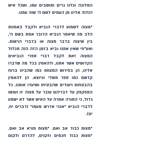
המלוכה וכלנו גרים ותושבים עמו. ושכל איש 
הנלוה אלינו מן העמים לשם ה' שוה עמנו. 
*מצוה לשמוע לדברי הנביא ולקבל באמונת 
הלב מה שיאמר הנביא הדובר אמת בשם ה', 
בין שיצוה בדבר מצוה או בדברי הרשות. 
ואע"פי שאין אתנו נביא בזמן הזה הנה תכלול 
המצוה זאת לקבל דברי ספרי הנביאים 
הקדושים אשר אתנו, ולהאמין בכל מה שדברו 
אלינו, הן בפירוש המצווֹת כמו שהבינו ברוח 
קדשם כמו ספר משלי וכיוצא. הן להאמין 
בהבטחות ויעודים שהבטיחו ושיעדו אותנו. כל 
המפקפק על דבריהם עובר על מצוה זו וענשו 
גדול, כי התורה אמרה על האיש אשר לא ישמע 
לדברי הנביא "אנכי אדרש מעמו" (דברים יח, 
יט).
*מצות כבוד אב ואם. *מצות מורא אב ואם. 
*מצות כבוד חכמים וזקנים, להדרם ולקום 