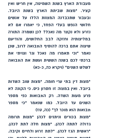
מעבודת הארץ בשנת השמיטה, אין חריש ואין 
קציר. *מצות שביתת הארץ בשנת היובל. 
ובעבור שתכבדנה המצווֹת הללו על אנשים 
חלושי הנפש בעלי הפחד, כי יאמרו אם לא 
נזרע ולא נקצר מה נאכל? לכן נשמרה התורה 
במליצותיה וחזקה לבב החלושים, והודיעם 
שיצוה אתם ברכה להוסיף התבואה לרוב, שכן 
נאמר "וכי תאמרו מה נאכל וגו' וצויתי את 
ברכתי לכם בשנה הששית ועשת את התבואה 
לשלש השנים" (ויקרא כה, כ-כא)
*מצות דין בתי ערי חומה. *מצות שוב השדות 
ביובל. ואין במצוה זו חסרון כיס. כי הקונה לא 
פרע מעות השדה. רק התבואות כפי מספר 
השנים עד היובל. כמו שנאמר "כי מספר 
תבואות הוא מוכר לך" (כה, טז)  
*מצות בכורים וניתנים לכהן *מצות תרומה 
גדולה לתתה לכהן. *מצות חלה לתת לכהן. 
*ראשית הגז לכהן. *לתת זרוע ולחיים וקיבה. 