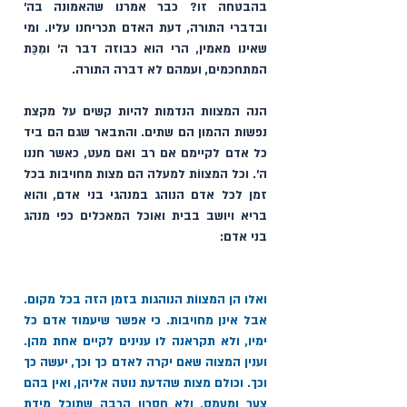
בהבטחה זו? כבר אמרנו שהאמונה בה' 
ובדברי התורה, דעת האדם תכריחנו עליו. ומי 
שאינו מאמין, הרי הוא כבוזה דבר ה' ומִכַּת 
המתחכמים, ועמהם לא דברה התורה. 
הנה המצוות הנדמות להיות קשים על מקצת 
נפשות ההמון הם שתים. והתבאר שגם הם ביד 
כל אדם לקיימם אם רב ואם מעט, כאשר חננו 
ה'. וכל המצווֹת למעלה הם מצות מחויבות בכל 
זמן לכל אדם הנוהג במנהגי בני אדם, והוא 
בריא ויושב בבית ואוכל המאכלים כפי מנהג 
בני אדם: 
ואלו הן המצווֹת הנוהגות בזמן הזה בכל מקום. 
אבל אינן מחויבות. כי אפשר שיעמוד אדם כל 
ימיו, ולא תקראנה לו ענינים לקיים אחת מהן. 
וענין המצוה שאם יקרה לאדם כך וכך, יעשה כך 
וכך. וכולם מצות שהדעת נוטה אליהן, ואין בהם 
צער ומעמס, ולא חסרון הרבה שתוכל מידת 