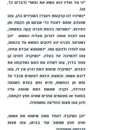
"כי וגו' ואליו הוא נושא את נפשו" (דברים כד, 
טו). 
*כשיהיו לנו קרקעות ויעבדו השכירים בהן, צונו 
שנעזוב אותם לאכול כדי שבעם מן הקמה ומן 
הפירות. *כשנראה בהמת חברנו יְגֵעָה במשאה, 
צונו לעזור אותה לפרוק מעליה המשא.  *וכן 
כשנראה חברנו יגע להקים המשא על בהמתו, 
צונו לעזרו ולהקם עמו. *כשנמצא אבדת אחינו, 
צונו להשיבה אל בעלה. *כשיקרה לפנינו קן 
צפור בדרך, צונו לשלח את האם כשלקחנו את 
הבנים. *כשיקרה שימות האח וזרע אין לו, צונו 
ליבם אשתו. והמצוה הזאת לפעמים תכבד על 
נפש מן הנפשות, והיא נפש בעלת השנאה 
הגדולה, ויקרה שאשת המת שנואה עליו 
במאוד או מטעמים אחרים שאינו חפץ לקחתה, 
ולכן צונו מצות החליצה ומשפטיה. 
*וכן כשיקרה לאחד ממנו שישנא את אשתו, 
ואינו חפץ שתשב עוד בביתו, צונו מצות 
הגרושין ומשפטיה. 