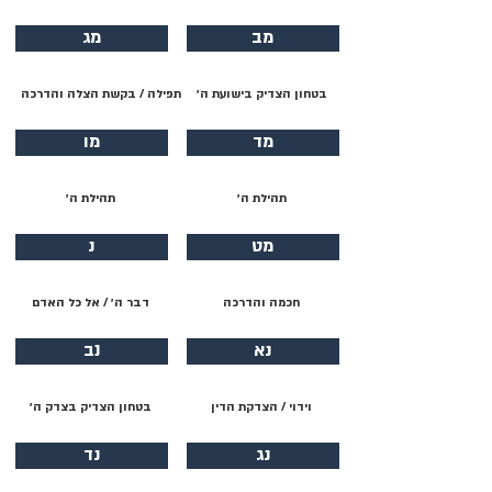
מב
מג
בטחון הצדיק בישועת ה׳
תפילה / בקשת הצלה והדרכה
מד
מו
תהילת ה׳
תהילת ה׳
מט
נ
חכמה והדרכה
דבר ה׳ / אל כל האדם
נא
נב
וידוי / הצדקת הדין
בטחון הצדיק בצדק ה׳
נג
נד