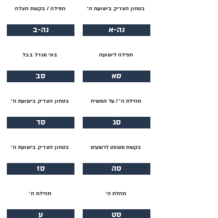
בטחון הצדיק בישועת ה׳
תפילה / בקשת הצלה
נה-א
נה-ב
תפילה לישועה
בוני מגדל בבל
סא
סב
תהילת ה׳ / על המשיח
בטחון הצדיק בישועת ה׳
סג
סד
בקשת משפט לרשעים
בטחון הצדיק בישועת ה׳
סה
סז
תהלת ה׳
תהילת ה׳
סט
ע