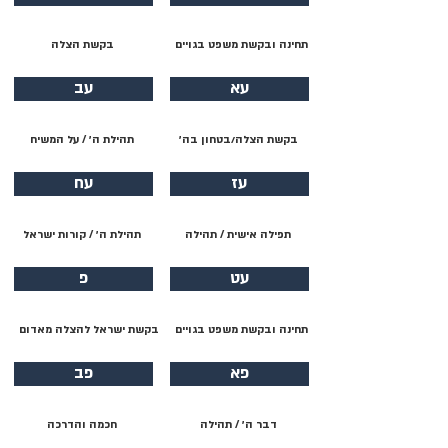
תחינה ובקשת משפט בגויים
בקשת הצלה
עא
עב
בקשת הצלה/בטחון בה׳
תהילת ה׳ / על המשיח
עז
עח
תפילה אישית / תהילה
תהילת ה׳ / קורות ישראל
עט
פ
תחינה ובקשת משפט בגויים
בקשת ישראל להצלה מאדום
פא
פב
דבר ה׳ / תהילה
חכמה והדרכה