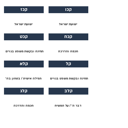
קכו
קכז
ישועת ישראל
ישועת ישראל
קכח
קכט
חכמה והדרכה
תחינה ובקשת משפט בגויים
קל
קלא
תחינה ובקשת משפט בגויים
תפילה אישית / בטחון בה׳
קלב
קלג
דבר ה׳ / על המשיח
חכמה והדרכה
קלד
קלה