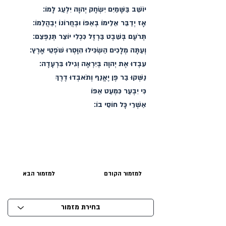
יוֹשֵׁב בַּשָּׁמַיִם יִשְׂחָק יְהוָה יִלְעַג לָמוֹ׃
אָז יְדַבֵּר אֵלֵימוֹ בְאַפּוֹ וּבְחֲרוֹנוֹ יְבַהֲלֵמוֹ׃
תְּרֹעֶם בְּשֵׁבֶט בַּרְזֶל כִּכְלִי יוֹצֵר תְּנַפְּצֵם׃
וְעַתָּה מְלָכִים הַשְׂכִּילוּ הִוָּסְרוּ שֹׁפְטֵי אָרֶץ׃
עִבְדוּ אֶת יְהוָה בְּיִרְאָה וְגִילוּ בִּרְעָדָה׃
נַשְּׁקוּ בַר פֶּן יֶאֱנַף וְתֹאבְדוּ דֶרֶךְ
כִּי יִבְעַר כִּמְעַט אַפּוֹ
אַשְׁרֵי כָּל חוֹסֵי בוֹ׃
למזמור הקודם
למזמור הבא