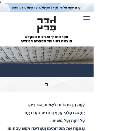
;
בָּרוּךְ יְהוָה אֱלֹהֵי יִשְׂרָאֵל מֵהָעוֹלָם וְעַד הָעוֹלָם אָמֵן וְאָמֵן
חקר התנ״ך ומגילות המקדש
הוצאה לאור של הספרים הגנוזים
ב
לָמָּה רָגְשׁוּ גוֹיִם וּלְאֻמִּים יֶהְגּוּ רִיק׃
יִתְיַצְּבוּ מַלְכֵי אָרֶץ וְרוֹזְנִים נוֹסְדוּ יָחַד
עַל יְהוָה וְעַל מְשִׁיחוֹ׃
נְנַתְּקָה אֶת מוֹסְרוֹתֵימוֹ וְנַשְׁלִיכָה מִמֶּנּוּ עֲבֹתֵימוֹ׃