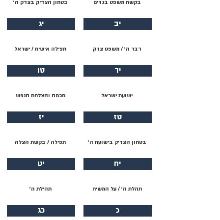
בקשת משפט בגויים
בטחון הצדיק בצדק ה׳
יב
יג
דבר ה׳ / משפט צדק
תפילה אישית / ישראל
יד
טו
ישועת ישראל
חכמה והצלחת הנפש
טז
יז
בטחון הצדיק בישועת ה׳
תפילה / בקשת הצלה
יח
יט
תהלת ה׳ / על המשיח
תהילת ה׳
כ
כג