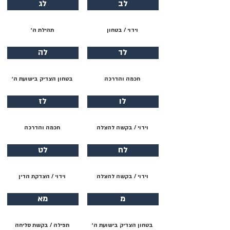
לב
לג
וידוי / בטחון
תהילת ה׳
לד
לה
חכמה והדרכה
בטחון הצדיק בישועת ה׳
לו
לז
וידוי / בקשה להצלה
חכמה והדרכה
לח
לט
וידוי / בקשה להצלה
וידוי / הצדקת הדין
מ
מא
בטחון הצדיק בישועת ה׳
תפילה / בקשת סליחה