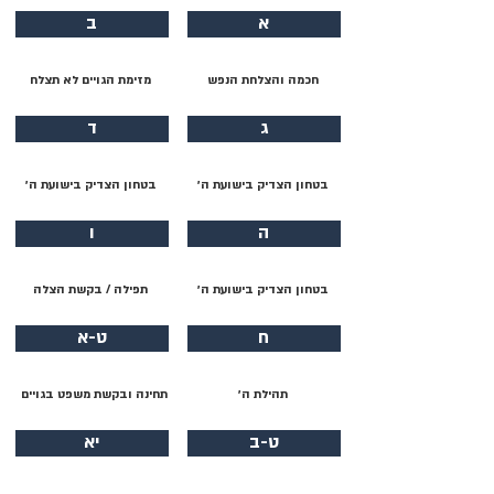
א
ב
חכמה והצלחת הנפש
מזימת הגויים לא תצלח
ג
ד
בטחון הצדיק בישועת ה׳
בטחון הצדיק בישועת ה׳
ה
ו
בטחון הצדיק בישועת ה׳
תפילה / בקשת הצלה
ח
ט-א
תהילת ה׳
תחינה ובקשת משפט בגויים
ט-ב
יא