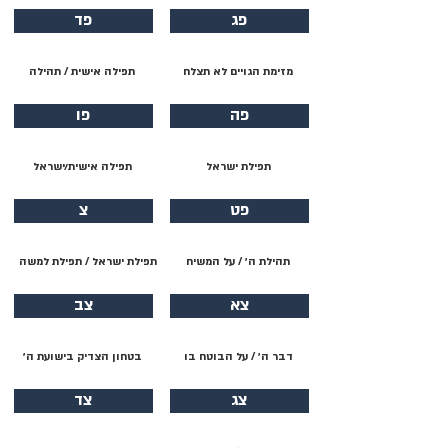
פג
פד
מזימת הגויים לא תצלח
תפילה אישית / תהילה
פה
פו
תפילת ישראל
תפילה אישית/ישראל
פט
צ
תהילת ה׳ / על המשיח
תפילת ישראל / תפילת למשה
צא
צב
דבר ה׳ / על הבוטח בו
בטחון הצדיק בישועת ה׳
צג
צד