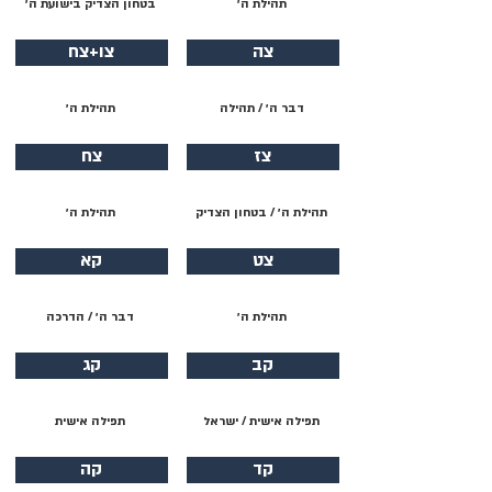
תהילת ה׳
בטחון הצדיק בישועת ה׳
צה
צו+צח
דבר ה׳ / תהילה
תהילת ה׳
צז
צח
תהילת ה׳ / בטחון הצדיק
תהילת ה׳
צט
קא
תהילת ה׳
דבר ה׳ / הדרכה
קב
קג
תפילה אישית / ישראל
תפילה אישית
קד
קה