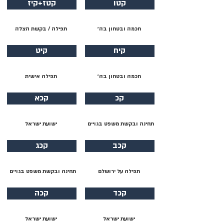
קטו
קטז+קיז
חכמה ובטחון בה׳
תפילה / בקשת הצלה
קיח
קיט
חכמה ובטחון בה׳
תפילה אישית
קכ
קכא
תחינה ובקשת משפט בגויים
ישועת ישראל
קכב
קכג
תפילה על ירושלם
תחינה ובקשת משפט בגויים
קכד
קכה
ישועת ישראל
ישועת ישראל