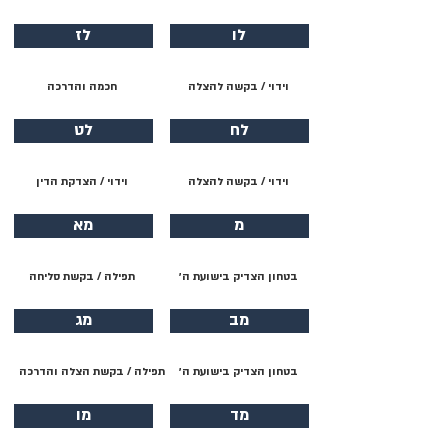
לו
לז
וידוי / בקשה להצלה
חכמה והדרכה
לח
לט
וידוי / בקשה להצלה
וידוי / הצדקת הדין
מ
מא
בטחון הצדיק בישועת ה׳
תפילה / בקשת סליחה
מב
מג
בטחון הצדיק בישועת ה׳
תפילה / בקשת הצלה והדרכה
מד
מו