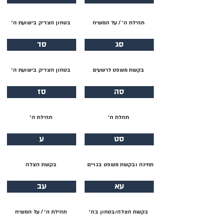
תהילת ה׳ / על המשיח
בטחון הצדיק בישועת ה׳
סג
סד
בקשת משפט לרשעים
בטחון הצדיק בישועת ה׳
סה
סז
תהלת ה׳
תהילת ה׳
סט
ע
תחינה ובקשת משפט בגויים
בקשת הצלה
עא
עב
בקשת הצלה/בטחון בה׳
תהילת ה׳ / על המשיח