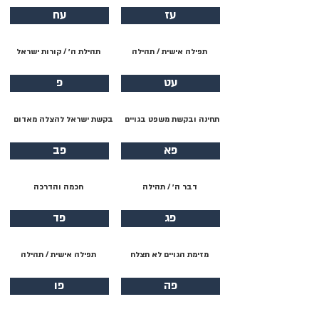
עז
עח
תפילה אישית / תהילה
תהילת ה׳ / קורות ישראל
עט
פ
תחינה ובקשת משפט בגויים
בקשת ישראל להצלה מאדום
פא
פב
דבר ה׳ / תהילה
חכמה והדרכה
פג
פד
מזימת הגויים לא תצלח
תפילה אישית / תהילה
פה
פו