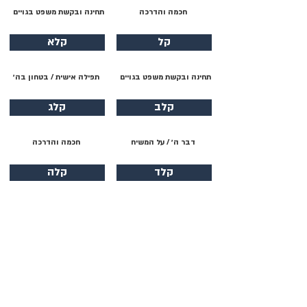
חכמה והדרכה
תחינה ובקשת משפט בגויים
קל
קלא
תחינה ובקשת משפט בגויים
תפילה אישית / בטחון בה׳
קלב
קלג
דבר ה׳ / על המשיח
חכמה והדרכה
קלד
קלה
תהילת ה׳ / יציאת מצרים
תהילת ה׳
קלו
קלז
תהילת ה׳ / הודיה
תחינה ובקשת משפט בגויים
קלח
קלט