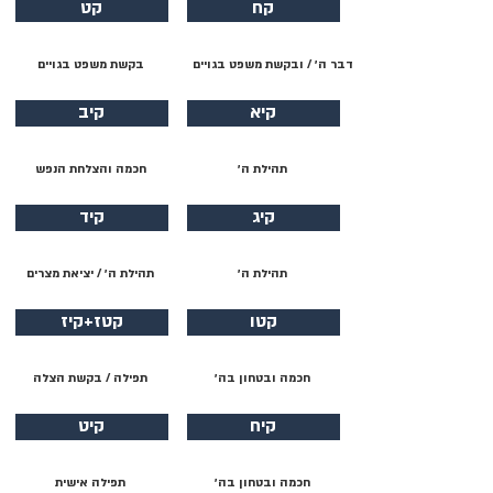
קח
קט
דבר ה׳ / ובקשת משפט בגויים
בקשת משפט בגויים
קיא
קיב
תהילת ה׳
חכמה והצלחת הנפש
קיג
קיד
תהילת ה׳
תהילת ה׳ / יציאת מצרים
קטו
קטז+קיז
חכמה ובטחון בה׳
תפילה / בקשת הצלה
קיח
קיט
חכמה ובטחון בה׳
תפילה אישית