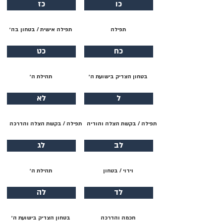
כו
כז
תפילה
תפילה אישית / בטחון בה׳
כח
כט
בטחון הצדיק בישועת ה׳
תהילת ה׳
ל
לא
תפילה / בקשת הצלה והודיה
תפילה / בקשת הצלה והדרכה
לב
לג
וידוי / בטחון
תהילת ה׳
לד
לה
חכמה והדרכה
בטחון הצדיק בישועת ה׳