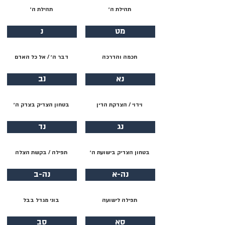
תהילת ה׳
תהילת ה׳
מט
נ
חכמה והדרכה
דבר ה׳ / אל כל האדם
נא
נב
וידוי / הצדקת הדין
בטחון הצדיק בצדק ה׳
נג
נד
בטחון הצדיק בישועת ה׳
תפילה / בקשת הצלה
נה-א
נה-ב
תפילה לישועה
בוני מגדל בבל
סא
סב