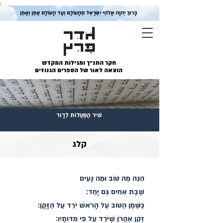
;
בָּרוּךְ יְהוָה אֱלֹהֵי יִשְׂרָאֵל מֵהָעוֹלָם וְעַד הָעוֹלָם אָמֵן וְאָמֵן
חקר התנ״ך ומגילות המקדש
הוצאה לאור של הספרים הגנוזים
שִׁיר הַמַּעֲלוֹת לְדָוִד
קלג
הִנֵּה מַה טּוֹב וּמַה נָּעִים
שֶׁבֶת אַחִים גַּם יָחַד׃
כַּשֶּׁמֶן הַטּוֹב עַל הָרֹאשׁ יֹרֵד עַל הַזָּקָן׃
זְקַן אַהֲרֹן שֶׁיֹּרֵד עַל פִּי מִדּוֹתָיו׃