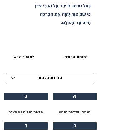
כְּטַל חֶרְמוֹן שֶׁיֹּרֵד עַל הַרְרֵי צִיּוֹן
כִּי שָׁם צִוָּה יְהוָה אֶת הַבְּרָכָה
חַיִּים עַד הָעוֹלָם׃
למזמור הקודם
למזמור הבא
א
ב
חכמה והצלחת הנפש
מזימת הגויים לא תצלח
ג
ד