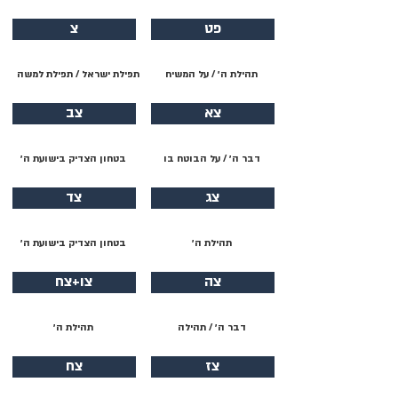
פט
צ
תהילת ה׳ / על המשיח
תפילת ישראל / תפילת למשה
צא
צב
דבר ה׳ / על הבוטח בו
בטחון הצדיק בישועת ה׳
צג
צד
תהילת ה׳
בטחון הצדיק בישועת ה׳
צה
צו+צח
דבר ה׳ / תהילה
תהילת ה׳
צז
צח