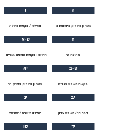
ה
ו
בטחון הצדיק בישועת ה׳
תפילה / בקשת הצלה
ח
ט-א
תהילת ה׳
תחינה ובקשת משפט בגויים
ט-ב
יא
בקשת משפט בגויים
בטחון הצדיק בצדק ה׳
יב
יג
דבר ה׳ / משפט צדק
תפילה אישית / ישראל
יד
טו