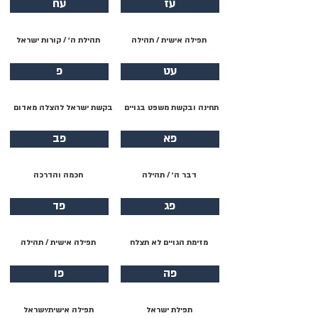
עז
עח
תפילה אישית / תהילה
תהילת ה׳ / קורות ישראל
עט
פ
תחינה ובקשת משפט בגויים
בקשת ישראל להצלה מאדום
פא
פב
דבר ה׳ / תהילה
חכמה והדרכה
פג
פד
מזימת הגויים לא תצלח
תפילה אישית / תהילה
פה
פו
תפילת ישראל
תפילה אישית/ישראל