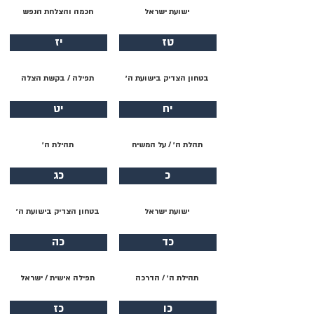
ישועת ישראל
חכמה והצלחת הנפש
טז
יז
בטחון הצדיק בישועת ה׳
תפילה / בקשת הצלה
יח
יט
תהלת ה׳ / על המשיח
תהילת ה׳
כ
כג
ישועת ישראל
בטחון הצדיק בישועת ה׳
כד
כה
תהילת ה׳ / הדרכה
תפילה אישית / ישראל
כו
כז