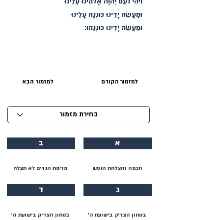
וִיהִי נֹעַם יְהוָה אֱלֹהֵינוּ עָלֵינוּ
וּמַעֲשֵׂה יָדֵינוּ כּוֹנְנָה עָלֵינוּ
וּמַעֲשֵׂה יָדֵינוּ כּוֹנְנֵהוּ׃
למזמור הקודם
למזמור הבא
א
ב
חכמה והצלחת הנפש
מזימת הגויים לא תצלח
ג
ד
בטחון הצדיק בישועת ה׳
בטחון הצדיק בישועת ה׳