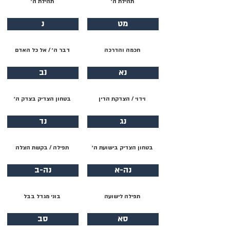
תהילת ה׳
תהילת ה׳
מט
נ
חכמה והדרכה
דבר ה׳ / אל כל האדם
נא
נב
וידוי / הצדקת הדין
בטחון הצדיק בצדק ה׳
נג
נד
בטחון הצדיק בישועת ה׳
תפילה / בקשת הצלה
נה-א
נה-ב
תפילה לישועה
בוני מגדל בבל
סא
סב