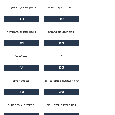
תהילת ה׳ / על המשיח
בטחון הצדיק בישועת ה׳
סג
סד
בקשת משפט לרשעים
בטחון הצדיק בישועת ה׳
סה
סז
תהלת ה׳
תהילת ה׳
סט
ע
תחינה ובקשת משפט בגויים
בקשת הצלה
עא
עב
בקשת הצלה/בטחון בה׳
תהילת ה׳ / על המשיח