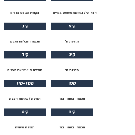
דבר ה׳ / ובקשת משפט בגויים
בקשת משפט בגויים
קיא
קיב
תהילת ה׳
חכמה והצלחת הנפש
קיג
קיד
תהילת ה׳
תהילת ה׳ / יציאת מצרים
קטו
קטז+קיז
חכמה ובטחון בה׳
תפילה / בקשת הצלה
קיח
קיט
חכמה ובטחון בה׳
תפילה אישית