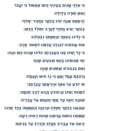
כִּי אֶלֶף שָׁנִים בְּעֵינֶיךָ כְּיוֹם אֶתְמוֹל כִּי יַעֲבֹר
וְאַשְׁ מוּרָה בַלָּיְלָה׃
זְרַמְתָּם שֵׁנָה יִהְיוּ בַּבֹּקֶר כֶּחָצִיר יַחֲלֹף׃
בַּבֹּקֶר יָצִיץ וְחָלָף לָעֶרֶב יְמוֹלֵל וְיָבֵשׁ׃
כִּי כָלִינוּ בְאַפֶּךָ וּבַחֲמָתְךָ נִבְהָלְנוּ׃
שת עֲונֹתֵינוּ לְנֶגְדֶּךָ עֲלֻמֵנוּ לִמְאוֹר פָּנֶיךָ׃
כִּי כָל יָמֵינוּ פָּנוּ בְעֶבְרָתֶךָ כִּלִּינוּ שָׁנֵינוּ כְמוֹ הֶגֶה׃
יְמֵי שְׁנוֹתֵינוּ בָהֶם שִׁבְעִים שָׁנָה
וְאִם בִּגְבוּרֹת שְׁמוֹנִים שָׁנָה
וְרָהְבָּם עָמָל וָאָוֶן כִּי גָז חִישׁ וַנָּעֻפָה׃
מִי יוֹדֵעַ עֹז אַפֶּךָ וּכְיִרְאָתְךָ עֶבְרָתֶךָ׃
לִמְנוֹת יָמֵינוּ כֵּן הוֹדַע וְנָבֹא לְבַב חָכְמָה׃
שׁוּבָה יְהוָה עַד מָתָי וְהִנָּחֵם עַל עֲבָדֶיךָ׃
שַׂבְּעֵנוּ בַבֹּקֶר חַסְדֶּךָ וּנְרַנְּנָה וְנִשְׂמְחָה בְּכָל יָמֵינוּ׃
שַׂמְּחֵנוּ כִּימוֹת עָנִּיתָנוּ שְׁנוֹת רָאִינוּ רָעָה׃
יֵרָאֶה אֶל עֲבָדֶיךָ פָעֳלֶךָ וַהֲדָרְךָ עַל בְּנֵיהֶם׃