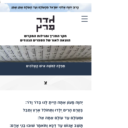
;
בָּרוּךְ יְהוָה אֱלֹהֵי יִשְׂרָאֵל מֵהָעוֹלָם וְעַד הָעוֹלָם אָמֵן וְאָמֵן
חקר התנ״ך ומגילות המקדש
הוצאה לאור של הספרים הגנוזים
תְּפִלָּה לְמֹשֶׁה אִישׁ הָאֱלֹהִים
צ
יְהוָה מָעוֹן אַתָּה הָיִיתָ לָּנוּ בְּדֹר וָדֹר׃
בְּטֶרֶם הָרִים יֻלָּדוּ וַתְּחוֹלֵל אֶרֶץ וְתֵבֵל
וּמֵעוֹלָם עַד עוֹלָם אַתָּה אֵל׃
תָּשֵׁב אֱנוֹשׁ עַד דַּכָּא וַתֹּאמֶר שׁוּבוּ בְנֵי אָדָם׃