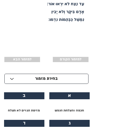
עַד נֵצַח לֹא יִרְאוּ אוֹר׃
אָדָם בִּיקָר וְלֹא יָבִין
נִמְשַׁל כַּבְּהֵמוֹת נִדְמוּ׃
למזמור הקודם
למזמור הבא
א
ב
חכמה והצלחת הנפש
מזימת הגויים לא תצלח
ג
ד