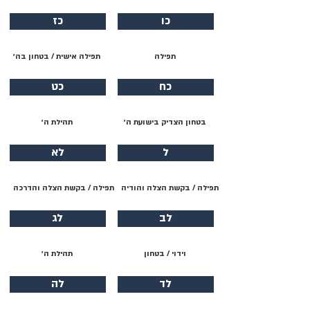
כו
כז
תפילה
תפילה אישית / בטחון בה׳
כח
כט
בטחון הצדיק בישועת ה׳
תהילת ה׳
ל
לא
תפילה / בקשת הצלה והודיה
תפילה / בקשת הצלה והדרכה
לב
לג
וידוי / בטחון
תהילת ה׳
לד
לה