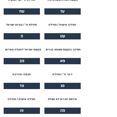
עז
עח
תפילה אישית / תהילה
תהילת ה׳ / קורות ישראל
עט
פ
תחינה ובקשת משפט בגויים
בקשת ישראל להצלה מאדום
פא
פב
דבר ה׳ / תהילה
חכמה והדרכה
פג
פד
מזימת הגויים לא תצלח
תפילה אישית / תהילה
פה
פו