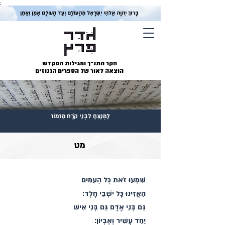
;
בָּרוּךְ יְהוָה אֱלֹהֵי יִשְׂרָאֵל מֵהָעוֹלָם וְעַד הָעוֹלָם אָמֵן וְאָמֵן
חקר התנ״ך ומגילות המקדש
הוצאה לאור של הספרים הגנוזים
לַמְנַצֵּחַ לִבְנֵי קֹרַח מִזְמוֹר
מט
שִׁמְעוּ זֹאת כָּל הָעַמִּים
הַאֲזִינוּ כָּל יֹשְׁבֵי חָלֶד׃
גַּם בְּנֵי אָדָם גַּם בְּנֵי אִישׁ
יַחַד עָשִׁיר וְאֶבְיוֹן׃