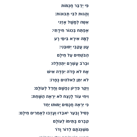
פִּי יְדַבֵּר חָכְמוֹת
וְהָגוּת לִבִּי תְבוּנוֹת׃
אַטֶּה לְמָשָׁל אָזְנִי
אֶפְתַּח בְּכִנּוֹר חִידָתִי׃
לָמָּה אִירָא בִּימֵי רָע
עֲון עֲקֵבַי יְסוּבֵּנִי׃
הַבֹּטְחִים עַל חֵילָם
וּבְרֹב עָשְׁרָם יִתְהַלָּלוּ׃
אָח לֹא פָדֹה יִפְדֶּה אִישׁ
לֹא יִתֵּן לֵאלֹהִים כָּפְרוֹ׃
וְיֵקַר פִּדְיוֹן נַפְשָׁם וְחָדַל לְעוֹלָם׃
וִיחִי עוֹד לָנֶצַח לֹא יִרְאֶה הַשָּׁחַת׃
כִּי יִרְאֶה חֲכָמִים יָמוּתוּ יַחַד
כְּסִיל וָבַעַר יֹאבֵדוּ וְעָזְבוּ לַאֲחֵרִים חֵילָם׃
קִבְרם בָּתֵּימוֹ לְעוֹלָם
מִשְׁכְּנֹתָם לְדוֹר וָדֹר