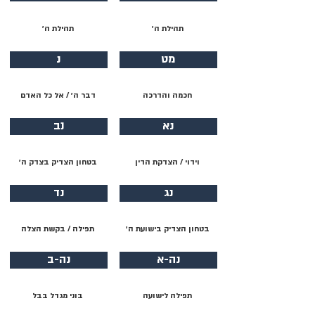
תהילת ה׳
תהילת ה׳
מט
נ
חכמה והדרכה
דבר ה׳ / אל כל האדם
נא
נב
וידוי / הצדקת הדין
בטחון הצדיק בצדק ה׳
נג
נד
בטחון הצדיק בישועת ה׳
תפילה / בקשת הצלה
נה-א
נה-ב
תפילה לישועה
בוני מגדל בבל