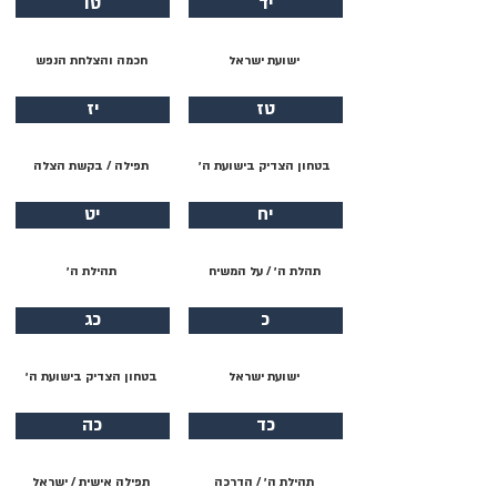
יד
טו
ישועת ישראל
חכמה והצלחת הנפש
טז
יז
בטחון הצדיק בישועת ה׳
תפילה / בקשת הצלה
יח
יט
תהלת ה׳ / על המשיח
תהילת ה׳
כ
כג
ישועת ישראל
בטחון הצדיק בישועת ה׳
כד
כה
תהילת ה׳ / הדרכה
תפילה אישית / ישראל