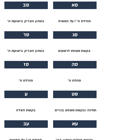
סא
סב
תהילת ה׳ / על המשיח
בטחון הצדיק בישועת ה׳
סג
סד
בקשת משפט לרשעים
בטחון הצדיק בישועת ה׳
סה
סז
תהלת ה׳
תהילת ה׳
סט
ע
תחינה ובקשת משפט בגויים
בקשת הצלה
עא
עב
בקשת הצלה/בטחון בה׳
תהילת ה׳ / על המשיח