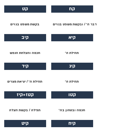
קח
קט
דבר ה׳ / ובקשת משפט בגויים
בקשת משפט בגויים
קיא
קיב
תהילת ה׳
חכמה והצלחת הנפש
קיג
קיד
תהילת ה׳
תהילת ה׳ / יציאת מצרים
קטו
קטז+קיז
חכמה ובטחון בה׳
תפילה / בקשת הצלה
קיח
קיט