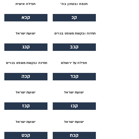
חכמה ובטחון בה׳
תפילה אישית
קכ
קכא
תחינה ובקשת משפט בגויים
ישועת ישראל
קכב
קכג
תפילה על ירושלם
תחינה ובקשת משפט בגויים
קכד
קכה
ישועת ישראל
ישועת ישראל
קכו
קכז
ישועת ישראל
ישועת ישראל
קכח
קכט