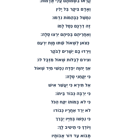
קָרְאוּ בִשְׁמוֹתָם עֲלֵי אֲדָמוֹת׃
וְאָדָם בִּיקָר בַּל יָלִין
נִמְשַׁל כַּבְּהֵמוֹת נִדְמוּ׃
זֶה דַרְכָּם כֵּסֶל לָמוֹ
וְאַחֲרֵיהֶם בְּפִיהֶם יִרְצוּ סֶלָה׃
כַּצֹּאן לְשְׁאוֹל שַֿׁתּוּ מָוֶת יִרְעֵם
וַיִּרְדּוּ בָם יְשָׁרִים לַבֹּקֶר
וצירם לְבַלּוֹת שְׁאוֹל מִזְּבֻל לוֹ׃
אַךְ יְהוָה יִפְדֶּה נַפְשִׁי מִיַּד שְׁאוֹל
כִּי יִקָּחֵנִי סֶלָה׃
אַל תִּירָא כִּי יַעֲשִׁר אִישׁ
כִּי יִרְבֶּה כְּבוֹד בֵּיתוֹ׃
כִּי לֹא בְמוֹתוֹ יִקַּח הַכֹּל
לֹא יֵרֵד אַחֲרָיו כְּבוֹדו
כִּי נַפְשׁוֹ בְּחַיָּיו יְבָרֵך
וְיוֹדְךָ כִּי תֵיטִיב לָךְ׃
תָּבוֹא עַד דּוֹר אֲבוֹתָיו