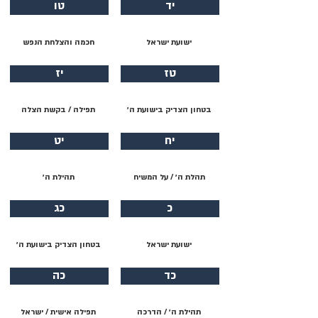
יד
טו
ישועת ישראל
חכמה והצלחת הנפש
טז
יז
בטחון הצדיק בישועת ה׳
תפילה / בקשת הצלה
יח
יט
תהלת ה׳ / על המשיח
תהילת ה׳
כ
כג
ישועת ישראל
בטחון הצדיק בישועת ה׳
כד
כה
תהילת ה׳ / הדרכה
תפילה אישית / ישראל