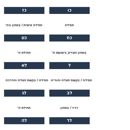
כו
כז
תפילה
תפילה אישית / בטחון בה׳
כח
כט
בטחון הצדיק בישועת ה׳
תהילת ה׳
ל
לא
תפילה / בקשת הצלה והודיה
תפילה / בקשת הצלה והדרכה
לב
לג
וידוי / בטחון
תהילת ה׳
לד
לה