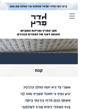
;
בָּרוּךְ יְהוָה אֱלֹהֵי יִשְׂרָאֵל מֵהָעוֹלָם וְעַד הָעוֹלָם אָמֵן וְאָמֵן
חקר התנ״ך ומגילות המקדש
הוצאה לאור של הספרים הגנוזים
קכח
אַשְׁרֵי כָּל יְרֵא יְהוָה הַהֹלֵךְ בִּדְרָכָיו׃
יְגִיעַ כַּפֶּיךָ כִּי תֹאכֵל אַשְׁרֶיךָ וְטוֹב לָךְ׃
אִשְׁתְּךָ כְּגֶפֶן פֹּרִיָּה בְּיַרְכְּתֵי בֵיתֶךָ:
בָּנֶיךָ כִּשְׁתִלֵי זֵיתִים סָבִיב לְשֻׁלְחָנֶךָ׃