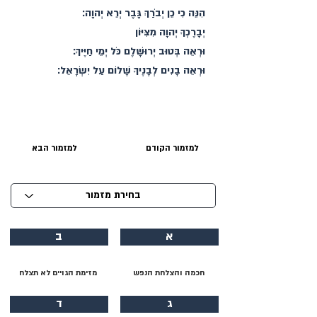
הִנֵּה כִי כֵן יְבֹרַךְ גָּבֶר יְרֵא יְהוָה׃
יְבָרֶכְךָ יְהוָה מִצִּיּוֹן
וּרְאֵה בְּטוּב יְרוּשָׁלֶם כֹּל יְמֵי חַיֶּיךָ׃
וּרְאֵה בָנִים לְבָנֶיךָ שָׁלוֹם עַל יִשְׂרָאֵל׃
למזמור הקודם
למזמור הבא
א
ב
חכמה והצלחת הנפש
מזימת הגויים לא תצלח
ג
ד