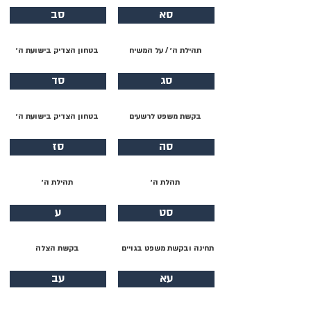
סא
סב
תהילת ה׳ / על המשיח
בטחון הצדיק בישועת ה׳
סג
סד
בקשת משפט לרשעים
בטחון הצדיק בישועת ה׳
סה
סז
תהלת ה׳
תהילת ה׳
סט
ע
תחינה ובקשת משפט בגויים
בקשת הצלה
עא
עב