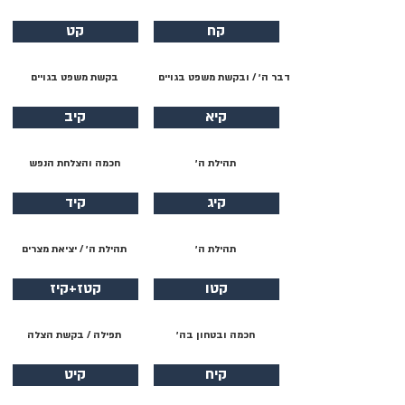
קח
קט
דבר ה׳ / ובקשת משפט בגויים
בקשת משפט בגויים
קיא
קיב
תהילת ה׳
חכמה והצלחת הנפש
קיג
קיד
תהילת ה׳
תהילת ה׳ / יציאת מצרים
קטו
קטז+קיז
חכמה ובטחון בה׳
תפילה / בקשת הצלה
קיח
קיט