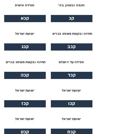
חכמה ובטחון בה׳
תפילה אישית
קכ
קכא
תחינה ובקשת משפט בגויים
ישועת ישראל
קכב
קכג
תפילה על ירושלם
תחינה ובקשת משפט בגויים
קכד
קכה
ישועת ישראל
ישועת ישראל
קכו
קכז
ישועת ישראל
ישועת ישראל
קכח
קכט