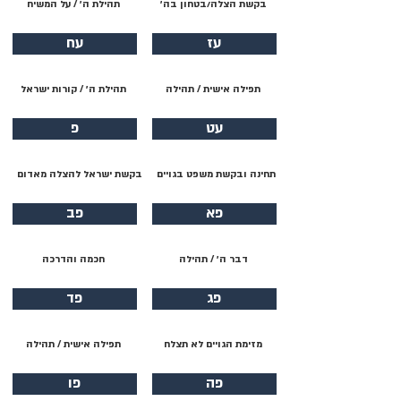
בקשת הצלה/בטחון בה׳
תהילת ה׳ / על המשיח
עז
עח
תפילה אישית / תהילה
תהילת ה׳ / קורות ישראל
עט
פ
תחינה ובקשת משפט בגויים
בקשת ישראל להצלה מאדום
פא
פב
דבר ה׳ / תהילה
חכמה והדרכה
פג
פד
מזימת הגויים לא תצלח
תפילה אישית / תהילה
פה
פו