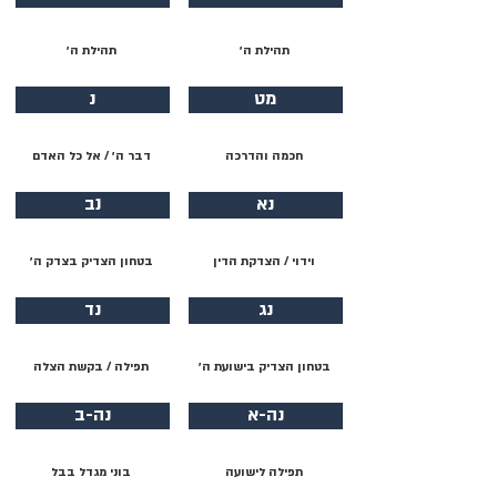
תהילת ה׳
תהילת ה׳
מט
נ
חכמה והדרכה
דבר ה׳ / אל כל האדם
נא
נב
וידוי / הצדקת הדין
בטחון הצדיק בצדק ה׳
נג
נד
בטחון הצדיק בישועת ה׳
תפילה / בקשת הצלה
נה-א
נה-ב
תפילה לישועה
בוני מגדל בבל