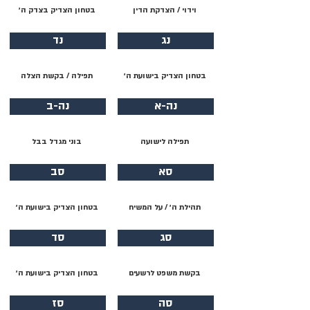
וידוי / הצדקת הדין
בטחון הצדיק בצדק ה׳
נג
נד
בטחון הצדיק בישועת ה׳
תפילה / בקשת הצלה
נה-א
נה-ב
תפילה לישועה
בוני מגדל בבל
סא
סב
תהילת ה׳ / על המשיח
בטחון הצדיק בישועת ה׳
סג
סד
בקשת משפט לרשעים
בטחון הצדיק בישועת ה׳
סה
סז