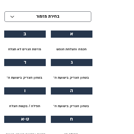
א
ב
חכמה והצלחת הנפש
מזימת הגויים לא תצלח
ג
ד
בטחון הצדיק בישועת ה׳
בטחון הצדיק בישועת ה׳
ה
ו
בטחון הצדיק בישועת ה׳
תפילה / בקשת הצלה
ח
ט-א