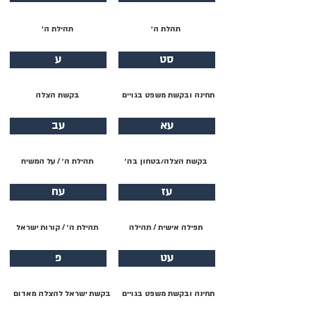
תהלת ה׳
תהילת ה׳
סט
ע
תחינה ובקשת משפט בגויים
בקשת הצלה
עא
עב
בקשת הצלה/בטחון בה׳
תהילת ה׳ / על המשיח
עז
עח
תפילה אישית / תהילה
תהילת ה׳ / קורות ישראל
עט
פ
תחינה ובקשת משפט בגויים
בקשת ישראל להצלה מאדום