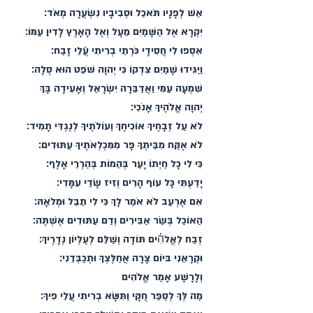
אֵשׁ לְפָנָיו תֹּאכֵל וּסְבִיבָיו נִשְׂעֲרָה מְאֹד׃
יִקְרָא אֶל הַשָּׁמַיִם מֵעָל וְאֶל הָאָרֶץ לָדִין עַמּוֹ׃
אִסְפוּ לִי חֲסִידָי כֹּרְתֵי בְרִיתִי עֲֿלֵי זָבַח׃
וַיַּגִּידוּ שָׁמַיִם צִדְקוֹ כִּי יְהוָה שֹׁפֵט הוּא סֶלָה׃
שִׁמְעָה עַמִּי וַאֲדַבֵּרָה יִשְׂרָאֵל וְאָעִידָה בָּךְ
יְהוָה אֱלֹהֶיךָ אָנֹכִי׃
לֹא עַל זְבָחֶיךָ אוֹכִיחֶךָ וְעוֹלֹתֶיךָ לְנֶגְדִּי תָמִיד׃
לֹא אֶקַּח מִבֵּיתְךָ פָּר מִמִּכְלְאֹתֶיךָ עַתּוּדִים׃
כִּי לִי כָל חַיְתוֹ יָעַר בְּהֵמוֹת בְּהַרְרֵי אָלֶף׃
יָדַעְתִּי כָּל עוֹף הָרִים וְזִיז שָׂדַי עִמָּדִי׃
אִם אֶרְעַב לֹא אֹמַר לָךְ כִּי לִי תֵבֵל וּמְלֹאָהּ׃
הַאוֹכַל בְּשַׂר אַבִּירִים וְדַם עַתּוּדִים אֶשְׁתֶּה׃
זְבַח לְאֱלֹהִ֗ים תּוֹדָה וְשַׁלֵּם לְעֶלְיוֹן נְדָרֶיךָ׃
וּקְרָאֵנִי בּיוֹם צָרָה אֲחַלֶּצְךָ וּתְכַבְּדֵנִי׃
וְלָרָשָׁע אָמַר אֱלֹהִים
מַה לְּךָ לְסַפֵּר חֻקָּי וַתִּשָּׂא בְרִיתִי עֲלֵי פִיךָ׃