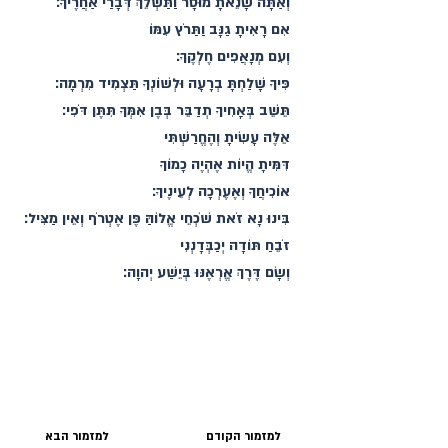
וְאַתָּה שָׂנֵאתָ מוּסָר וַתַּשְׁלֵךְ דְּבָרַי אַחֲרֶיךָ׃
אִם רָאִיתָ גַנָּב וַתַּרֹץ עִמּוֹ
וְעִם מְנָאֲפִים חֶלְקֶךָ׃
פִּיךָ שָׁלַחְתָּ בְרָעָה וּלְשׁוֹנְךָ תַּצְמִיד מִרְמָה׃
תֵּשֵׁב בְּאָחִיךָ תְדַבֵּר בְּבֶן אִמְּךָ תִּתֶּן דֹּפִי׃
אֵלֶּה עָשִׂיתָ וְהֶחֱרַשְׁתִּי
דִּמִּיתָ הֱיוֹת אֶהְיֶה כָמוֹךָ
אוֹכִיחֲךָ וְאֶעֶרְכָה לְעֵינֶיךָ׃
בִּינוּ נָא זֹאת שֹׁכְחֵי אֱלוֹהַּ פֶּן אֶטְרֹף וְאֵין מַצִּיל׃
זֹבֵחַ תּוֹדָה יְכַבְּדָנְנִי
וְשָׂם דֶּרֶךְ אֱרְאֶנּוּ בְּיֵשַׁע יְהוָה׃
למזמור הקודם
למזמור הבא