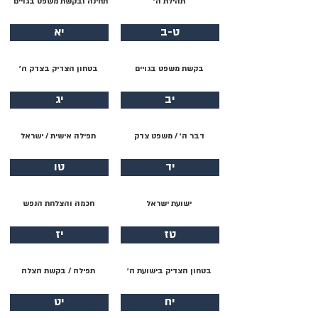
תהילת ה׳
תחינה ובקשת משפט בגויים
ט-ב
יא
בקשת משפט בגויים
בטחון הצדיק בצדק ה׳
יב
יג
דבר ה׳ / משפט צדק
תפילה אישית / ישראל
יד
טו
ישועת ישראל
חכמה והצלחת הנפש
טז
יז
בטחון הצדיק בישועת ה׳
תפילה / בקשת הצלה
יח
יט