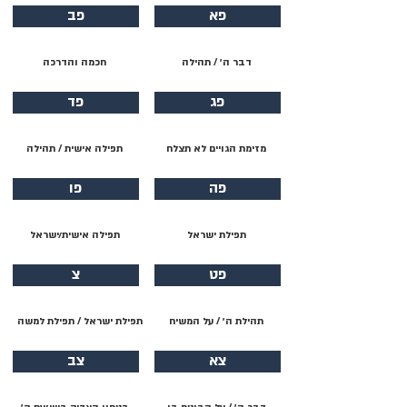
פא
פב
דבר ה׳ / תהילה
חכמה והדרכה
פג
פד
מזימת הגויים לא תצלח
תפילה אישית / תהילה
פה
פו
תפילת ישראל
תפילה אישית/ישראל
פט
צ
תהילת ה׳ / על המשיח
תפילת ישראל / תפילת למשה
צא
צב