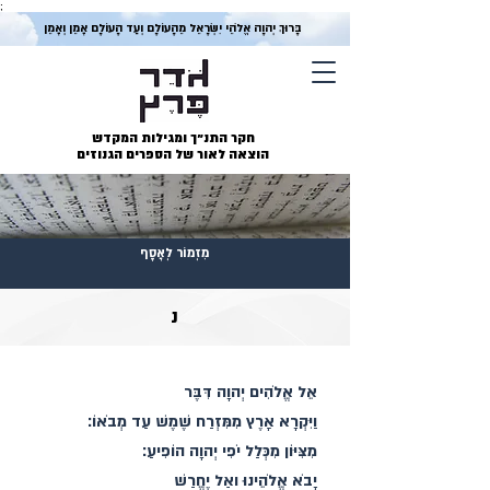
;
בָּרוּךְ יְהוָה אֱלֹהֵי יִשְׂרָאֵל מֵהָעוֹלָם וְעַד הָעוֹלָם אָמֵן וְאָמֵן
חקר התנ״ך ומגילות המקדש
הוצאה לאור של הספרים הגנוזים
מִזְמוֹר לְאָסָף
נ
אֵל אֱלֹהִים יְהוָה דִּבֶּר
וַיִּקְרָא אָרֶץ מִמִּזְרַח שֶׁמֶשׁ עַד מְבֹאוֹ׃
מִצִּיּוֹן מִכְּלַל יֹפִי יְהוָה הוֹפִיעַ׃
יָבֹא אֱלֹהֵינוּ ואַל יֶחֱרַשׁ