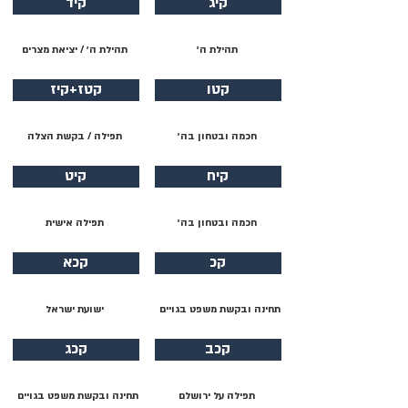
קיג
קיד
תהילת ה׳
תהילת ה׳ / יציאת מצרים
קטו
קטז+קיז
חכמה ובטחון בה׳
תפילה / בקשת הצלה
קיח
קיט
חכמה ובטחון בה׳
תפילה אישית
קכ
קכא
תחינה ובקשת משפט בגויים
ישועת ישראל
קכב
קכג
תפילה על ירושלם
תחינה ובקשת משפט בגויים