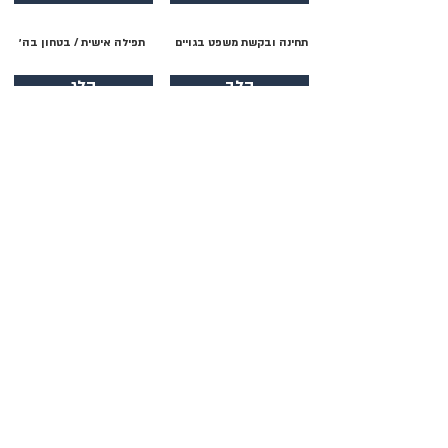
תחינה ובקשת משפט בגויים
תפילה אישית / בטחון בה׳
קלב
קלג
דבר ה׳ / על המשיח
חכמה והדרכה
קלד
קלה
תהילת ה׳ / יציאת מצרים
תהילת ה׳
קלו
קלז
תהילת ה׳ / הודיה
תחינה ובקשת משפט בגויים
קלח
קלט
בטחון הצדיק בישועת ה׳
תפילה / בקשת הצלה