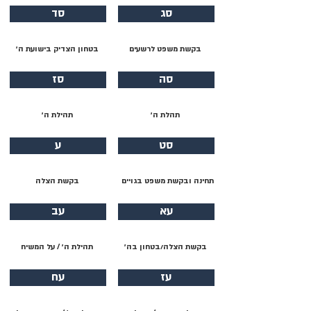
סג
סד
בקשת משפט לרשעים
בטחון הצדיק בישועת ה׳
סה
סז
תהלת ה׳
תהילת ה׳
סט
ע
תחינה ובקשת משפט בגויים
בקשת הצלה
עא
עב
בקשת הצלה/בטחון בה׳
תהילת ה׳ / על המשיח
עז
עח