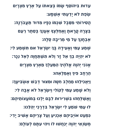
עֵדוּת בִּיהוֹסֵף שָׂמוֹ בְּצֵאתוֹ עַל אֶרֶץ מִצְרָיִם
שְׂפַת לֹא יָדַעְתִּי אֶשְׁמָע׃
הֲסִירוֹתִי מִסֵּבֶל שִׁכְמוֹ כַּפָּיו מִדּוּד תַּעֲבֹרְנָה׃
בַּצָּרָה קָרָאתָ וָאֲחַלְּצֶךָּ אֶעֶנְךָ בְּסֵתֶר רַעַם
אֶבְחָנְךָ עַל מֵי מְרִיבָה סֶלָה׃
שְׁמַע עַמִּי וְאָעִידָה בָּךְ יִשְׂרָאֵל אִם תִּשְׁמַע לִי׃
לֹא יִהְיֶה בְךָ אֵל זָר וְלֹא תִשְׁתַּחֲוֶה לְאֵל נֵכָר׃
אָנֹכִי יְהוָה אֱלֹהֶיךָ הַמַּעַלְךָ מֵאֶרֶץ מִצְרָיִם
הַרְחֶב פִּיךָ וַאֲמַלְאֵהוּ׃
וַיַּאֲכִילֵהוּ מֵחֵלֶב חִטָּה וּמִצּוּר דְּבַשׁ אַשְׂבִּיעֶךָ:
וְלֹא שָׁמַע עַמִּי לְקוֹלִי וְיִשְׂרָאֵל לֹא אָבָה לִי׃
וָאֲשַׁלְּחֵהוּ בִּשְׁרִירוּת לִבָּם יֵלְכוּ בְּמוֹעֲצוֹתֵיהֶם׃
לוּ עַמִּי שֹׁמֵעַ לִי יִשְׂרָאֵל בִּדְרָכַי יְהַלֵּכוּ׃
כִּמְעַט אוֹיְבֵיהֶם אַכְנִיעַ וְעַל צָרֵיהֶם אָשִׁיב יָדִי׃
מְשַׂנְאֵי יְהוָה יְכַחֲשׁוּ לוֹ וִיהִי עִתָּם לְעוֹלָם׃