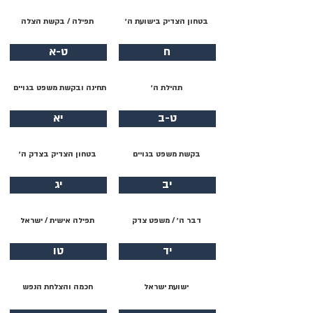
בטחון הצדיק בישועת ה׳
תפילה / בקשת הצלה
ח
ט-א
תהילת ה׳
תחינה ובקשת משפט בגויים
ט-ב
יא
בקשת משפט בגויים
בטחון הצדיק בצדק ה׳
יב
יג
דבר ה׳ / משפט צדק
תפילה אישית / ישראל
יד
טו
ישועת ישראל
חכמה והצלחת הנפש