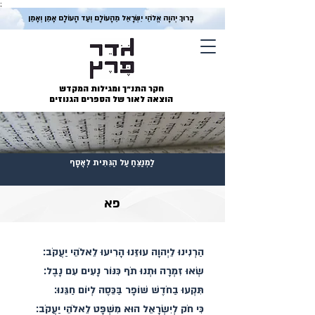
;
בָּרוּךְ יְהוָה אֱלֹהֵי יִשְׂרָאֵל מֵהָעוֹלָם וְעַד הָעוֹלָם אָמֵן וְאָמֵן
חקר התנ״ך ומגילות המקדש
הוצאה לאור של הספרים הגנוזים
לַמְנַצֵּחַ עַל הַגִּתִּית לְאָסָף
פא
הַרְנִינוּ לֵיְהוָה עוּזֵּנוּ הָרִיעוּ לֵאלֹהֵי יַעֲקֹב׃
שְׂאוּ זִמְרָה וּתְנוּ תֹף כִּנּוֹר נָעִים עִם נָבֶל׃
תִּקְעוּ בַחֹדֶשׁ שׁוֹפָר בַּכֵּסֶה לְיוֹם חַגֵּנוּ׃
כִּי חֹק לְיִשְׂרָאֵל הוּא מִשְׁפָּט לֵאלֹהֵי יַעֲקֹב׃