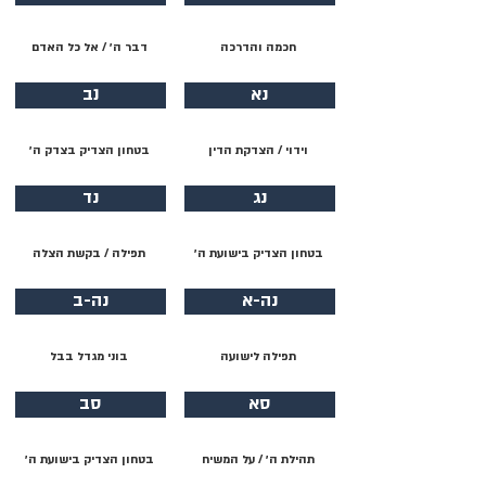
חכמה והדרכה
דבר ה׳ / אל כל האדם
נא
נב
וידוי / הצדקת הדין
בטחון הצדיק בצדק ה׳
נג
נד
בטחון הצדיק בישועת ה׳
תפילה / בקשת הצלה
נה-א
נה-ב
תפילה לישועה
בוני מגדל בבל
סא
סב
תהילת ה׳ / על המשיח
בטחון הצדיק בישועת ה׳