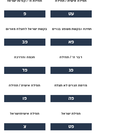
תפילה אישית / תהילה
תהילת ה׳ / קורות ישראל
עט
פ
תחינה ובקשת משפט בגויים
בקשת ישראל להצלה מאדום
פא
פב
דבר ה׳ / תהילה
חכמה והדרכה
פג
פד
מזימת הגויים לא תצלח
תפילה אישית / תהילה
פה
פו
תפילת ישראל
תפילה אישית/ישראל
פט
צ