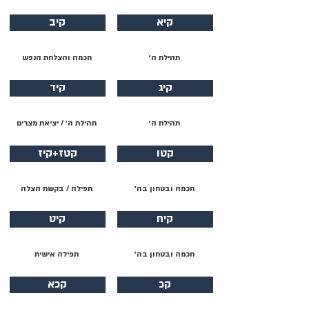
קיא
קיב
תהילת ה׳
חכמה והצלחת הנפש
קיג
קיד
תהילת ה׳
תהילת ה׳ / יציאת מצרים
קטו
קטז+קיז
חכמה ובטחון בה׳
תפילה / בקשת הצלה
קיח
קיט
חכמה ובטחון בה׳
תפילה אישית
קכ
קכא