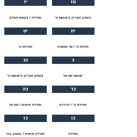
טז
יז
בטחון הצדיק בישועת ה׳
תפילה / בקשת הצלה
יח
יט
תהלת ה׳ / על המשיח
תהילת ה׳
כ
כג
ישועת ישראל
בטחון הצדיק בישועת ה׳
כד
כה
תהילת ה׳ / הדרכה
תפילה אישית / ישראל
כו
כז
תפילה
תפילה אישית / בטחון בה׳