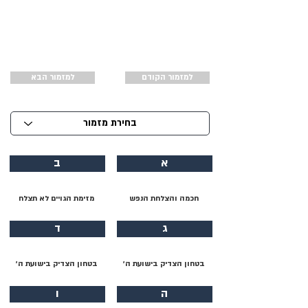
למזמור הקודם
למזמור הבא
א
ב
חכמה והצלחת הנפש
מזימת הגויים לא תצלח
ג
ד
בטחון הצדיק בישועת ה׳
בטחון הצדיק בישועת ה׳
ה
ו