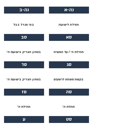
נה-א
נה-ב
תפילה לישועה
בוני מגדל בבל
סא
סב
תהילת ה׳ / על המשיח
בטחון הצדיק בישועת ה׳
סג
סד
בקשת משפט לרשעים
בטחון הצדיק בישועת ה׳
סה
סז
תהלת ה׳
תהילת ה׳
סט
ע