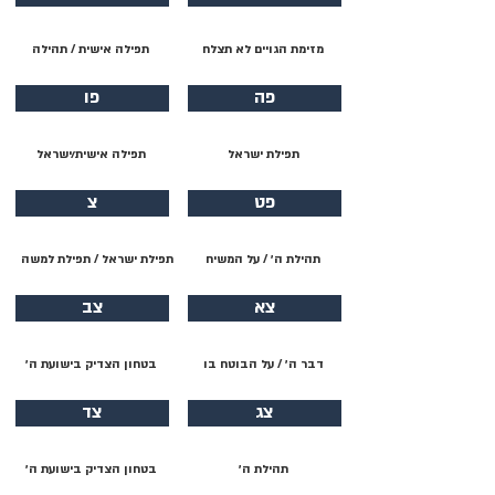
מזימת הגויים לא תצלח
תפילה אישית / תהילה
פה
פו
תפילת ישראל
תפילה אישית/ישראל
פט
צ
תהילת ה׳ / על המשיח
תפילת ישראל / תפילת למשה
צא
צב
דבר ה׳ / על הבוטח בו
בטחון הצדיק בישועת ה׳
צג
צד
תהילת ה׳
בטחון הצדיק בישועת ה׳