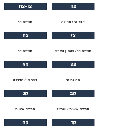
צה
צו+צח
דבר ה׳ / תהילה
תהילת ה׳
צז
צח
תהילת ה׳ / בטחון הצדיק
תהילת ה׳
צט
קא
תהילת ה׳
דבר ה׳ / הדרכה
קב
קג
תפילה אישית / ישראל
תפילה אישית
קד
קה