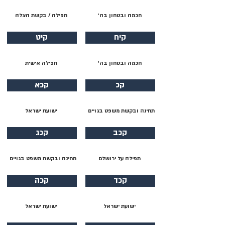
חכמה ובטחון בה׳
תפילה / בקשת הצלה
קיח
קיט
חכמה ובטחון בה׳
תפילה אישית
קכ
קכא
תחינה ובקשת משפט בגויים
ישועת ישראל
קכב
קכג
תפילה על ירושלם
תחינה ובקשת משפט בגויים
קכד
קכה
ישועת ישראל
ישועת ישראל