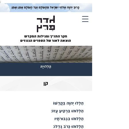
;
בָּרוּךְ יְהוָה אֱלֹהֵי יִשְׂרָאֵל מֵהָעוֹלָם וְעַד הָעוֹלָם אָמֵן וְאָמֵן
חקר התנ״ך ומגילות המקדש
הוצאה לאור של הספרים הגנוזים
הַלְלוּיָהּ
קן
הַלְלוּ יְהוָה בְּקָדְשׁוֹ
הַלְלוּהוּ בִּרְקִיעַ עֻזּוֹ׃
הַלְלוּהוּ בִגְבוּרֹתָיו
הַלְלוּהוּ כְּרֹב גֻּדְלוֹ׃