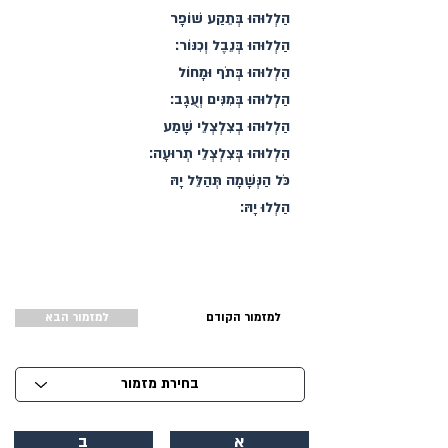
הַלְלוּהוּ בְּתֵקַע שׁוֹפָר
הַלְלוּהוּ בְּנֵבֶל וְכִנּוֹר׃
הַלְלוּהוּ בְּתֹף וּמָחוֹל
הַלְלוּהוּ בְּמִנִּים וְעֻגָב׃
הַלְלוּהוּ בְצִלְצְלֵי שָׁמַע
הַלְלוּהוּ בְּצִלְצְלֵי תְרוּעָה׃
כֹּל הַנְּשָׁמָה תְּהַלֵּל יָהּ
הַלְלוּ יָהּ׃
למזמור הקודם
למזמור הבא
א
ב