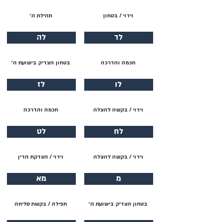
וידוי / בטחון
תהילת ה׳
לד
לה
חכמה והדרכה
בטחון הצדיק בישועת ה׳
לו
לז
וידוי / בקשה להצלה
חכמה והדרכה
לח
לט
וידוי / בקשה להצלה
וידוי / הצדקת הדין
מ
מא
בטחון הצדיק בישועת ה׳
תפילה / בקשת סליחה