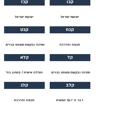
קכו
קכז
ישועת ישראל
ישועת ישראל
קכח
קכט
חכמה והדרכה
תחינה ובקשת משפט בגויים
קל
קלא
תחינה ובקשת משפט בגויים
תפילה אישית / בטחון בה׳
קלב
קלג
דבר ה׳ / על המשיח
חכמה והדרכה
קלד
קלה
תהילת ה׳ / יציאת מצרים
תהילת ה׳