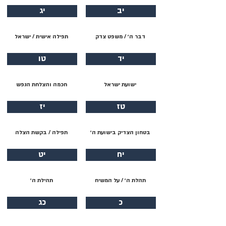
יב
יג
דבר ה׳ / משפט צדק
תפילה אישית / ישראל
יד
טו
ישועת ישראל
חכמה והצלחת הנפש
טז
יז
בטחון הצדיק בישועת ה׳
תפילה / בקשת הצלה
יח
יט
תהלת ה׳ / על המשיח
תהילת ה׳
כ
כג