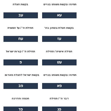
תחינה ובקשת משפט בגויים
בקשת הצלה
עא
עב
בקשת הצלה/בטחון בה׳
תהילת ה׳ / על המשיח
עז
עח
תפילה אישית / תהילה
תהילת ה׳ / קורות ישראל
עט
פ
תחינה ובקשת משפט בגויים
בקשת ישראל להצלה מאדום
פא
פב
דבר ה׳ / תהילה
חכמה והדרכה
פג
פד